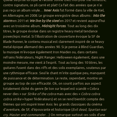
contre signature, ce pli carré et plat! Ca fait des années que je n’ai
pas reçu un album vinyle…
Inner Axis
fut formé dans la ville de Kiel,
en Allemagne, en 2008. Le groupe enregistre deux albums :
Into the
storm
en 2011 et
We live by the steel
en 2017 et revient aujourd’hui
avec un troisième album,
Midnight forces
. Tout au long des dix
titres, le groupe évolue dans un registre heavy metal tendance
power/epic metal. Si l’illustration de couverture évoque la SF de
Blade Runner, le contenu musical est clairement inspiré de ce heavy
metal épique allemand des années 90. Si je pense à Blind Guardian,
la musique m’évoque également Iron Maiden ou, dans certains
refrains fédérateurs, Night Ranger. Helloween également, dans une
moindre mesure, me vient à l’esprit. Tout au long des 10 titres, les
guitares fusent dans des riffs et des solis exemplaires, soutenus par
une rythmique efficace. Seul le chant m’irite quelque peu, manquent
de puissance et de détermination. Le reste, cependant, montre un
groupe au top de son efficacité. Ok, on sourit parfois aux aspect
totalement cliché du genre (le ton sur lequel est scandé « Cobra
never dies » sur
Strike of the cobra
mais avec des «
Cobra cobra
cobra strike
» hyper fédérateurs) et on se rend bientôt compte des
thèmes qui ont inspiré Inner Axis: les grands classiques du cinéma
d’aventure, de SF, d’épouvante et historique (
Evil dead, Spartan war
cry, Master and commander
…) On remarque surtout ces solis d’une