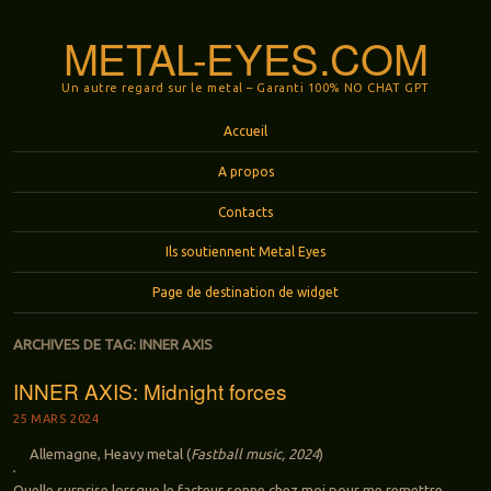
METAL-EYES.COM
Un autre regard sur le metal – Garanti 100% NO CHAT GPT
Menu
Aller au contenu principal
Accueil
A propos
Contacts
Ils soutiennent Metal Eyes
Page de destination de widget
ARCHIVES DE TAG:
INNER AXIS
INNER AXIS: Midnight forces
25 MARS 2024
Allemagne, Heavy metal (
Fastball music, 2024
)
Quelle surprise lorsque le facteur sonne chez moi pour me remettre,