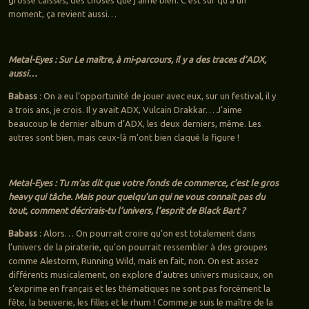
grosse caisses, des choses que j’aime bien. C’est sûr qu’à un
moment, ça revient aussi…
Metal-Eyes : Sur Le maître, à mi-parcours, il y a des traces d’ADX,
aussi…
Babass
: On a eu l’opportunité de jouer avec eux, sur un festival, il y
a trois ans, je crois. Il y avait ADX, Vulcain Drakkar… J’aime
beaucoup le dernier album d’ADX, les deux derniers, même. Les
autres sont bien, mais ceux-là m’ont bien claqué la figure !
Metal-Eyes : Tu m’as dit que votre fonds de commerce, c’est le gros
heavy qui tâche. Mais pour quelqu’un qui ne vous connait pas du
tout, comment décrirais-tu l’univers, l’esprit de Black Bart ?
Babass
: Alors… On pourrait croire qu’on est totalement dans
l’univers de la piraterie, qu’on pourrait ressembler à des groupes
comme Alestorm, Running Wild, mais en fait, non. On est assez
différents musicalement, on explore d’autres univers musicaux, on
s’exprime en français et les thématiques ne sont pas forcément la
fête, la beuverie, les filles et le rhum ! Comme je suis le maître de la