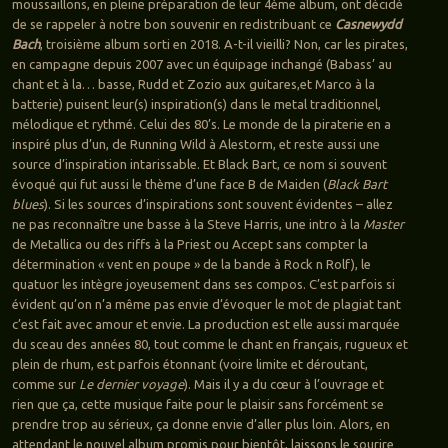
moussaillons, en pleine préparation de leur 4ème album, ont décidé
de se rappeler à notre bon souvenir en redistribuant ce
Casnewydd
Bach
, troisième album sorti en 2018. A-t-il vieilli? Non, car les pirates,
en campagne depuis 2007 avec un équipage inchangé (Babass’ au
chant et à la… basse, Rudd et Zozio aux guitares,et Marco à la
batterie) puisent leur(s) inspiration(s) dans le metal traditionnel,
mélodique et rythmé. Celui des 80’s. Le monde de la piraterie en a
inspiré plus d’un, de Running Wild à Alestorm, et reste aussi une
source d’inspiration intarissable. Et Black Bart, ce nom si souvent
évoqué qui fut aussi le thème d’une face B de Maiden (
Black Bart
blues
). Si les sources d’inspirations sont souvent évidentes – allez
ne pas reconnaître une basse à la Steve Harris, une intro à la
Master
de Metallica ou des riffs à la Priest ou Accept sans compter la
détermination « vent en poupe » de la bande à Rock n Rolf), le
quatuor les intègre joyeusement dans ses compos. C’est parfois si
évident qu’on n’a même pas envie d’évoquer le mot de plagiat tant
c’est fait avec amour et envie. La production est elle aussi marquée
du sceau des années 80, tout comme le chant en français, rugueux et
plein de rhum, est parfois étonnant (voire limite et déroutant,
comme sur
Le dernier voyage
). Mais il y a du cœur à l’ouvrage et
rien que ça, cette musique faite pour le plaisir sans forcément se
prendre trop au sérieux, ça donne envie d’aller plus loin. Alors, en
attendant le nouvel album promis pour bientôt, laissons le sourire