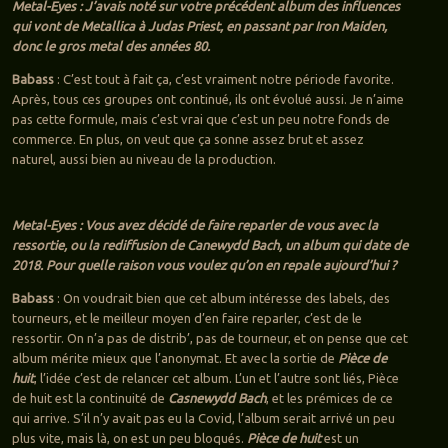
Metal-Eyes : J’avais noté sur votre précédent album des influences
qui vont de Metallica à Judas Priest, en passant par Iron Maiden,
donc le gros metal des années 80.
Babass
: C’est tout à fait ça, c’est vraiment notre période favorite.
Après, tous ces groupes ont continué, ils ont évolué aussi. Je n’aime
pas cette formule, mais c’est vrai que c’est un peu notre fonds de
commerce. En plus, on veut que ça sonne assez brut et assez
naturel, aussi bien au niveau de la production.
Metal-Eyes : Vous avez décidé de faire reparler de vous avec la
ressortie, ou la rediffusion de Canewydd Bach, un album qui date de
2018. Pour quelle raison vous voulez qu’on en repale aujourd’hui ?
Babass
: On voudrait bien que cet album intéresse des labels, des
tourneurs, et le meilleur moyen d’en faire reparler, c’est de le
ressortir. On n’a pas de distrib’, pas de tourneur, et on pense que cet
album mérite mieux que l’anonymat. Et avec la sortie de
Pièce de
huit
, l’idée c’est de relancer cet album. L’un et l’autre sont liés, Pièce
de huit est la continuité de
Casnewydd Bach
, et les prémices de ce
qui arrive. S’il n’y avait pas eu la Covid, l’album serait arrivé un peu
plus vite, mais là, on est un peu bloqués.
Pièce de huit
est un