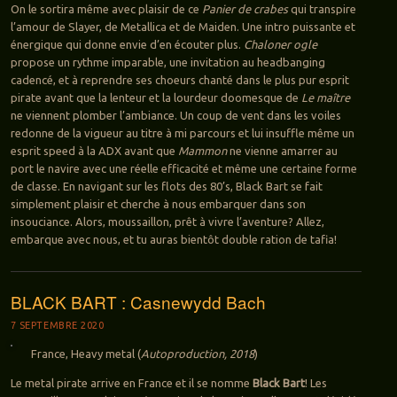
On le sortira même avec plaisir de ce
Panier de crabes
qui transpire
l’amour de Slayer, de Metallica et de Maiden. Une intro puissante et
énergique qui donne envie d’en écouter plus.
Chaloner ogle
propose un rythme imparable, une invitation au headbanging
cadencé, et à reprendre ses choeurs chanté dans le plus pur esprit
pirate avant que la lenteur et la lourdeur doomesque de
Le maître
ne viennent plomber l’ambiance. Un coup de vent dans les voiles
redonne de la vigueur au titre à mi parcours et lui insuffle même un
esprit speed à la ADX avant que
Mammon
ne vienne amarrer au
port le navire avec une réelle efficacité et même une certaine forme
de classe. En navigant sur les flots des 80’s, Black Bart se fait
simplement plaisir et cherche à nous embarquer dans son
insouciance. Alors, moussaillon, prêt à vivre l’aventure? Allez,
embarque avec nous, et tu auras bientôt double ration de tafia!
BLACK BART : Casnewydd Bach
7 SEPTEMBRE 2020
France, Heavy metal (
Autoproduction, 2018
)
Le metal pirate arrive en France et il se nomme
Black Bart
! Les