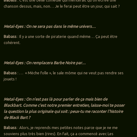
Babass
: C’est une belle comédie qui mériterait qu’on écrive une
chanson dessus, mais, non… Je le ferai peut être un jour, qui sait ?
Metal-Eyes : On ne sera pas dans le même univers…
Babass
: Il y a une sorte de piraterie quand même… Ça peut être
cohérent.
Metal-Eyes : On remplacera Barbe Noire par…
Babass
: … « Mèche folle », le sale môme qui ne veut pas rendre ses
jouets !
Metal-Eyes : On n’est pas là pour parler de ça mais bien de
Blackbart. Comme c’est notre premier entretien, laisse-moi te poser
la question la plus originale qui soit : peux-tu me raconter l’histoire
de Black Bart ?
Babass
: Alors, je reprends mes petites notes parce que je ne me
souviens plus très bien (rires). En fait, ça a commencé avec Les