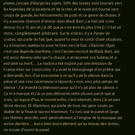
plume, j’essaie d’élargir les sujets. 50% des textes sont tournés vers
les légendes de la piraterie et de la mer, et le reste est tourné vers
coups de gueule, les hérissements de poils et ce genre de choses. Il
n’y a aucune chanson d’amour dans Black Bart, j’ai fait une croix
dessus il y a 15 ans et j’ai dit que je n’en écrirais plus (rires) ! C’est un
choix, complètement arbitraire. Sur le 4 titres, il y a
Panier de
crabes
, qui parle du fait que, quand tu veux te sortir d’une situation,
il y a toujours quelqu’un pour te tirer vers le bas.
Chaloner Ogel
,
c’est une légende maritime, c’est l’ancien second de Black Bart, qui
est aussi devenu celui qui l’a chassé, a arraisonné son bateau et a
entrainé sa mort…
Le maître
a été inspiré par une émission de
France Inter sur
L’exorciste
: il y avait le témoignage d’un prêtre qui
a demandé, lors d’un exorcisme à ce qu’il y ait le silence dans la
pièce et une voix caverneuse a répondu « non, non, plus jamais de
silence ! J’ai inventé la télévision pour qu’il n’y ait plus de silence. »
Ça m’a marqué et j’ai un peu détourné cette phrase parce que je
crois, qu’aujourd’hui, le nouvel enfer, c’est internet, donc j’ai un peu
dévié dessus. Et
Mammon
, qui parle de tous ces gens voués au
diable de la finance qui est Mammon. Tu vois que le panel et large.
Les thèmes abordés sont généralement à l’origine de la musique qui
arrive derrière… Aussi bien musicalement qu’au niveau des textes,
on essaie d’ouvrir le panel.