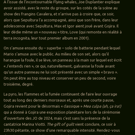
A l’issue de l’incontournable Flying whales, Joe Duplantier explique
avoir assisté, avec le reste du groupe, sur les cotés de la scène au
show des frangins Cavalera, et n’arrive pas à croire que, ce soir,
alors que Sepultura l’a accompagné, ainsi que son frère, dans leur
adolescence avec Sepultura, Max et Igor aient joué avant Gojira. Il
leur dédie même un « nouveau » titre, Love (qui remonte en réalité à
terra incognita, leur tout premier album en 2001).
On s’amuse ensuite du – superbe – solo de batterie pendant lequel
Mario s’amuse avec le public. Au milieu de son set, alors qu’il
harangue la foule, il se lève, un panneau à la main sur lequel est écrit
« J’entends rien », ce qui, naturellement, galvanise la foule avant
qu’un autre panneau ne lui soit présenté avec un simple « bravo ».
On peut être au top niveau et conserver un peu de second, voire
troisième, degré.
La pyro, les flammes et la fumée continuent de faire leur ouvrage
tout au long des derniers morceaux et, après une courte pause,
Gojira revient pour le désormais « classique »
Mea culpa (ah, ça ira!)
qui a donné à Gojira une exposition planétaire lors de la cérémonie
d’ouverture des JO de 2024, mais c’est sans la présence de la
cantatrice Marina Viotti.
The gift of guilt
vient conclure, ce soir à
23h30 pétante, ce show d’une remarquable intensité. Rendez-vous