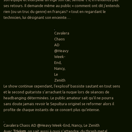
ses retours. Il demande même au public « comment ont dit j’entends
rien (ou un truc du genre) en français? » tout en regardant le
technicien, lui désignant son enceinte…
Cavalera
Chaos
AD
@Heavy
Week-
End,
Nancy,
Le
Zenith
Le show continue cependant, l’explosif bassiste sautant en tout sens
et le second guitariste s’arrachant la nuque lors de séances de
headbanging déterminées. Le public amateur sait qu’il ne pourra
sans doute jamais revoir le Sepultura originel se reformer alors il
profite de chaque instants de ce concert plus qu’intense.
Cavalera Chaos AD @Heavy Week-End, Nancy, Le Zenith
Avec
Trivium
, on sait aussi à quoi s’attendre: du thrash metal