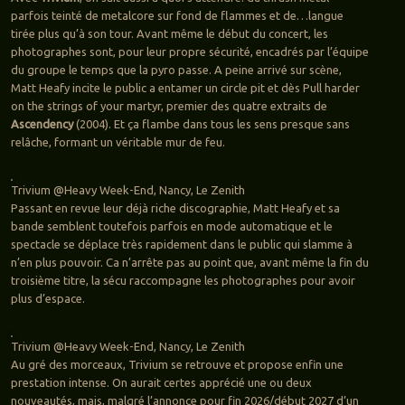
parfois teinté de metalcore sur fond de flammes et de…langue
tirée plus qu’à son tour. Avant même le début du concert, les
photographes sont, pour leur propre sécurité, encadrés par l’équipe
du groupe le temps que la pyro passe. A peine arrivé sur scène,
Matt Heafy incite le public a entamer un circle pit et dès Pull harder
on the strings of your martyr, premier des quatre extraits de
Ascendency
(2004). Et ça flambe dans tous les sens presque sans
relâche, formant un véritable mur de feu.
Trivium @Heavy Week-End, Nancy, Le Zenith
Passant en revue leur déjà riche discographie, Matt Heafy et sa
bande semblent toutefois parfois en mode automatique et le
spectacle se déplace très rapidement dans le public qui slamme à
n’en plus pouvoir. Ca n’arrête pas au point que, avant même la fin du
troisième titre, la sécu raccompagne les photographes pour avoir
plus d’espace.
Trivium @Heavy Week-End, Nancy, Le Zenith
Au gré des morceaux, Trivium se retrouve et propose enfin une
prestation intense. On aurait certes apprécié une ou deux
nouveautés, mais, malgré l’annonce pour fin 2026/début 2027 d’un