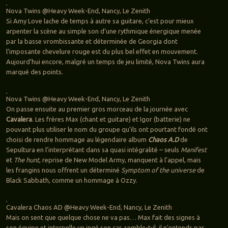
Nova Twins @Heavy Week-End, Nancy, Le Zenith
Si Amy Love lache de temps à autre sa guitare, c’est pour mieux
arpenter la scène au simple son d’une rythmique énergique menée
par la basse vrombissante et déterminée de Georgia dont
l’imposante chevelure rouge est du plus bel effet en mouvement.
Aujourd’hui encore, malgré un temps de jeu limité, Nova Twins aura
marqué des points.
Nova Twins @Heavy Week-End, Nancy, Le Zenith
On passe ensuite au premier gros morceau de la journée avec
Cavalera
. Les frères Max (chant et guitare) et Igor (batterie) ne
pouvant plus utiliser le nom du groupe qu’ils ont pourtant fondé ont
choisi de rendre hommage au légendaire album
Chaos A.D
de
Sepultura en l’interprétant dans sa quasi intégralité – seuls
Manifest
et
The hunt
, reprise de New Model Army, manquent à l’appel, mais
les frangins nous offrent un déterminé
Symptom of the universe
de
Black Sabbath, comme un hommage à Ozzy.
Cavalera Chaos AD @Heavy Week-End, Nancy, Le Zenith
Mais on sent que quelque chose ne va pas… Max fait des signes à
son équipe et interpelle un ingé son car, semble-t-il, il n’entends pas