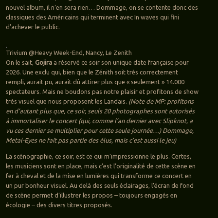
nouvel album, il n’en sera rien… Dommage, on se contente donc des
classiques des Américains qui terminent avec In waves qui fini
d’achever le public.
Trivium @Heavy Week-End, Nancy, Le Zenith
On le sait,
Gojira
a réservé ce soir son unique date française pour
2026. Une exclu qui, bien que le Zénith soit très correctement
rempli, aurait pu, aurait dû attirer plus que « seulement » 14.000
spectateurs. Mais ne boudons pas notre plaisir et profitons de show
très visuel que nous proposent les Landais.
(Note de MP: profitons
en d’autant plus que, ce soir, seuls 20 photographes sont autorisés
à immortaliser le concert (qui, comme l’an dernier avec Slipknot, a
vu ces dernier se multiplier pour cette seule journée…) Dommage,
Metal-Eyes ne fait pas partie des élus, mais c’est aussi le jeu)
La scénographie, ce soir, est ce qui m’impressionne le plus. Certes,
les musiciens sont en place, mais c’est l’originalité de cette scène en
fer à cheval et de la mise en lumières qui transforme ce concert en
un pur bonheur visuel. Au delà des seuls éclairages, l’écran de fond
de scène permet d’illustrer les propos – toujours engagés en
écologie – des divers titres proposés.