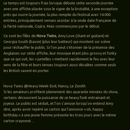
Le temps est toujours frais lorsque débute cette seconde journée
avec une affiche placée sous le signe de la brutalité, à une exception
près qui ouvre la journée, la plus remplie du festival avec 14.000
entrées, principalement venues assister à la seule date française de
la fierté nationale, Gojira. Mais commençons par le début.
Ce sont les filles de
Nova Twins
, Amy Love (chant et guitare) et
Georgia South (basse) (plus leur batteur) qui montent sur scène
pour réchauffer le public. Si l’on peut s’étonner de la présence des
Anglaises sur cette affiche, leur musique étant plus groovy et funky
que ce qui suit, les « jumelles » mettent rapidement le feu avec leur
sens de la fête et leurs tenues toujours aussi décalées comme seuls
les British savent en porter.
Nova Twins @Heavy Week-End, Nancy, Le Zenith
Si les amateurs profitent pleinement des quarante minutes du show,
certains découvrent la puissance de ce heavy funk entrainant et
joyeux. Le public est séduit, et l’on s’amuse lorsqu’on entend Amy
dire, après avoir repéré un carton qui l’annonce « oh, happy
birthday » à une jeune femme présente les trois jours avec le même
carton crayonné…