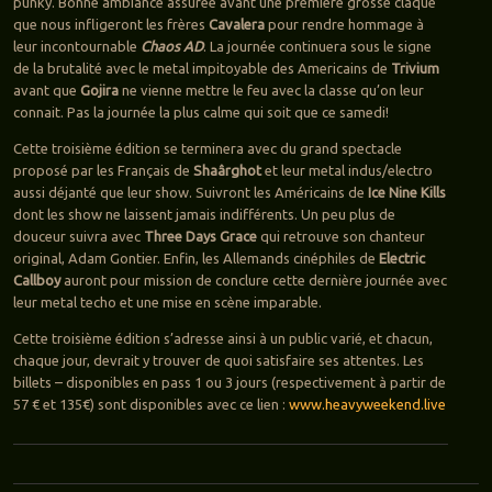
punky. Bonne ambiance assurée avant une première grosse claque
que nous infligeront les frères
Cavalera
pour rendre hommage à
leur incontournable
Chaos AD
. La journée continuera sous le signe
de la brutalité avec le metal impitoyable des Americains de
Trivium
avant que
Gojira
ne vienne mettre le feu avec la classe qu’on leur
connait. Pas la journée la plus calme qui soit que ce samedi!
Cette troisième édition se terminera avec du grand spectacle
proposé par les Français de
Sha
â
rghot
et leur metal indus/electro
aussi déjanté que leur show. Suivront les Américains de
Ice Nine Kills
dont les show ne laissent jamais indifférents. Un peu plus de
douceur suivra avec
Three Days Grace
qui retrouve son chanteur
original, Adam Gontier. Enfin, les Allemands cinéphiles de
Electric
Callboy
auront pour mission de conclure cette dernière journée avec
leur metal techo et une mise en scène imparable.
Cette troisième édition s’adresse ainsi à un public varié, et chacun,
chaque jour, devrait y trouver de quoi satisfaire ses attentes. Les
billets – disponibles en pass 1 ou 3 jours (respectivement à partir de
57 € et 135€) sont disponibles avec ce lien :
www.heavyweekend.live
Navigation des articles