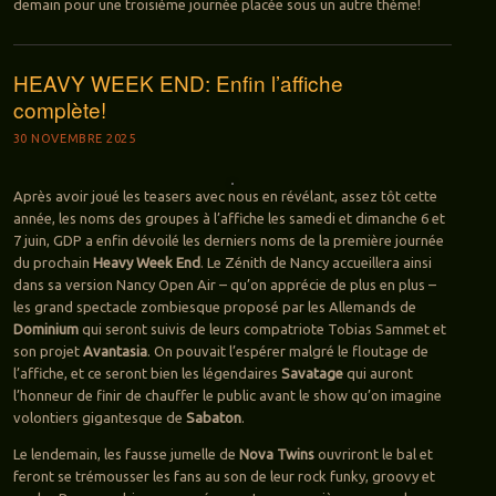
demain pour une troisième journée placée sous un autre thème!
HEAVY WEEK END: Enfin l’affiche
complète!
30 NOVEMBRE 2025
Après avoir joué les teasers avec nous en révélant, assez tôt cette
année, les noms des groupes à l’affiche les samedi et dimanche 6 et
7 juin, GDP a enfin dévoilé les derniers noms de la première journée
du prochain
Heavy Week End
. Le Zénith de Nancy accueillera ainsi
dans sa version Nancy Open Air – qu’on apprécie de plus en plus –
les grand spectacle zombiesque proposé par les Allemands de
Dominium
qui seront suivis de leurs compatriote Tobias Sammet et
son projet
Avantasia
. On pouvait l’espérer malgré le floutage de
l’affiche, et ce seront bien les légendaires
Savatage
qui auront
l’honneur de finir de chauffer le public avant le show qu’on imagine
volontiers gigantesque de
Sabaton
.
Le lendemain, les fausse jumelle de
Nova Twins
ouvriront le bal et
feront se trémousser les fans au son de leur rock funky, groovy et