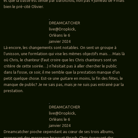
et que la basse est tenue par barbichou, non pas « jumeau de » mais
bien le pré-cité Olivier.
DREAMCATCHER
live@Dropkick,
Orléans le 6
janvier 2024
Là encore, les changements sont notables. On sent un groupe à
l’unisson, une formlation qui vise les mêmes objectifs mais… Mais là
où Chris, le chanteur (faut croire que les Chris chanteurs sont un
critère de cette soirée…) n’hésitait pas à aller chercher le public
dans la fosse, ce soir, il me semble que la prestation manque d’un
petit quelque chose. Est-ce une guitare en moins, la fin des fêtes, le
manque de public? Je ne sais pas, mais je ne suis pas entrainé par la
prestation.
DREAMCATCHER
live@Dropkick,
Orléans le 6
janvier 2024
Dreamcatcher pioche cependant au cœur de ses trois albums,
proposant des morceaux heavy et thrash, Chris évoquant des