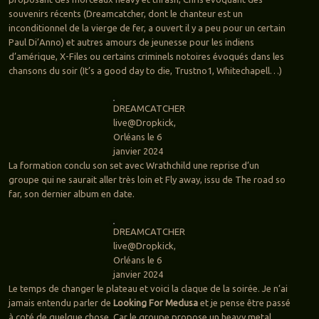
souvenirs récents (Dreamcatcher, dont le chanteur est un
inconditionnel de la vierge de fer, a ouvert il y a peu pour un certain
Paul Di’Anno) et autres amours de jeunesse pour les indiens
d’amérique, X-Files ou certains criminels notoires évoqués dans les
chansons du soir (It’s a good day to die, Trustno1, Whitechapell…)
DREAMCATCHER
live@Dropkick,
Orléans le 6
janvier 2024
La formation conclu son set avec Wrathchild une reprise d’un
groupe qui ne saurait aller très loin et Fly away, issu de The road so
far, son dernier album en date.
DREAMCATCHER
live@Dropkick,
Orléans le 6
janvier 2024
Le temps de changer le plateau et voici la claque de la soirée. Je n’ai
jamais entendu parler de
Looking For Medusa
et je pense être passé
à coté de quelque chose. Car le groupe propose un heavy metal