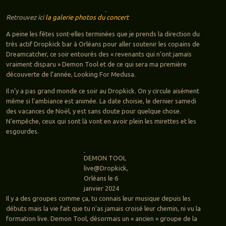
Retrouvez ici
la galerie photos du concert
A peine les fêtes sont-elles terminées que je prends la direction du
très actif Dropkick bar à Orléans pour aller soutenir les copains de
Dreamcatcher, ce soir entourés des « revenants qui n’ont jamais
vraiment disparu » Demon Tool et de ce qui sera ma première
découverte de l’année, Looking For Medusa.
Il n’y a pas grand monde ce soir au Dropkick. On y circule aisément
même si l’ambiance est animée. La date choisie, le dernier samedi
des vacances de Noël, y est sans doute pour quelque chose.
N’empêche, ceux qui sont là vont en avoir plein les mirettes et les
esgourdes.
DEMON TOOL
live@Dropkick,
Orléans le 6
janvier 2024
Il y a des groupes comme ça, tu connais leur musique depuis les
débuts mais la vie fait que tu n’as jamais croisé leur chemin, ni vu la
formation live. Demon Tool, désormais un « ancien » groupe de la