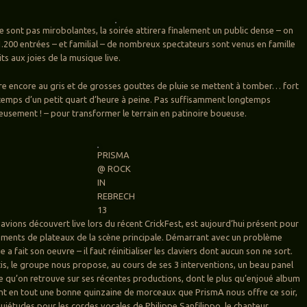
e sont pas mirobolantes, la soirée attirera finalement un public dense – on
1.200 entrées – et familial – de nombreux spectateurs sont venus en famille
tits aux joies de la musique live.
e encore au gris et de grosses gouttes de pluie se mettent à tomber… fort
temps d’un petit quart d’heure à peine. Pas suffisamment longtemps
usement ! – pour transformer le terrain en patinoire boueuse.
PRISMA
@ ROCK
IN
REBRECH
13
 avions découvert live lors du récent CrickFest, est aujourd’hui présent pour
ements de plateaux de la scène principale. Démarrant avec un problème
e a fait son oeuvre – il faut réinitialiser les claviers dont aucun son ne sort.
tis, le groupe nous propose, au cours de ses 3 interventions, un beau panel
re qu’on retrouve sur ses récentes productions, dont le plus qu’enjoué album
ont en tout une bonne quinzaine de morceaux que PrismA nous offre ce soir,
uiétudes pour les cordes vocales de Philippe Sanfilippo, le chanteur,