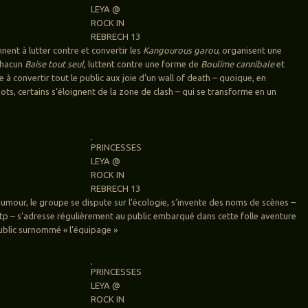
LEYA @
ROCK IN
REBRECH 13
nent à lutter contre et convertir les
Kangourous garou
, organisent une
chacun
Baise tout seul
, luttent contre une forme de
Boulime cannibale
et
à convertir tout le public aux joie d’un wall of death – quoique, en
ts, certains s’éloignent de la zone de clash – qui se transforme en un
PRINCESSES
LEYA @
ROCK IN
REBRECH 13
humour, le groupe se dispute sur l’écologie, s’invente des noms de scènes –
p – s’adresse régulièrement au public embarqué dans cette folle aventure
ublic surnommé « l’équipage »
PRINCESSES
LEYA @
ROCK IN