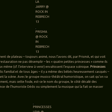
LA
JARRY @
ROCK IN
REBRECH
13
PRISMA
@ ROCK
IN
REBRECH
13
nt de plateau – toujours animé, nous l’avons dit, par PrismA, et qui voit
restauration ne pas désemplir – les « quatre petites princesses » comme ils
 même (cf. l’interview à venir) envahissent l’espace scénique.
Princesses
blic familial et de tous âges – il y a même des bébés heureusement casqués –
nt la scène. Avec le groupe musico-théâtral humoristique, on sait qu’on va
ent, mais cette foule, est-ce le nom du groupe, le côté décalé des
ence de l’humoriste Dédo ou simplement la musique qui la fait se masser
PRINCESSES
LEYA @