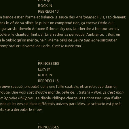
ROCK IN
REBRECH 13
, la bande est en forme et balance la sauce dès
Analphabet
. Puis, rapidement,
ns le vif de sa pièce: le public ne comprend rien, ça énerve Dédo qui
e guitariste chevelu Antoine Schoumsky qui, lui, cherche à temporiser et,
colère, le chanteur finit par lui arracher sa perruque. Ambiance… Bon, en
le public qu’on mérite, hein! Même celui de
Sèvre Babylone
surtout en
ntemporel et universel de Lorie,
C’est le week end
…
PRINCESSES
LEYA @
ROCK IN
REBRECH 13
trouve secoué, propulsé dans une faille spatiale, et se retrouve dans un
ouge. Une voix sort d’outre monde, celle de… Satan? «
Non, ça c’est mon
 m’appelle Philippe
« . Le diable Philippe charge les Princesses Leya d’aller
nde et les envoie dans différents univers parallèles. Le scénario est posé,
étexte à dérouler le show.
PRINCESSES