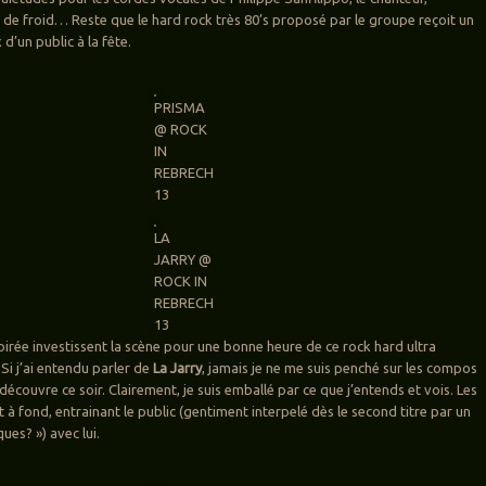
i de froid… Reste que le hard rock très 80’s proposé par le groupe reçoit un
 d’un public à la fête.
PRISMA
@ ROCK
IN
REBRECH
13
LA
JARRY @
ROCK IN
REBRECH
13
soirée investissent la scène pour une bonne heure de ce rock hard ultra
. Si j’ai entendu parler de
La Jarry
, jamais je ne me suis penché sur les compos
écouvre ce soir. Clairement, je suis emballé par ce que j’entends et vois. Les
à fond, entrainant le public (gentiment interpelé dès le second titre par un
ques? ») avec lui.