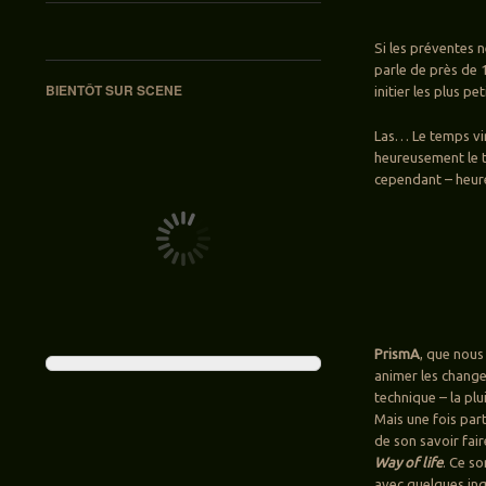
Si les préventes n
parle de près de 
BIENTÔT SUR SCENE
initier les plus pe
Las… Le temps vir
heureusement le 
cependant – heure
PrismA
, que nous
animer les chang
technique – la plui
Mais une fois par
de son savoir fai
Way of life
. Ce s
avec quelques inq