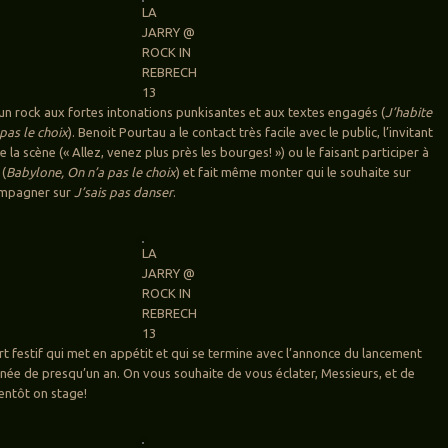
LA
JARRY @
ROCK IN
REBRECH
13
un rock aux fortes intonations punkisantes et aux textes engagés (
J’habite
pas le choix
). Benoit Pourtau a le contact très facile avec le public, l’invitant
 la scène (« Allez, venez plus près les bourges! ») ou le faisant participer à
 (
Babylone, On n’a pas le choix
) et fait même monter qui le souhaite sur
ompagner sur
J’sais pas danser
.
LA
JARRY @
ROCK IN
REBRECH
13
t festif qui met en appétit et qui se termine avec l’annonce du lancement
née de presqu’un an. On vous souhaite de vous éclater, Messieurs, et de
entôt on stage!