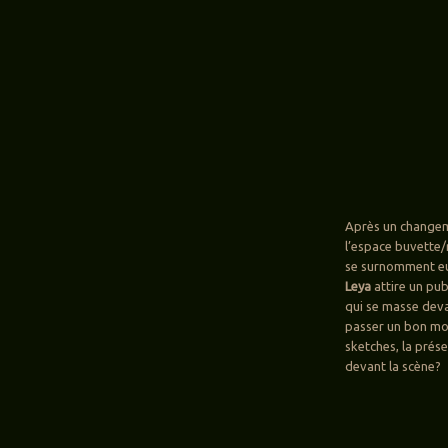
Après un changeme
l’espace buvette/
se surnomment eux
Leya
attire un pu
qui se masse deva
passer un bon mom
sketches, la prés
devant la scène?