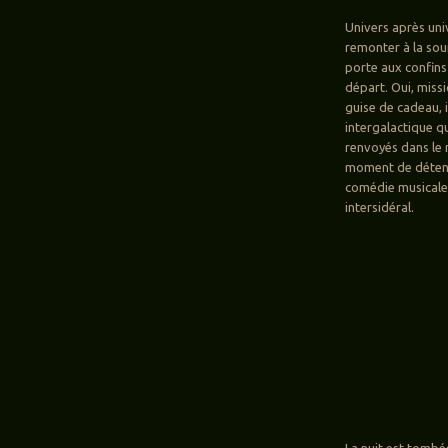
Univers après univ
remonter à la sou
porte aux confins 
départ. Oui, missi
guise de cadeau, 
intergalactique q
renvoyés dans le 
moment de détente,
comédie musicale
intersidéral.
La nuit est tombé