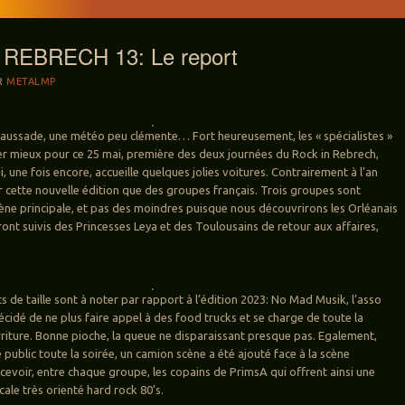
REBRECH 13: Le report
R
METALMP
aussade, une météo peu clémente… Fort heureusement, les « spécialistes »
r mieux pour ce 25 mai, première des deux journées du Rock in Rebrech,
 une fois encore, accueille quelques jolies voitures. Contrairement à l’an
ur cette nouvelle édition que des groupes français. Trois groupes sont
cène principale, et pas des moindres puisque nous découvrirons les Orléanais
ront suivis des Princesses Leya et des Toulousains de retour aux affaires,
de taille sont à noter par rapport à l’édition 2023: No Mad Musik, l’asso
écidé de ne plus faire appel à des food trucks et se charge de toute la
rriture. Bonne pioche, la queue ne disparaissant presque pas. Egalement,
le public toute la soirée, un camion scène a été ajouté face à la scène
ecevoir, entre chaque groupe, les copains de PrimsA qui offrent ainsi une
le très orienté hard rock 80’s.