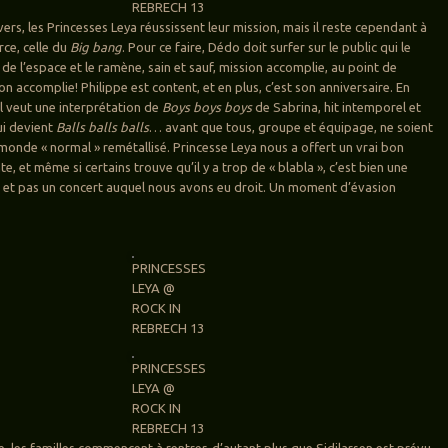
REBRECH 13
ers, les Princesses Leya réussissent leur mission, mais il reste cependant à
rce, celle du
Big bang
. Pour ce faire, Dédo doit surfer sur le public qui le
de l’espace et le ramène, sain et sauf, mission accomplie, au point de
on accomplie! Philippe est content, et en plus, c’est son anniversaire. En
il veut une interprétation de
Boys boys boys
de Sabrina, hit intemporel et
ui devient
Balls balls balls
… avant que tous, groupe et équipage, ne soient
monde « normal » remétallisé. Princesse Leya nous a offert un vrai bon
 et même si certains trouve qu’il y a trop de « blabla », c’est bien une
 et pas un concert auquel nous avons eu droit. Un moment d’évasion
PRINCESSES
LEYA @
ROCK IN
REBRECH 13
PRINCESSES
LEYA @
ROCK IN
REBRECH 13
e, les familles commencent à rentrer, d’autant plus que Sidilarsen
est prévu