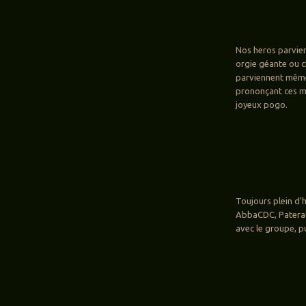
Nos heros parvien
orgie géante ou 
parviennent même 
prononçant ces mo
joyeux pogo.
Toujours plein d’
AbbaCDC, Paterat
avec le groupe, p