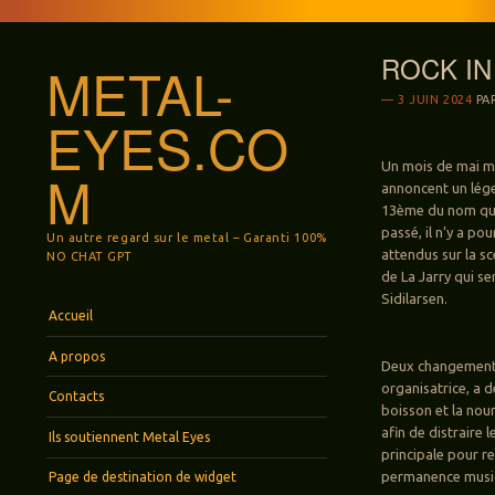
ROCK IN 
METAL-
3 JUIN 2024
PA
EYES.CO
Un mois de mai m
M
annoncent un lége
13ème du nom qui,
passé, il n’y a po
Un autre regard sur le metal – Garanti 100%
attendus sur la s
NO CHAT GPT
de La Jarry qui se
Sidilarsen.
Menu
Aller au contenu principal
Accueil
A propos
Deux changements 
organisatrice, a d
Contacts
boisson et la nou
afin de distraire 
Ils soutiennent Metal Eyes
principale pour r
permanence musica
Page de destination de widget