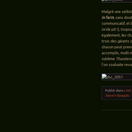
Malgré une setlis
in farm
, sans dou
communicatif, et l
circle pit !), tou
également, les ch
trois des géants 
chacun peut prend
accomplis, multi i
sublime
Thunders
l’on souhaite revo
Publié dans
LIVE
Steve'n'Seagulls
.
Navigation des ar