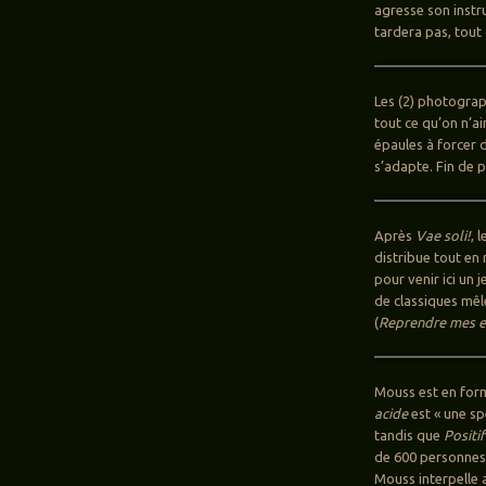
agresse son instr
tardera pas, tout
Les (2) photograp
tout ce qu’on n’a
épaules à forcer d
s’adapte. Fin de 
Après
Vae soli!
, 
distribue tout en
pour venir ici un 
de classiques mêl
(
Reprendre mes e
Mouss est en forme
acide
est « une sp
tandis que
Positif
de 600 personnes,
Mouss interpelle av