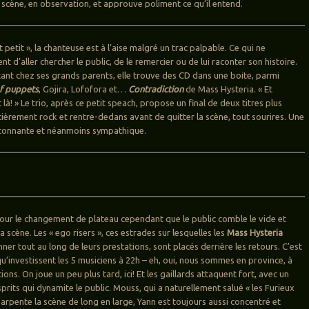
a scène, en observation, et approuve poliment ce qu’il entend.
t petit », la chanteuse est à l’aise malgré un trac palpable. Ce qui ne
t d’aller chercher le public, de le remercier ou de lui raconter son histoire.
tant chez ses grands parents, elle trouve des CD dans une boite, parmi
f puppets
, Gojira, Lofofora et…
Contradiction
de Mass Hysteria. « Et
là! » Le trio, après ce petit speach, propose un final de deux titres plus
cièrement rock et rentre-dedans avant de quitter la scène, tout sourires. Une
tonnante et néanmoins sympathique.
 pour le changement de plateau cependant que le public comble le vide et
 scène. Les « ego risers », ces estrades sur lesquelles les
Mass Hysteria
ner tout au long de leurs prestations, sont placés derrière les retours. C’est
u’investissent les 5 musiciens à 22h – eh, oui, nous sommes en province, à
tions. On joue un peu plus tard, ici! Et les gaillards attaquent fort, avec un
rits qui dynamite le public. Mouss, qui a naturellement salué « les Furieux
, arpente la scène de long en large, Yann est toujours aussi concentré et