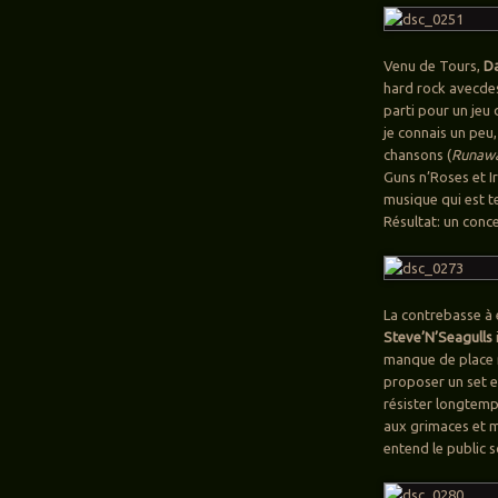
Venu de Tours,
D
hard rock avecdes
parti pour un jeu 
je connais un peu,
chansons (
Runaw
Guns n’Roses et I
musique qui est t
Résultat: un conce
La contrebasse à 
Steve’N’Seagulls
manque de place 
proposer un set e
résister longtem
aux grimaces et m
entend le public 