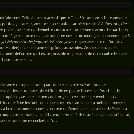
ark Wooden Cell
est un trio acoustique. « On a 30’ pour vous faire aimer le
 petites guitares », annonce son chanteur armé d’un ukulélé. Dès lors, c’est
de piste, une série de devinettes musicales pour connaisseurs. Le hard rock,
 mais là, je me pose des questions : en une demi heure, je n’ai reconnu que 3
ay
,
Welcome to the jungle
et
Wasted years
, respectivement de Bon Jovi,
ron Maiden) mais uniquement grâce aux paroles. Certainement pas la
ellement déformée qu’il est impossible ou presque de reconnaître le reste.
rt pas intéressant.
elle seule occupe un bon quart de la minuscule scène. Lorsque
investit les lieux, il semble difficile de ne pas se bousculer. Pourtant, le
n’empêche pas les musiciens de bouger – comme ils peuvent – et de
fficace. Même les non connaisseur de ces standards du metal ne peuvent
ps à la bonne humeur communicative de Remmel, aux sourires de Pukki ou
imiques improbables de Hiltunen. Herman, à chaque fois qu’il est présenté,
scander son nom en roulant le R…