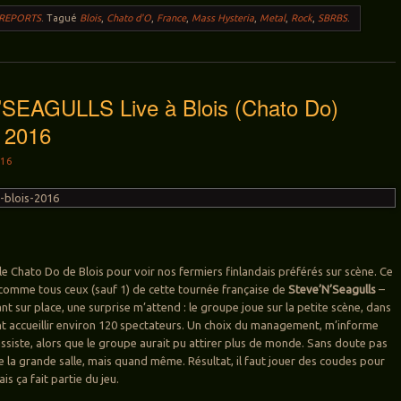
 REPORTS
.
Tagué
Blois
,
Chato d'O
,
France
,
Mass Hysteria
,
Metal
,
Rock
,
SBRBS
.
SEAGULLS Live à Blois (Chato Do)
. 2016
16
, le Chato Do de Blois pour voir nos fermiers finlandais préférés sur scène. Ce
 comme tous ceux (sauf 1) de cette tournée française de
Steve’N’Seagulls
–
nt sur place, une surprise m’attend : le groupe joue sur la petite scène, dans
 accueillir environ 120 spectateurs. Un choix du management, m’informe
assiste, alors que le groupe aurait pu attirer plus de monde. Sans doute pas
e la grande salle, mais quand même. Résultat, il faut jouer des coudes pour
s ça fait partie du jeu.