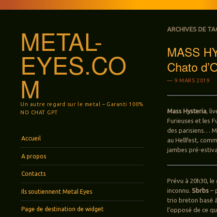
METAL-
ARCHIVES DE TA
MASS HYST
EYES.CO
Chato d’
M
9 MARS 2019
Un autre regard sur le metal – Garanti 100%
Mass Hysteria
, l
NO CHAT GPT
Furieuses et les F
des parisiens… Mê
Menu
Aller au contenu principal
Accueil
au Hellfest, comme
jambes pré-estiva
A propos
Contacts
Prévu à 20h30, le
inconnu.
Sbrbs
– 
Ils soutiennent Metal Eyes
trio breton basé 
Page de destination de widget
l’opposé de ce qu