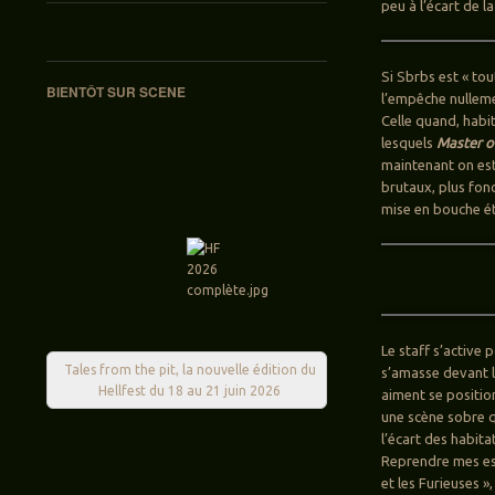
peu à l’écart de l
Si Sbrbs est « tou
BIENTÔT SUR SCENE
l’empêche nullemen
Celle quand, habi
lesquels
Master o
maintenant on est 
brutaux, plus fon
mise en bouche é
Le staff s’active
Tales from the pit, la nouvelle édition du
s’amasse devant la
Hellfest du 18 au 21 juin 2026
aiment se position
une scène sobre q
l’écart des habita
Reprendre mes esp
et les Furieuses »