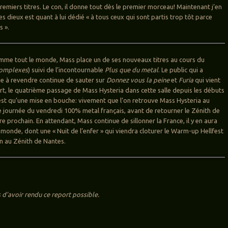
premiers titres. Le con, il donne tout dès le premier morceau! Maintenant j’en
 des dieux est quant à lui dédié « à tous ceux qui sont partis trop tôt parce
s ».
mme tout le monde, Mass place un de ses nouveaux titres au cours du
omplexes
) suivi de l’incontournable
Plus que du metal
. Le public qui a
ie à revendre continue de sauter sur
Donnez vous la peine
et
Furia
qui vient
rt, le quatrième passage de Mass Hysteria dans cette salle depuis les débuts
est qu’une mise en bouche: vivement que l’on retrouve Mass Hysteria au
e journée du vendredi 100% metal français, avant de retourner le Zénith de
e prochain. En attendant, Mass continue de sillonner la France, il y en aura
 monde, dont une « Nuit de l’enfer » qui viendra cloturer le Warm-up Hellfest
in au Zénith de Nantes.
 d’avoir rendu ce report possible.