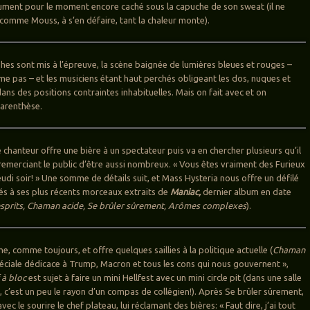
ument pour le moment encore caché sous la capuche de son sweat (il ne
 comme Mouss, à s’en défaire, tant la chaleur monte).
hes sont mis à l’épreuve, la scène baignée de lumières bleues et rouges –
ime pas – et les musiciens étant haut perchés obligeant les dos, nuques et
ans des positions contraintes inhabituelles. Mais on fait avec et on
parenthèse.
le chanteur offre une bière à un spectateur puis va en chercher plusieurs qu’il
 remerciant le public d’être aussi nombreux. « Vous êtes vraiment des Furieux
jeudi soir! » Une somme de détails suit, et Mass Hysteria nous offre un défilé
és à ses plus récents morceaux extraits de
Maniac,
dernier album en date
sprits, Chaman acide, Se brûler sûrement, Arômes complexes
).
, comme toujours, et offre quelques saillies à la politique actuelle (
Chaman
éciale dédicace à Trump, Macron et tous les cons qui nous gouvernent »,
 à bloc
est sujet à faire un mini Hellfest avec un mini circle pit (dans une salle
 c’est un peu le rayon d’un compas de collégien!). Après Se brûler sûrement,
ec le sourire le chef plateau, lui réclamant des bières: « Faut dire, j’ai tout