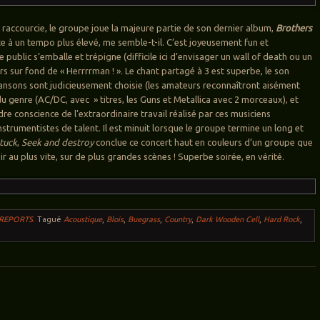
t raccourcie, le groupe joue la majeure partie de son dernier album,
Brothers
te à un tempo plus élevé, me semble-t-il. C’est joyeusement fun et
e public s’emballe et trépigne (difficile ici d’envisager un wall of death ou un
jours sur fond de « Herrrrman ! ». Le chant partagé à 3 est superbe, le son
ansons sont judicieusement choisie (les amateurs reconnaîtront aisément
du genre (AC/DC, avec » titres, les Guns et Metallica avec 2 morceaux), et
re conscience de l’extraordinaire travail réalisé par ces musiciens
nstrumentistes de talent. Il est minuit lorsque le groupe termine un long et
tuck
,
Seek and destroy
conclue ce concert haut en couleurs d’un groupe que
ir au plus vite, sur de plus grandes scènes ! Superbe soirée, en vérité.
 REPORTS
.
Tagué
Acoustique
,
Blois
,
Buegrass
,
Country
,
Dark Wooden Cell
,
Hard Rock
,
ticles