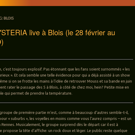
G:
BLOIS
ERIA live à Blois (le 28 février au
O)
ive, c’est toujours explosif. Pas étonnant que les fans soient surnommés « les
urieux ». Et cela semble une telle évidence pour qui a déjà assisté à un show
me si on se frotte les mains à l’idée de retrouver Mouss et sa bande en juin
nt rater le passage des 5 à Blois, à côté de chez moi, hein? Petite mise en
le qui permet de prendre la température.
 groupe de première partie m’est, comme à beaucoup d’autres semble-t-il,
pour « suburbs », les voyelles en moins comme vous l’aurez compris – est un
à Rennes. Musicalement, le groupe surprend dès le départ car il est à
e propose la tête d’affiche: un rock doux et léger. Le public reste quelque