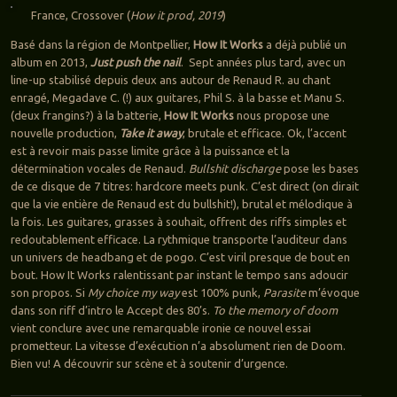
France, Crossover (
How it prod, 2019
)
Basé dans la région de Montpellier,
How It Works
a déjà publié un
album en 2013,
Just push the nail
. Sept années plus tard, avec un
line-up stabilisé depuis deux ans autour de Renaud R. au chant
enragé, Megadave C. (!) aux guitares, Phil S. à la basse et Manu S.
(deux frangins?) à la batterie,
How It Works
nous propose une
nouvelle production,
Take it away
, brutale et efficace. Ok, l’accent
est à revoir mais passe limite grâce à la puissance et la
détermination vocales de Renaud.
Bullshit discharge
pose les bases
de ce disque de 7 titres: hardcore meets punk. C’est direct (on dirait
que la vie entière de Renaud est du bullshit!), brutal et mélodique à
la fois. Les guitares, grasses à souhait, offrent des riffs simples et
redoutablement efficace. La rythmique transporte l’auditeur dans
un univers de headbang et de pogo. C’est viril presque de bout en
bout. How It Works ralentissant par instant le tempo sans adoucir
son propos. Si
My choice my way
est 100% punk,
Parasite
m’évoque
dans son riff d’intro le Accept des 80’s.
To the memory of doom
vient conclure avec une remarquable ironie ce nouvel essai
prometteur. La vitesse d’exécution n’a absolument rien de Doom.
Bien vu! A découvrir sur scène et à soutenir d’urgence.