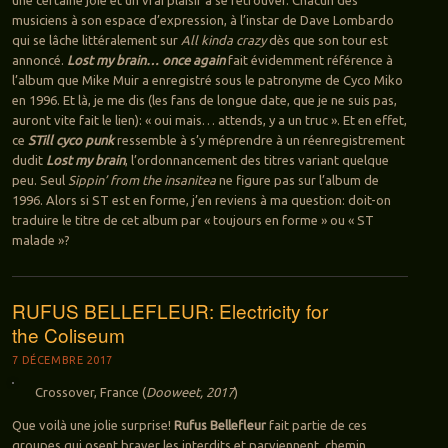
musiciens à son espace d’expression, à l’instar de Dave Lombardo
qui se lâche littéralement sur
All kinda crazy
dès que son tour est
annoncé.
Lost my brain… once again
fait évidemment référence à
l’album que Mike Muir a enregistré sous le patronyme de Cyco Miko
en 1996. Et là, je me dis (les fans de longue date, que je ne suis pas,
auront vite fait le lien): « oui mais… attends, y a un truc ». Et en effet,
ce
STill cyco punk
ressemble à s’y méprendre à un réenregistrement
dudit
Lost my brain
, l’ordonnancement des titres variant quelque
peu. Seul
Sippin’ from the insanitea
ne figure pas sur l’album de
1996. Alors si ST est en forme, j’en reviens à ma question: doit-on
traduire le titre de cet album par « toujours en forme » ou « ST
malade »?
RUFUS BELLEFLEUR: Electricity for
the Coliseum
7 DÉCEMBRE 2017
Crossover, France (
Dooweet, 2017
)
Que voilà une jolie surprise!
Rufus Bellefleur
fait partie de ces
groupes qui osent braver les interdits et parviennent, chemin