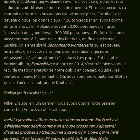
appels d’auditeurs qui voulaient savoir qui était ce groupe, et si la
radio pouvait diffuser le morceau de nouveau. Et tout d’un coup, ça
tournait en boucle. Nous avions trouvé notre place. Ensuite, c’est
devenu dingue, on donnait 100 – 120 concert par an, avons donné
de gros shows en Hollande devant 50.000 personnes, un gros
festival où on a joué devant 300.000 personnes… En Autriche, on a
aussi commencé à jouer dans des festivals, en fin d’après midi.
Ensuite, on a enregistré
Secondhand wonderland
qui est devenu
notre plus gros succès à ce jour, pour des raisons qui nous
dépassent : c’était un album très coloré, très pop… Enfin, notre
dernier album,
Explositive
, est sorti en 2014, s’est très bien vendu, a
reçu de très bons retour de notre public en concert, du label, les
ventes ont suivi. Maintenant… Oh, nous sommes rejoints par Stefan
qui est l’un des chanteurs de Kontrust.
Stefan
(en français) : Salut !
Mike
: Ensuite, en juin dernier, nous avons donné notre premier
concert en France, ce qui était super.
metal-eyes: Nous allons en parler dans un instant. Kontrust est
généralement décrit comme un groupe crossover. J’ajouterai
d’autres groupes au traditionnel System Of A Down qui revient
souvent : il y a la folie d’Avatar, le côté folk et déjanté de