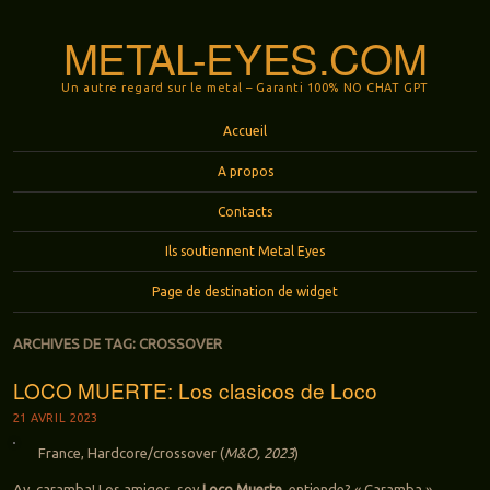
METAL-EYES.COM
Un autre regard sur le metal – Garanti 100% NO CHAT GPT
Menu
Aller au contenu principal
Accueil
A propos
Contacts
Ils soutiennent Metal Eyes
Page de destination de widget
ARCHIVES DE TAG:
CROSSOVER
LOCO MUERTE: Los clasicos de Loco
21 AVRIL 2023
France, Hardcore/crossover (
M&O, 2023
)
Ay, caramba! Los amigos, soy
Loco Muerte
, entiende? « Caramba »,