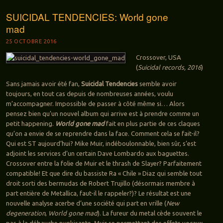
SUICIDAL TENDENCIES: World gone
mad
25 OCTOBRE 2016
Crossover, USA
(
Suicidal records, 2016
)
Sans jamais avoir été fan,
Suicidal Tendencies
semble avoir
toujours, en tout cas depuis de nombreuses années, voulu
m’accompagner. Impossible de passer à côté même si… Alors
pensez bien qu’un nouvel album qui arrive est à prendre comme un
petit happening.
World gone mad
fait en plus partie de ces claques
qu’on a envie de se reprendre dans la face. Comment cela se fait-il?
Qui est ST aujourd’hui? Mike Muir, indéboulonnable, bien sûr, s’est
adjoint les services d’un certain Dave Lombardo aux baguettes.
Crossover entre la folie de Muir et le thrash de Slayer? Parfaitement
compatible! Et que dire du bassiste Ra « Chile » Diaz qui semble tout
droit sorti des bermudas de Robert Trujillo (désormais membre à
part entière de Metallica, faut-il le rappeler?)? Le résultat est une
nouvelle analyse acerbe d’une société qui part en vrille (
New
degeneration
,
World gone mad
). La fureur du metal cède souvent le