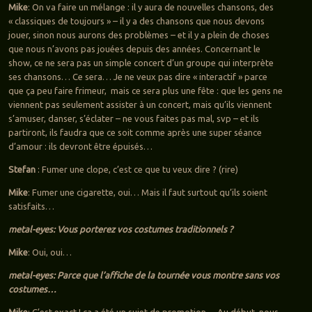
Mike
: On va faire un mélange : il y aura de nouvelles chansons, des
« classiques de toujours » – il y a des chansons que nous devons
jouer, sinon nous aurons des problèmes – et il y a plein de choses
que nous n’avons pas jouées depuis des années. Concernant le
show, ce ne sera pas un simple concert d’un groupe qui interprète
ses chansons… Ce sera… Je ne veux pas dire « interactif » parce
que ça peu faire frimeur, mais ce sera plus une fête : que les gens ne
viennent pas seulement assister à un concert, mais qu’ils viennent
s’amuser, danser, s’éclater – ne vous faites pas mal, svp – et ils
partiront, ils faudra que ce soit comme après une super séance
d’amour : ils devront être épuisés…
Stefan
: Fumer une clope, c’est ce que tu veux dire ? (rire)
Mike
: Fumer une cigarette, oui… Mais il faut surtout qu’ils soient
satisfaits…
metal-eyes: Vous porterez vos costumes traditionnels ?
Mike
: Oui, oui…
metal-eyes: Parce que l’affiche de la tournée vous montre sans vos
costumes…
Mike
: C’est exact ! ça a été un sujet de promotion… Au début, nous