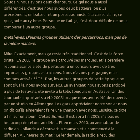
Soudain, nous avions deux chanteurs. Ce qui nous a aussi
différenciés, c’est que nous avons deux batteurs, ou plus
précisément, un batteur et un percussionniste à la caisse claire, ce
qui ajoute au rythme. Personne ne fait ça, c’est donc difficile de nous
comparer à un autre groupe.
metal-eyes: D’autres groupes utilisent des percussions, mais pas de
la même manière.
Mike
: Exactement, mais ça reste très traditionnel. C’est de la force
brute ! En 2005, le groupe avait trouvé ses marques, et la première
reconnaissance a été de perticiper à un concours avec de très
importants groupes autrichiens. Nous n’avons pas gagné, mais
ème
sommes arrivés 3
. Bon, les autres groupes de cette époque ne
sont plus là, nous avons survécu. En avançant, nous avons participé
à plus de festivals, été invité à la télé, toujours en Australie. Un des
tournants importants a été 2008 lorsque nous avons été découverts
par un studio en Allemagne. Les gars appréciaient notre son et nous
on dit qu’ils aimeraient faire une chanson avec nous. Ensuite, ce titre
a fini sur un album. C’était
Bomba
. Il est sorti fin 2009, n’a pas eu
beaucoup de retour au début. Et en mars 2010, un animateur de
radio en Hollande a découvert la chanson et a commencé à la
diffuser. A 3 heures du mat’ ! Le lendemain, la radio a reçu des