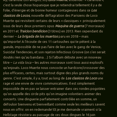
c’est la seule chose hispanique que je retiendrai tellement il y a de
folie, d’énergie et de bonne humeur contagieuses dans ce
Los
clasicos de Locos
, nouvelle déflagration des Parisiens de Loco
Muerte qui revisitent certains de leurs « classiques » principalement
issus de leurs deux premiers opus
Maquina de guerra
(7 morceaux)
en 2011 et
Traicion bendicion
(3 titres) en 2013. Rien cependant du
dernier –
La brigada de los muertos
paru en 2018 – mais
qu’importe! A l’écoute de ces 11 cartouches qui te pètent à la
gueule, impossible de ne pas faire de lien avec le gang de Venice,
Suicidal Tendencies, et son rejeton Infectious Groove (on s’en serait
doutés rien qu’au bandana…) Si l’album débute avec un nouveau
titre –
La vida loca
– les autres morceaux sont tous aussi explosifs
qu’enjoués. Loco Muerte nous concocte un hardcore/crossover des
plus efficaces, certes, mais surtout digne des plus grands noms du
genre. C’est simple, il y a, tout au long de
Los clasicos de Loco
une
rage et une envie de vivre communicatives. Il est simplement
impossible de en pas se laisser entrainer dans ces rondes pogotées
qu’on appelle des circle pits qu’on imagine volontiers animer des
concerts. Une dinguerie parfaitement contrôlée en somme, un
défouloir bienvenu et bienveillant comme seule les meilleurs savent
nous en offrir. on en redemande! Et je me demande vraiment si la
Hellstage résistera au passage de ces doux dingues le 16 juin