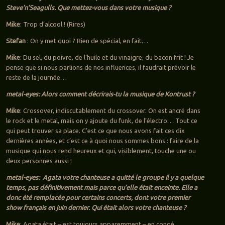
Steve’n’Seagulls. Que mettez-vous dans votre musique ?
Mike
: Trop d’alcool ! (Rires)
Stefan
: On y met quoi ? Rien de spécial, en fait…
Mike
: Du sel, du poivre, de l’huile et du vinaigre, du bacon frit ! Je
pense que si nous parlions de nos influences, il faudrait prévoir le
reste de la journée…
metal-eyes: Alors comment décrirais-tu la musique de Kontrust ?
Mike
: Crossover, indiscutablement du crossover. On est ancré dans
le rock et le metal, mais on y ajoute du funk, de l’électro… Tout ce
qui peut trouver sa place. C’est ce que nous avons fait ces dix
dernières années, et c’est ce à quoi nous sommes bons : faire de la
musique qui nous rend heureux et qui, visiblement, touche une ou
deux personnes aussi !
metal-eyes: Agata votre chanteuse a quitté le groupe il y a quelque
temps, pas définitivement mais parce qu’elle était enceinte. Elle a
donc été remplacée pour certains concerts, dont votre premier
show français en juin dernier. Qui était alors votre chanteuse ?
Mike
: Agata était – est toujours apparemment – en congé