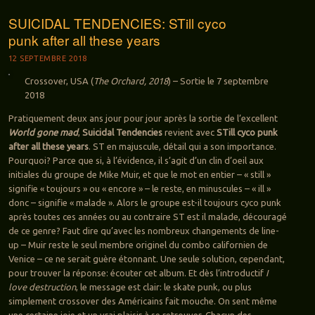
SUICIDAL TENDENCIES: STill cyco
punk after all these years
12 SEPTEMBRE 2018
Crossover, USA (
The Orchard, 2018
) – Sortie le 7 septembre
2018
Pratiquement deux ans jour pour jour après la sortie de l’excellent
World gone mad
,
Suicidal Tendencies
revient avec
STill cyco punk
after all these years
. ST en majuscule, détail qui a son importance.
Pourquoi? Parce que si, à l’évidence, il s’agit d’un clin d’oeil aux
initiales du groupe de Mike Muir, et que le mot en entier – « still »
signifie « toujours » ou « encore » – le reste, en minuscules – « ill »
donc – signifie « malade ». Alors le groupe est-il toujours cyco punk
après toutes ces années ou au contraire ST est il malade, découragé
de ce genre? Faut dire qu’avec les nombreux changements de line-
up – Muir reste le seul membre originel du combo californien de
Venice – ce ne serait guère étonnant. Une seule solution, cependant,
pour trouver la réponse: écouter cet album. Et dès l’introductif
I
love destruction
, le message est clair: le skate punk, ou plus
simplement crossover des Américains fait mouche. On sent même
une certaine joie et un vrai plaisir à se retrouver. Chacun des