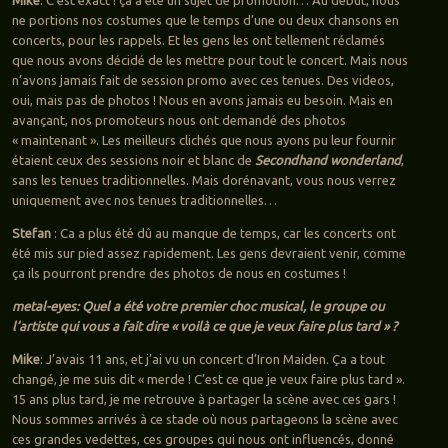
ne portions nos costumes que le temps d’une ou deux chansons en
concerts, pour les rappels. Et les gens les ont tellement réclamés
que nous avons décidé de les mettre pour tout le concert. Mais nous
n’avons jamais fait de session promo avec ces tenues. Des videos,
oui, mais pas de photos ! Nous en avons jamais eu besoin. Mais en
avançant, nos promoteurs nous ont demandé des photos
« maintenant ». Les meilleurs clichés que nous ayons pu leur fournir
étaient ceux des sessions noir et blanc de
Secondhand wonderland
,
sans les tenues traditionnelles. Mais dorénavant, vous nous verrez
uniquement avec nos tenues traditionnelles…
Stefan
: Ca a plus été dû au manque de temps, car les concerts ont
été mis sur pied assez rapidement. Les gens devraient venir, comme
ça ils pourront prendre des photos de nous en costumes !
metal-eyes: Quel a été votre premier choc musical, le groupe ou
l’artiste qui vous a fait dire « voilà ce que je veux faire plus tard » ?
Mike
: J’avais 11 ans, et j’ai vu un concert d’Iron Maiden. Ça a tout
changé, je me suis dit « merde ! C’est ce que je veux faire plus tard ».
15 ans plus tard, je me retrouve à partager la scène avec ces gars !
Nous sommes arrivés à ce stade où nous partageons la scène avec
ces grandes vedettes, ces groupes qui nous ont influencés, donné