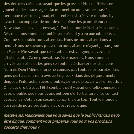
des derniers créneaux avant que les grosses têtes d’affiches ne
jouent sur les mainstages. Au moment où nous somes passés,
personne d’autre ne jouait, et la tente s’est très vite remplie. Il y
avait beaucoup plus de monde que même les promotteurs du
Download ne l’avaient envisagé. Tout le monde était très content.
Dès que nous sommes montés sur scène, il y a eu une intensité…
Comme si le public nous attendait. Nous ne nous attendions à
rien… Nous ne savions pas à quoi nous attedre n’ayant jamais joué
en France !On savait que ce serait un festival sympa, avec une
affiche cool… Ca ne pouvait pas être mauvais. Nous sommes
arrivés sur scène et les gens se sont mis à chanter nos chansons.
Nom de Dieu ! Même moi je ne connais pas toutes nos paroles ! Les
gens qui faisaient du crowdsurfing, ceux dans des déguisements
dingues, l’interaction avec le public, les circle pits, les wall of death…
On a eut droit à tout ! Et il semblait qu’il y avait une telle connexion
avec le public que nous avons eut peu d’effort à faire… Le contact
avec Junes, c’était son second concert, a été top. Tout le monde a
été ravi de notre prestation, et c’est réciproque.
metal-eyes: Maintenant que vous savez que le public français peut-
être dingue, comment vous préparez-vous pour vos prochains
concerts chez nous ?