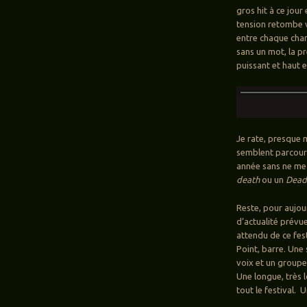
gros hit à ce jour
tension retombe v
entre chaque chan
sans un mot, la p
puissant et haut e
Je rate, presque
semblent parcouri
année sans ne me 
death
ou un
Dead 
Reste, pour aujou
d’actualité prév
attendu de ce fest
Point, barre. Une
voix et un groupe
Une longue, très 
tout le festival. 