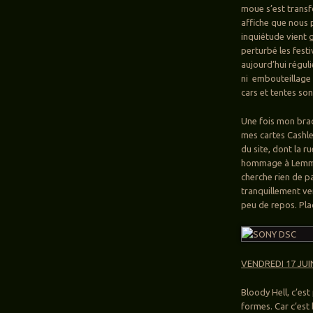
moue s’est transf
affiche que nous 
inquiétude vient 
perturbé les festi
aujourd’hui régul
ni embouteillage 
cars et tentes son
Une fois mon brac
mes cartes Cashle
du site, dont la 
hommage à Lemmy. 
cherche rien de pa
tranquillement ve
peu de repos. Pla
VENDREDI 17 JUI
Bloody Hell, c’est
formes. Car c’est b