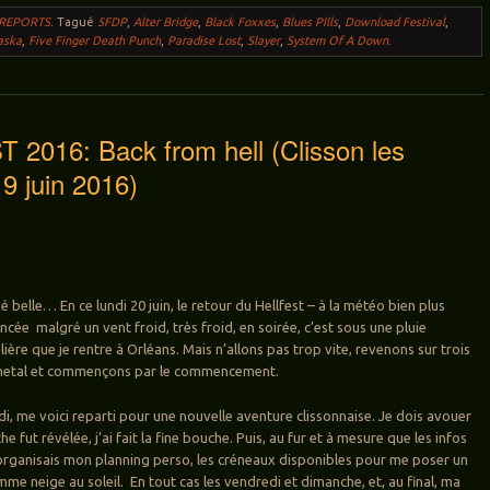
 REPORTS
.
Tagué
5FDP
,
Alter Bridge
,
Black Foxxes
,
Blues PIlls
,
Download Festival
,
aska
,
Five Finger Death Punch
,
Paradise Lost
,
Slayer
,
System Of A Down
.
2016: Back from hell (Clisson les
19 juin 2016)
é belle… En ce lundi 20 juin, le retour du Hellfest – à la météo bien plus
cée malgré un vent froid, très froid, en soirée, c’est sous une pluie
lière que je rentre à Orléans. Mais n’allons pas trop vite, revenons sur trois
 metal et commençons par le commencement.
di, me voici reparti pour une nouvelle aventure clissonnaise. Je dois avouer
he fut révélée, j’ai fait la fine bouche. Puis, au fur et à mesure que les infos
organisais mon planning perso, les créneaux disponibles pour me poser un
me neige au soleil. En tout cas les vendredi et dimanche, et, au final, ma