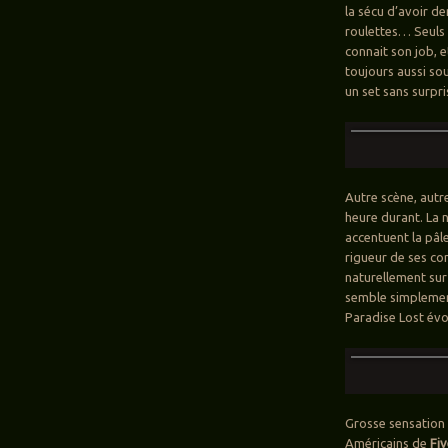
la sécu d’avoir d
roulettes… Seuls 
connait son job, e
toujours aussi so
un set sans surpri
Autre scène, autre
heure durant. La 
accentuent la pâle
rigueur de ses co
naturellement sur
semble simplement
Paradise Lost évo
Grosse sensation 
Américains de
Fi