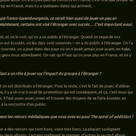
rop en France, mais il y a quelques dates qui arrivent…
pe franco-luxembourgeois, ce serait bien aussi de jouer un peu en
! Maintenant, certains ont visé l’étranger avec succès… C’est important aussi.
nt, et on le voit, qu’on a un public à l’étranger. Quand on regarde nos
on est écoutés, où les clips sont visionnés – on a du public à l’étranger. On l’a
 tournée, on a joué dans des pays où on n’avait jamais joué avant, en Italie,
 gens nous attendaient. On sait qu’il faut qu’on joue plus en France, et on y
ast a un rôle à jouer sur l’impact du groupe à l’étranger ?
on est distribués à l’étranger. Pour le reste, c’est le fait de jouer, d’utiliser
x, il y a un vrai travail de promotion qui est conséquent, et ça, c’est nous qui
 Il faut jouer, jouer, jouer, et trouver des moyens de se faire écouter, en
t à la rencontre d’un public.
ent les retours médiatiques que vous avez eu pour The spiral of addiction ?
n a des retours qui sont bons, voire très bons. La plupart soulignent
les deux albums. Certains préfèrent le premier, d’autres le second album,