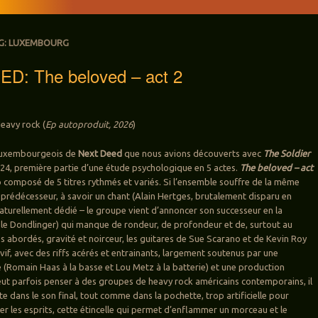
G:
LUXEMBOURG
D: The beloved – act 2
eavy rock (
Ep autoproduit, 2026
)
s Luxembourgeois de
Next Deed
que nous avions découverts avec
The Soldier
24, première partie d’une étude psychologique en 5 actes.
The beloved – act
 composé de 5 titres rythmés et variés. Si l’ensemble souffre de la même
 prédécesseur, à savoir un chant (Alain Hertges, brutalement disparu en
 naturellement dédié – le groupe vient d’annoncer son successeur en la
le Dondlinger) qui manque de rondeur, de profondeur et de, surtout au
 abordés, gravité et noirceur, les guitares de Sue Scarano et de Kevin Roy
vif, avec des riffs acérés et entrainants, largement soutenus par une
 (Romain Haas à la basse et Lou Metz à la batterie) et une production
peut parfois penser à des groupes de heavy rock américains contemporains, il
 dans le son final, tout comme dans la pochette, trop artificielle pour
r les esprits, cette étincelle qui permet d’enflammer un morceau et le