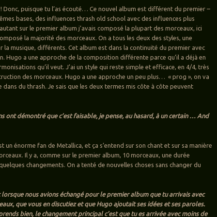
t ! Donc, puisque tu l’as écouté… Ce nouvel album est différent du premier –
mêmes bases, des influences thrash old school avec des influences plus
utant sur le premier album j’avais composé la plupart des morceaux, ici
composé la majorité des morceaux. On a tous les deux des styles, une
 la musique, différents. Cet album est dans la continuité du premier avec
on. Hugo a une approche de la composition différente parce qu’il a déjà en
monisations qu’il veut. J’ai un style qui reste simple et efficace, en 4/4, très
struction des morceaux. Hugo a une approche un peu plus… « prog », on va
te dans du thrash. Je sais que les deux termes mis côte à côte peuvent
ins ont démontré que c’est faisable, je pense, au hasard, à un certain … And
st un énorme fan de Metallica, et ça s’entend sur son chant et sur sa manière
orceaux. Il y a, comme sur le premier album, 10 morceaux, une durée
 quelques changements. On a tenté de nouvelles choses sans changer du
 lorsque nous avions échangé pour le premier album que tu arrivais avec
ceaux, que vous en discutiez et que Hugo ajoutait ses idées et ses paroles.
mprends bien, le changement principal c’est que tu es arrivée avec moins de