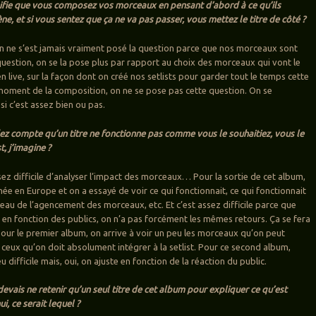
nifie que vous composez vos morceaux en pensant d’abord à ce qu’ils
e, et si vous sentez que ça ne va pas passer, vous mettez le titre de côté ?
 ne s’est jamais vraiment posé la question parce que nos morceaux sont
estion, on se la pose plus par rapport au choix des morceaux qui vont le
n live, sur la façon dont on créé nos setlists pour garder tout le temps cette
moment de la composition, on ne se pose pas cette question. On se
i c’est assez bien ou pas.
ez compte qu’un titre ne fonctionne pas comme vous le souhaitiez, vous le
st, j’imagine ?
sez difficile d’analyser l’impact des morceaux… Pour la sortie de cet album,
née en Europe et on a essayé de voir ce qui fonctionnait, ce qui fonctionnait
veau de l’agencement des morceaux, etc. Et c’est assez difficile parce que
e, en fonction des publics, on n’a pas forcément les mêmes retours. Ça se fera
ur le premier album, on arrive à voir un peu les morceaux qu’on peut
 ceux qu’on doit absolument intégrer à la setlist. Pour ce second album,
u difficile mais, oui, on ajuste en fonction de la réaction du public.
devais ne retenir qu’un seul titre de cet album pour expliquer ce qu’est
i, ce serait lequel ?