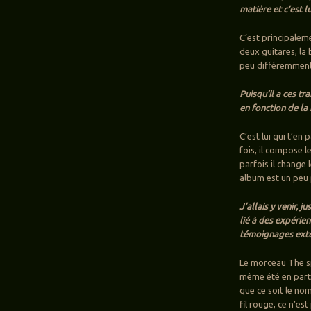
matière et c’est lu
C’est principalem
deux guitares, la 
peu différemment
Puisqu’il a ces tr
en fonction de la
C’est lui qui t’en 
fois, il compose l
parfois il change 
album est un peu 
J’allais y venir, 
lié à des expérie
témoignages extéri
Le morceau The sp
même été en part
que ce soit le nom
fil rouge, ce n’es