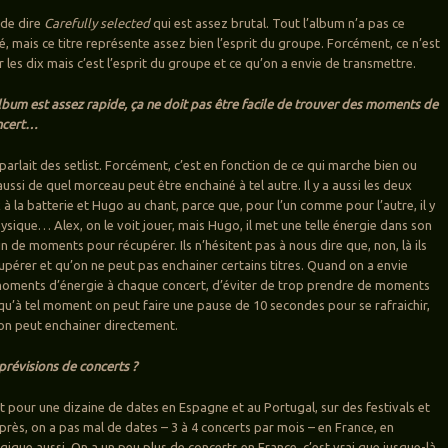
 de dire
Carefully selected
qui est assez brutal. Tout l’album n’a pas ce
é, mais ce titre représente assez bien l’esprit du groupe. Forcément, ce n’est
les dix mais c’est l’esprit du groupe et ce qu’on a envie de transmettre.
lbum est assez rapide, ça ne doit pas être facile de trouver des moments de
oncert…
parlait des setlist. Forcément, c’est en fonction de ce qui marche bien ou
ussi de quel morceau peut être enchainé à tel autre. Il y a aussi les deux
à la batterie et Hugo au chant, parce que, pour l’un comme pour l’autre, il y
ysique… Alex, on le voit jouer, mais Hugo, il met une telle énergie dans son
in de moments pour récupérer. Ils n’hésitent pas à nous dire que, non, là ils
upérer et qu’on ne peut pas enchainer certains titres. Quand on a envie
moments d’énergie à chaque concert, d’éviter de trop prendre de moments
 qu’à tel moment on peut faire une pause de 10 secondes pour se rafraichir,
 on peut enchainer directement.
prévisions de concerts ?
et pour une dizaine de dates en Espagne et au Portugal, sur des festivals et
près, on a pas mal de dates – 3 à 4 concerts par mois – en France, en
ique aussi. On a un peu plus de concerts en France, c’est vrai que jusque-là,