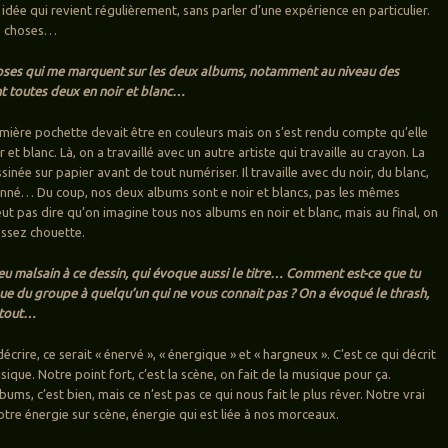
te idée qui revient régulièrement, sans parler d’une expérience en particulier.
de choses…
choses qui me marquent sur les deux albums, notamment au niveau des
t toutes deux en noir et blanc…
remière pochette devait être en couleurs mais on s’est rendu compte qu’elle
 et blanc. Là, on a travaillé avec un autre artiste qui travaille au crayon. La
essinée sur papier avant de tout numériser. Il travaille avec du noir, du blanc,
onné… Du coup, nos deux albums sont e noir et blancs, pas les mêmes
ut pas dire qu’on imagine tous nos albums en noir et blanc, mais au final, on
assez chouette.
 peu malsain à ce dessin, qui évoque aussi le titre… Comment est-ce que tu
que du groupe à quelqu’un qui ne vous connait pas ? On a évoqué le thrash,
 tout…
décrire, ce serait « énervé », « énergique » et « hargneux ». C’est ce qui décrit
ique. Notre point fort, c’est la scène, on fait de la musique pour ça.
bums, c’est bien, mais ce n’est pas ce qui nous fait le plus rêver. Notre vrai
notre énergie sur scène, énergie qui est liée à nos morceaux.