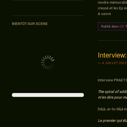
rendre mémorable.
creusé et les Ep é
A suivre
BIENTÔT SUR SCENE
Publié dans
CD
.
Intervie
4 JUILLET 2025
Interview PRAETOR
The spiral of add
m’en dire pour me 
Déjà, as-tu déjà 
Le premier qui ét