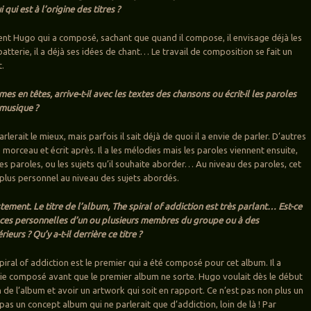
i qui est à l’origine des titres ?
ent Hugo qui a composé, sachant que quand il compose, il envisage déjà les
batterie, il a déjà ses idées de chant… Le travail de composition se fait un
.
ames en têtes, arrive-t-il avec les textes des chansons ou écrit-il les paroles
 musique ?
parlerait le mieux, mais parfois il sait déjà de quoi il a envie de parler. D’autres
e morceau et écrit après. Il a les mélodies mais les paroles viennent ensuite,
les paroles, ou les sujets qu’il souhaite aborder… Au niveau des paroles, cet
plus personnel au niveau des sujets abordés.
justement. Le titre de l’album, The spiral of addiction est très parlant… Est-ce
nces personnelles d’un ou plusieurs membres du groupe ou à des
eurs ? Qu’y a-t-il derrière ce titre ?
iral of addiction est le premier qui a été composé pour cet album. Il a
ie composé avant que le premier album ne sorte. Hugo voulait dès le début
 de l’album et avoir un artwork qui soit en rapport. Ce n’est pas non plus un
t pas un concept album qui ne parlerait que d’addiction, loin de là ! Par