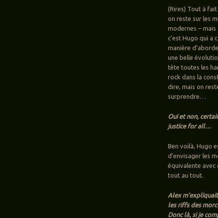
(Rires) Tout à fai
on reste sur les 
modernes – mais a
c’est Hugo qui a 
manière d’aborder
une belle évoluti
tête toutes les har
rock dans la con
dire, mais on res
surprendre…
Oui et non, certa
justice for all…
Ben voilà, Hugo e
d’envisager les m
équivalente avec
tout au tout.
Alex m’expliquait
les riffs des mor
Donc là, si je co