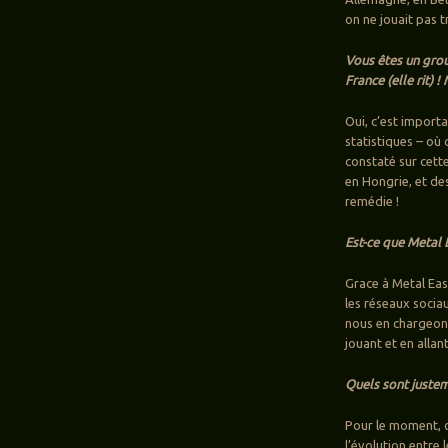
on ne jouait pas t
Vous êtes un grou
France (elle rit) 
Oui, c’est importa
statistiques – où 
constaté sur cette
en Hongrie, et des
remédie !
Est-ce que Metal E
Grace à Metal East 
les réseaux sociau
nous en chargeons.
jouant et en allan
Quels sont justem
Pour le moment, o
l’évolution entre 