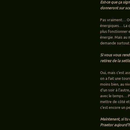
Est-ce que ça sig
donneront sur scèn
Pas vraiment… On
énergiques… La qu
plus fonctionner e
énergie. Mais au 
demande surtout s
Si vous vous rend
retirez de la setli
Oui, mais c’est as
on a fait une tour
moins bien, au ni
d’un soir à l’autr
avec le temps… Po
mettre de côté et
c’est encore un pe
Maintenant, si tu 
Praetor aujourd’hu