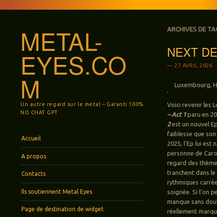
METAL-
ARCHIVES DE TA
NEXT DEE
EYES.CO
27 AVRIL 2026
M
Luxembourg, H
Un autre regard sur le metal – Garanti 100%
Voici revenir le
NO CHAT GPT
– Act 1
paru en 20
2
est un nouvel Ep
faiblesse que son
Menu
Aller au contenu principal
Accueil
2025, l’Ep lui est
personne de Caro
A propos
regard des thèmes
tranchent dans le 
Contacts
rythmiques carrée
Ils soutiennent Metal Eyes
soignée. Si l’on 
manque sans doute
Page de destination de widget
réellement marque