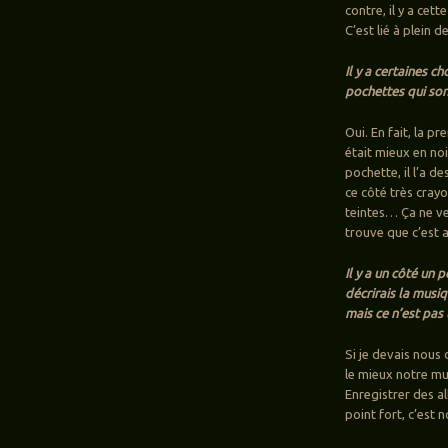
contre, il y a cet
C’est lié à plein 
Il y a certaines 
pochettes qui son
Oui. En fait, la p
était mieux en noir
pochette, il l’a d
ce côté très cray
teintes… Ça ne ve
trouve que c’est 
Il y a un côté un
décrirais la musi
mais ce n’est pas
Si je devais nous 
le mieux notre mus
Enregistrer des al
point fort, c’est 