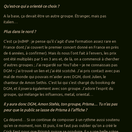
Qu’est-ce qui a orienté ce choix ?
A la base, ça devait être un autre groupe. Étranger, mais pas
italien…
Plus dans le nord ?
C’est ça (ndMP : je pense qu’il s’agit d’une formation assez rare en
France dont j’ai couvert le premier concert donné en France en près
de 6 années, à confirmer). Mais ils nous l’ont fait à l’envers, les prix
ont été multipliés par 5 en 3 ans et, de là, on a commencé à chercher
d’autres groupes ; J’ai regardé sur YouTube – je ne connaissais pas
DGM – j’ai trouvé un lien et j’ai été scotché. J’ai pris contact avec pas
mal de monde qui pouvais m’aider avec DGM, dont Julien, le
chanteur de Amon Sethis. C’est lui qui s’est chargé du booking de
DGM, et il jouera également avec son groupe. J’adore l’esprit du
groupe, qui mélange les influences, metal, oriental…
Il y aura donc DGM, Amon Stehis, ton groupe, Prisma… Tu n’as pas
peur que le public se lasse de Prisma à l’affiche ?
Ça dépend… Si on continue de composer à un rythme aussi soutenu
qu’en ce moment, non. Et puis, il ne faut pas oublier qu’on a créé le
Crick Fest pour que PrismA puisse se produire. Il y a une belle scène,