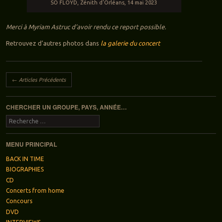
SO FLOYD, Zénith d’Orléans, 14 mai 2023
Merci à Myriam Astruc d’avoir rendu ce report possible.
Retrouvez d’autres photos dans
la galerie du concert
Navigation des articles
←
Articles Précédents
CHERCHER UN GROUPE, PAYS, ANNÉE…
Recherche
MENU PRINCIPAL
BACK IN TIME
BIOGRAPHIES
CD
Concerts from home
Concours
DVD