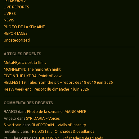
INTERVIEWS
LIVE REPORTS
LIVRES
NEWS
PHOTO DE LA SEMAINE
REPORTAGES
Uncategorized
ARTICLES RÉCENTS
Metal-Eyes: c’est la fin…
MONNEKYN: The hundreth night
ELYE & THE HYDRA: Point of view
HELLFEST 19: Tales from the pit – report des 18 et 19 juin 2026
Heavy week end : report du dimanche 7 juin 2026
COMMENTAIRES RÉCENTS
RAMOS
dans
Photo de la semaine: MANIGANCE
Angelo
dans
SYR DARIA – Voices
Silvertrain
dans
SILVERTRAIN – Walls of insanity
metalmp
dans
THE LOSTS : …Of shades & deadlands
YGC The Losts
dans
THE LOSTS : …Of shades & deadlands