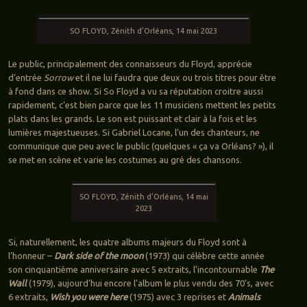
SO FLOYD, Zénith d’Orléans, 14 mai 2023
Le public, principalement des connaisseurs du Floyd, apprécie
d’entrée
Sorrow
et il ne lui faudra que deux ou trois titres pour être
à fond dans ce show. Si So Floyd a vu sa réputation croitre aussi
rapidement, c’est bien parce que les 11 musiciens mettent les petits
plats dans les grands. Le son est puissant et clair à la fois et les
lumières majestueuses. Si Gabriel Locane, l’un des chanteurs, ne
communique que peu avec le public (quelques « ça va Orléans? »), il
se met en scène et varie les costumes au gré des chansons.
SO FLOYD, Zénith d’Orléans, 14 mai
2023
Si, naturellement, les quatre albums majeurs du Floyd sont à
l’honneur –
Dark side of the moon
(1973) qui célèbre cette année
son cinquantième anniversaire avec 5 extraits, l’incontournable
The
Wall
(1979), aujourd’hui encore l’album le plus vendu des 70’s, avec
6 extraits,
Wish you were here
(1975) avec 3 reprises et
Animals