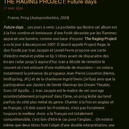
THE RAGING PROJECT: Future days
17 MAI 2024
France, Prog (
Autoproduction, 2024
)
Future days
… Les jours à venir. La pochette qui illustre cet album est
à la fois sombre et lumineuse: d’une forêt dévastée par les flammes
apparait une lumière, comme une lueur d’espoir.
The Raging Project
a vu le jour à Besançon en 2007. D’abord appelé Project Rage, le
duo fondé par Ivan Jacquin et Lionel Fevre propose une sorte
d’electro metal et publie un Ep 5 titres avant de disparaitre des
écrans radar jusqu’à aujourd’hui. Ivan a décidé de remettre le
couvert et s’est entouré d’une multitude de musiciens – on notera
notamment la présence du progueux Jean-Pierre Louveton (Nemo,
Wolfspring, JPL) et de la chanteuse Ingrid Denis (Jirfiya) ainsi que la
participation aux claviers de Derek Sherinan (ex Dream Theater,
Sons Of Apollo…). Ivan Jacquin est le maitre de cet ouvrage
incontestablement progressif dans l’âme, un prog léché qui tend
parfois du côté plus metal du genre. Chanter à la fois en anglais et
en français, s’il doit ouvrir les frontières, n’est pas forcément
toujours le meilleur choix: si le français est totalement
compréhensible, c’est loin d’être le cas pour l’anglais… On notera
même que deux titres font l’objet d’une double interprétation, une