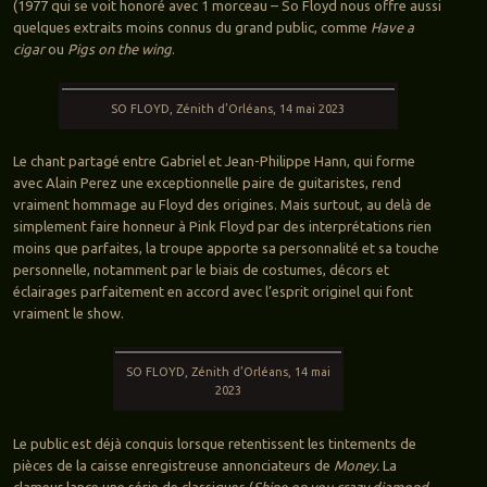
(1977 qui se voit honoré avec 1 morceau – So Floyd nous offre aussi
quelques extraits moins connus du grand public, comme
Have a
cigar
ou
Pigs on the wing
.
SO FLOYD, Zénith d’Orléans, 14 mai 2023
Le chant partagé entre Gabriel et Jean-Philippe Hann, qui forme
avec Alain Perez une exceptionnelle paire de guitaristes, rend
vraiment hommage au Floyd des origines. Mais surtout, au delà de
simplement faire honneur à Pink Floyd par des interprétations rien
moins que parfaites, la troupe apporte sa personnalité et sa touche
personnelle, notamment par le biais de costumes, décors et
éclairages parfaitement en accord avec l’esprit originel qui font
vraiment le show.
SO FLOYD, Zénith d’Orléans, 14 mai
2023
Le public est déjà conquis lorsque retentissent les tintements de
pièces de la caisse enregistreuse annonciateurs de
Money.
La
clameur lance une série de classiques (
Shine on you crazy diamond,