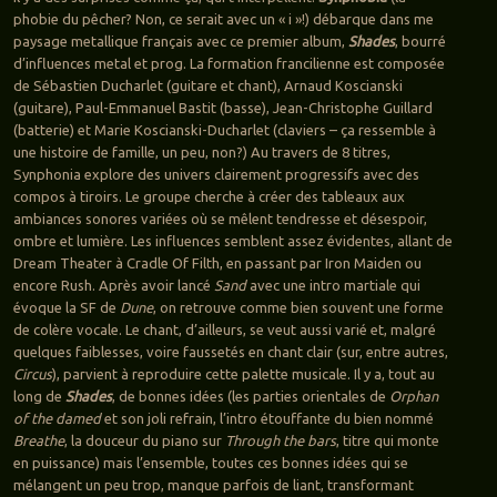
phobie du pêcher? Non, ce serait avec un « i »!) débarque dans me
paysage metallique français avec ce premier album,
Shades
, bourré
d’influences metal et prog. La formation francilienne est composée
de Sébastien Ducharlet (guitare et chant), Arnaud Koscianski
(guitare), Paul-Emmanuel Bastit (basse), Jean-Christophe Guillard
(batterie) et Marie Koscianski-Ducharlet (claviers – ça ressemble à
une histoire de famille, un peu, non?) Au travers de 8 titres,
Synphonia explore des univers clairement progressifs avec des
compos à tiroirs. Le groupe cherche à créer des tableaux aux
ambiances sonores variées où se mêlent tendresse et désespoir,
ombre et lumière. Les influences semblent assez évidentes, allant de
Dream Theater à Cradle Of Filth, en passant par Iron Maiden ou
encore Rush. Après avoir lancé
Sand
avec une intro martiale qui
évoque la SF de
Dune
, on retrouve comme bien souvent une forme
de colère vocale. Le chant, d’ailleurs, se veut aussi varié et, malgré
quelques faiblesses, voire faussetés en chant clair (sur, entre autres,
Circus
), parvient à reproduire cette palette musicale. Il y a, tout au
long de
Shades
, de bonnes idées (les parties orientales de
Orphan
of the damed
et son joli refrain, l’intro étouffante du bien nommé
Breathe
, la douceur du piano sur
Through the bars
, titre qui monte
en puissance) mais l’ensemble, toutes ces bonnes idées qui se
mélangent un peu trop, manque parfois de liant, transformant