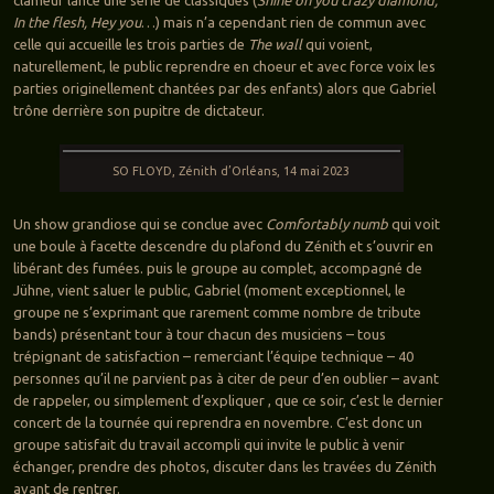
In the flesh, Hey you
…) mais n’a cependant rien de commun avec
celle qui accueille les trois parties de
The wall
qui voient,
naturellement, le public reprendre en choeur et avec force voix les
parties originellement chantées par des enfants) alors que Gabriel
trône derrière son pupitre de dictateur.
SO FLOYD, Zénith d’Orléans, 14 mai 2023
Un show grandiose qui se conclue avec
Comfortably numb
qui voit
une boule à facette descendre du plafond du Zénith et s’ouvrir en
libérant des fumées. puis le groupe au complet, accompagné de
Jühne, vient saluer le public, Gabriel (moment exceptionnel, le
groupe ne s’exprimant que rarement comme nombre de tribute
bands) présentant tour à tour chacun des musiciens – tous
trépignant de satisfaction – remerciant l’équipe technique – 40
personnes qu’il ne parvient pas à citer de peur d’en oublier – avant
de rappeler, ou simplement d’expliquer , que ce soir, c’est le dernier
concert de la tournée qui reprendra en novembre. C’est donc un
groupe satisfait du travail accompli qui invite le public à venir
échanger, prendre des photos, discuter dans les travées du Zénith
avant de rentrer.