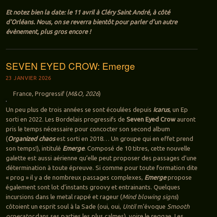
Et notez bien la date: le 11 avril à Cléry Saint André, à côté
d’Orléans. Nous, on se reverra bientôt pour parler d’un autre
évènement, plus gros encore !
SEVEN EYED CROW: Emerge
23 JANVIER 2026
France, Progressif (
M&O, 2026
)
Un peu plus de trois années se sont écoulées depuis
Icarus
, un Ep
sorti en 2022. Les Bordelais progressifs de
Seven Eyed Crow
auront
pris le temps nécessaire pour concocter son second album
(
Organized chaos
est sorti en 2018… Un groupe qui en effet prend
son temps!), intitulé
Emerge
. Composé de 10 titres, cette nouvelle
galette est aussi aérienne qu’elle peut proposer des passages d’une
détermination à toute épreuve. Si comme pour toute formation dite
« prog » il y a de nombreux passages complexes,
Emerge
propose
également sont lot d’instants groovy et entrainants. Quelques
incursions dans le metal rappé et rageur (
Mind blowing signs
)
côtoient un esprit soul à la Sade (oui, oui,
Until
m’évoque
Smooth
orperator
dans ses parties les plus calmes), voire le reggae. Les