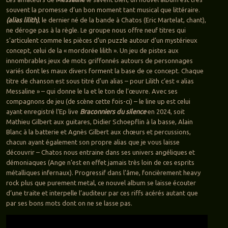
souvent la promesse d’un bon moment tant musical que littéraire.
(alias lilith)
, le dernier né de la bande à Chatos (Eric Martelat, chant),
ne déroge pas à la règle. Le groupe nous offre neuf titres qui
s’articulent comme les pièces d’un puzzle autour d’un mystérieux
concept, celui de la « mordorée lilith ». Un jeu de pistes aux
innombrables jeux de mots griffonnés autours de personnages
variés dont les maux divers forment la base de ce concept. Chaque
titre de chanson est sous titré d’un alias – pour Lilith c’est « alias
Messaline » – qui donne le la et le ton de l’œuvre. Avec ses
compagnons de jeu (de scène cette fois-ci) – le line up est celui
ayant enregistré l’Ep live
Braconniers du silence
en 2024, soit
Mathieu Gilbert aux guitares, Didier Schoepflin à la basse, Alain
Blanc à la batterie et Agnès Gilbert aux chœurs et percussions,
chacun ayant également son propre alias que je vous laisse
découvrir – Chatos nous entraine dans ses univers angéliques et
démoniaques (Ange n’est en effet jamais très loin de ces esprits
métalliques infernaux). Progressif dans l’âme, foncièrement heavy
rock plus que purement metal, ce nouvel album se laisse écouter
d’une traite et interpelle l’auditeur par ces riffs acérés autant que
par ses bons mots dont on ne se lasse pas.