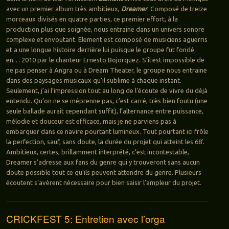
avec un premier album très ambitieux,
Dreamer
. Composé de treize
morceaux divisés en quatre parties, ce premier effort, à la
production plus que soignée, nous entraine dans un univers sonore
complexe et envoutant. Element est composé de musiciens aguerris
et a une longue histoire derrière lui puisque le groupe fut fondé
en… 2010 par le chanteur Ernesto Bojorquez. S’il est impossible de
ne pas penser à Angra ou à Dream Theater, le groupe nous entraine
dans des paysages musicaux qu’il sublime à chaque instant.
Seulement, j’ai l’impression tout au long de l’écoute de vivre du déjà
entendu. Qu’on ne se méprenne pas, c’est carré, très bien foutu (une
seule ballade aurait cependant suffit), l’alternance entre puissance,
mélodie et douceur est efficace, mais je ne parviens pas à
embarquer dans ce navire pourtant lumineux. Tout pourtant ici frôle
la perfection, sauf, sans doute, la durée du projet qui atteint les 68′.
Ambitieux, certes, brillamment interprété, c’est incontestable,
Dreamer s’adresse aux fans du genre qui y trouveront sans aucun
doute possible tout ce qu’ils peuvent attendre du genre. Plusieurs
écoutent s’avèrent nécessaire pour bien saisir l’ampleur du projet.
CRICKFEST 5: Entretien avec l’orga