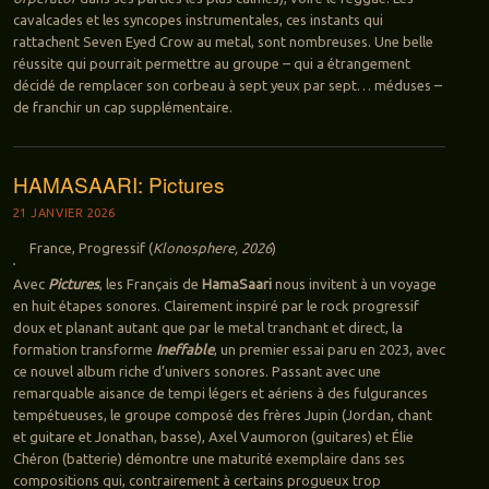
cavalcades et les syncopes instrumentales, ces instants qui
rattachent Seven Eyed Crow au metal, sont nombreuses. Une belle
réussite qui pourrait permettre au groupe – qui a étrangement
décidé de remplacer son corbeau à sept yeux par sept… méduses –
de franchir un cap supplémentaire.
HAMASAARI: Pictures
21 JANVIER 2026
France, Progressif (
Klonosphere, 2026
)
Avec
Pictures
, les Français de
HamaSaari
nous invitent à un voyage
en huit étapes sonores. Clairement inspiré par le rock progressif
doux et planant autant que par le metal tranchant et direct, la
formation transforme
Ineffable
, un premier essai paru en 2023, avec
ce nouvel album riche d’univers sonores. Passant avec une
remarquable aisance de tempi légers et aériens à des fulgurances
tempétueuses, le groupe composé des frères Jupin (Jordan, chant
et guitare et Jonathan, basse), Axel Vaumoron (guitares) et Élie
Chéron (batterie) démontre une maturité exemplaire dans ses
compositions qui, contrairement à certains progueux trop