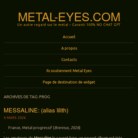
METAL-EYES.COM
Un autre regard sur le metal – Garanti 100% NO CHAT GPT
Menu
Aller au contenu principal
Accueil
A propos
Contacts
Ils soutiennent Metal Eyes
Page de destination de widget
ARCHIVES DE TAG:
PROG
MESSALINE: (alias lilith)
4 MARS 2026
France, Metal progressif (
Brennus, 2026
)
Les amateurs de
Messaline
le savent bien, un nouvel album est très