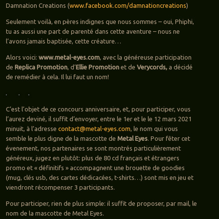
Damnation Creations (
www.facebook.com/damnationcreations
)
Seulement voilà, en pères indignes que nous sommes – oui, Phiphi,
tu as aussi une part de parenté dans cette aventure – nous ne
l’avons jamais baptisée, cette créature…
Alors voici:
www.metal-eyes.com
, avec la généreuse participation
de
Replica Promotion
, d’
Ellie Promotion
et de
Verycords,
a décidé
de remédier à cela. Il lui faut un nom!
C’est l’objet de ce concours anniversaire, et, pour participer, vous
l’aurez deviné, il suffit d’envoyer, entre le 1er et le le 12 mars 2021
minuit, à l’adresse
contact@metal-eyes.com
, le nom qui vous
semble le plus digne de la mascotte de
Metal Eyes
. Pour fêter cet
évenement, nos partenaires se sont montrés particulièrement
généreux, jugez en plutôt: plus de 80 cd français et étrangers
promo et « définitifs » accompagnent une brouette de goodies
(mug, clés usb, des cartes dédicacées, t-shirts…) sont mis en jeu et
viendront récompenser 3 participants.
Pour participer, rien de plus simple: il suffit de proposer, par mail, le
nom de la mascotte de Metal Eyes.