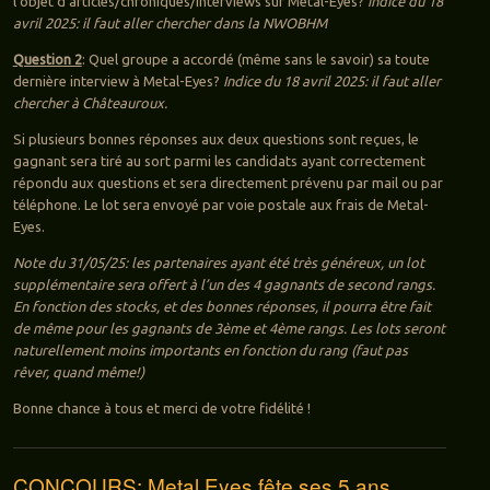
l’objet d’articles/chroniques/interviews sur Metal-Eyes?
indice du 18
avril 2025: il faut aller chercher dans la NWOBHM
Question 2
: Quel groupe a accordé (même sans le savoir) sa toute
dernière interview à Metal-Eyes?
Indice du 18 avril 2025: il faut aller
chercher à Châteauroux.
Si plusieurs bonnes réponses aux deux questions sont reçues, le
gagnant sera tiré au sort parmi les candidats ayant correctement
répondu aux questions et sera directement prévenu par mail ou par
téléphone. Le lot sera envoyé par voie postale aux frais de Metal-
Eyes.
Note du 31/05/25: les partenaires ayant été très généreux, un lot
supplémentaire sera offert à l’un des 4 gagnants de second rangs.
En fonction des stocks, et des bonnes réponses, il pourra être fait
de même pour les gagnants de 3ème et 4ème rangs. Les lots seront
naturellement moins importants en fonction du rang (faut pas
rêver, quand même!)
Bonne chance à tous et merci de votre fidélité !
CONCOURS: Metal Eyes fête ses 5 ans