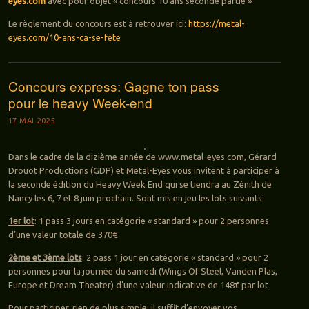
eyes.com
avec pour objet « concours 10 ans seconde partie »
Le règlement du concours est à retrouver ici:
https://metal-
eyes.com/10-ans-ca-se-fete
Concours express: Gagne ton pass
pour le heavy Week-end
17 MAI 2025
Dans le cadre de la dizième année de www.metal-eyes.com, Gérard
Drouot Productions (GDP) et Metal-Eyes vous invitent à participer à
la seconde édition du Heavy Week End qui se tiendra au Zénith de
Nancy les 6, 7 et 8 juin prochain. Sont mis en jeu les lots suivants:
1er lot
: 1 pass 3 jours en catégorie « standard » pour 2 personnes
d’une valeur totale de 370€
2ème et 3ème lots
: 2 pass 1 jour en catégorie « standard » pour 2
personnes pour la journée du samedi (Wings Of Steel, Vanden Plas,
Europe et Dream Theater) d’une valeur indicative de 148€ par lot
Pour participer, rien de plus simple: il suffit d’envoyer vos