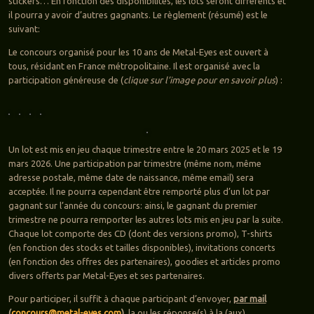
stickers… En fonction des disponibilités, les lots seront différents et
il pourra y avoir d’autres gagnants. Le règlement (résumé) est le
suivant:
Le concours organisé pour les 10 ans de Metal-Eyes est ouvert à
tous, résidant en France métropolitaine. Il est organisé avec la
participation généreuse de (
clique sur l’image pour en savoir plus
) :
Un lot est mis en jeu chaque trimestre entre le 20 mars 2025 et le 19
mars 2026. Une participation par trimestre (même nom, même
adresse postale, même date de naissance, même email) sera
acceptée. Il ne pourra cependant être remporté plus d’un lot par
gagnant sur l’année du concours: ainsi, le gagnant du premier
trimestre ne pourra remporter les autres lots mis en jeu par la suite.
Chaque lot comporte des CD (dont des versions promo), T-shirts
(en fonction des stocks et tailles disponibles), invitations concerts
(en fonction des offres des partenaires), goodies et articles promo
divers offerts par Metal-Eyes et ses partenaires.
Pour participer, il suffit à chaque participant d’envoyer,
par mail
(
concours@metal-eyes.com
)
, la ou les réponse(s) à la (aux)