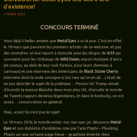
d’existence!
1 MARS 2021
CONCOURS TERMINÉ
Voici déjà 5 belles années que
Metal Eyes
a vu le jour. C’est en effet
le 19 mars que parurent les premiers articles de ce webzine, et pas
des moindres: un live report à domicile avec les dingos de
6:33
qui
ouvraient pour les Orléanais de
Wild Dawn
, espoir montant d’alors
(et connus, au delà de leur rock furieux, pour leurs chemises à
carreaux) et une interview des Américains de
Black Stone Cherry
.
Interview dont la seule consigne (c’est rare qu’on en ait…) était de
ne pas aborder le sujet de la politique… Penses-tu! Trump venait
d’investir la maison Blanche deux mois plus tôt, d’envahir le monde
de Tweets rageurs devenus légendaires, et dans le Kentucky, on est
assez… conservateur en général.
Mais, assez! là n’est pas le sujet!
Le 19 mars 2016, le monde entier, oui, rien que ça!, découvre
Metal-
Eyes
et son diablotin d’emblème crée par l’ami Phiphi – Phucking
Phiphi sur une certaine page bleue – graphiste émérite chez