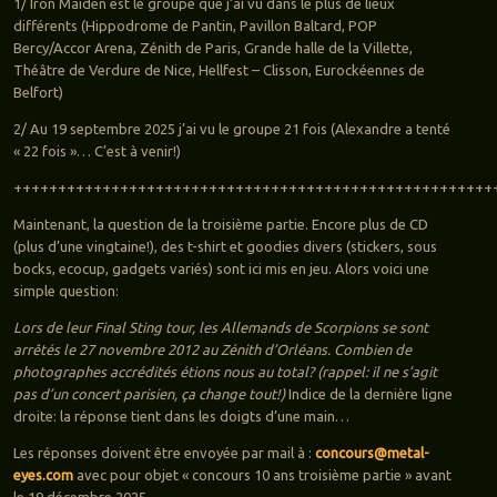
1/ Iron Maiden est le groupe que j’ai vu dans le plus de lieux
différents (Hippodrome de Pantin, Pavillon Baltard, POP
Bercy/Accor Arena, Zénith de Paris, Grande halle de la Villette,
Théâtre de Verdure de Nice, Hellfest – Clisson, Eurockéennes de
Belfort)
2/ Au 19 septembre 2025 j’ai vu le groupe 21 fois (Alexandre a tenté
« 22 fois »… C’est à venir!)
++++++++++++++++++++++++++++++++++++++++++++++++++++++
Maintenant, la question de la troisième partie. Encore plus de CD
(plus d’une vingtaine!), des t-shirt et goodies divers (stickers, sous
bocks, ecocup, gadgets variés) sont ici mis en jeu. Alors voici une
simple question:
Lors de leur Final Sting tour, les Allemands de Scorpions se sont
arrêtés le 27 novembre 2012 au Zénith d’Orléans. Combien de
photographes accrédités étions nous au total? (rappel: il ne s’agit
pas d’un concert parisien, ça change tout!)
Indice de la dernière ligne
droite: la réponse tient dans les doigts d’une main…
Les réponses doivent être envoyée par mail à :
concours@metal-
eyes.com
avec pour objet « concours 10 ans troisième partie » avant
le 19 décembre 2025