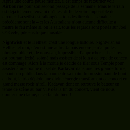
Après une courte pause méritée, il est temps de retourner voir
Airbourne
pour son second passage de la semaine. Mais le terrain
est déjà tellement envahi qu’il est difficile voire impossible de
circuler. La setlist est rallongée – tous les titre de la semaines
précédente sont là – et les Australiens n’ont aucune difficulté à
mettre le feu même si, on le sait, tous les regards sont portés sur Joel
O’Keefe, pile électrique inusable.
Nightwish
et le Hellfest, c’est une longue histoire. Nightwish au
Hellfest et moi, c’en est une autre. Jamais encore je n’ai pu les
photographier et, de nouveau, impossible d’approcher… Le show
est pourtant léché, soigné mais assister de si loin à ce type de concert
est dommage. Alors à la moitié je décide de filer sous Temple pour
assister à une bonne du set de
Kadavar
dans une très grande forme,
tenant son public dans la paume de sa main. Impressionnant de bout
en bout, le trio déploie une divine énergie transformant ce concert en
grand messe rock’n’roll. Kadavar, dont on retrouve le batteur en
tenue de scène au bar VIP dès la fin du concert, vient de nous
donner une claque, et ça fait du bien !
La venue de
Guns’n’Roses
à Clisson est plus qu’un évènement.
Même si le nom figurait à l’affiche du fest en 2012, ce n’était guère
plus que Axl Rose interprétant avec ses musiciens d’alors le
répertoire de GNR. Là, ce n’est pas tout à fait le Guns des grands