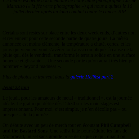
Ce report est dédié à la mémoire de notre amie photographe Carine
Mancuso (« la fée verte photographie ») qui nous a quittés le 16
juillet dernier après un long combat contre le cancer. RIP
Certains sont restés sur place entre les deux week ends, d’autres non
et reviennent pour cette seconde partie de quatre jours. La météo
annoncée est moins clémente, la température a chuté, certes, et les
jours qui viennent vont s’avérer tout aussi compliqués à cause de la
pluie qui, dès le vendredi, transforme le terrain solide en une surface
boueuse et glissante… Une seconde partie qu’on aurait très bien pu
nommer « beyond madness ».
Plus de photos se trouvent dans la
galerie Hellfest part 2
Jeudi 23 juin
Le jeudi, pour les amateurs de metal « traditionnel », est la journée
idéale. Le gratin qui défile dès 15h30 sur les main stages est
impressionnant. Pour moi, c’est simple, je n’en décolle pas – ou
presque – de la journée…
On débute avec un peu de merch tout en écoutant
Phil Campbell
and the Bastard Sons
. Une setlist faite pour séduire les fans de
Motörhead, un set sans grande prise de risque ce qui, quand on