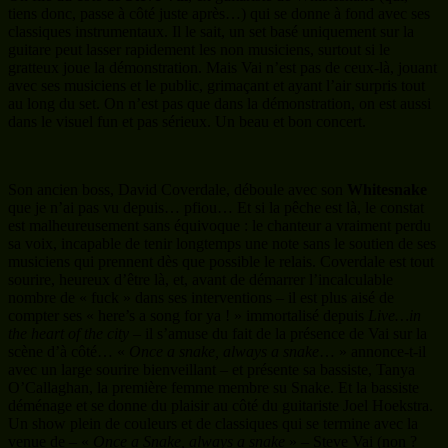
tiens donc, passe à côté juste après…) qui se donne à fond avec ses
classiques instrumentaux. Il le sait, un set basé uniquement sur la
guitare peut lasser rapidement les non musiciens, surtout si le
gratteux joue la démonstration. Mais Vai n’est pas de ceux-là, jouant
avec ses musiciens et le public, grimaçant et ayant l’air surpris tout
au long du set. On n’est pas que dans la démonstration, on est aussi
dans le visuel fun et pas sérieux. Un beau et bon concert.
Son ancien boss, David Coverdale, déboule avec son
Whitesnake
que je n’ai pas vu depuis… pfiou… Et si la pêche est là, le constat
est malheureusement sans équivoque : le chanteur a vraiment perdu
sa voix, incapable de tenir longtemps une note sans le soutien de ses
musiciens qui prennent dès que possible le relais. Coverdale est tout
sourire, heureux d’être là, et, avant de démarrer l’incalculable
nombre de « fuck » dans ses interventions – il est plus aisé de
compter ses « here’s a song for ya ! » immortalisé depuis
Live…in
the heart of the city
– il s’amuse du fait de la présence de Vai sur la
scène d’à côté… «
Once a snake, always a snake
… » annonce-t-il
avec un large sourire bienveillant – et présente sa bassiste, Tanya
O’Callaghan, la première femme membre su Snake. Et la bassiste
déménage et se donne du plaisir au côté du guitariste Joel Hoekstra.
Un show plein de couleurs et de classiques qui se termine avec la
venue de – «
Once a Snake, always a snake
» – Steve Vai (non ?