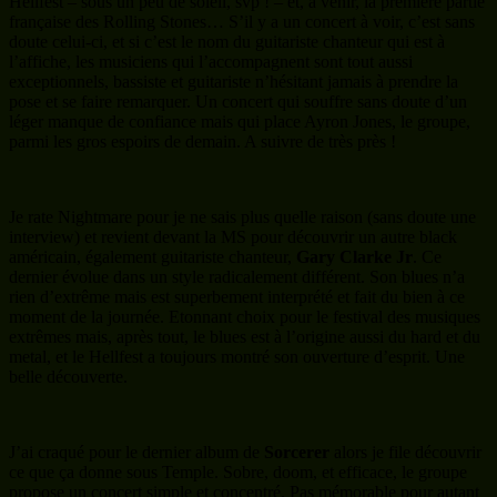
Hellfest – sous un peu de soleil, svp ! – et, à venir, la première partie
française des Rolling Stones… S’il y a un concert à voir, c’est sans
doute celui-ci, et si c’est le nom du guitariste chanteur qui est à
l’affiche, les musiciens qui l’accompagnent sont tout aussi
exceptionnels, bassiste et guitariste n’hésitant jamais à prendre la
pose et se faire remarquer. Un concert qui souffre sans doute d’un
léger manque de confiance mais qui place Ayron Jones, le groupe,
parmi les gros espoirs de demain. A suivre de très près !
Je rate Nightmare pour je ne sais plus quelle raison (sans doute une
interview) et revient devant la MS pour découvrir un autre black
américain, également guitariste chanteur,
Gary Clarke Jr
. Ce
dernier évolue dans un style radicalement différent. Son blues n’a
rien d’extrême mais est superbement interprété et fait du bien à ce
moment de la journée. Etonnant choix pour le festival des musiques
extrêmes mais, après tout, le blues est à l’origine aussi du hard et du
metal, et le Hellfest a toujours montré son ouverture d’esprit. Une
belle découverte.
J’ai craqué pour le dernier album de
Sorcerer
alors je file découvrir
ce que ça donne sous Temple. Sobre, doom, et efficace, le groupe
propose un concert simple et concentré. Pas mémorable pour autant