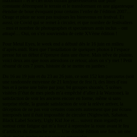
voici deux ans que nous attendons ce retour, alors on s’y met ! Petit
résumé de ces 7 jours, histoire de se mettre en jambes :
Du 16 au 19 juin et du 23 au 26 juin, ce sont 152 km parcourus (soit
une randonnée moyenne de 21 km/jour de fest !), des litres d’eau
bus et à peine une bière par jour, 94 groupes shootés, 5 scènes
visitées (l’état de mes pieds m’a empêché d’aller à la Warzone), la
satisfaction de voir les anciens encore en forme, même si sans
surprise réelle, la grande satisfaction de voir la relève arriver, la
déception de ne pas voir certains concerts autrement que par écrans
interposés tant il était impossible de circuler (Nightwish, Sabaton,
Black Label Society, Ugly Kid Joe et… suivez mon regard) et
surtout cette fatigue qui m’a forcé à reprendre la route avant le feu
d’artifices du dimanche soir… Une double édition une fois, un one
shot, qu’on espère ne pas voir se renouveler.
Arrivé le jeudi, donc, et une fois débarrassé de mes obligations de
préparation, j’aperçois une porte entrouverte et je file faire un petit
tour des lieux ; Pour une fois, profitons-en, avant l’ouverture
officielle… Visiter la terre sainte sans foule est suffisamment rare
pour pouvoir en profiter tranquillement, errer sans but précis.
Quelques changements sont notables, à commencer par la nouvelle
statue de Lemmy. L’ancienne, attaquée par les éléments, menaçant
de s’effondrer a été retirée, une nouvelle, superbe œuvre de Caroline
Brisset, a pris sa place. Celle-ci restera et fera partie du patrimoine