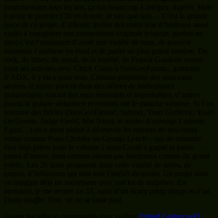
instrumentaux tous les ans, ça fait beaucoup à intégrer, digérer. Mais
à peine le premier CD en écoute, je sais que non… C’est la grande
force de ce projet, d’ailleurs: inviter des musiciens d’horizons aussi
variés à enregistrer une composition originale (chacun, parfois en
duo) c’est l’assurance d’avoir une variété de sons, de pouvoir
maintenir l’auditeur en éveil et de parler au plus grand nombre. Du
rock, du blues, du metal, de la variété, de Franck Gambale connu
pour ses activités avec Chick Corea à NeoGeoFanatic, guitariste
d’ADX, il y en a pour tous. Certains proposent des morceaux
aériens, d’autres partent dans des délires de maltraitance
guitaristique, sortant des sons étonnants et improbables, d’autres
jouent la guitare séductrice et certains ont le manche virtuose. Si l’on
retrouve des fidèles (NeoGeoFanatic, Saturax, Yvan Guillevic, Youri
De Groote, Judge Fredd, Mat Ninat, le maitre d’ouvrage Ludovic
Egraz…) on a aussi plaisir à découvrir les travaux de nouveaux
venus comme Popa Chubby ou George Lynch – qui de mémoire
était déjà prévu pour le volume 2 mais Covid a gagné la partie… –
parmi d’autres, dont certains talents pas forcément connus du grand
public. Les 20 titres proposent donc cette variété de styles, de
genres, d’influences qui font tout l’intérêt du projet. Un projet dont
on imagine déjà un successeur avec son lot de surprises. En
attendant, je me remets un
55
, suivi d’un
Scary pretty things
et d’un
Dusty shuffle
. Non, on ne se lasse pas!
Toutes les infos et commandes avec ce lien:
United Guitars vol3