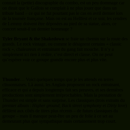
connait la (petite) discographie du combo, est un peu dommage car
on dirait que le Gallois se complait à ne plus jouer que dans un
tribute band – ce qui ne fut pourtant pas le cas en avril dernier lors
de la tournée française. Mais on est au Hellfest et ce soir, les cendres
de Lemmy doivent être déposées au pied de sa statue, alors, ce
concert serait-il un dernier hommage ?
Tyler Bryant & the Shakedown
se fraie un chemin sur la route des
grands. Le rock vintage, ou comme le désignent certains « classic
rock », chaleureux et entrainant du gang fait mouche. Il n’y a
simplement ici rien à redire, c’est direct et classe. On ne peut
qu’espérer voir ce groupe grandir encore plus et plus vite.
Thunder
… Voici quelques temps que je les attends en terres
clissonnaises. Là aussi, les Anglais proposent un rock entrainant,
efficace et qui a depuis longtemps fait ses preuves, et ses dernières
productions sont simplement irréprochables. Mais la prestation de
Thunder est simple et sans surprise. Les classiques (trois extraits du
premier album :
Higher ground, Back street symphony
et
Dirty love
)
défilent aux côtés de titres plus récents – de futurs classiques du
groupe – mais il manque peut-être un peu de folie à ce set au
demeurant plus que sympathique mais certainement trop court.