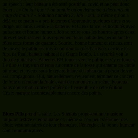
un speech : leur batteur a été testé positif au covid et ne peut donc
jouer… «
On fait quoi ? on annule ou on demande à des amis un
coup de main ?
» Solution numéro 2, Job – oui, le même qu’on a
déjà vu ce matin – a pris le temps d’apprendre quelques titres et se
dirige, acclamé, derrière la batterie. Et Crisix lance les hostilités avec
puissance et bonne humeur. Job se retire sous les hourras après deux
titres et les thrashers fous reprennent leurs habitudes, permutant les
rôles sous forme de quatuor. Sourire, bonne humeur et sérieux sont
de mises, le public est mis à contribution dès l’arrivée, derrière les
futs, de Paul, batteur habituel de Gama Bomb. La sécurité voit le
duo de guitaristes, Albert et BB foncer vers le public et s’y enfoncer.
Le duo se fraye un chemin au centre de la fosse qui entame un circle
pit rituel et joyeux sous le regard hilare de Julian qui a perdu de vue
ses compagnons. Qui, naturellement, reviennent terminer ce concert
de folie en fendant la foule avant de remonter sur scène, heureux.
Sans doute mon concert préféré de l’ensemble de cette édition.
Crisix marque incontestablement encore des points.
Blues Pills
prend la suite. Les Suédois proposent une musique
toujours festive et entrainante et, même si l’on peut s’étonner des
choix vestimentaires de leur chanteuse, l’énergie et la bonne humeur
sont communicatives.