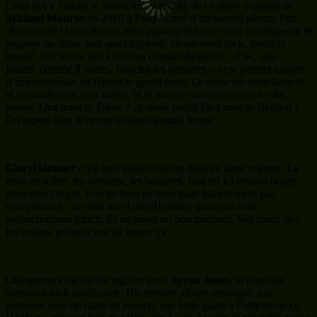
Ceux qui y étaient se souviennent encore de ce show explosif de
Michael Monroe
en 2019 à Paris. Armé d’un nouvel album, l’ex-
chanteur de Hanoi Rocks attire aujourd’hui une foule conséquente et
propose un show tout aussi explosif, simplement rock, direct et
enjoué. Il n’hésite pas à aller au contact du public – OK, sans
jamais, comme d’autres, franchir les barrières – et se permet encore
d’impressionner en faisant le grand écart. Le show est visuellement
et musicalement sans failles, et le bougre marque encore ici des
points.
Last train to Tokyo
? ce serait plutôt First train to Hellfest !
On espère bien le revoir en aussi grande forme.
GloryHammer
c’est tout aussi visuel et dans un autre registre. La
mise en scène, les costume, les bagarres, tout est ici second (voire
douzième) degré. Fun de bout en bout mais franchement pas
exceptionnel, on vient voir GloryHammer pour son coté
volontairement kitsch. Et on passe un bon moment. Nul doute que
les enfants présents ont dû adorer ça !
Changement radical de registre avec
Ayron Jones
, la nouvelle
sensation rock américaine. Un premier album remarqué, une
première série de dates en France, une belle place à l’affiche de ce