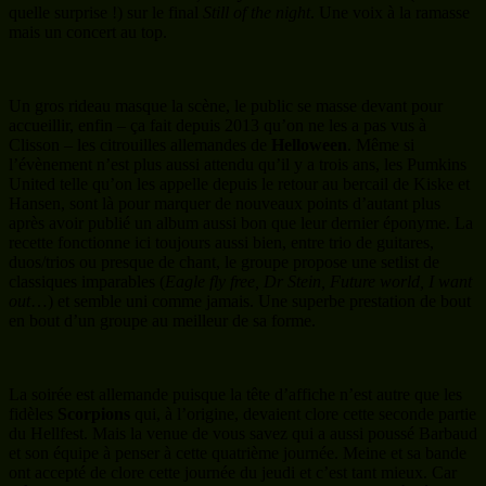
quelle surprise !) sur le final
Still of the night
. Une voix à la ramasse
mais un concert au top.
Un gros rideau masque la scène, le public se masse devant pour
accueillir, enfin – ça fait depuis 2013 qu’on ne les a pas vus à
Clisson – les citrouilles allemandes de
Helloween
. Même si
l’évènement n’est plus aussi attendu qu’il y a trois ans, les Pumkins
United telle qu’on les appelle depuis le retour au bercail de Kiske et
Hansen, sont là pour marquer de nouveaux points d’autant plus
après avoir publié un album aussi bon que leur dernier éponyme. La
recette fonctionne ici toujours aussi bien, entre trio de guitares,
duos/trios ou presque de chant, le groupe propose une setlist de
classiques imparables (
Eagle fly free, Dr Stein, Future world, I want
out
…) et semble uni comme jamais. Une superbe prestation de bout
en bout d’un groupe au meilleur de sa forme.
La soirée est allemande puisque la tête d’affiche n’est autre que les
fidèles
Scorpions
qui, à l’origine, devaient clore cette seconde partie
du Hellfest. Mais la venue de vous savez qui a aussi poussé Barbaud
et son équipe à penser à cette quatrième journée. Meine et sa bande
ont accepté de clore cette journée du jeudi et c’est tant mieux. Car