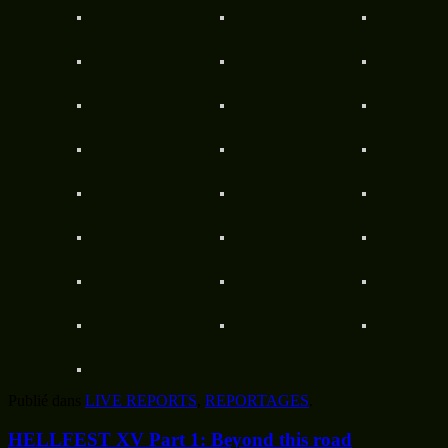
Publié dans
LIVE REPORTS
,
REPORTAGES
.
HELLFEST XV Part 1: Beyond this road
7 juillet 2022
par
metalmp
ème
On s’en souviendra de ce Hellfest 2022, le, enfin là, 15
du nom
– « on » étant ici utilisé dans ses formes aussi impersonnelle que
généraliste. Oui, on s’en souviendra : une édition dantesque,
énorme, gigantesque. On s’en souviendra à bien plus d’un titre : tout
d’abord, Hellfest prod a surpris tout le monde en annonçant que ce
HF XV se tiendrait sur 2 week ends. Une édition de 7 jours
réunissant plus de 350 groupes dont, l’un des rêves du public, la