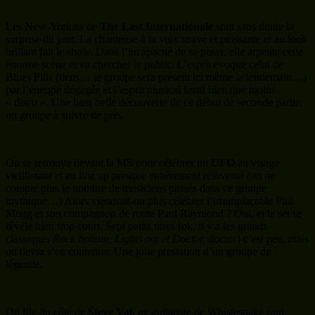
Les New-Yorkais de
The Last Internationale
sont sans doute la
surprise du jour. La chanteuse à la voix suave et puissante et au look
brillant fait le show. Dans l’incapacité de se poser, elle arpente cette
énorme scène et va chercher le public. L’esprit évoque celui de
Blues Pills (tiens… le groupe sera présent ici même le lendemain…)
par l’énergie dégagée et l’esprit musical festif bien que moins
« disco ». Une bien belle découverte de ce début de seconde partie,
un groupe à suivre de près.
On se retrouve devant la MS pour célébrer un
UFO
au visage
vieillissant et au line up presque entièrement réinventé (on ne
compte plus le nombre de musiciens passés dans ce groupe
mythique…) Alors viendrait-on plus célébrer l’irremplaçable Phil
Mogg et son compagnon de route Paul Raymond ? Oui, et le set se
révèle bien trop court. Sept petits titres (ok, il y a les grands
classiques
Rock bottom, Lights out et Doctor, doctor
) c’est peu, mais
on devra s’en contenter. Une jolie prestation d’un groupe de
légende.
On file du côté de
Steve Vai
, ex guitariste de Whistesnake (qui,