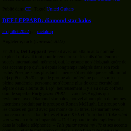
Publié dans
CD
.
Tagué
United Guitars
.
DEF LEPPARD: diamond star halos
25 juillet 2022
par
metalmp
Angleterre, rock (
Univesal, 2022
)
En 2015,
Def Leppard
revenait avec un album auto nommé
explosif qui avait tout pour le remettre sur les rails d’un énorme
succès international, même si, oui, le groupe ne s’éloignait guère de
ces accents pop qu’il a depuis longtemps intégrés dans son rock
léché. Presque 7 ans plus tard – même s’il semble que cet album fut
déjà prêt en 2020 et que le groupe aie préféré ne pas le sortir en
pleine pandémie, personne ne s’étonne plus de cette éternité qui
sépare deux albums du Lep’, heureusement il y a eu deux coffrets
dont le superbe
Early years 79-81
! – voici les Anglais qui
reviennent avec Diamond star halos, nouvel album plein de bonnes
intentions produit par le groupe et Ronan McHugh. Le groupe voit
les choses en grand avec pas moins de 15 titres. Démarrant avec 3
morceaux rock – dont le très efficace
Kick
et l’introductif
Take what
you want
au refrain imparable – Def Leppard tombe rapidement
dans la ballade téléphonée –
This guitar saved my life
et ses accents
country – et et le mid tempo ou dans la pop bien faite mais sans