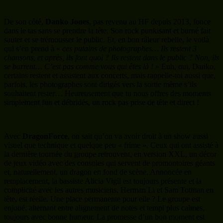
De son côté,
Danko Jones
, pas revenu au HF depuis 2013, fonce
dans le tas sans se prendre la tête. Son rock punkisant et burné fait
sauter et se trémousser le public. Et, en bon râleur rebelle, le voilà
qui s’en prend à «
ces putains de photographes… Ils restent 3
chansons, et après, ils font quoi ? Ils restent dans le public ? Non, ils
se barrent… C’est pas comme vous qui êtes là !
» Euh, oui, Danko,
certains restent et assistent aux concerts, mais rappelle-toi aussi que,
parfois, les photographes sont dirigés vers la sortie même s’ils
souhaitent rester… Heureusement que tu nous offres des moments
simplement fun et débridés, un rock pas prise de tête et direct !
Avec
DragonForce
, on sait qu’on va avoir droit à un show aussi
visuel que technique et quelque peu « frime ». Ceux qui ont assisté à
la dernière tournée du groupe retrouvent, en version XXL, un décor
de jeux vidéo avec des consoles qui servent de promontoires géants
et, naturellement, un dragon en fond de scène. Annoncée en
remplacement, la bassiste Alicia Vigil est toujours présente et la
complicité avec les autres musiciens, Herman Li et Sam Totman en
tête, est réelle. Une place permanente pour elle ? Le groupe est
enjoué, alternant entre alignement de notes et tempi plus calmes,
toujours avec bonne humeur. La promesse d’un bon moment est