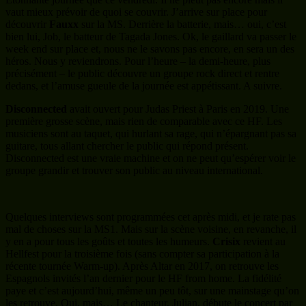
vaut mieux prévoir de quoi se couvrir. J’arrive sur place pour
découvrir
Fauxx
sur la MS. Derrière la batterie, mais… oui, c’est
bien lui, Job, le batteur de Tagada Jones. Ok, le gaillard va passer le
week end sur place et, nous ne le savons pas encore, en sera un des
héros. Nous y reviendrons. Pour l’heure – la demi-heure, plus
précisément – le public découvre un groupe rock direct et rentre
dedans, et l’amuse gueule de la journée est appétissant. A suivre.
Disconnected
avait ouvert pour Judas Priest à Paris en 2019. Une
première grosse scène, mais rien de comparable avec ce HF. Les
musiciens sont au taquet, qui hurlant sa rage, qui n’épargnant pas sa
guitare, tous allant chercher le public qui répond présent.
Disconnected est une vraie machine et on ne peut qu’espérer voir le
groupe grandir et trouver son public au niveau international.
Quelques interviews sont programmées cet après midi, et je rate pas
mal de choses sur la MS1. Mais sur la scène voisine, en revanche, il
y en a pour tous les goûts et toutes les humeurs.
Crisix
revient au
Hellfest pour la troisième fois (sans compter sa participation à la
récente tournée Warm-up). Après Altar en 2017, on retrouve les
Espagnols invités l’an dernier pour le HF from home. La fidélité
paye et c’est aujourd’hui, même un peu tôt, sur une mainstage qu’on
les retrouve. Oui, mais… Le chanteur, Julian, débute le concert par