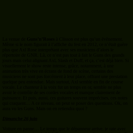
jours mais celui alignant Axl, Slash et Duff, et ça, c’est déjà bien. Si
visuellement le show reste intense, grâce, notamment, à une
animation très vive en écrans de fond de scène, certains des
musiciens ne sont pas forcément à leur place, offrant une prestation
quelque peu entendue. Mais surtout, Axl semble en fin de course
vocale. Le chanteur à la voix fut un temps en or, semble ne plus
avoir le contrôle de ses cordes vocales et manque clairement de
puissance. Et puis, aussi, ces guitares souvent imprécises, ces notes
qui craquent… A ce niveau, on peut se poser des questions. Ok, on
aura vu les Guns. Mais on en retiendra quoi ?
Dimanche 26 juin
Voiture en panne… Le temps que le dépanneur arrive, je rate avec
regrets la prestation de MolyBaron, pourtant un de mes objectifs. Et
visiblement, j’ai vraiment raté quelque chose, d’autant plus que le
temps semble vouloir se faire un peu plus clément…
Novelists
. Certains parlent de génie dans leur musique, perso, je n’ai
pas compris grand-chose. Et puis arriver sur scène en tenue aussi
banale, pardon, mais le visuel joue beaucoup aussi pour un groupe.
Aujourd’hui, plus d’une formation arrivera ainsi, sans marqueur
visuel. Sans doute devrais-je prendre le temps de me pencher plus
sur la musique de Novelists car là, je ne suis simplement pas
interpelé.