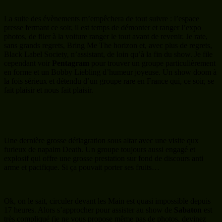
Une dernière grosse déflagration sous altar avec une visite qux
furieux de napalm Death. Un groupe toujours aussi engagé et
explosif qui offre une grosse prestation sur fond de discours anti
arme et pacifique. Si ça pouvait porter ses fruits…
Ok, on le sait, circuler devant les Main est quasi impossible depuis
17 heures. Alors s’approcher pour assister au show de
Sabaton
est
très compliqué (je ne vous propose même pas de photos, devinez
pourquoi…) c’est donc de loin que j’assiste à ce concert d’un des
groupes les plus fédérateurs de notre époque qui, lui aussi, sait se
renouveler à chaque tournée. Joackim Broden rappelle le lien unique
qui existe entre Sabaton et le Hellfest, rappelant que Sabaton sera
toujours présent si l’orga l’invite. «
C’est sans doute le meilleur
festival du monde, et on sera toujours là pour le Hellfest
» annonce-
t-il. Ce n’est pas démago, c’est simplement vrai et pas uniquement
parce que 2019. Le groupe donne un concert sans surprise mais
toujours aussi efficace, alignant une bonne heure durant une
collection de titres fédérateurs (
Sweedish pagans, Carolus Rex,