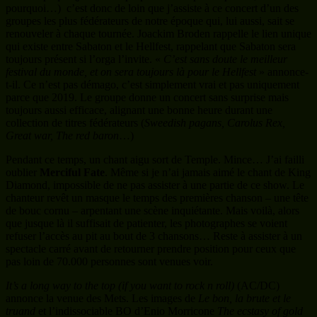
Great war, The red baron
…)
Pendant ce temps, un chant aigu sort de Temple. Mince… J’ai failli
oublier
Merciful Fate
. Même si je n’ai jamais aimé le chant de King
Diamond, impossible de ne pas assister à une partie de ce show. Le
chanteur revêt un masque le temps des premières chanson – une tête
de bouc cornu – arpentant une scène inquiétante. Mais voilà, alors
que jusque là il suffisait de patienter, les photographes se voient
refuser l’accès au pit au bout de 3 chansons… Reste à assister à un
spectacle carré avant de retourner prendre position pour ceux que
pas loin de 70.000 personnes sont venues voir.
It’s a long way to the top (if you want to rock n roll)
(AC/DC)
annonce la venue des Mets. Les images de
Le bon, la brute et le
truand
et l’indissociable BO d’Enio Morricone
The ecstasy of gold
voient le public s’impatienter et exploser dès les premières notes
d’un
Whiplash
qui met les choses au clair. Ce soir, pour la première
venue au Hellfest de
Metallica,
c’est un défilé de classiques auquel
le public à droit. Cre
eping death
, superbe,
Enter sandman
et la
première intervention de James Hetfield – «
maintenant que ça c’est
fait, on va vous jouer quoi ?
». Simple, Les Mets visitent leurs
principaux albums et prennent même quelques risques en explorant
le mal aimé – et sous estimé aussi – St Anger avec
Dirty windows
.
Les artifices sont moins nombreux que ce à quoi on pouvait
s’attendre (explosions et flammes pour annoncer
Harvester of