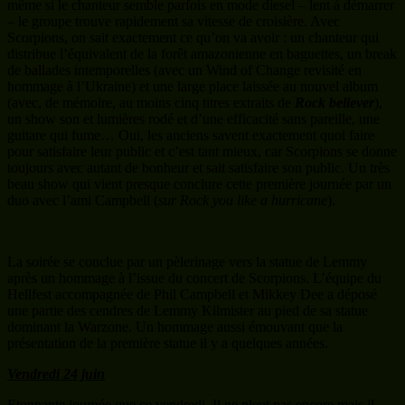
même si le chanteur semble parfois en mode diesel – lent à démarrer
– le groupe trouve rapidement sa vitesse de croisière. Avec
Scorpions, on sait exactement ce qu’on va avoir : un chanteur qui
distribue l’équivalent de la forêt amazonienne en baguettes, un break
de ballades intemporelles (avec un Wind of Change revisité en
hommage à l’Ukraine) et une large place laissée au nouvel album
(avec, de mémoire, au moins cinq titres extraits de
Rock believer
),
un show son et lumières rodé et d’une efficacité sans pareille, une
guitare qui fume… Oui, les anciens savent exactement quoi faire
pour satisfaire leur public et c’est tant mieux, car Scorpions se donne
toujours avec autant de bonheur et sait satisfaire son public. Un très
beau show qui vient presque conclure cette première journée par un
duo avec l’ami Campbell (
sur Rock you like a hurricane
).
La soirée se conclue par un pèlerinage vers la statue de Lemmy
après un hommage à l’issue du concert de Scorpions. L’équipe du
Hellfest accompagnée de Phil Campbell et Mikkey Dee a déposé
une partie des cendres de Lemmy Kilmister au pied de sa statue
dominant la Warzone. Un hommage aussi émouvant que la
présentation de la première statue il y a quelques années.
Vendredi 24 juin
Etonnante journée que ce vendredi. Il ne pleut pas encore mais il