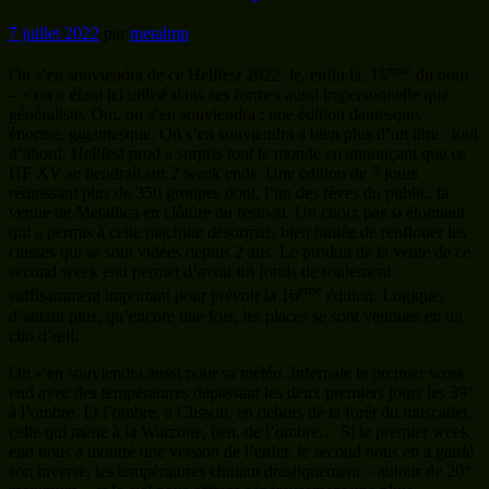
venue de Metallica en clôture du festival. Un choix pas si étonnant
qui a permis à cette machine désormais bien huilée de renflouer les
caisses qui se sont vidées depuis 2 ans. Le produit de la vente de ce
second week end permet d’avoir un fonds de roulement
ème
suffisamment important pour prévoir la 16
édition. Logique,
d’autant plus, qu’encore une fois, les places se sont vendues en un
clin d’œil.
On s’en souviendra aussi pour sa météo. Infernale le premier week
end avec des températures dépassant les deux premiers jours les 39°
à l’ombre. Et l’ombre, à Clisson, en dehors de la forêt du muscadet,
celle qui mène à la Warzone, ben, de l’ombre… Si le premier week
end nous a montré une version de l’enfer, le second nous en a gardé
son inverse, les températures chutant drastiquement – autour de 20°
maximum – et le ciel nous offrant généreusement une pluie
constante détrempant le terrain et le transformant en une gigantesque
étendue de boue évoquant pour certains l’enfer de l’édition 2007…
Orage et pluie ne sont pas toujours les bienvenus en festival. Et
aussi, ce Covid qui se remet à circuler, et que nombre de festivaliers
– moi et nombre de photographes et spectateurs amis inclus – ont
attrapé… Oui, on s’en souviendra de cette XVème édition !
Pour Metal Eyes, le week end a débuté dès le 16 juin en milieu
d’après-midi. Rien que l’installation de quelques photos à l’espace
presse fut un début d’épreuve dans une étuve. Mais trêve de plainte,