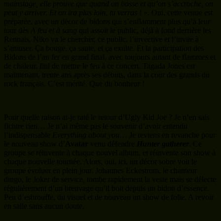
Pour quelle raison ai-je raté le retour d’Ugly Kid Joe ? Je n’en sais
fichtre rien… Je n’ai même pas le souvenir d’avoir entendu
l’indispensable
Everything about you
… Je reviens en revanche pour
le nouveau show d’
Avatar
venu défendre
Hunter gatherer
. Ce
groupe se réinvente à chaque nouvel album, et réinvente son show à
chaque nouvelle tournée. Alors, oui, ici, un décor sobre voit le
groupe évoluer en plein jour. Johannes Eckestrom, le chanteur
dingo, le Joker de service, tombe rapidement la veste mais se délecte
régulièrement d’un breuvage qu’il boit depuis un bidon d’essence.
Peu d’esbrouffe, du visuel et de nouveau un show de folie. A revoir
en salle sans aucun doute.
La suite des évènements m’empêchera de tout suivre : l’espace
presse fermant ce soir, il est temps de démonter et ranger l’expo
photos, de filer à la voiture ranger le tout avant de revenir. Je rate,
sans grands regrets, Bring Me The horizon et, avec plus de regrets,
Black Label Society, n’assistant, de loin qu’à la fin du show. Je file
cependant voir
Pentagram
pour trouver un groupe particulièrement
en forme et un Bobby Liebling d’humeur joyeuse. Un show doom à
la fois sérieux et détendu d’un groupe rare en France qui, ce soir, se
fait plaisir et nous fait plaisir.