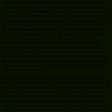
sorrow
) et les écrans cubiques servent d’animation sympathique.
Mais… trop éloigné de la scène pour vraiment profiter de ce show
autrement que par écrans interposés, et rincé, je n’assiste pas à la fin
du concert. Ni au feu d’artifices qui attire nombre de clissonnais qui
prennent place autour du site, derrière les mains et sur les ponts. On
aura vu, de loin, Metallica
Cette édition monumentale aura tenue toutes ses promesses : de la
folie, de la démesure, oui, mais… Deux week end à ce rythme, c’est
trop. Usant, éreintant même au point que le plaisir s’estompe avec le
temps tant la fatigue prend sa place. Certes, la météo, suffocante le
premier week end, pluvieuse et presque froide le suivant, n’a pas
arrangé les choses, ni même ce Covid qui a trouvé un terrain de jeu
sans pareil, mais au final, que retiens-je ? un superbe premier week-
end, un jeudi dantesque pour les amoureux de metal « classique », et
une suite et fin de second week end assez brouillons. On parle de
plus de 60.000 personnes pour le concert de Guns, pas loin de
70.000 pour Metallica ? C’est simple, l’accès aux main stages était
bloqué… Impossible d’avancer, de circuler, de tenter de faire
quelques photos tant la foule était compacte. Et même si avec des
setlists sublimes, voir ces grosses têtes d’affiche sur des écrans,
ben… bof en fait. Il y a quelques années le Hellfest avait annoncé
avoir atteint sa capacité maximale, il l’a largement dépassée ces deux
derniers jours et ça retire beaucoup de plaisir. Mais des points
positifs, il y en a, plein aussi : un Crisix impérial, des valeurs sûres