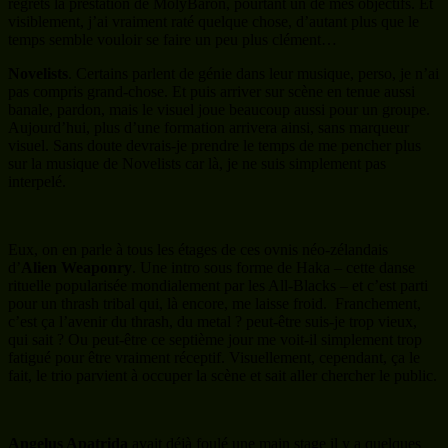
Eux, on en parle à tous les étages de ces ovnis néo-zélandais
d’
Alien Weaponry
. Une intro sous forme de Haka – cette danse
rituelle popularisée mondialement par les All-Blacks – et c’est parti
pour un thrash tribal qui, là encore, me laisse froid. Franchement,
c’est ça l’avenir du thrash, du metal ? peut-être suis-je trop vieux,
qui sait ? Ou peut-être ce septième jour me voit-il simplement trop
fatigué pour être vraiment réceptif. Visuellement, cependant, ça le
fait, le trio parvient à occuper la scène et sait aller chercher le public.
Angelus Apatrida
avait déjà foulé une main stage il y a quelques
années, en 2014, et c’est un plaisir de retrouver les thrashers
espagnols qui doivent ressentir une certaine satisfaction à jouer sur la
scène que fouleront ce soir les Mets. Pas de chi-chNi, ici, Angelus
Apatrida envoie la sauce et va chercher le public pour le prendre à la
gorge et ne plus le lâcher. Un concert puissant de bout en bout.
Headcharger
fait partie de ces groupes mystérieux… Absent
musicalement pendant quelques années, les voici qui réapparaissent