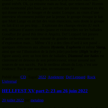
grand intérêt. Ok, ça entraine mais au final, que retient-on? Hormis
celui mentionné plus haut, pas un refrain qui rentre vraiment en tête,
qui donne envie de bouger et de sauter. Lorsque, au cours d’une
interview récemment publier par la presse, le groupe évoque le fait
que Mutt Lange en ait fait des vrais musiciens, sans doute le groupe
en fait-il ici un peu trop… Explorant des champs electro (
U rock
mi
), utilisant d’autres cordes (piano et violoncelles sur les ballades
Goodbye for good this time
et
Angels
), Def Leppard fait preuve
d’audace avec une vraie volonté de grandes orchestrations et
d’exploration mais… Même s’il y a des clins d’oeil à son passé –
quelques références aux albums
Hysteria
,
Euphoria
et même
Slang,
ainsi que sur l’illustration de la (très jolie) pochette (
High ‘n dry
y
figure aussi), avec un bon tiers de ballades,
Diamond star halos
est
clairement en dessous de son prédécesseur, retour assumé aux
sources de son succès. Pas le meilleur album du Lep, c’est une
évidence. Pas le pire non plus, reconnaissons le.
Publié dans
CD
.
Tagué
2022
,
Angleterre
,
Def Leppard
,
Rock
,
Universal
.
HELLFEST XV part 2: 23 au 26 juin 2022
20 juillet 2022
par
metalmp