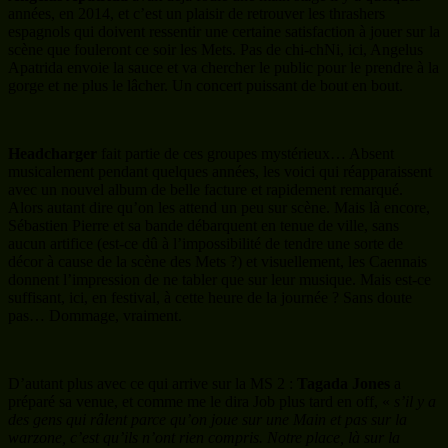
avec un nouvel album de belle facture et rapidement remarqué.
Alors autant dire qu’on les attend un peu sur scène. Mais là encore,
Sébastien Pierre et sa bande débarquent en tenue de ville, sans
aucun artifice (est-ce dû à l’impossibilité de tendre une sorte de
décor à cause de la scène des Mets ?) et visuellement, les Caennais
donnent l’impression de ne tabler que sur leur musique. Mais est-ce
suffisant, ici, en festival, à cette heure de la journée ? Sans doute
pas… Dommage, vraiment.
D’autant plus avec ce qui arrive sur la MS 2 :
Tagada Jones
a
préparé sa venue, et comme me le dira Job plus tard en off, «
s’il y a
des gens qui râlent parce qu’on joue sur une Main et pas sur la
warzone, c’est qu’ils n’ont rien compris. Notre place, là sur la
mainstage, elle prouve que quand on bosse et qu’on s’accroche, on
peut y arriver. Et on ira plus loin, tu verras !
». Oui, cette venue est
préparée, avec un décor de bidons qui s’enflamment plus qu’à leur
tour dès
A feu et à sang
qui assoit le public, déjà à fond derrière les
Rennais. Niko va le chercher, ce public, l’invective et l’invite à
s’amuser. Ça bouge, ça saute, et ça exulte. Et la participation des
Bidons de l’an fer en grand final, avec toujours autant de flammes et
de chaleur, fini de mettre le feu à ce concert. Tagada Jones est
maintenant, trente ans après ses débuts, dans la cour des grands du
rock français. C’est mérité. Que du bonheur !