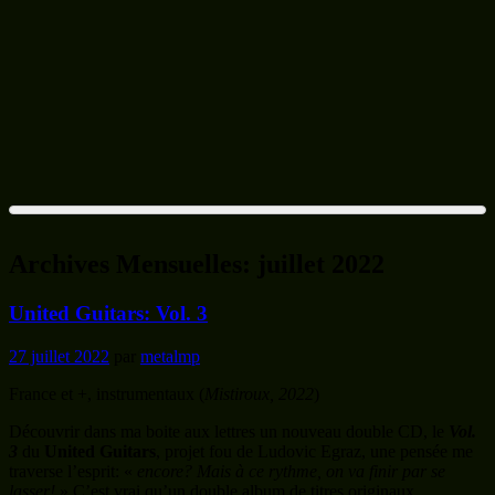
Archives Mensuelles:
juillet 2022
United Guitars: Vol. 3
27 juillet 2022
par
metalmp
France et +, instrumentaux (
Mistiroux, 2022
)
Découvrir dans ma boite aux lettres un nouveau double CD, le
Vol.
3
du
United Guitars
, projet fou de Ludovic Egraz, une pensée me
traverse l’esprit: «
encore? Mais à ce rythme, on va finir par se
lasser!
» C’est vrai qu’un double album de titres originaux