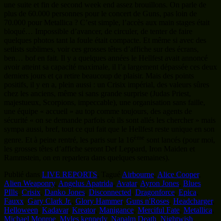
chez les anciens, même si sans grande surprise (Judas Priest,
majestueux, Scorpions, impeccable), une organisation sans faille,
une équipe « accueil » au top comme toujours, des agents de
sécurité « on se demande parfois où ils sont allés les chercher » mais
sympa aussi, bref, tout ce qui fait que le Hellfest reste unique en son
ème
genre. Et à peine rentré, les paris sur la 16
sont lancés (pour moi,
les grosses têtes d’affiche seront Def Leppard, Iron Maiden et
Rammstein, on en reparlera dans quelques semaines).
Publié dans
LIVE REPORTS
.
Tagué
Airbourne
,
Alice Cooper
,
Alien Weaponry
,
Angelus Apatrida
,
Avatar
,
Ayron Jones
,
Blues
PIlls
,
Crisix
,
Danko Jones
,
Disconnected
,
Dragonforce
,
Epica
,
Fauxx
,
Gary Clark Jr.
,
Glory Hammer
,
Guns n'Roses
,
Headcharger
,
Helloween
,
Kadavar
,
Kreator
,
Manigance
,
Merciful Fate
,
Metallica
,
Michael Monroe
,
Myles kennedy
,
Napalm Death
,
Nightwish
,
Novelists
,
Pentagram
,
Sabaton
,
Scorpions
,
Sorcerer
,
Steve Vai
,
Tagada Jones
,
The last internationale
,
Thunder
,
Tyler Bryant and
The Shakedown
,
UFO
,
Whitesnake
.
Galerie Hellfest 2022 part 2
18 juillet 2022
par
metalmp