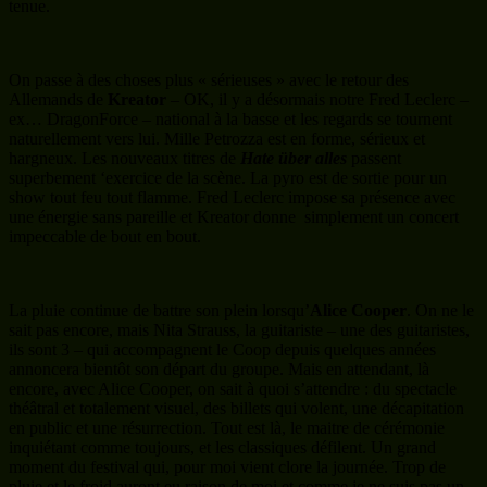
tenue.
On passe à des choses plus « sérieuses » avec le retour des
Allemands de
Kreator
– OK, il y a désormais notre Fred Leclerc –
ex… DragonForce – national à la basse et les regards se tournent
naturellement vers lui. Mille Petrozza est en forme, sérieux et
hargneux. Les nouveaux titres de
Hate über alles
passent
superbement ‘exercice de la scène. La pyro est de sortie pour un
show tout feu tout flamme. Fred Leclerc impose sa présence avec
une énergie sans pareille et Kreator donne simplement un concert
impeccable de bout en bout.
La pluie continue de battre son plein lorsqu’
Alice Cooper
. On ne le
sait pas encore, mais Nita Strauss, la guitariste – une des guitaristes,
ils sont 3 – qui accompagnent le Coop depuis quelques années
annoncera bientôt son départ du groupe. Mais en attendant, là
encore, avec Alice Cooper, on sait à quoi s’attendre : du spectacle
théâtral et totalement visuel, des billets qui volent, une décapitation
en public et une résurrection. Tout est là, le maitre de cérémonie
inquiétant comme toujours, et les classiques défilent. Un grand
moment du festival qui, pour moi vient clore la journée. Trop de
pluie et le froid auront eu raison de moi et comme je ne suis pas un