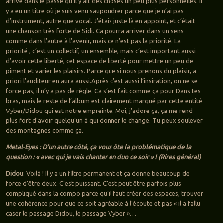
arrivé dans le passé qu’il y ait des choses un peu plus personnelles. Il
y a eu un titre où je suis venu saupoudrer parce que je n’ai pas
d’instrument, autre que vocal. J’étais juste là en appoint, et c’était
une chanson très forte de Sidi. Ca pourra arriver dans un sens
comme dans l’autre à l’avenir, mais ce n’est pas la priorité. La
priorité , c’est un collectif, un ensemble, mais c’est important aussi
d’avoir cette liberté, cet espace de liberté pour mettre un peu de
piment et varier les plaisirs. Parce que si nous prenons du plaisir, a
priori l’auditeur en aura aussi.Après c’est aussi l’insiration, on ne se
force pas, il n’y a pas de règle. Ca s’est fait comme ça pour Dans tes
bras, mais le reste de l’album est clairement marqué par cette entité
Vyber/Didou qui est notre empreinte. Moi, j’adore ça, ça me rend
plus fort d’avoir quelqu’un à qui donner le change. Tu peux soulever
des montagnes comme ça.
Metal-Eyes : D’un autre côté, ça vous ôte la problématique de la
question : « avec qui je vais chanter en duo ce soir » ! (Rires général)
Didou
: Voilà ! Il y a un filtre permanent et ça donne beaucoup de
force d’être deux. C’est puissant. C’est peut être parfois plus
compliqué dans la compo parce qu’il faut créer des espaces, trouver
une cohérence pour que ce soit agréable à l’écoute et pas « il a fallu
caser le passage Didou, le passage Vyber »…