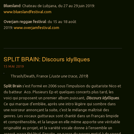
Bluesland
: Chateau de Lubjana, du 27 au 29 juin 2019:
www.blueslandfestival.com
Overjam reggae festival
: du 15 au 18 août
2019:
www.overjamfestival.com
SPLIT BRAIN: Discours idylliques
15 MAI 2019
Thrash/Death, France (
Juste une trace, 2019
)
Split Brain
s’est formé en 2006 sous l’impulsion du guitariste Nico et
du batteur Aco. Plusieurs Ep et quelques concerts plus tard, les
voici qui proposent un premier album puissant,
Discours idylliques
.
Ce qui marque d’emblée, après une intro légère qui sombre dans
une noirceur annonçant la suite, c’est le mélange maîtrisé des
genres. Les vocaux gutturaux sont chanté dans un français limpide
et compréhensible, et la langue en elle même apporte une véritable
originalité au projet, et la variété vocale donne à l’ensemble un
aspect assez théâtral. Ensuite, on passe du power metal à du speed,