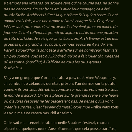
a Demons and Wizards, un groupe rare qui ne tourne pas, ne donne
pas de concerts. On est bons amis avec leur manager, ça a été
plutôt facile.
Architects? C’est la quatrième fois qu’on tente. Ils ont
annulé trois fois, avec une bonne raison à chaque fois. Ce qui est
intéressant, pour eux, c’est qu’avant ils devaient jouer en milieu de
journée. Ils ont tellement grandi qu’aujourd’hui ils ont une position
de tête d’affiche. Je sais que ça va être bon. Arch Enemy est un des
groupes qui a grandi avec nous, que nous avons eu il y a dix ans.
Pareil, aujourd’hui ils sont tête d’affiche sur de nombreux festivals
Un peu comme Volbeat ou Skindred, qu’on a fait jouer tôt. Regarde
où ils sont aujourd’hui, à l’affiche de tous les plus grands
festivals. ».
S’il y a un groupe que Goran ne ratera pas, c’est Alien Weaponery,
un combo neo zélandais qui était présent l’an dernier sur la petite
scène. «
Ils ont tout détruit, et compte sur moi, ils vont mettre tout
le monde d’accord. On les a placés sur la grande scène à une heure
où d’autres festivals ne les placeraient pas. Je pense qu’ils vont
créer la surprise. C’est l’avenir du metal, crois moi!
» Nika veux tous
les voir, mais ne ratera pas Phil Anselmo.
On le sait maintenant, le site accueille 3 autres festival, chacun
séparé de quelques jours. Aussi étonnant que cela puisse paraître,