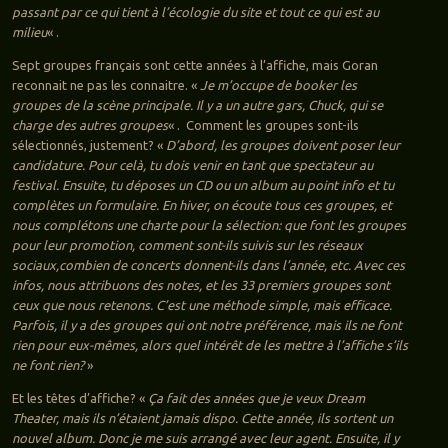
passant par ce qui tient à l’écologie du site et tout ce qui est au
milieu
« .
Sept groupes français sont cette années à l’affiche, mais Goran
reconnait ne pas les connaitre. «
Je m’occupe de booker les
groupes de la scène principale. Il y a un autre gars, Chuck, qui se
charge des autres groupes
« . Comment les groupes sont-ils
sélectionnés, justement? «
D’abord, les groupes doivent poser leur
candidature. Pour celà, tu dois venir en tant que spectateur au
festival. Ensuite, tu déposes un CD ou un album au point info et tu
complètes un formulaire. En hiver, on écoute tous ces groupes, et
nous complétons une charte pour la sélection: que font les groupes
pour leur promotion, comment sont-ils suivis sur les réseaux
sociaux,combien de concerts donnent-ils dans l’année, etc. Avec ces
infos, nous attribuons des notes, et les 33 premiers groupes sont
ceux que nous retenons. C’est une méthode simple, mais efficace.
Parfois, il y a des groupes qui ont notre préférence, mais ils ne font
rien pour eux-mêmes, alors quel intérêt de les mettre à l’affiche s’ils
ne font rien?
»
Et les têtes d’affiche? «
Ça fait des années que je veux Dream
Theater, mais ils n’étaient jamais dispo. Cette année, ils sortent un
nouvel album. Donc je me suis arrangé avec leur agent. Ensuite, il y