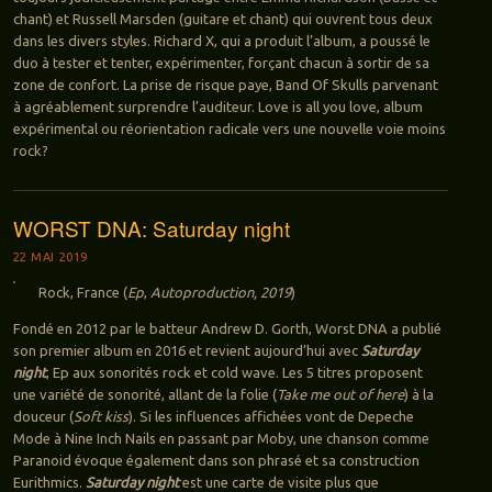
chant) et Russell Marsden (guitare et chant) qui ouvrent tous deux
dans les divers styles. Richard X, qui a produit l’album, a poussé le
duo à tester et tenter, expérimenter, forçant chacun à sortir de sa
zone de confort. La prise de risque paye, Band Of Skulls parvenant
à agréablement surprendre l’auditeur. Love is all you love, album
expérimental ou réorientation radicale vers une nouvelle voie moins
rock?
WORST DNA: Saturday night
22 MAI 2019
Rock, France (
Ep
,
Autoproduction, 2019
)
Fondé en 2012 par le batteur Andrew D. Gorth, Worst DNA a publié
son premier album en 2016 et revient aujourd’hui avec
Saturday
night
, Ep aux sonorités rock et cold wave. Les 5 titres proposent
une variété de sonorité, allant de la folie (
Take me out of here
) à la
douceur (
Soft kiss
). Si les influences affichées vont de Depeche
Mode à Nine Inch Nails en passant par Moby, une chanson comme
Paranoid évoque également dans son phrasé et sa construction
Eurithmics.
Saturday night
est une carte de visite plus que