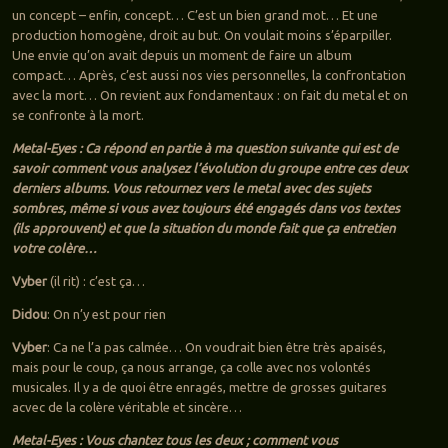
un concept – enfin, concept… C’est un bien grand mot… Et une
production homogène, droit au but. On voulait moins s’éparpiller.
Une envie qu’on avait depuis un moment de faire un album
compact… Après, c’est aussi nos vies personnelles, la confrontation
avec la mort… On revient aux fondamentaux : on fait du metal et on
se confronte à la mort.
Metal-Eyes : Ca répond en partie à ma question suivante qui est de
savoir comment vous analysez l’évolution du groupe entre ces deux
derniers albums. Vous retournez vers le metal avec des sujets
sombres, même si vous avez toujours été engagés dans vos textes
(ils approuvent) et que la situation du monde fait que ça entretien
votre colère…
Vyber
(il rit) : c’est ça…
Didou
: On n’y est pour rien
Vyber
: Ca ne l’a pas calmée… On voudrait bien être très apaisés,
mais pour le coup, ça nous arrange, ça colle avec nos volontés
musicales. Il y a de quoi être enragés, mettre de grosses guitares
acvec de la colère véritable et sincère…
Metal-Eyes : Vous chantez tous les deux ; comment vous