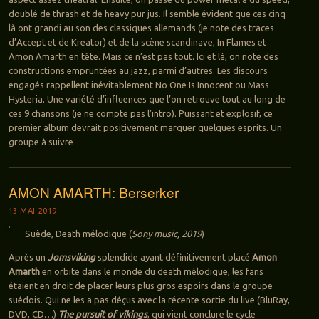
doublé de thrash et de heavy pur jus. Il semble évident que ces cinq
là ont grandi au son des classiques allemands (je note des traces
d’Accept et de Kreator) et de la scène scandinave, In Flames et
Amon Amarth en tête. Mais ce n’est pas tout. Ici et là, on note des
constructions empruntées au jazz, parmi d’autres. Les discours
engagés rappellent inévitablement No One Is Innocent ou Mass
Hysteria. Une variété d’influences que l’on retrouve tout au long de
ces 9 chansons (je ne compte pas l’intro). Puissant et explosif, ce
premier album devrait positivement marquer quelques esprits. Un
groupe à suivre
AMON AMARTH: Berserker
13 MAI 2019
Suède, Death mélodique (
Sony music, 2019
)
Après un
Jomsviking
splendide ayant définitivement placé
Amon
Amarth
en orbite dans le monde du death mélodique, les fans
étaient en droit de placer leurs plus gros espoirs dans le groupe
suédois. Qui ne les a pas déçus avec la récente sortie du live (BluRay,
DVD, CD…)
The pursuit of vikings
, qui vient conclure le cycle