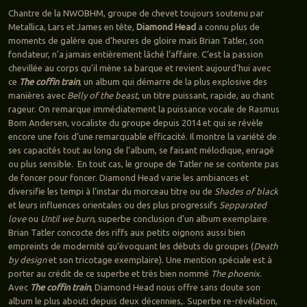
Chantre de la NWOBHM, groupe de chevet toujours soutenu par
Metallica, Lars et James en tête,
Diamond Head
a connu plus de
moments de galère que d’heures de gloire mais Brian Tatler, son
fondateur, n’a jamais entièrement lâché l’affaire. C’est la passion
chevillée au corps qu’il mène sa barque et revient aujourd’hui avec
ce
The coffin train
, un album qui démarre de la plus explosive des
manières avec
Belly of the beast
, un titre puissant, rapide, au chant
rageur. On remarque immédiatement la puissance vocale de Rasmus
Bom Andersen, vocaliste du groupe depuis 2014 et qui se révèle
encore une fois d’une remarquable efficacité. Il montre la variété de
ses capacités tout au long de l’album, se faisant mélodique, enragé
ou plus sensible. En tout cas, le groupe de Tatler ne se contente pas
de foncer pour foncer. Diamond Head varie les ambiances et
diversifie les tempi à l’instar du morceau titre ou de
Shades of black
et leurs influences orientales ou des plus progressifs
Sepparated
love
ou
Until we burn
, superbe conclusion d’un album exemplaire.
Brian Tatler concocte des riffs aux petits oignons aussi bien
empreints de modernité qu’évoquant les débuts du groupes (
Death
by design
et son tricotage exemplaire). Une mention spéciale est à
porter au crédit de ce superbe et très bien nommé
The phoenix
.
Avec
The coffin train
, Diamond Head nous offre sans doute son
album le plus abouti depuis deux décennies,. Superbe re-révélation,