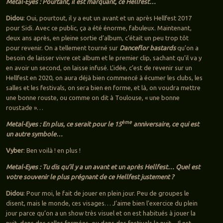
Metal-Eyes : Pourtant, il est marquant, ce Hellfest…
Didou
: Oui, pourtout, il y a eut un avant et un après Hellfest 2017
pour Sidi. Avec ce public, ça a été énorme, fabuleux. Maintenant,
deux ans après, en pleine sortie d’album, c’était un peu trop tôt
pour revenir. On a tellement tourné sur
Danceflor bastards
qu’on a
besoin de laisser vivre cet album et le premier clip, sachant qu’il va y
en avoir un second, on laisse infusé. L’idée, c’est de revenir sur un
Hellfest en 2020, on aura déjà bien commencé à écumer les clubs, les
salles et les festivals, on sera bien en forme, et là, on voudra mettre
une bonne rouste, ou comme on dit à Toulouse, « une bonne
roustade »…
ème
Metal-Eyes : En plus, ce serait pour le 15
anniversaire, ce qui est
un autre symbole…
Vyber
: Ben voilà ! en plus !
Metal-Eyes : Tu dis qu’il y a un avant et un après Hellfest… Quel est
votre souvenir le plus prégnant de ce Hellfest justement ?
Didou
: Pour moi, le fait de jouer en plein jour. Peu de groupes le
disent, mais le monde, ces visages… J’aime bien l’exercice du plein
jour parce qu’on a un show très visuel et on est habitués à jouer la