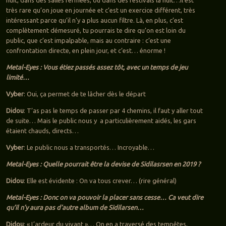
nuit, dans des salles fermées, ou dans des festivals la nuit…Il est
très rare qu’on joue en journée et c’est un exercice différent, très
intéressant parce qu’il n’y a plus aucun filtre. Là, en plus, c’est
complètement démesuré, tu pourrais te dire qu’on est loin du
public, que c’est impalpable, mais au contraire : c’est une
confrontation directe, en plein jour, et c’est… énorme !
Metal-Eyes : Vous étiez passés assez tôt, avec un temps de jeu
limité…
Vyber
: Oui, ça permet de te lâcher dès le départ
Didou
: T’as pas le temps de passer par 4 chemins, il faut y aller tout
de suite… Mais le public nous y a particulièrement aidés, les gars
étaient chauds, directs…
Vyber
: Le public nous a transportés… Incroyable…
Metal-Eyes : Quelle pourrait être la devise de Sidilasrsen en 2019 ?
Didou
: Elle est évidente : On va tous crever… (rire général)
Metal-Eyes : Donc on va pouvoir la placer sans cesse… Ca veut dire
qu’il n’y aura pas d’autre album de Sidilarsen…
Didou
: « L’ardeur du vivant »… On en a traversé des tempêtes,