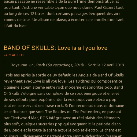
aucun passage ne ressemble à de la pure frime démonstrative. Et
pourtant, c’est une véritable leçon que nous donne Paul Gilbert tout
au long de ces 12 titres, dont certains passages évoquent des airs
connus de tous. Un album de plaisir, à écouter sans modération tant
il fait du bien!
BAND OF SKULLS: Love is all you love
24 MAI 2019
Royaume-Uni, Rock (
So recordings, 2019
) – Sorti le 12 avril 2019
Trois ans après la sortie de By default, les Anglais de Band Of Skulls
reviennent avec Love is all you love. Les 10 titres qui composent ce
ciquième album alterne entre rock moderne et sonorités pop. Band
Of Skulls s’éloigne sans complexe de ce rock énergique et énervé
de ses débuts pour expérimenter la voie pop, voire electro pop
tout en conservant une base rock. Si l’on reconnait dans ce domaine
les influences que sont The Beatles ou The Pretenders, en passant
par Fleetwood Mac, BOS intègre avec un réel plaisir des éléments
plus soft, quelques sucreries pop qui évoquent ici la période disco
de Blondie et là toute la scène actuelle pop et électro. Le chant est
toujours judicieusement partagé entre Emma Richardson (basse et