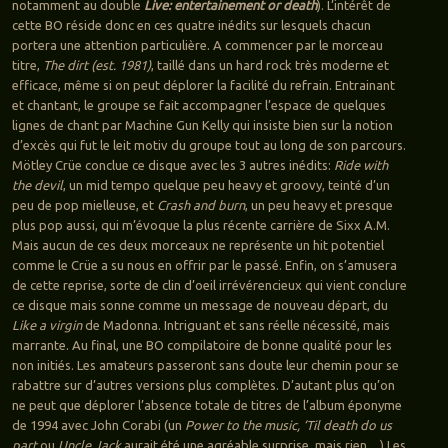
notamment au double
Live: entertainement or death
). L’intérêt de
cette BO réside donc en ces quatre inédits sur lesquels chacun
portera une attention particulière. A commencer par le morceau
titre,
The dirt (est. 1981)
, taillé dans un hard rock très moderne et
efficace, même si on peut déplorer la facilité du refrain. Entrainant
et chantant, le groupe se fait accompagner l’espace de quelques
lignes de chant par Machine Gun Kelly qui insiste bien sur la notion
d’excès qui fut le leit motiv du groupe tout au long de son parcours.
Mötley Crüe conclue ce disque avec les 3 autres inédits:
Ride with
the devil
, un mid tempo quelque peu heavy et groovy, teinté d’un
peu de pop mielleuse, et
Crash and burn
, un peu heavy et presque
plus pop aussi, qui m’évoque la plus récente carrière de Sixx A.M.
Mais aucun de ces deux morceaux ne représente un hit potentiel
comme le Crüe a su nous en offrir par le passé. Enfin, on s’amusera
de cette reprise, sorte de clin d’oeil irrévérencieux qui vient conclure
ce disque mais sonne comme un message de nouveau départ, du
Like a virgin
de Madonna. Intriguant et sans réelle nécessité, mais
marrante. Au final, une BO compilatoire de bonne qualité pour les
non initiés. Les amateurs passeront sans doute leur chemin pour se
rabattre sur d’autres versions plus complètes. D’autant plus qu’on
ne peut que déplorer l’absence totale de titres de l’album éponyme
de 1994 avec John Corabi (un
Power to the music, ‘Til death do us
part
ou
Uncle Jack
aurait été une agréable surprise, mais rien…) Les