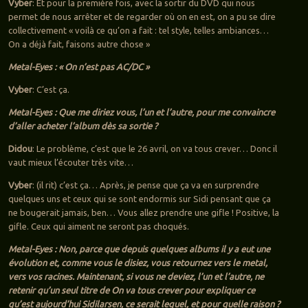
Vyber
: Et pour la première fois, avec la sortir du DVD qui nous
permet de nous arrêter et de regarder où on en est, on a pu se dire
collectivement « voilà ce qu’on a fait : tel style, telles ambiances…
On a déjà fait, faisons autre chose »
Metal-Eyes : « On n’est pas AC/DC »
Vyber
: C’est ça.
Metal-Eyes : Que me diriez vous, l’un et l’autre, pour me convaincre
d’aller acheter l’album dès sa sortie ?
Didou
: Le problème, c’est que le 26 avril, on va tous crever… Donc il
vaut mieux l’écouter très vite…
Vyber
: (il rit) c’est ça… Après, je pense que ça va en surprendre
quelques uns et ceux qui se sont endormis sur Sidi pensant que ça
ne bougerait jamais, ben… Vous allez prendre une gifle ! Positive, la
gifle. Ceux qui aiment ne seront pas choqués.
Metal-Eyes : Non, parce que depuis quelques albums il y a eut une
évolution et, comme vous le disiez, vous retournez vers le metal,
vers vos racines. Maintenant, si vous ne deviez, l’un et l’autre, ne
retenir qu’un seul titre de On va tous crever pour expliquer ce
qu’est aujourd’hui Sidilarsen, ce serait lequel, et pour quelle raison ?