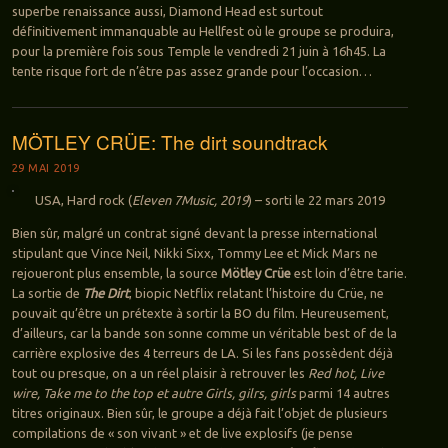
superbe renaissance aussi, Diamond Head est surtout
définitivement immanquable au Hellfest où le groupe se produira,
pour la première fois sous Temple le vendredi 21 juin à 16h45. La
tente risque fort de n’être pas assez grande pour l’occasion…
MÖTLEY CRÜE: The dirt soundtrack
29 MAI 2019
USA, Hard rock (
Eleven 7Music, 2019
) – sorti le 22 mars 2019
Bien sûr, malgré un contrat signé devant la presse international
stipulant que Vince Neil, Nikki Sixx, Tommy Lee et Mick Mars ne
rejoueront plus ensemble, la source
Mötley Crüe
est loin d’être tarie.
La sortie de
The Dirt
, biopic Netflix relatant l’histoire du Crüe, ne
pouvait qu’être un prétexte à sortir la BO du film. Heureusement,
d’ailleurs, car la bande son sonne comme un véritable best of de la
carrière explosive des 4 terreurs de LA. Si les fans possèdent déjà
tout ou presque, on a un réel plaisir à retrouver les
Red hot, Live
wire, Take me to the top et autre Girls, gilrs, girls
parmi 14 autres
titres originaux. Bien sûr, le groupe a déjà fait l’objet de plusieurs
compilations de « son vivant » et de live explosifs (je pense