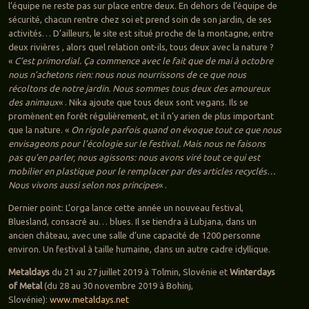
l’équipe ne reste pas sur place entre deux. En dehors de l’équipe de
sécurité, chacun rentre chez soi et prend soin de son jardin, de ses
activités… D’ailleurs, le site est situé proche de la montagne, entre
deux rivières , alors quel relation ont-ils, tous deux avec la nature ?
«
C’est primordial. Ça commence avec le fait que de mai à octobre
nous n’achetons rien: nous nous nourrissons de ce que nous
récoltons de notre jardin. Nous sommes tous deux des amoureux
des animaux
« . Nika ajoute que tous deux sont vegans. Ils se
promènent en forêt régulièrement, et il n’y arien de plus important
que la nature. «
On rigole parfois quand on évoque tout ce que nous
envisageons pour l’écologie sur le festival. Mais nous ne faisons
pas qu’en parler, nous agissons: nous avons viré tout ce qui est
mobilier en plastique pour le remplacer par des articles recyclés…
Nous vivons aussi selon nos principes
« .
Dernier point: L’orga lance cette année un nouveau festival,
Bluesland, consacré au… blues. Il se tiendra à Lubjana, dans un
ancien château, avec une salle d’une capacité de 1200 personne
environ. Un festival à taille humaine, dans un autre cadre idyllique.
Metaldays
du 21 au 27 juillet 2019 à Tolmin, Slovénie et
Winterdays
of Metal
(du 28 au 30 novembre 2019 à Bohinj,
Slovénie):
www.metaldays.net