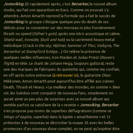
Jomsviking.
Et rapidement après, c’est
Berserker,
le nouvel album
studio, qui fait son apparition en bacs. Comme on pouvait s’y
attendre, Amon Amarth reprend la formule qui a fait le succès de
Jomsviking:
le groupe s’éloigne quelque peu du death de ses
débuts pour se concentrer sur des morceau ici plus foncièrement
thrash ou speed (
Fafner’s gold
, après une intro acoustique et calme,
Shield wall, Ironside, Skoll and hati
) ou là carrément heavy metal
mélodique (
Crack in the sky, Mjölner, hammer of Thor, Valkyria, The
berserker at Stampford bridge…
) On relève la présence de
quelques vieilles influences, Iron Maiden et Judas Priest (
Raven’s
flight
) en tête. Le chant de Johann Hegg, toujours guttural, reste
une des marques de fabriques du quintette qui, comme me confiait,
en off après notre entrevue (
à retrouver ici
), le guitariste Olavi
Mikkonen, Amon Amarth peut aujourd’hui être affilié aux scènes
Death, Thrash et Heavy. « Le meilleur des mondes, en somme ». Bien
sûr, les Suédois vont conquérir de nouveau fans, simplement on
aurait aimé un peu plus de surprises avec ce nouvel album qui
semble parfois se satisfaire de la « recette »
Jomsviking.
Berserker
n’en propose pas moins de superbes déflagrations (comme ce
Wings of eagles
, superbe) dans la lignée « amarthienne » et 12
prétextes à de nouveau se décrocher la nuque. Et avec les belles
promesses d’un nouveau show complet, on ne peut qu’espérer être