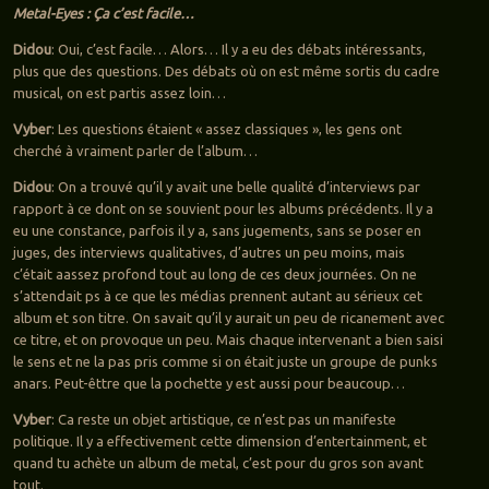
Metal-Eyes : Ça c’est facile…
Didou
: Oui, c’est facile… Alors… Il y a eu des débats intéressants,
plus que des questions. Des débats où on est même sortis du cadre
musical, on est partis assez loin…
Vyber
: Les questions étaient « assez classiques », les gens ont
cherché à vraiment parler de l’album…
Didou
: On a trouvé qu’il y avait une belle qualité d’interviews par
rapport à ce dont on se souvient pour les albums précédents. Il y a
eu une constance, parfois il y a, sans jugements, sans se poser en
juges, des interviews qualitatives, d’autres un peu moins, mais
c’était aassez profond tout au long de ces deux journées. On ne
s’attendait ps à ce que les médias prennent autant au sérieux cet
album et son titre. On savait qu’il y aurait un peu de ricanement avec
ce titre, et on provoque un peu. Mais chaque intervenant a bien saisi
le sens et ne la pas pris comme si on était juste un groupe de punks
anars. Peut-êttre que la pochette y est aussi pour beaucoup…
Vyber
: Ca reste un objet artistique, ce n’est pas un manifeste
politique. Il y a effectivement cette dimension d’entertainment, et
quand tu achète un album de metal, c’est pour du gros son avant
tout.