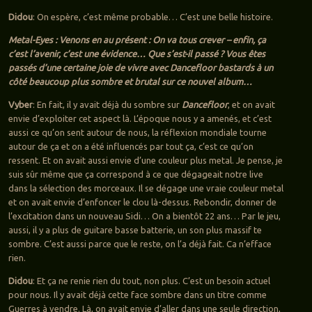
Didou
: On espère, c’est même probable… C’est une belle histoire.
Metal-Eyes : Venons en au présent : On va tous crever – enfin, ça
c’est l’avenir, c’est une évidence… Que s’est-il passé ? Vous êtes
passés d’une certaine joie de vivre avec Dancefloor bastards à un
côté beaucoup plus sombre et brutal sur ce nouvel album…
Vyber
: En fait, il y avait déjà du sombre sur
Dancefloor
, et on avait
envie d’exploiter cet aspect là. L’époque nous y a amenés, et c’est
aussi ce qu’on sent autour de nous, la réflexion mondiale tourne
autour de ça et on a été influencés par tout ça, c’est ce qu’on
ressent. Et on avait aussi envie d’une couleur plus metal. Je pense, je
suis sûr même que ça correspond à ce que dégageait notre live
dans la sélection des morceaux. Il se dégage une vraie couleur metal
et on avait envie d’enfoncer le clou là-dessus. Rebondir, donner de
l’excitation dans un nouveau Sidi… On a bientôt 22 ans… Par le jeu,
aussi, il y a plus de guitare basse batterie, un son plus massif te
sombre. C’est aussi parce que le reste, on l’a déjà fait. Ca n’efface
rien.
Didou
: Et ça ne renie rien du tout, non plus. C’est un besoin actuel
pour nous. Il y avait déjà cette face sombre dans un titre comme
Guerres à vendre. Là, on avait envie d’aller dans une seule direction,