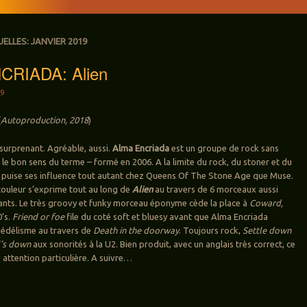
UELLES:
JANVIER 2019
CRIADA: Alien
19
(
Autoproduction, 2018
)
 surprenant. Agréable, aussi.
Alma Encriada
est un groupe de rock sans
 le bon sens du terme – formé en 2006. A la limite du rock, du stoner et du
 puise ses influence tout autant chez Queens Of The Stone Age que Muse.
couleur s’exprime tout au long de
Alien
au travers de 6 morceaux aussi
ants. Le très groovy et funky morceau éponyme cède la place à
Coward,
0’s.
Friend or foe
file du coté soft et bluesy avant que Alma Encriada
hédélisme au travers de
Death in the doorway
. Toujours rock,
Settle down
’s down
aux sonorités à la U2. Bien produit, avec un anglais très correct, ce
 attention particulière. A suivre…