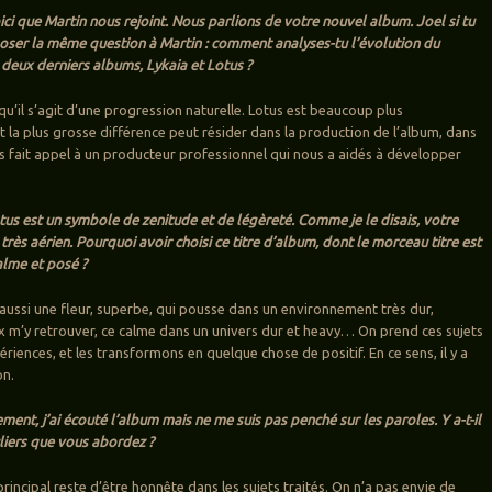
ici que Martin nous rejoint. Nous parlions de votre nouvel album. Joel si tu
poser la même question à Martin : comment analyses-tu l’évolution du
deux derniers albums, Lykaia et Lotus ?
 qu’il s’agit d’une progression naturelle. Lotus est beaucoup plus
t la plus grosse différence peut résider dans la production de l’album, dans
s fait appel à un producteur professionnel qui nous a aidés à développer
otus est un symbole de zenitude et de légèreté. Comme je le disais, votre
rès aérien. Pourquoi avoir choisi ce titre d’album, dont le morceau titre est
alme et posé ?
t aussi une fleur, superbe, qui pousse dans un environnement très dur,
x m’y retrouver, ce calme dans un univers dur et heavy… On prend ces sujets
iences, et les transformons en quelque chose de positif. En ce sens, il y a
on.
ment, j’ai écouté l’album mais ne me suis pas penché sur les paroles. Y a-t-il
uliers que vous abordez ?
rincipal reste d’être honnête dans les sujets traités. On n’a pas envie de