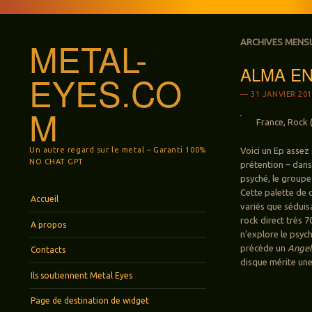
METAL-
ARCHIVES MENS
ALMA EN
EYES.CO
31 JANVIER 20
M
France, Rock 
Un autre regard sur le metal – Garanti 100%
Voici un Ep assez
NO CHAT GPT
prétention – dans
psyché, le groupe
Cette palette de 
Menu
Aller au contenu principal
Accueil
variés que séduis
rock direct très 7
A propos
n’explore le psyc
précède un
Angel
Contacts
disque mérite une
Ils soutiennent Metal Eyes
Page de destination de widget