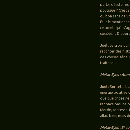
parler d’histoire
politique ? C’est 
du bon sens de voi
faut le mentionne
ce point, qu’il s’a
société… D’abord, 
Joel
: Je crois qu
raconter des hist
des choses sérieu
traitons…
Metal-Eyes : Alor
Joel
: Sur cet alb
énergie positive d
quelque chose ne 
renonce pas, ne c
Merde, redresse-to
allait bien, mais d
Metal-Eyes : Si vo