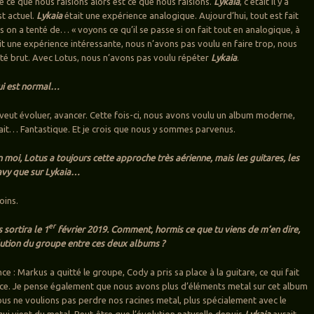
e ce que nous faisions alors est ce que nous faisions.
Lykaia
, c’était il y a
st actuel.
Lykaia
était une expérience analogique. Aujourd’hui, tout est fait
s on a tenté de… « voyons ce qu’il se passe si on fait tout en analogique, à
ait une expérience intéressante, nous n’avons pas voulu en faire trop, nous
té brut. Avec Lotus, nous n’avons pas voulu répéter
Lykaia
.
qui est normal…
 veut évoluer, avancer. Cette fois-ci, nous avons voulu un album moderne,
rait… Fantastique. Et je crois que nous y sommes parvenus.
 moi, Lotus a toujours cette approche très aérienne, mais les guitares, les
eavy que sur Lykaia…
joins.
er
 sortira le 1
février 2019. Comment, hormis ce que tu viens de m’en dire,
olution du groupe entre ces deux albums ?
dence : Markus a quitté le groupe, Cody a pris sa place à la guitare, ce qui fait
nce. Je pense également que nous avons plus d’éléments metal sur cet album
ous ne voulions pas perdre nos racines metal, plus spécialement avec le
qui vient du metal. Peut-être que l’évolution naturelle depuis
Lykaia
aurait