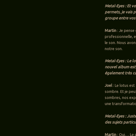
Metal-Eyes : Et vo
permets, je vais 
groupe entre vos 
Martin
: Je pense
professionnelle, e
le son. Nous avon
notre son.
Metal-Eyes : Le l
nouvel album est t
également très c
Joel
: Le lotus es
sombre. Et je peu
sombres, nos expér
une transformati
Metal-Eyes : Juste
des sujets partic
Martin
: Oui… Le p