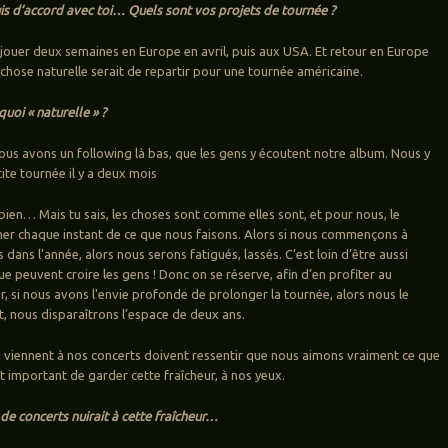
uis d’accord avec toi… Quels sont vos projets de tournée ?
 jouer deux semaines en Europe en avril, puis aux USA. Et retour en Europe
chose naturelle serait de repartir pour une tournée américaine.
uoi « naturelle » ?
ous avons un following là bas, que les gens y écoutent notre album. Nous y
ite tournée il y a deux mois
t bien… Mais tu sais, les choses sont comme elles sont, et pour nous, le
imer chaque instant de ce que nous faisons. Alors si nous commençons à
ans l’année, alors nous serons fatigués, lassés. C’est loin d’être aussi
e peuvent croire les gens ! Donc on se réserve, afin d’en profiter au
, si nous avons l’envie profonde de prolonger la tournée, alors nous le
, nous disparaîtrons l’espace de deux ans.
ui viennent à nos concerts doivent ressentir que nous aimons vraiment ce que
t important de garder cette fraîcheur, à nos yeux.
 de concerts nuirait à cette fraîcheur…