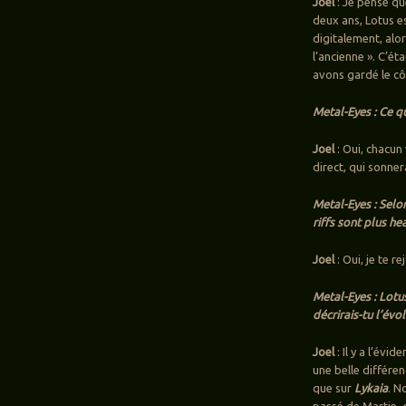
Joel
: Je pense qu
deux ans, Lotus e
digitalement, alor
l’ancienne ». C’ét
avons gardé le cô
Metal-Eyes : Ce 
Joel
: Oui, chacun
direct, qui sonne
Metal-Eyes : Selon
riffs sont plus h
Joel
: Oui, je te re
Metal-Eyes : Lotus
décrirais-tu l’év
Joel
: Il y a l’évi
une belle différe
que sur
Lykaia
. N
passé de Martin, 