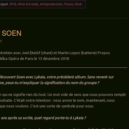
Tagué
2018
,
Alma Encriada
,
AUtoproduction
,
France
,
Rock
.
w: SOEN
19
Entretien avec Joel Ekelöf (chant) et Martin Lopez (batterie) Propos
el Alba Opéra de Paris le 13 décembre 2018
 découvert Soen avec Lykaia, votre précédent album. Sans revenir sur
upe, peux-tu m’expliquer la signification du nom du groupe ?
m qui ne signifie rien du tout. Un mot vide de sens que nous pouvons remplir
ouhaite. C’était notre intention : nous avons le nom, maintenant, nous
que nous voulons. C’est une sorte de symbole pour nous.
ans après sa sortie, quel regard porte-tu à Lykaia ?