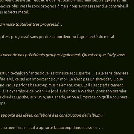
encore plus vers le rock progressif, mais nous avons ressenti le contraire, il
les aspects metal.
bum reste toutefois très progressif…
 il est progressif sans perdre la lourdeur ou l’agressivité du metal
ui vient de vos précédents groupes également. Qu’est-ce que Cody vous
 est un technicien fantastique, sa tonalité est superbe… Tu le sens dans ses
fier à lui, ce qui est important pour moi. Ce n’est pas un shredder, il joue
ng. Nous parlons beaucoup musicalement, tous. Et il s’est parfaitement
, à la dynamique de Soen. Il a joué avec nous à Wacken, pour son premier
 cloués ! Ensuite, aux USA, au Canada, et on a l’impression qu’il a toujours
upe.
l apporté des idées, collaboré à la construction de l’album ?
nouveau membre, mais il a apporté beaucoup dans ses solos…