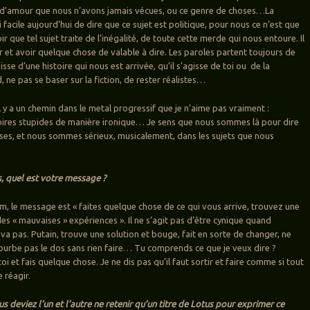
s d’amour que nous n’avons jamais vécues, ou ce genre de choses…La
si facile aujourd’hui de dire que ce sujet est politique, pour nous ce n’est que
r que tel sujet traite de l’inégalité, de toute cette merde qui nous entoure. Il
r et avoir quelque chose de valable à dire. Les paroles partent toujours de
gisse d’une histoire qui nous est arrivée, qu’il s’agisse de toi ou de la
ne pas se baser sur la fiction, de rester réalistes…
’il y a un chemin dans le metal progressif que je n’aime pas vraiment :
oires stupides de manière ironique… Je sens que nous sommes là pour dire
ses, et nous sommes sérieux, musicalement, dans les sujets que nous
s, quel est votre message ?
um, le message est « faites quelque chose de ce qui vous arrive, trouvez une
es « mauvaises » expériences ». Il ne s’agit pas d’être cynique quand
va pas. Putain, trouve une solution et bouge, fait en sorte de changer, ne
ourbe pas le dos sans rien faire… Tu comprends ce que je veux dire ?
i et fais quelque chose. Je ne dis pas qu’il faut sortir et faire comme si tout
e réagir.
us deviez l’un et l’autre ne retenir qu’un titre de Lotus pour exprimer ce