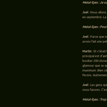
Metal-Eyes : Je s
Joel
: Nous allons
en septembre. La 
Metal-Eyes : Pourq
Joel
: Parce que n
avons fait une pet
Martin
: Et c’étai
principal est d’a
booker 200 shows d
glamour que ce qu
maximum. Bien sûr
ferons. Autrement
Joel
: Les gens q
nous faisons. C’es
Metal-Eyes : Trop