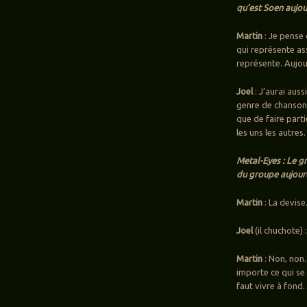
qu’est Soen aujour
Martin
: Je pense
qui représente ass
représente. Aujou
Joel
: J’aurai aus
genre de chanson 
que de faire part
les uns les autres.
Metal-Eyes : Le g
du groupe aujourd
Martin
: La devise
Joel
(il chuchote)
Martin
: Non, non…
importe ce qui se 
faut vivre à fon