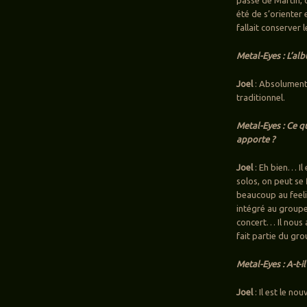
été de s’orienter 
fallait conserver 
Metal-Eyes : L’al
Joel
: Absolument,
traditionnel.
Metal-Eyes : Ce q
apporte ?
Joel
: Eh bien… Il
solos, on peut se 
beaucoup au feeli
intégré au groupe
concert… Il nous a
fait partie du gro
Metal-Eyes : A-t-i
Joel
: Il est le 