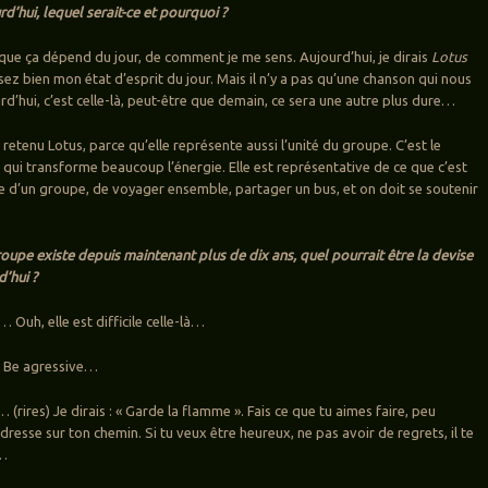
d’hui, lequel serait-ce et pourquoi ?
 que ça dépend du jour, de comment je me sens. Aujourd’hui, je dirais
Lotus
ez bien mon état d’esprit du jour. Mais il n’y a pas qu’une chanson qui nous
rd’hui, c’est celle-là, peut-être que demain, ce sera une autre plus dure…
si retenu Lotus, parce qu’elle représente aussi l’unité du groupe. C’est le
qui transforme beaucoup l’énergie. Elle est représentative de ce que c’est
ie d’un groupe, de voyager ensemble, partager un bus, et on doit se soutenir
roupe existe depuis maintenant plus de dix ans, quel pourrait être la devise
’hui ?
… Ouh, elle est difficile celle-là…
 : Be agressive…
 (rires) Je dirais : « Garde la flamme ». Fais ce que tu aimes faire, peu
dresse sur ton chemin. Si tu veux être heureux, ne pas avoir de regrets, il te
d…