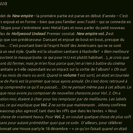
020
)
olet de
New empire
– la première partie est parue en début d’année – C’est
s enjoué et en forme – bien que peu familier avec l’outil – qui se connecte en
Skype pour s’entretenir avec Metal Eyes et nous parler du petit nouveau
bles de
Hollywood Undead
. Premier constat:
New empire vol. 2
est
p que son prédécesseur. Dansant et enjoué de bout en bout, presque du
os… C’est pourtant bien là l’esprit festif des Américains qui ne se sont
 un seul style. Quelle est la situation sanitaire à Nashville? »
Bien
meilleure
 portent le masque
(note: ce qui pour H.U est plutôt habituel…),
je crois que
ont dû fermer, mais je m’en fous parce que j’en ai rien à battre du cinéma
sanitaire a-t-elle cependant eu un impact sur la sortie de l’album? «
Oh oui!
ir au mois de mars ou avril. Quand le
volume 1
est sorti, on était en tournée
w de Paris est le premier que nous ayons annulé. On s’est donc retrouvé à
op comprendre ce qu’il se passait… On ne pensait même pas à cet album. Le
st que nous avons pu composer de nouvelles chansons pour Vol. 2. On a
 selon moi, étaient à chier pour les remplacer par de meilleures. Les labels
ssi, ce qui explique que
Vol. 2
ne sorte que maintenant
« . Johnny confirme
eaucoup plus agressif, tant dans les riffs que dans les textes. «
Nous
 chose de vraiment heavy. Pour
Vol. 2
, on voulait quelque chose de plus soft
sans pour autant préméditer quoi que ce soit
« . D’ailleurs, pour célébrer
 donnait une House party le 18 décembre – «
ce qu’on faisait quand on était