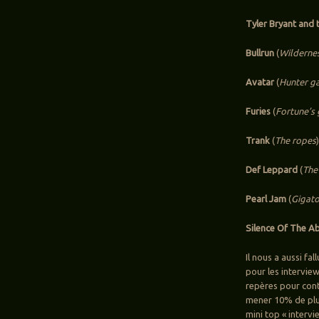
Tyler Bryant an
Bullrun
(
Wilderne
Avatar
(
Hunter g
Furies
(
Fortune’s 
Trank
(
The ropes
Def Leppard
(
The
Pearl Jam
(
Gigat
Silence Of The A
Il nous a aussi fa
pour les interview
repères pour con
mener 10% de plus
mini top « intervi