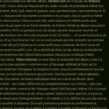
ès avoir publié son dernier album,
Horizon noir
, les Français de
Stubora
n EP,
Vision obscure
. Reprenant les codes visuels du précédent méfait (un
al dont, dixit Cyril, chant et guitare, avec qui Metal Eyes s’est entretenu le 15
, «
chaque côté représente un membre du groupe, chacun ayant la même
s deux autres. Chacun a son rôle, mais chacun a le même poids dans
sion du groupe
» et un fond sombre), ce 6 titres n’était au départ pas prévu
vembre 2019, on pensait avoir du temps devant nous pour tourner et
de Horizon noir. On a mis en place le set, le matos… on avait tout prévu, et
irus. Et ça fout tout en l’air. on se rend compte que les concerts ne vont pas
’est dit qu’il fallait qu’on reste actifs pour continuer de faire vivre cet
n avait travaillé 2 ans. On a décidé de faire cet Ep, dans la continuité de
e extension de l’album.Faire quelque chose pour continuer d’être
tre lui même,
Vision obscure
, se veut dans la continuité de l’album, mais il a
ar la crise sanitaire. « Horizon noir, à l’époque, reflétait le futur qu’on
on était loin d’imaginer la situation à venir. Avec le confinement et tous les
es, ce n’est plus l’horizon qui est noir, c’est le présent! » Musicalement,
èle à lui même: du heavy mélodique mixé au rock et au thrash, deux
et Mick – aux styles différents et complémentaires. Les 5 titres – plus une
ent de cette «
envie et de l’énergie
» dont Cyril fait part, même s’il «
n’y avait
de déterminé avec cet Ep
. »Pour autant, Stubora, bien que trio, n’a pas eu
se réunir pour l’enregistrement: «
On habite à 2 ou 300 km les uns des autres,
ravailler à distance. On avait commencé pendant le confinement et,
 réseaux sociaux nous aident à vraiment travailler à distance!
» Chacun a pu