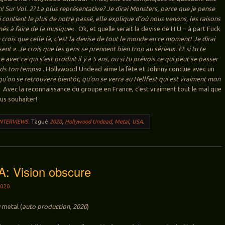
! Sur Vol. 2? La plus représentative? Je dirai Monsters, parce que je pense
i contient le plus de notre passé, elle explique d’où nous venons, les raisons
és à faire de la musique
« . Ok, et quelle serait la devise de H.U – à part Fuck
e crois que celle là, c’est la devise de tout le monde en ce moment! Je dirai
ésent ». Je crois que les gens se prennent bien trop au sérieux. Et si tu te
e avec ce qui s’est produit il y a 5 ans, ou si tu prévois ce qui peut se passer
rds ton temps
« . Hollywood Undead aime la fête et Johnny conclue avec un
qu’on se retrouvera bientôt, qu’on se verra au Hellfest qui est vraiment mon
. Avec la reconnaissance du groupe en France, c’est vraiment tout le mal que
us souhaiter!
INTERVIEWS
.
Tagué
2020
,
Hollywood Undead
,
Metal
,
USA
.
 Vision obscure
020
 metal (
auto production, 2020
)