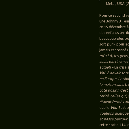
Metal, USA (
2
Pour ce second v
une Johnny 3 Tear
ce 15 décembre à 
des enfants terri
beaucoup plus po
soft punk pour ad
jamais cantonnés à
qu’à LA, les gens
seuls les cinémas 
actuel!
» La crise 
Vol. 2
devait sort
en Europe. Le sho
la maison sans tr
côté positif, c’e
retiré celles qui,
étaient fermés au
que le
Vol. 1
est b
voulions quelque
et passe partout 
cette sortie, H.U