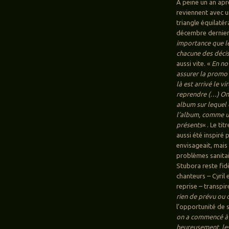
A peine un an apr
reviennent avec u
triangle équilatér
décembre dernier
importance que le
chacune des déci
aussi vite. «
En no
assurer la promo 
là est arrivé le v
reprendre (…) On s
album sur lequel o
l’album, comme un
présents
« . Le ti
aussi été inspiré p
envisageait, mais 
problèmes sanitair
Stubora reste fid
chanteurs – Cyril 
reprise – transpir
rien de prévu ou 
l’opportunité de 
on a commencé à t
heureusement, les