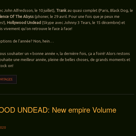
 John Alfredsson, le 10 juillet),
Trank
au quasi complet (Paris, Black Dog, le
ilence Of The Abyss
(phoner, le 29 avril. Pour une fois que je peux me
s!),
Hollywood Undead
(Skype avec Johnny 3 Tears, le 15 décembre) et
is vivement qu’on retrouve le face à face!
eptions de l’année? Non, hein…
vous souhaiter un « bonne année », la dernière fois, ça a foiré! Alors restons
souhaite une meilleur année, pleine de belles choses, de grands moments et
Rock on!
RTAGES
.
OD UNDEAD: New empire Volume
020