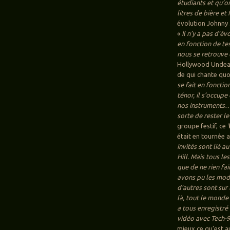
étudiants et qu’o
litres de bière et
évolution Johnny 
«
Il n’y a pas d’
en fonction de tes
nous se retrouve 
Hollywood Undead
de qui chante quoi
se fait en fonctio
ténor, il s’occupe
nos instruments… 
sorte de rester le 
groupe festif, ce
était en tournée
invités sont lié a
Hill. Mais tous l
que de ne rien fai
avons pu les modi
d’autres sont sur 
là, tout le monde 
a tous enregistré
vidéo avec Tech-9
mieux ce qu’est 