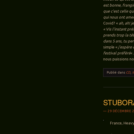
est bonne, frangin
que c’est celle qu
qui nous ont amen
Covid? «
ah, ah! j
« Vis l’instant pr
prends trop la têt
dans 5 ans, tu pe
simple «
j’espère 
festival préféré
« 
nous puissions no
Publié dans
CD
,
STUBORA:
29 DÉCEMBRE 2
France, Heavy