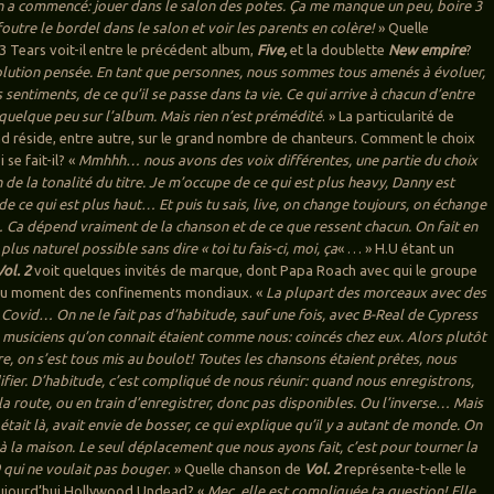
n a commencé: jouer dans le salon des potes. Ça me manque un peu, boire 3
 foutre le bordel dans le salon et voir les parents en colère!
» Quelle
3 Tears voit-il entre le précédent album,
Five,
et la doublette
New empire
?
évolution pensée. En tant que personnes, nous sommes tous amenés à évoluer,
 sentiments, de ce qu’il se passe dans ta vie. Ce qui arrive à chacun d’entre
quelque peu sur l’album. Mais rien n’est prémédité
. » La particularité de
 réside, entre autre, sur le grand nombre de chanteurs. Comment le choix
 se fait-il? «
Mmhhh… nous avons des voix différentes, une partie du choix
n de la tonalité du titre. Je m’occupe de ce qui est plus heavy, Danny est
 de ce qui est plus haut… Et puis tu sais, live, on change toujours, on échange
Ca dépend vraiment de la chanson et de ce que ressent chacun. On fait en
plus naturel possible sans dire « toi tu fais-ci, moi, ça
« … » H.U étant un
Vol. 2
voit quelques invités de marque, dont Papa Roach avec qui le groupe
 au moment des confinements mondiaux. «
La plupart des morceaux avec des
u Covid… On ne le fait pas d’habitude, sauf une fois, avec B-Real de Cypress
es musiciens qu’on connait étaient comme nous: coincés chez eux. Alors plutôt
re, on s’est tous mis au boulot! Toutes les chansons étaient prêtes, nous
fier. D’habitude, c’est compliqué de nous réunir: quand nous enregistrons,
la route, ou en train d’enregistrer, donc pas disponibles. Ou l’inverse… Mais
était là, avait envie de bosser, ce qui explique qu’il y a autant de monde. On
 à la maison. Le seul déplacement que nous ayons fait, c’est pour tourner la
 qui ne voulait pas bouger
. » Quelle chanson de
Vol. 2
représente-t-elle le
aujourd’hui Hollywood Undead? «
Mec, elle est compliquée ta question! Elle