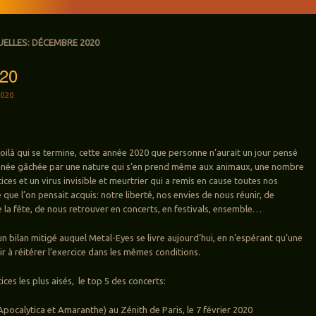
UELLES:
DÉCEMBRE 2020
20
020
 voilà qui se termine, cette année 2020 que personne n’aurait un jour pensé
 année gâchée par une nature qui s’en prend même aux animaux, une nombre
tices et un virus invisible et meurtrier qui a remis en cause toutes nos
 que l’on pensait acquis: notre liberté, nos envies de nous réunir, de
e la fête, de nous retrouver en concerts, en festivals, ensemble…
un bilan mitigé auquel Metal-Eyes se livre aujourd’hui, en n’espérant qu’une
r à réitérer l’exercice dans les mêmes conditions.
ces les plus aisés, le top 5 des concerts:
pocalytica et Amaranthe) au Zénith de Paris, le 7 février 2020