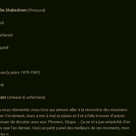
d the Shakedown
(
Pressure
)
ss
)
atherer
)
gate
)
)
 early years 1979-1981
)
on
)
byss
(
Unease & unfairness
)
llu nous réinventer, nous tous qui aimons aller à la rencontre des musiciens
er. Forcément, mars a mis à mal ce plaisir et il m’a fallu trouver d’autres
tinuer de discuter avec eux. Phoners, Skype… Ça ne m’a pas empêché d’en
 que l’an dernier. Voici un petit panel des meilleurs de ces moments, mon
ews »: