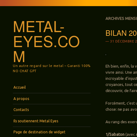
METAL-
ARCHIVES MENS
BILAN 20
EYES.CO
31 DÉCEMBRE 2
M
Un autre regard sur le metal – Garanti 100%
Eh bien, enfin, la
NO CHAT GPT
vivre ainsi. Une
incroyable d’injus
croyances, tout ce
Menu
Aller au contenu principal
Accueil
découvrir, de fair
A propos
Forcément, c’est 
chose: ne pas avoi
Contacts
Ils soutiennent Metal Eyes
Au rang des exerci
Page de destination de widget
1/Sabaton
(avec A