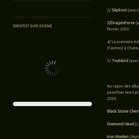
2/
Slipknot
(avec 
3/DragonForce
(a
BIENTÔT SUR SCENE
février 2020
4/ La première éd
d’autres) à Chate
5/
Toybloïd
(avec
Au rayon des albu
peaufiner leurs p
2020:
Black Stone Cher
Diamond Head
(
L
Iron Maiden
(
Nigh