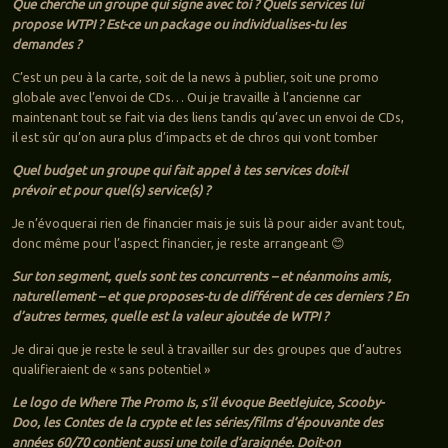
Que cherche un groupe qui signe avec toi ? Quels services lui
propose WTPI ? Est-ce un package ou individualises-tu les
demandes ?
C’est un peu à la carte, soit de la news à publier, soit une promo
globale avec l’envoi de CDs… Oui je travaille à l’ancienne car
maintenant tout se fait via des liens tandis qu’avec un envoi de CDs,
il est sûr qu’on aura plus d’impacts et de chros qui vont tomber
Quel budget un groupe qui fait appel à tes services doit-il
prévoir et pour quel(s) service(s) ?
Je n’évoquerai rien de financier mais je suis là pour aider avant tout,
donc même pour l’aspect financier, je reste arrangeant 😊
Sur ton segment, quels sont tes concurrents – et néanmoins amis,
naturellement – et que proposes-tu de différent de ces derniers ? En
d’autres termes, quelle est la valeur ajoutée de WTPI ?
Je dirai que je reste le seul à travailler sur des groupes que d’autres
qualifieraient de « sans potentiel »
Le logo de Where The Promo Is, s’il évoque Beetlejuice, Scooby-
Doo, les Contes de la crypte et les séries/films d’épouvante des
années 60/70 contient aussi une toile d’araignée. Doit-on