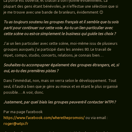
La porte est ouverte, et chacun a son rythme évidemment. La
plupart des gens étant bénévoles, je n’effectue une sélection que si
je me trouve avec une bande de branleurs, évidemment 😊
Tu as toujours soutenu les groupes français et il semble que tu sois
parti pour continuer sur cette voie. As-tu un lien particulier avec
cette scène ou est-ce simplement le business qui guide tes choix ?
J’ai un lien particulier avec cette scène, moi-même issu de plusieurs
groupes auxquels j’ai participé dans les années 80. Le travail de
répet, compo, studio, concerts, relations, je connais bien…
Souhaites-tu accompagner également des groupes étrangers, et, si
oui, as-tu des premières pistes ?
Dans l’immédiat, non, mais on verra selon le développement. Tout
seul, il faudra bien que je gère au mieux et en étant le plus organisé
possible… A voir, donc.
Justement, par quel biais les groupes peuvent-il contacter WTPI ?
Par ma page facebook
https://www.facebook.com/wherethepromois/
ou via email :
roger@wtpi.fr