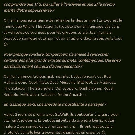
comprendre que 1/ tu travailles à l’ancienne et que 2/ la promo
mérite d’être dépoussiérée ?
Oh je n’ai pas eu ce genre de réflexion là-dessus, non ! Le logo est le
même que Where The Action Is (société d’un ami qui loue des vans
et véhicules de tournées pour les groupes et artistes), j’aimais
beaucoup son logo et le nom, et on a fait une déclinaison, voilà tout
😊
Pour presque conclure, ton parcours t’a amené à rencontrer
certains des plus grands artistes du metal contemporain. Qui es-tu
particulièrement heureux d’avoir rencontré ?
Oui j’en ai rencontré pas mal, mes plus belles rencontres : Rob
Halford donc, Geoff Tate, Dave Mustaine, Billy Idol, les Madness,
The Selecter, The Stranglers, Def Leppard, Danko Jones, Royal
Republic, Helloween, Sabaton, Amon Amarth…
Et, classique, as-tu une anecdote croustillante à partager ?
Après 2 jours de promo avec SLAYER, ils sont partis à la gare pour
aller en Angleterre; Ils ont été infoutus de prendre leur Eurostar
malgré 2 personnes de leur encadrement… Ils ont redéboulé à
l’hôtel et il a fallu leur trouver des chambres en urgence 😊