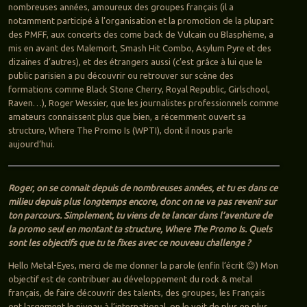
nombreuses années, amoureux des groupes français (il a
notamment participé à l’organisation et la promotion de la plupart
des PMFF, aux concerts des come back de Vulcain ou Blasphème, a
mis en avant des Malemort, Smash Hit Combo, Asylum Pyre et des
dizaines d’autres), et des étrangers aussi (c’est grâce à lui que le
public parisien a pu découvrir ou retrouver sur scène des
formations comme Black Stone Cherry, Royal Republic, Girlschool,
Raven…), Roger Wessier, que les journalistes professionnels comme
amateurs connaissent plus que bien, a récemment ouvert sa
structure, Where The Promo Is (WPTI), dont il nous parle
aujourd’hui.
Roger, on se connait depuis de nombreuses années, et tu es dans ce
milieu depuis plus longtemps encore, donc on ne va pas revenir sur
ton parcours. Simplement, tu viens de te lancer dans l’aventure de
la promo seul en montant ta structure, Where The Promo Is. Quels
sont les objectifs que tu te fixes avec ce nouveau challenge ?
Hello Metal-Eyes, merci de me donner la parole (enfin l’écrit 😊) Mon
objectif est de contribuer au développement du rock & metal
français, de faire découvrir des talents, des groupes, les Français
ont largement le niveau à l’international, on le voit de plus en plus