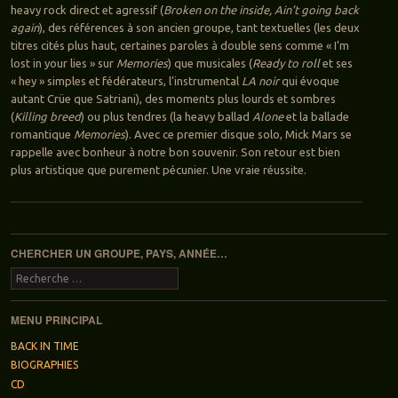
heavy rock direct et agressif (
Broken on the inside, Ain’t going back
again
), des références à son ancien groupe, tant textuelles (les deux
titres cités plus haut, certaines paroles à double sens comme « I’m
lost in your lies » sur
Memories
) que musicales (
Ready to roll
et ses
« hey » simples et fédérateurs, l’instrumental
LA noir
qui évoque
autant Crüe que Satriani), des moments plus lourds et sombres
(
Killing breed
) ou plus tendres (la heavy ballad
Alone
et la ballade
romantique
Memories
). Avec ce premier disque solo, Mick Mars se
rappelle avec bonheur à notre bon souvenir. Son retour est bien
plus artistique que purement pécunier. Une vraie réussite.
Navigation des articles
CHERCHER UN GROUPE, PAYS, ANNÉE…
Recherche
MENU PRINCIPAL
BACK IN TIME
BIOGRAPHIES
CD