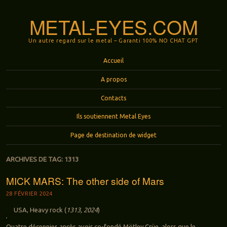
METAL-EYES.COM
Un autre regard sur le metal – Garanti 100% NO CHAT GPT
Menu
Aller au contenu principal
Accueil
A propos
Contacts
Ils soutiennent Metal Eyes
Page de destination de widget
ARCHIVES DE TAG:
1313
MICK MARS: The other side of Mars
28 FÉVRIER 2024
USA, Heavy rock (
1313, 2024
)
Quatre décennies après avoir co-fondé Mötley Crüe, alors que le