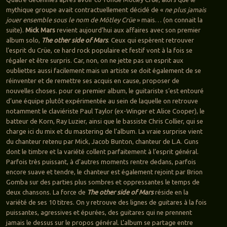
mythique groupe avait contractuellement décidé de «
ne plus jamais
jouer ensemble sous le nom de Mötley Crüe
» mais… (on connait la
suite).
Mick Mars
revient aujourd’hui aux affaires avec son premier
album solo,
The other side of Mars
. Ceux qui espèrent retrouver
l’esprit du Crüe, ce hard rock populaire et festif vont à la fois se
régaler et être surpris. Car, non, on ne jette pas un esprit aux
oubliettes aussi facilement mais un artiste se doit également de se
réinventer et de remettre ses acquis en cause, proposer de
nouvelles choses. pour ce premier album, le guitariste s’est entouré
d’une équipe plutôt expérimentée au sein de laquelle on retrouve
notamment le claviériste Paul Taylor (ex-Winger et Alice Cooper), le
batteur de Korn, Ray Luzier, ainsi que le bassiste Chris Collier, qui se
charge ici du mix et du mastering de l’album. La vraie surprise vient
du chanteur retenu par Mick, Jacob Bunton, chanteur de L.A. Guns
dont le timbre et la variété collent parfaitement à l’esprit général.
Parfois très puissant, à d’autres moments rentre dedans, parfois
encore suave et tendre, le chanteur est également rejoint par Brion
Gomba sur des parties plus sombres et oppressantes le temps de
deux chansons. La force de
The other side of Mars
réside en la
variété de ses 10 titres. On y retrouve des lignes de guitares à la fois
puissantes, agressives et épurées, des guitares qui ne prennent
jamais le dessus sur le propos général. L’album se partage entre