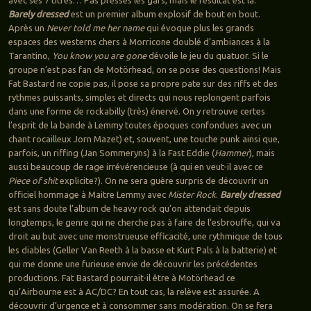
Barely dressed
est un premier album explosif de bout en bout.
Après un
Never told me her name
qui évoque plus les grands
espaces des westerns chers à Morricone doublé d’ambiances à la
Tarantino,
You know you are gone
dévoile le jeu du quatuor. Si le
groupe n’est pas fan de Motörhead, on se pose des questions! Mais
Fat Bastard ne copie pas, il pose sa propre pate sur des riffs et des
rythmes puissants, simples et directs qui nous replongent parfois
dans une forme de rockabilly (très) énervé. On y retrouve certes
l’esprit de la bande à Lemmy toutes époques confondues avec un
chant rocailleux Jorn Mazet) et, souvent, une touche punk ainsi que,
parfois, un riffing (Jan Sommeryns) à la Fast Eddie (
Hammer
), mais
aussi beaucoup de rage irrévérencieuse (à qui en veut-il avec ce
Piece of shit
explicite?). On ne sera guère surpris de découvrir un
officiel hommage à Maitre Lemmy avec
Mister Rock
.
Barely dressed
est sans doute l’album de heavy rock qu’on attendait depuis
longtemps, le genre qui ne cherche pas à faire de l’esbrouffe, qui va
droit au but avec une monstrueuse efficacité, une rythmique de tous
les diables (Geller Van Reeth à la basse et Kurt Pals à la batterie) et
qui me donne une furieuse envie de découvrir les précédentes
productions. Fat Bastard pourrait-il être à Motörhead ce
qu’Airbourne est à AC/DC? En tout cas, la relève est assurée. A
découvrir d’urgence et à consommer sans modération. On se fera