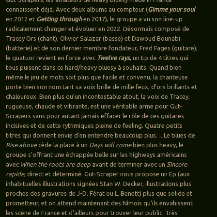
connaissent déjà. Avec deux albums au compteur (
Gimme your soul
en 2012 et
Getting through
en 2017), le groupe a vu son line-up
radicalement changer et évoluer en 2022. Désormais composé de
Tracey Ors (chant), Olivier Salazar (basse) et Dawoud Bounabi
(batterie) et de son dernier membre fondateur, Fred Fages (guitare),
le quatuor revient en force avec
Twelve rays
, un Ep de 4 titres qui
tous puisent dans ce hard/heavy bluesy à souhaits. Quand bien
même le jeu de mots soit plus que facile et convenu, la chanteuse
porte bien son nom tant sa voix brille de mille feux, d’ors brillants et
chaleureux. Bien plus qu’un incontestable atout, la voix de Tracey,
rugueuse, chaude et vibrante, est une véritable arme pour Gut-
Scrapers sans pour autant jamais effacer le rôle de ces guitares
incisives et de cette rythmiques pleine de feeling. Quatre petits
titres qui donnent envie d’en entendre beaucoup plus… Le blues de
Rise above
cède la place à un
Days will come
bien plus heavy, le
groupe s’offrant une échappée belle sur les highways américains
avec
When the roots are deep
avant de terminer avec un
Sincere
rapide
, direct et déterminé. Gut-Scraper nous propose un Ep (aux
inhabituelles illustrations signées Stan W. Decker, illustrations plus
proches des gravures de J-D. Férat ou L. Benett) plus que solide et
prometteur, et on attend maintenant des Nîmois qu’ils envahissent
les scène de France et d’ailleurs pour trouver leur public. Très