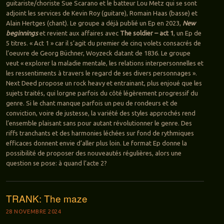
guitariste/choriste Sue Scarano et le batteur Lou Metz qui se sont
adjoint les services de Kevin Roy (guitare), Romain Haas (basse) et
Alain Hertges (chant). Le groupe a déjà publié un Ep en 2023,
New
beginnings
et revient aux affaires avec
The soldier – act 1
, un Ep de
5 titres. « Act 1 » car il s’agit du premier de cinq volets consacrés de
l’oeuvre de Georg Büchner, Woyzeck datant de 1836. Le groupe
veut « explorer la maladie mentale, les relations interpersonnelles et
les ressentiments à travers le regard de ses divers personnages ».
Next Deed propose un rock heavy et entrainant, plus enjoué que les
sujets traités, qui lorgne parfois du côté légèrement progressif du
genre. Si le chant manque parfois un peu de rondeurs et de
conviction, voire de justesse, la variété des styles approchés rend
l’ensemble plaisant sans pour autant révolutionner le genre. Des
riffs tranchants et des harmonies léchées sur fond de rythmiques
efficaces donnent envie d’aller plus loin. Le format Ep donne la
possibilité de proposer des nouveautés régulières, alors une
question se pose: à quand l’acte 2?
TRANK: The maze
28 NOVEMBRE 2024