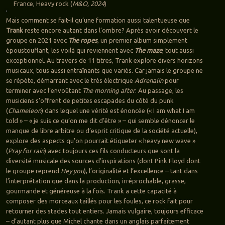
France, Heavy rock (
M&O, 2024
)
Mais comment se fait-il qu’une formation aussi talentueuse que
Trank
reste encore autant dans l’ombre? Après avoir découvert le
groupe en 2021 avec
The ropes
, un premier album simplement
époustouflant, les voilà qui reviennent avec
The maze
, tout aussi
exceptionnel. Au travers de 11 titres, Trank explore divers horizons
musicaux, tous aussi entraînants que variés. Car jamais le groupe ne
se répète, démarrant avec le très électrique
Adrenalin
pour
terminer avec l’envoûtant
The morning after
. Au passage, les
musiciens s’offrent de petites escapades du côté du punk
(
Chameleon
) dans lequel une vérité est énoncée (« I am what I am
told » – « je suis ce qu’on me dit d’être » – qui semble dénoncer le
manque de libre arbitre ou d’esprit critique de la société actuelle),
explore des aspects qu’on pourrait étiqueter « heavy new wave »
(
Pray for rain
) avec toujours ces fils conducteurs que sont la
diversité musicale des sources d’inspirations (dont Pink Floyd dont
le groupe reprend
Hey you
), l’originalité et l’excellence – tant dans
l’interprétation que dans la production, irréprochable, grasse,
gourmande et généreuse à la fois. Trank a cette capacité à
composer des morceaux taillés pour les foules, ce rock fait pour
retourner des stades tout entiers. Jamais vulgaire, toujours efficace
– d’autant plus que Michel chante dans un anglais parfaitement