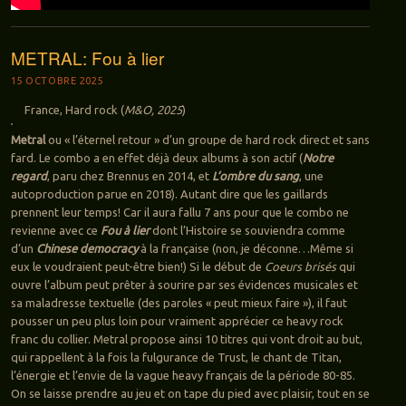
METRAL: Fou à lier
15 OCTOBRE 2025
France, Hard rock (
M&O, 2025
)
Metral
ou « l’éternel retour » d’un groupe de hard rock direct et sans
fard. Le combo a en effet déjà deux albums à son actif (
Notre
regard
, paru chez Brennus en 2014, et
L’ombre du sang
, une
autoproduction parue en 2018). Autant dire que les gaillards
prennent leur temps! Car il aura fallu 7 ans pour que le combo ne
revienne avec ce
Fou à lier
dont l’Histoire se souviendra comme
d’un
Chinese democracy
à la française (non, je déconne…Même si
eux le voudraient peut-être bien!) Si le début de
Coeurs brisés
qui
ouvre l’album peut prêter à sourire par ses évidences musicales et
sa maladresse textuelle (des paroles « peut mieux faire »), il faut
pousser un peu plus loin pour vraiment apprécier ce heavy rock
franc du collier. Metral propose ainsi 10 titres qui vont droit au but,
qui rappellent à la fois la fulgurance de Trust, le chant de Titan,
l’énergie et l’envie de la vague heavy français de la période 80-85.
On se laisse prendre au jeu et on tape du pied avec plaisir, tout en se