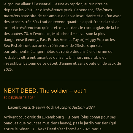
le groupe allant à l’essentiel – à une exception, aucun titre ne
dépasse les 2’30 – et d’irrévérence punk. Cependant,
She loves
monsters
transpire de cet amour de la vie insouciante et du fun avec
des accents très 60’s tout en revendiquant un esprit franc du collier,
brut et irrévérencieux qu’on retrouvait dans le rock anglais de la fin
des années 70. A l’évidence, Motörhead – sa version la plus
dangereuse (Lemmy, Fast Eddie, Animal Taylor) – Iggy Pop ou les
Sex Pistols font partie des références de 2Sisters qui sait
parfaitement mélanger mélodies rentre dedans à une forme de
rockabilly ultra entrainant et dansant. Un must imparable et
irrésistible! L’album de ce début d’année et sans doute un de ceux de
2025.
NEXT DEED: The soldier – act 1
30 DÉCEMBRE 2024
Luxembourg, (Heavy) Rock (
Autoproduction, 2024
Arrivant tout droit du Luxembourg – le pays (plus connu pour ses
banques que pour ses musiciens heavy), pas le jardin parisien (qui
abrite le Sénat…) –
Next Deed
s’est formé en 2021 par la