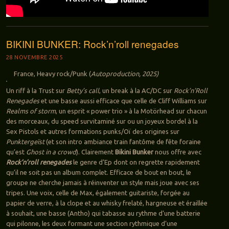
BIKINI BUNKER: Rock’n’roll renegades
28 NOVEMBRE 2025
France, Heavy rock/Punk (
Autoproduction, 2025)
Un riff à la Trust sur
Betty’s call
, un break à la AC/DC sur
Rock’n’Roll
Renegades
et une basse aussi efficace que celle de Cliff Williams sur
Realms of storm
, un esprit « power trio » à la Motörhead sur chacun
des morceaux, du speed survitaminé sur ou un joyeux bordel à la
Sex Pistols et autres formations punks/Oï des origines sur
Punktergeïst
(et son intro ambiance train fantôme de fête foraine
qu’est
Ghost in a crowd
). Clairement
Bikini Bunker
nous offre avec
Rock’n’roll renegades
le genre d’Ep dont on regrette rapidement
qu’il ne soit pas un album complet. Efficace de bout en bout, le
groupe ne cherche jamais à réinventer un style mais joue avec ses
tripes. Une voix, celle de Max, également guitariste, forgée au
papier de verre, à la clope et au whisky frelaté, hargneuse et éraillée
à souhait, une basse (Antho) qui tabasse au rythme d’une batterie
qui pilonne, les deux formant une section rythmique d’une