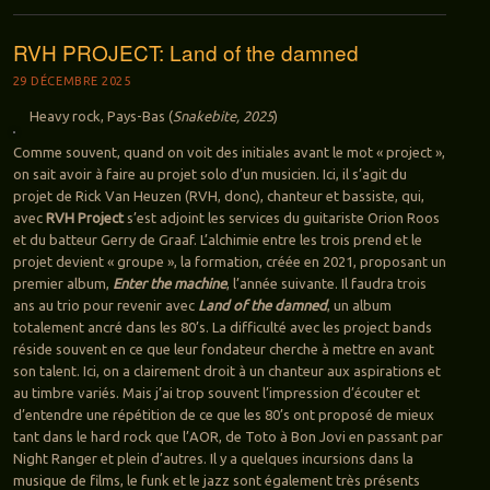
RVH PROJECT: Land of the damned
29 DÉCEMBRE 2025
Heavy rock, Pays-Bas (
Snakebite, 2025
)
Comme souvent, quand on voit des initiales avant le mot « project »,
on sait avoir à faire au projet solo d’un musicien. Ici, il s’agit du
projet de Rick Van Heuzen (RVH, donc), chanteur et bassiste, qui,
avec
RVH Project
s’est adjoint les services du guitariste Orion Roos
et du batteur Gerry de Graaf. L’alchimie entre les trois prend et le
projet devient « groupe », la formation, créée en 2021, proposant un
premier album,
Enter the machine
, l’année suivante. Il faudra trois
ans au trio pour revenir avec
Land of the damned
, un album
totalement ancré dans les 80’s. La difficulté avec les project bands
réside souvent en ce que leur fondateur cherche à mettre en avant
son talent. Ici, on a clairement droit à un chanteur aux aspirations et
au timbre variés. Mais j’ai trop souvent l’impression d’écouter et
d’entendre une répétition de ce que les 80’s ont proposé de mieux
tant dans le hard rock que l’AOR, de Toto à Bon Jovi en passant par
Night Ranger et plein d’autres. Il y a quelques incursions dans la
musique de films, le funk et le jazz sont également très présents