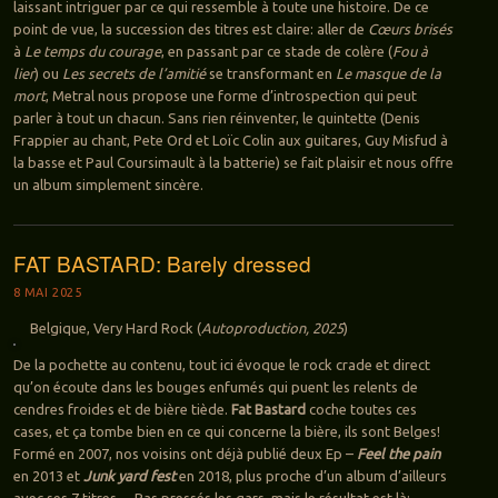
laissant intriguer par ce qui ressemble à toute une histoire. De ce
point de vue, la succession des titres est claire: aller de
Cœurs brisés
à
Le temps du courage
, en passant par ce stade de colère (
Fou à
lier
) ou
Les secrets de l’amitié
se transformant en
Le masque de la
mort
, Metral nous propose une forme d’introspection qui peut
parler à tout un chacun. Sans rien réinventer, le quintette (Denis
Frappier au chant, Pete Ord et Loïc Colin aux guitares, Guy Misfud à
la basse et Paul Coursimault à la batterie) se fait plaisir et nous offre
un album simplement sincère.
FAT BASTARD: Barely dressed
8 MAI 2025
Belgique, Very Hard Rock (
Autoproduction, 2025
)
De la pochette au contenu, tout ici évoque le rock crade et direct
qu’on écoute dans les bouges enfumés qui puent les relents de
cendres froides et de bière tiède.
Fat Bastard
coche toutes ces
cases, et ça tombe bien en ce qui concerne la bière, ils sont Belges!
Formé en 2007, nos voisins ont déjà publié deux Ep –
Feel the pain
en 2013 et
Junk yard fest
en 2018, plus proche d’un album d’ailleurs
avec ses 7 titres… Pas pressés les gars, mais le résultat est là: