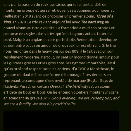
unis par la passion du rock qui tâche, qui se lancent le défi de
monter un groupe et qui se retrouvent sélectionnés pour jouer au
Hellfest en 2018 avant de proposer un premier album,
Three of a
kind
, en 2020. Le trio revient aujourd’hui avec
The hard way
, un
nouvel album au titre explicite. La formation a muri son propos et
propose des styles plus variés qui font toujours autant taper du
pied. Malgré un anglais encore perfectible, Redemption développe
et démontre tout son amour du gros rock, direct et franc. Si le trio
nous replonge dans le heavy pur jus des 80’s, il le fait avec un son
résolument moderne. Partout, on sent un inconditionnel amour pour
les guitares grasses et les gros sons, les rythmes imparables, ainsi
qu’un profond respect pour les anciens, d’AC/DC à Motörhead, le
groupe rendant même une forme d’hommage à ces derniers en
reprenant, accompagné d’une invitée de marque (Ruyter Suys de
Nashville Pussy), un certain
Overkill
.
The hard way
est un album
efficace de bout en bout. On les entend volontiers monter sur scène
en scandant un graveleux: «
Good evening! We are Redemption, and
we are a familly. We also play rock’n’roll!
«