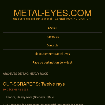
METAL-EYES.COM
Un autre regard sur le metal – Garanti 100% NO CHAT GPT
Menu
Aller au contenu principal
Accueil
A propos
Contacts
Ils soutiennent Metal Eyes
Page de destination de widget
ARCHIVES DE TAG:
HEAVY ROCK
GUT-SCRAPERS: Twelve rays
30 DÉCEMBRE 2025
France, Heavy rock (
Brennus, 2025
)
Gut-Scrapers, les amateurs de heavy bluesy made in France