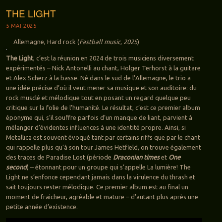
THE LIGHT
5 MAI 2025
Allemagne, Hard rock (
Fastball music, 2025
)
The Light
, c’est la réunion en 2024 de trois musiciens diversement
expérimentés – Nick Antonelli au chant, Holger Terhorst à la guitare
et Alex Scherz à la basse. Né dans le sud de l’Allemagne, le trio a
une idée précise d’où il veut mener sa musique et son auditoire: du
rock musclé et mélodique tout en posant un regard quelque peu
critique sur la folie de l’humanité. Le résultat, c’est ce premier album
éponyme qui, s’il souffre parfois d’un manque de liant, parvient à
mélanger d’évidentes influences à une identité propre. Ainsi, si
Metallica est souvent évoqué tant par certains riffs que par le chant
qui rappelle plus qu’à son tour James Hetfield, on trouve également
des traces de Paradise Lost (période
Draconian times
et
One
second
) – étonnant pour un groupe qui s’appelle La lumière! The
Light ne s’enfonce cependant jamais dans la virulence du thrash et
sait toujours rester mélodique. Ce premier album est au final un
moment de fraicheur, agréable et mature – d’autant plus après une
petite année d’existence.