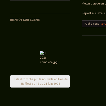
Melun puisqu’en pl
Report à suivre s
BIENTÔT SUR SCENE
Publié dans
REPO
Navigation des ar
Tales from the pit, la nouvelle édition du
Hellfest du 18 au 21 juin 2026