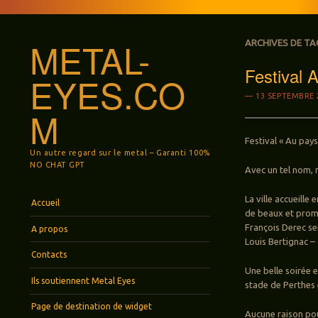
METAL-
ARCHIVES DE TA
Festival
EYES.CO
13 SEPTEMBRE 
M
Festival « Au pay
Un autre regard sur le metal – Garanti 100%
NO CHAT GPT
Avec un tel nom, 
Menu
Aller au contenu principal
La ville accueille
Accueil
de beaux et prome
François Derec se
A propos
Louis Bertignac – 
Contacts
Une belle soirée 
Ils soutiennent Metal Eyes
stade de Perthes 
Page de destination de widget
Aucune raison po