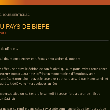
G:
LOUIS BERTIGNAC
 AU PAYS DE BIERE
2019
s de Bière »…
nul doute que Perthes en Gâtinais peut attirer du monde!
 en effet une nouvelle édition de son festival qui aura pour invités cette année
tteurs noms: Clara nous offrira un moment plein d’émotions, Jean-
ra présent pour l’humour, et le côté plus rock sera assuré par Manu Lanvin et
qui était déjà venu il y a quelques années.
en perspective qui se tiendra le samedi 21 septembre à partir de 18h au
en Gâtinais.
ur ne pas se rendre dans cette ravissante commune près de Nemours et de