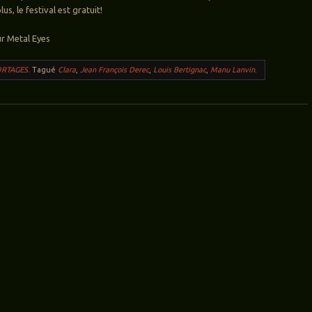
us, le festival est gratuit!
ur Metal Eyes
RTAGES
.
Tagué
Clara
,
Jean François Derec
,
Louis Bertignac
,
Manu Lanvin
.
ticles