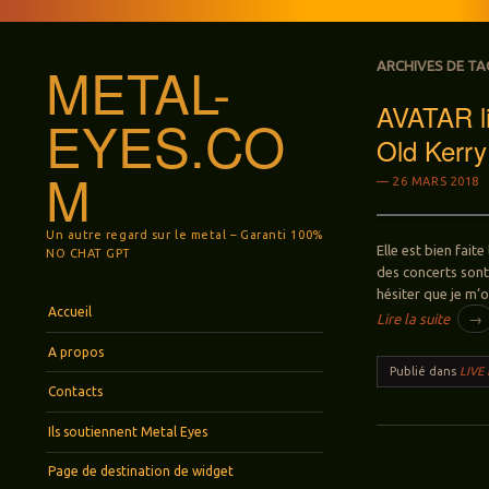
METAL-
ARCHIVES DE TA
AVATAR li
EYES.CO
Old Kerry
M
26 MARS 2018
Un autre regard sur le metal – Garanti 100%
Elle est bien fait
NO CHAT GPT
des concerts sont
hésiter que je m’o
Menu
Aller au contenu principal
Accueil
Lire la suite
→
A propos
Publié dans
LIVE
Contacts
Ils soutiennent Metal Eyes
Page de destination de widget
Navigation des ar