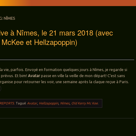
G:
NÎMES
ve à Nîmes, le 21 mars 2018 (avec
 McKee et Hellzapoppin)
e la vie, parfois. Envoyé en formation quelques jours à Nîmes, je regarde si
 prévus. Et bim!
Avatar
passe en ville la veille de mon départ! C’est sans
rganise pour retourner les voir, une semaine après la claque reçue à Paris.
 REPORTS
.
Tagué
Avatar
,
Hellzapoppin
,
Nîmes
,
Old Kerry Mc Kee
.
ticles