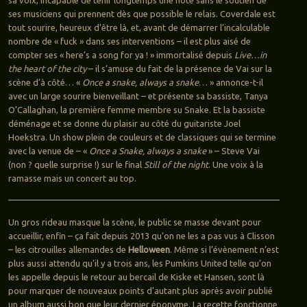
ses musiciens qui prennent dès que possible le relais. Coverdale est
tout sourire, heureux d’être là, et, avant de démarrer l’incalculable
nombre de « fuck » dans ses interventions – il est plus aisé de
compter ses « here’s a song for ya ! » immortalisé depuis
Live…in
the heart of the city
– il s’amuse du fait de la présence de Vai sur la
scène d’à côté… «
Once a snake, always a snake
… » annonce-t-il
avec un large sourire bienveillant – et présente sa bassiste, Tanya
O’Callaghan, la première femme membre su Snake. Et la bassiste
déménage et se donne du plaisir au côté du guitariste Joel
Hoekstra. Un show plein de couleurs et de classiques qui se termine
avec la venue de – «
Once a Snake, always a snake
» – Steve Vai
(non ? quelle surprise !) sur le final
Still of the night
. Une voix à la
ramasse mais un concert au top.
Un gros rideau masque la scène, le public se masse devant pour
accueillir, enfin – ça fait depuis 2013 qu’on ne les a pas vus à Clisson
– les citrouilles allemandes de
Helloween
. Même si l’évènement n’est
plus aussi attendu qu’il y a trois ans, les Pumkins United telle qu’on
les appelle depuis le retour au bercail de Kiske et Hansen, sont là
pour marquer de nouveaux points d’autant plus après avoir publié
un album aussi bon que leur dernier éponyme. La recette fonctionne