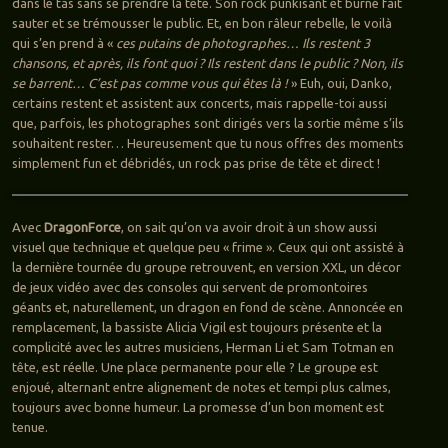
dans le tas sans se prendre la tête. Son rock punkisant et burné fait
sauter et se trémousser le public. Et, en bon râleur rebelle, le voilà
qui s’en prend à «
ces putains de photographes… Ils restent 3
chansons, et après, ils font quoi ? Ils restent dans le public ? Non, ils
se barrent… C’est pas comme vous qui êtes là !
» Euh, oui, Danko,
certains restent et assistent aux concerts, mais rappelle-toi aussi
que, parfois, les photographes sont dirigés vers la sortie même s’ils
souhaitent rester… Heureusement que tu nous offres des moments
simplement fun et débridés, un rock pas prise de tête et direct !
Avec
DragonForce
, on sait qu’on va avoir droit à un show aussi
visuel que technique et quelque peu « frime ». Ceux qui ont assisté à
la dernière tournée du groupe retrouvent, en version XXL, un décor
de jeux vidéo avec des consoles qui servent de promontoires
géants et, naturellement, un dragon en fond de scène. Annoncée en
remplacement, la bassiste Alicia Vigil est toujours présente et la
complicité avec les autres musiciens, Herman Li et Sam Totman en
tête, est réelle. Une place permanente pour elle ? Le groupe est
enjoué, alternant entre alignement de notes et tempi plus calmes,
toujours avec bonne humeur. La promesse d’un bon moment est
tenue.