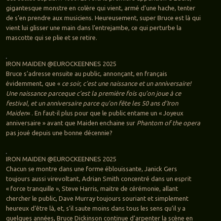
gigantesque monstre en colère qui vient, armé d’une hache, tenter
de s’en prendre aux musiciens. Heureusement, super Bruce est là qui
vient lui glisser une main dans l’entrejambe, ce qui perturbe la
mascotte qui se plie et se retire.
IRON MAIDEN @EUROCKEENNES 2025
Bruce s’adresse ensuite au public, annonçant, en français
évidemment, que «
ce soir, c’est une naissance et un anniversaire!
Une naissance parceque c’est la première fois qu’on joue à ce
festival, et un anniversaire parce qu’on fête les 50 ans d’Iron
Maiden
« . En faut-il plus pour que le public entame un « Joyeux
anniversaire » avant que Maiden enchaine sur
Phantom of the opera
pas joué depuis une bonne décennie?
IRON MAIDEN @EUROCKEENNES 2025
Chacun se montre dans une forme éblouissante, Janick Gers
toujours aussi virevoltant, Adrian Smith concentré dans un esprit
« force tranquille », Steve Harris, maitre de cérémonie, allant
chercher le public, Dave Murray toujours souriant et simplement
heureux d’être là, et, s’il saute moins dans tous les sens qu’il y a
quelques années, Bruce Dickinson continue d’arpenter la scène en