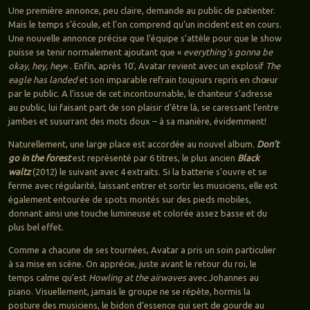
Une première annonce, peu claire, demande au public de patienter.
Mais le temps s’écoule, et l’on comprend qu’un incident est en cours.
Une nouvelle annonce précise que l’équipe s’attèle pour que le show
puisse se tenir normalement ajoutant que «
everything’s gonna be
okay, hey, hey
« . Enfin, après 10′, Avatar revient avec un explosif
The
eagle has landed
et son imparable refrain toujours repris en chœur
par le public. A l’issue de cet incontournable, le chanteur s’adresse
au public, lui faisant part de son plaisir d’être là, se caressant l’entre
jambes et susurrant des mots doux – à sa manière, évidemment!
Naturellement, une large place est accordée au nouvel album.
Don’t
go in the forest
est représenté par 6 titres, le plus ancien
Black
waltz
(2012) le suivant avec 4 extraits. Si la batterie s’ouvre et se
ferme avec régularité, laissant entrer et sortir les musiciens, elle est
également entourée de spots montés sur des pieds mobiles,
donnant ainsi une touche lumineuse et colorée assez basse et du
plus bel effet.
Comme a chacune de ses tournées, Avatar a pris un soin particulier
à sa mise en scène. On apprécie, juste avant le retour du roi, le
temps calme qu’est
Howling at the airwaves
avec Johannes au
piano. Visuellement, jamais le groupe ne se répète, hormis la
posture des musiciens, le bidon d’essence qui sert de gourde au