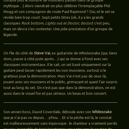
compte plus le nombre de musiciens passés dans ce groupe
mythique…) Alors viendrait-on plus célébrer l’irremplaçable Phil
Mogg et son compagnon de route Paul Raymond ? Oui, et le set se
révèle bien trop court. Sept petits titres (ok, il y a les grands
classiques
Rock bottom, Lights out et Doctor, doctor
) c’est peu,
mais on devra s’en contenter. Une jolie prestation d’un groupe de
légende.
On file du côté de
Steve Vai
, ex guitariste de Whistesnake (qui, tiens
donc, passe à côté juste après…) qui se donne à fond avec ses
classiques instrumentaux. Il le sait, un set basé uniquement sur la
guitare peut lasser rapidement les non musiciens, surtout si le
gratteux joue la démonstration. Mais Vai n’est pas de ceux-là,
jouant avec ses musiciens et le public, grimaçant et ayant l’air surpris
tout au long du set. On n’est pas que dans la démonstration, on est
aussi dans le visuel fun et pas sérieux. Un beau et bon concert.
Son ancien boss, David Coverdale, déboule avec son
Whitesnake
que je n’ai pas vu depuis… pfiou… Et si la pêche est là, le constat
est malheureusement sans équivoque : le chanteur a vraiment perdu
sa voix, incapable de tenir longtemps une note sans le soutien de