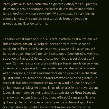
ici toujours aussi bien, entre trio de guitares, duos/trios ou presque
de chant, le groupe propose une setlist de classiques imparables
(
Eagle fly free, Dr Stein, Future world, I want out
…) et semble uni
comme jamais. Une superbe prestation de bout en bout d’un
groupe au meilleur de sa forme.
La soirée est allemande puisque la tête d’affiche n’est autre que les
fidèles
Scorpions
qui, à l’origine, devaient clore cette seconde
partie du Hellfest. Mais la venue de vous savez qui a aussi poussé
Barbaud et son équipe à penser à cette quatrième journée. Meine et
sa bande ont accepté de clore cette journée du jeudi et c’est tant
mieux. Car même si le chanteur semble parfois en mode diesel – lent
à démarrer – le groupe trouve rapidement sa vitesse de croisière.
Avec Scorpions, on sait exactement ce qu’on va avoir : un chanteur
qui distribue l’équivalent de la forêt amazonienne en baguettes, un
break de ballades intemporelles (avec un Wind of Change revisité
en hommage à l’Ukraine) et une large place laissée au nouvel album
(avec, de mémoire, au moins cinq titres extraits de
Rock believer
),
un show son et lumières rodé et d’une efficacité sans pareille, une
guitare qui fume… Oui, les anciens savent exactement quoi faire
pour satisfaire leur public et c’est tant mieux, car Scorpions se