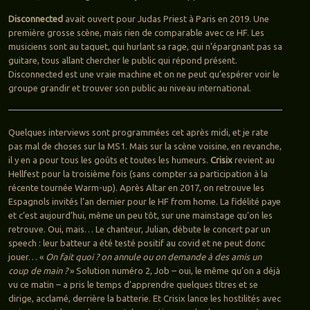
Disconnected
avait ouvert pour Judas Priest à Paris en 2019. Une
première grosse scène, mais rien de comparable avec ce HF. Les
musiciens sont au taquet, qui hurlant sa rage, qui n’épargnant pas sa
guitare, tous allant chercher le public qui répond présent.
Disconnected est une vraie machine et on ne peut qu’espérer voir le
groupe grandir et trouver son public au niveau international.
Quelques interviews sont programmées cet après midi, et je rate
pas mal de choses sur la MS1. Mais sur la scène voisine, en revanche,
il y en a pour tous les goûts et toutes les humeurs.
Crisix
revient au
Hellfest pour la troisième fois (sans compter sa participation à la
récente tournée Warm-up). Après Altar en 2017, on retrouve les
Espagnols invités l’an dernier pour le HF from home. La fidélité paye
et c’est aujourd’hui, même un peu tôt, sur une mainstage qu’on les
retrouve. Oui, mais… Le chanteur, Julian, débute le concert par un
speech : leur batteur a été testé positif au covid et ne peut donc
jouer… «
On fait quoi ? on annule ou on demande à des amis un
coup de main ?
» Solution numéro 2, Job – oui, le même qu’on a déjà
vu ce matin – a pris le temps d’apprendre quelques titres et se
dirige, acclamé, derrière la batterie. Et Crisix lance les hostilités avec