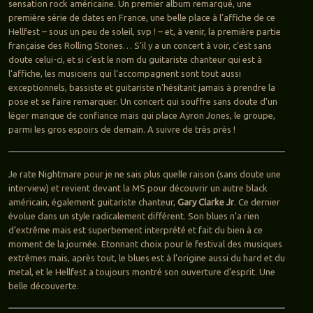
sensation rock américaine. Un premier album remarqué, une
première série de dates en France, une belle place à l’affiche de ce
Hellfest – sous un peu de soleil, svp ! – et, à venir, la première partie
française des Rolling Stones… S’il y a un concert à voir, c’est sans
doute celui-ci, et si c’est le nom du guitariste chanteur qui est à
l’affiche, les musiciens qui l’accompagnent sont tout aussi
exceptionnels, bassiste et guitariste n’hésitant jamais à prendre la
pose et se faire remarquer. Un concert qui souffre sans doute d’un
léger manque de confiance mais qui place Ayron Jones, le groupe,
parmi les gros espoirs de demain. A suivre de très près !
Je rate Nightmare pour je ne sais plus quelle raison (sans doute une
interview) et revient devant la MS pour découvrir un autre black
américain, également guitariste chanteur,
Gary Clarke Jr
. Ce dernier
évolue dans un style radicalement différent. Son blues n’a rien
d’extrême mais est superbement interprété et fait du bien à ce
moment de la journée. Etonnant choix pour le festival des musiques
extrêmes mais, après tout, le blues est à l’origine aussi du hard et du
metal, et le Hellfest a toujours montré son ouverture d’esprit. Une
belle découverte.