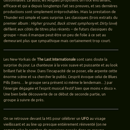
clissonnaises. Là aussi, les Anglais proposent un rock entrainant,
efficace et qui a depuis longtemps fait ses preuves, et ses dernières
productions sont simplement irréprochables. Mais la prestation de
Thunder est simple et sans surprise. Les classiques (trois extraits du
premier album :
Higher ground, Back street symphony
et
Dirty love
)
défilent aux côtés de titres plus récents – de futurs classiques du
groupe – mais il manque peut-être un peu de folie à ce set au
demeurant plus que sympathique mais certainement trop court.
Les New-Yorkais de
The Last Internationale
sont sans doute la
surprise du jour. La chanteuse à la voix suave et puissante et au look
brillant fait le show. Dans l’incapacité de se poser, elle arpente cette
énorme scène et va chercher le public. L’esprit évoque celui de Blues
Pills (tiens… le groupe sera présent ici même le lendemain…) par
l’énergie dégagée et l’esprit musical festif bien que moins « disco ».
Une bien belle découverte de ce début de seconde partie, un
groupe à suivre de près.
On se retrouve devant la MS pour célébrer un
UFO
au visage
vieillissant et au line up presque entièrement réinventé (on ne