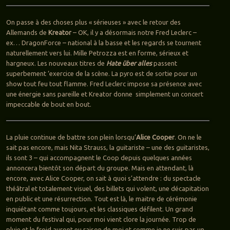
On passe à des choses plus « sérieuses » avec le retour des
Allemands de
Kreator
– OK, il y a désormais notre Fred Leclerc –
ex… DragonForce – national à la basse et les regards se tournent
naturellement vers lui. Mille Petrozza est en forme, sérieux et
hargneux. Les nouveaux titres de
Hate über alles
passent
superbement ‘exercice de la scène. La pyro est de sortie pour un
show tout feu tout flamme. Fred Leclerc impose sa présence avec
une énergie sans pareille et Kreator donne simplement un concert
impeccable de bout en bout.
La pluie continue de battre son plein lorsqu’
Alice Cooper
. On ne le
sait pas encore, mais Nita Strauss, la guitariste – une des guitaristes,
ils sont 3 – qui accompagnent le Coop depuis quelques années
annoncera bientôt son départ du groupe. Mais en attendant, là
encore, avec Alice Cooper, on sait à quoi s’attendre : du spectacle
théâtral et totalement visuel, des billets qui volent, une décapitation
en public et une résurrection. Tout est là, le maitre de cérémonie
inquiétant comme toujours, et les classiques défilent. Un grand
moment du festival qui, pour moi vient clore la journée. Trop de
pluie et le froid auront eu raison de moi et comme je ne suis pas un