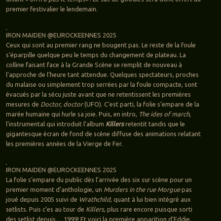
premier festivalier le lendemain.
IRON MAIDEN @EUROCKEENNES 2025
Ceux qui sont au premier rang ne bougent pas. Le reste de la foule
s’éparpille quelque peu le temps du changement de plateau. La
colline faisant face à la Grande Scène se remplit de nouveau à
l’approche de l’heure tant attendue. Quelques spectateurs, proches
du malaise ou simplement trop serrées par la foule compacte, sont
évacués par la sécu juste avant que ne retentissent les premières
mesures de
Doctor, doctor
(UFO). C’est parti, la folie s’empare de la
marée humaine qui hurle sa joie. Puis, en intro,
The ides of march
,
l’instrumental qui introduit l’album
Killers
retentit tandis que le
gigantesque écran de fond de scène diffuse des animations relatant
les premières années de la Vierge de Fer.
IRON MAIDEN @EUROCKEENNES 2025
La folie s’empare du public dès l’arrivée des six sur scène pour un
premier moment d’anthologie, un
Murders in the rue Morgue
pas
joué depuis 2005 suivi de
Wrathchild
, quant à lui bien intégré aux
setlists. Puis c’es au tour de
Killers
, plus rare encore puisque sorti
des setlist depuis… 1999! Et voici la première apparition d’Eddie,