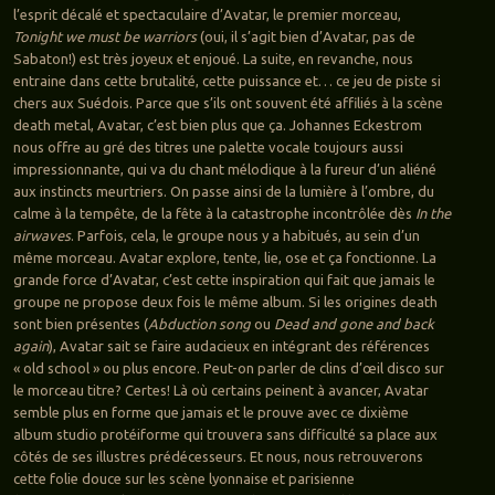
l’esprit décalé et spectaculaire d’Avatar, le premier morceau,
Tonight we must be warriors
(oui, il s’agit bien d’Avatar, pas de
Sabaton!) est très joyeux et enjoué. La suite, en revanche, nous
entraine dans cette brutalité, cette puissance et… ce jeu de piste si
chers aux Suédois. Parce que s’ils ont souvent été affiliés à la scène
death metal, Avatar, c’est bien plus que ça. Johannes Eckestrom
nous offre au gré des titres une palette vocale toujours aussi
impressionnante, qui va du chant mélodique à la fureur d’un aliéné
aux instincts meurtriers. On passe ainsi de la lumière à l’ombre, du
calme à la tempête, de la fête à la catastrophe incontrôlée dès
In the
airwaves
. Parfois, cela, le groupe nous y a habitués, au sein d’un
même morceau. Avatar explore, tente, lie, ose et ça fonctionne. La
grande force d’Avatar, c’est cette inspiration qui fait que jamais le
groupe ne propose deux fois le même album. Si les origines death
sont bien présentes (
Abduction song
ou
Dead and gone and back
again
), Avatar sait se faire audacieux en intégrant des références
« old school » ou plus encore. Peut-on parler de clins d’œil disco sur
le morceau titre? Certes! Là où certains peinent à avancer, Avatar
semble plus en forme que jamais et le prouve avec ce dixième
album studio protéiforme qui trouvera sans difficulté sa place aux
côtés de ses illustres prédécesseurs. Et nous, nous retrouverons
cette folie douce sur les scène lyonnaise et parisienne