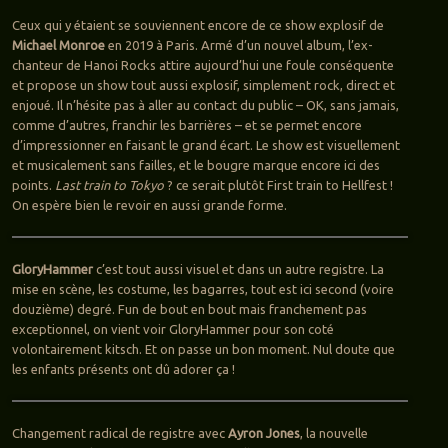
Ceux qui y étaient se souviennent encore de ce show explosif de
Michael Monroe
en 2019 à Paris. Armé d’un nouvel album, l’ex-
chanteur de Hanoi Rocks attire aujourd’hui une foule conséquente
et propose un show tout aussi explosif, simplement rock, direct et
enjoué. Il n’hésite pas à aller au contact du public – OK, sans jamais,
comme d’autres, franchir les barrières – et se permet encore
d’impressionner en faisant le grand écart. Le show est visuellement
et musicalement sans failles, et le bougre marque encore ici des
points.
Last train to Tokyo
? ce serait plutôt First train to Hellfest !
On espère bien le revoir en aussi grande forme.
GloryHammer
c’est tout aussi visuel et dans un autre registre. La
mise en scène, les costume, les bagarres, tout est ici second (voire
douzième) degré. Fun de bout en bout mais franchement pas
exceptionnel, on vient voir GloryHammer pour son coté
volontairement kitsch. Et on passe un bon moment. Nul doute que
les enfants présents ont dû adorer ça !
Changement radical de registre avec
Ayron Jones
, la nouvelle