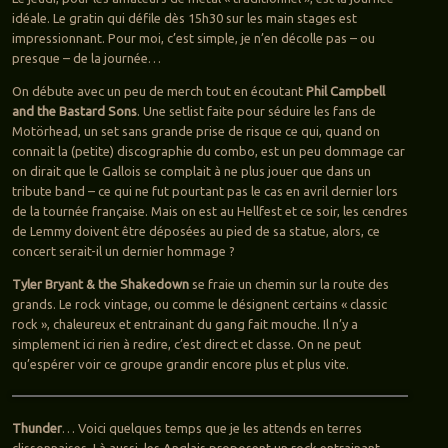
idéale. Le gratin qui défile dès 15h30 sur les main stages est
impressionnant. Pour moi, c’est simple, je n’en décolle pas – ou
presque – de la journée…
On débute avec un peu de merch tout en écoutant
Phil Campbell
and the Bastard Sons
. Une setlist faite pour séduire les fans de
Motörhead, un set sans grande prise de risque ce qui, quand on
connait la (petite) discographie du combo, est un peu dommage car
on dirait que le Gallois se complait à ne plus jouer que dans un
tribute band – ce qui ne fut pourtant pas le cas en avril dernier lors
de la tournée française. Mais on est au Hellfest et ce soir, les cendres
de Lemmy doivent être déposées au pied de sa statue, alors, ce
concert serait-il un dernier hommage ?
Tyler Bryant & the Shakedown
se fraie un chemin sur la route des
grands. Le rock vintage, ou comme le désignent certains « classic
rock », chaleureux et entrainant du gang fait mouche. Il n’y a
simplement ici rien à redire, c’est direct et classe. On ne peut
qu’espérer voir ce groupe grandir encore plus et plus vite.
Thunder
… Voici quelques temps que je les attends en terres