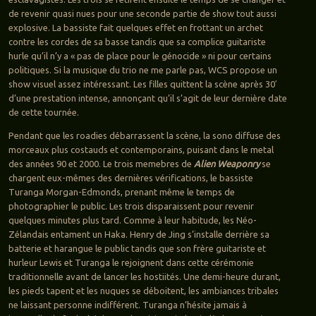
de revenir quasi nues pour une seconde partie de show tout aussi
explosive. La bassiste fait quelques effet en frottant un archet
contre les cordes de sa basse tandis que sa complice guitariste
hurle qu’il n’y a « pas de place pour le génocide » ni pour certains
politiques. Si la musique du trio ne me parle pas, WCS propose un
show visuel assez intéressant. Les filles quittent la scène après 30′
d’une prestation intense, annonçant qu’il s’agit de leur dernière date
de cette tournée.
Pendant que les roadies débarrassent la scène, la sono diffuse des
morceaux plus costauds et contemporains, puisant dans le metal
des années 90 et 2000. Le trois memebres de
Alien Weaponry
se
chargent eux-mêmes des dernières vérifications, le bassiste
Turanga Morgan-Edmonds, prenant même le temps de
photographier le public. Les trois disparaissent pour revenir
quelques minutes plus tard. Comme à leur habitude, les Néo-
Zélandais entament un Haka. Henry de Jing s’installe derrière sa
batterie et harangue le public tandis que son frère guitariste et
hurleur Lewis et Turanga le rejoignent dans cette cérémonie
traditionnelle avant de lancer les hostiités. Une demi-heure durant,
les pieds tapent et les nuques se déboitent, les ambiances tribales
ne laissant personne indifférent. Turanga n’hésite jamais à