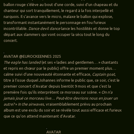
ballon rouge s’élève au bout d’une corde, suivi d’un chapeau et du
chanteur qui sort tranquillement, le regard à la fois interpellé et
narquois. Il s’avance vers le micro, malaxe le ballon qui explose,
transformant instantanément le personnage en fou furieux
incontrôlable.
Dance devil dance
lance les hostilités et donne le top
départ aux slammers qui vont occuper la sécu tout le long du
concert.
AVATAR @EUROCKEENNES 2025
The eagle has landed
(et ses « ladies and gentlemen… » chantants
et repris en chœur par le public) offre un premier moment plus…
calme suivi d’une nouveauté étonnante et efficace,
Captain goat
,
titre à l’issue duquel Johannes informe le public que, ce soir, c’est le
premier concert d’Avatar depuis bientôt 9 mois et que c’est la
première fois qu’ils interprètent ce morceau sur scène. «
On n’a
jamais joué ce morceau live… Peut-être devrions nous en jouer un
autre?
»
In the airwaves
, vraisemblablement prévu au prochain
album est une exclu du soir et se révèle tout aussi efficace et furieux
que ce qu’on attend maintenant d’Avatar.
AVATAR