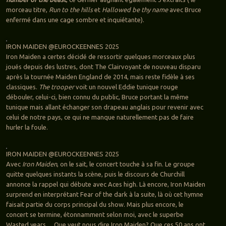
morceau titre,
Run to the hills
et
Hallowed be thy name
avec Bruce
enfermé dans une cage sombre et inquiétante).
IRON MAIDEN @EUROCKEENNES 2025
Iron Maiden a certes décidé de ressortir quelques morceaux plus
joués depuis des lustres, dont The Clairvoyant de nouveau disparu
après la tournée Maiden England de 2014, mais reste fidèle à ses
classiques.
The trooper
voit un nouvel Eddie tunique rouge
débouler, celui-ci, bien connu du public, Bruce portant la même
tunique mais allant échanger son drapeau anglais pour revenir avec
celui de notre pays, ce qui ne manque naturellement pas de faire
hurler la foule.
IRON MAIDEN @EUROCKEENNES 2025
Avec
Iron Maiden
, on le sait, le concert touche à sa fin. Le groupe
quitte quelques instants la scène, puis le discours de Churchill
annonce la rappel qui débute avec Aces high. Là encore, Iron Maiden
surprend en interprétant Fear of the dark à la suite, là où cet hymne
faisait partie du corps principal du show. Mais plus encore, le
concert se termine, étonnamment selon moi, avec le superbe
Wasted years… Que veut nous dire Iron Maiden? Que ces 50 ans ont