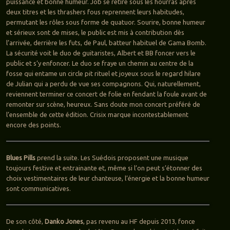
puissance et bonne humeur. Job se retire sous les hourras après
deux titres et les thrashers fous reprennent leurs habitudes,
permutant les rôles sous forme de quatuor. Sourire, bonne humeur
et sérieux sont de mises, le public est mis à contribution dès
l’arrivée, derrière les futs, de Paul, batteur habituel de Gama Bomb.
La sécurité voit le duo de guitaristes, Albert et BB foncer vers le
public et s’y enfoncer. Le duo se fraye un chemin au centre de la
fosse qui entame un circle pit rituel et joyeux sous le regard hilare
de Julian qui a perdu de vue ses compagnons. Qui, naturellement,
reviennent terminer ce concert de folie en fendant la foule avant de
remonter sur scène, heureux. Sans doute mon concert préféré de
l’ensemble de cette édition. Crisix marque incontestablement
encore des points.
Blues Pills
prend la suite. Les Suédois proposent une musique
toujours festive et entrainante et, même si l’on peut s’étonner des
choix vestimentaires de leur chanteuse, l’énergie et la bonne humeur
sont communicatives.
De son côté,
Danko Jones
, pas revenu au HF depuis 2013, fonce