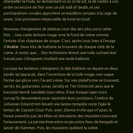
interpeller la foule, lui demandant ici un circle pit, là de sauter à son
ordre ou encore de finir avec un joli wall of death, et ses
participations vocales apportent un équilibre certains à la rage de
Lewis. Une prestation impeccable de bout en bout.
Nouveau changement de plateau sous des airs plus jazzy cette
fois… Une vaste tenture rouge orne le fond de scène comme
l’entrée d’un chapiteau de cirque. C’est, après tout, bien à l’image
d’
Avatar
. Deux kits de batterie se trouvent de chaque côté de la
scène. A moins que… Des techniciens lèvent une toile cachant leur
travail puis s’éloignent révélant une seule batterie.
Lorsque les lumières s’éteignent, la dite batterie se sépare en deux
tandis qu’apparait, dans l’ouverture de la toile rouge, une vague
forme qui glisse vers l’avant scène. Sur une plateforme se trouvent,
serrés, les guitaristes Jonas Jarsbly et Tim Örhström ainsi que le
bassiste Henrik Sandelin tous vétus d’une longue cape noire.
Lorsqu’ils descendent pour rejoindre leurs positions, l’ombre de
Johannes Eckerström tenant une lampe tempête reste figée le
temps de
Captain Goat
. Puis, avec
Silence in the age of apes
, la
fureur prend le pas, les têtes et chevelures des musiciens tournant
furieusement. La pyrotechnie entre en jeu entre feux de bengale et
lancer de flammes. Puis, les musiciens quittent la scène.