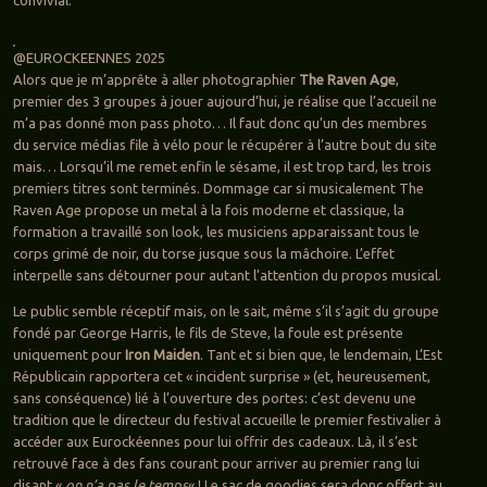
@EUROCKEENNES 2025
Alors que je m’apprête à aller photographier
The Raven Age
,
premier des 3 groupes à jouer aujourd’hui, je réalise que l’accueil ne
m’a pas donné mon pass photo… Il faut donc qu’un des membres
du service médias file à vélo pour le récupérer à l’autre bout du site
mais… Lorsqu’il me remet enfin le sésame, il est trop tard, les trois
premiers titres sont terminés. Dommage car si musicalement The
Raven Age propose un metal à la fois moderne et classique, la
formation a travaillé son look, les musiciens apparaissant tous le
corps grimé de noir, du torse jusque sous la mâchoire. L’effet
interpelle sans détourner pour autant l’attention du propos musical.
Le public semble réceptif mais, on le sait, même s’il s’agit du groupe
fondé par George Harris, le fils de Steve, la foule est présente
uniquement pour
Iron Maiden
. Tant et si bien que, le lendemain, L’Est
Républicain rapportera cet « incident surprise » (et, heureusement,
sans conséquence) lié à l’ouverture des portes: c’est devenu une
tradition que le directeur du festival accueille le premier festivalier à
accéder aux Eurockéennes pour lui offrir des cadeaux. Là, il s’est
retrouvé face à des fans courant pour arriver au premier rang lui
disant «
on n’a pas le temps
« ! Le sac de goodies sera donc offert au