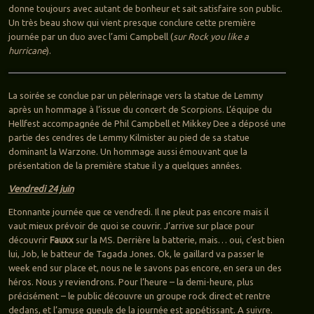
donne toujours avec autant de bonheur et sait satisfaire son public.
Un très beau show qui vient presque conclure cette première
journée par un duo avec l’ami Campbell (
sur Rock you like a
hurricane
).
La soirée se conclue par un pèlerinage vers la statue de Lemmy
après un hommage à l’issue du concert de Scorpions. L’équipe du
Hellfest accompagnée de Phil Campbell et Mikkey Dee a déposé une
partie des cendres de Lemmy Kilmister au pied de sa statue
dominant la Warzone. Un hommage aussi émouvant que la
présentation de la première statue il y a quelques années.
Vendredi 24 juin
Etonnante journée que ce vendredi. Il ne pleut pas encore mais il
vaut mieux prévoir de quoi se couvrir. J’arrive sur place pour
découvrir
Fauxx
sur la MS. Derrière la batterie, mais… oui, c’est bien
lui, Job, le batteur de Tagada Jones. Ok, le gaillard va passer le
week end sur place et, nous ne le savons pas encore, en sera un des
héros. Nous y reviendrons. Pour l’heure – la demi-heure, plus
précisément – le public découvre un groupe rock direct et rentre
dedans, et l’amuse gueule de la journée est appétissant. A suivre.