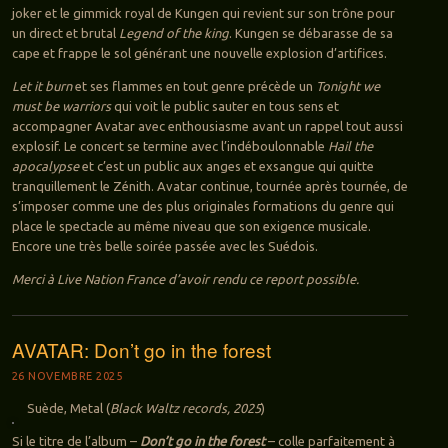
joker et le gimmick royal de Kungen qui revient sur son trône pour
un direct et brutal
Legend of the king
. Kungen se débarasse de sa
cape et frappe le sol générant une nouvelle explosion d’artifices.
Let it burn
et ses flammes en tout genre précède un
Tonight we
must be warriors
qui voit le public sauter en tous sens et
accompagner Avatar avec enthousiasme avant un rappel tout aussi
explosif. Le concert se termine avec l’indéboulonnable
Hail the
apocalypse
et c’est un public aux anges et exsangue qui quitte
tranquillement le Zénith. Avatar continue, tournée après tournée, de
s’imposer comme une des plus originales formations du genre qui
place le spectacle au même niveau que son exigence musicale.
Encore une très belle soirée passée avec les Suédois.
Merci à Live Nation France d’avoir rendu ce report possible.
AVATAR: Don’t go in the forest
26 NOVEMBRE 2025
Suède, Metal (
Black Waltz records, 2025
)
Si le titre de l’album –
Don’t go in the forest
– colle parfaitement à