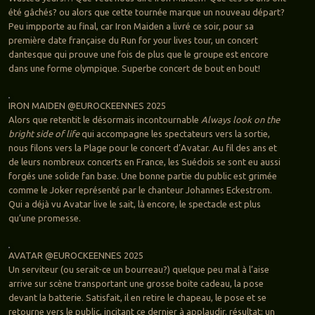
été gâchés? ou alors que cette tournée marque un nouveau départ?
Peu impporte au final, car Iron Maiden a livré ce soir, pour sa
première date française du Run for your lives tour, un concert
dantesque qui prouve une fois de plus que le groupe est encore
dans une forme olympique. Superbe concert de bout en bout!
IRON MAIDEN @EUROCKEENNES 2025
Alors que retentit le désormais incontournable
Always look on the
bright side of life
qui accompagne les spectateurs vers la sortie,
nous filons vers la Plage pour le concert d’Avatar. Au fil des ans et
de leurs nombreux concerts en France, les Suédois se sont eu aussi
forgés une solide fan base. Une bonne partie du public est grimée
comme le Joker représenté par le chanteur Johannes Eckestrom.
Qui a déjà vu Avatar live le sait, là encore, le spectacle est plus
qu’une promesse.
AVATAR @EUROCKEENNES 2025
Un serviteur (ou serait-ce un bourreau?) quelque peu mal à l’aise
arrive sur scène transportant une grosse boite cadeau, la pose
devant la batterie. Satisfait, il en retire le chapeau, le pose et se
retourne vers le public, incitant ce dernier à applaudir. résultat: un