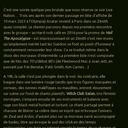
C’est une soirée quelque peu brutale que nous réserve ce soir Live
Nation… Trois ans après son dernier passage en tête d’affiche (le
10 mars 2023 à l’Olympia) Avatar revient à Paris dans un Zénith
quasi complet. Le chemin parcouru depuis ma première rencontre
avec le groupe – au Hard rock café en 2014 pour la promo de
Hail
The Apocalypse
– est impressionnant et un Zénith n’est rien moins
qu’amplement mérité tant les Suédois se font un point d’honneur à
constamment renouveler leur show. Ca se traduit même dans le
choix des morceaux d’intermède. La première liste n’est composée
que de hits des 70’s/début 80’s (de Fleetwood Mac à Joan Jett, en
passant par Pat Benatar, Patti Smith, Kim Carnes…)
A 19h, la salle n’est pas plongée dans le noir. Au contraire, elle
baigne dans une lumière rouge tandis que trois figures masquées et
cornues, des nonnes maléfiques ou maudites, entrent doucement
sur scène sur fond de chants plaintifs.
Witch Club Satan
, trio féminin
norvégien, s’empare ensuite de ses instruments et balance avec
rage son black metal hurlant et torturé. Le chant partagé permet à
chacune de libérer sa colère dans un esprit qui m’évoque l’univers
de Zeal and Ardor, d’autant plus sur ce morceau narré accompagné
de bades, titre qui évoque le sud des USA en des temps
esclavagistes. Les trois se retirent ensuite le temps de se changer et