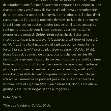
de Kingdom Come fut immédiatement comparé à Led Zeppelin. Son
chanteur, Lenny Wolf, pouvait clamer n’avoir jamais entendu parler
de ce groupe, personne ne le croyait. Tomy Lobo peut-il aujourd’hui
clamer haut et fort que la pochette de New Horizon de The Answer
lui est inconnue? on peut en douter tant les similitudes contraires
sont nombreuses. Je vous laisse juger par vous même. Car le
propos est ici musical.
Golden birds
est un Ep de 6 chansons
inspirées tant par la new wave
(Viperine
au chant doux et écorché,
ou
Night prism
, alliant new wave et rap) que par un romantisme
torturé (
It starts with fire
) ou plus léger et aérien (
Golden birds
).
Erase it all
est, au milieu du disque, plus proche des années 80,
tandis que le groupe s’approche de l’esprit gospel sur
Light all blue
.
Nous avons donc droit à une jolie variété qui cependant mériterait
plus de profondeur et, malheureusement et encore, souffre d’un
accent anglais difficilement compréhensible rendant l’écoute peu
attractive. L’ensemble ne parvient pas à me faire vibrer hormi le
morceau titre et
Light all blue
. Rien d’étonnant, donc, à lire que le
groupe « est une désorganisation autogérée ».
Note: 6,5/10
Titre que je retiens
: Golden birds