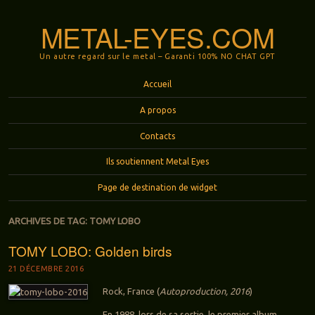
METAL-EYES.COM
Un autre regard sur le metal – Garanti 100% NO CHAT GPT
Menu
Aller au contenu principal
Accueil
A propos
Contacts
Ils soutiennent Metal Eyes
Page de destination de widget
ARCHIVES DE TAG:
TOMY LOBO
TOMY LOBO: Golden birds
21 DÉCEMBRE 2016
Rock, France (
Autoproduction, 2016
)
En 1988, lors de sa sortie, le premier album