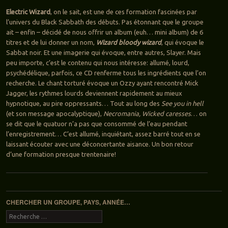
Electric Wizard
, on le sait, est une de ces formation fascinées par
l’univers du Black Sabbath des débuts. Pas étonnant que le groupe
ait – enfin – décidé de nous offrir un album (euh… mini album) de 6
titres et de lui donner un nom,
Wizard bloody wizard
, qui évoque le
Sabbat noir. Et une imagerie qui évoque, entre autres, Slayer. Mais
peu importe, c’est le contenu qui nous intéresse: allumé, lourd,
psychédélique, parfois, ce CD renferme tous les ingrédients que l’on
recherche. Le chant torturé évoque un Ozzy ayant rencontré Mick
Jagger, les rythmes lourds deviennent rapidement au mieux
hypnotique, au pire oppressants… Tout au long des
See you in hell
(et son message apocalyptique),
Necromania, Wicked caresses
… on
se dit que le quatuor n’a pas que consommé de l’eau pendant
l’enregistrement… C’est allumé, inquiétant, assez barré tout en se
laissant écouter avec une déconcertante aisance. Un bon retour
d’une formation presque trentenaire!
Navigation des articles
CHERCHER UN GROUPE, PAYS, ANNÉE…
Recherche