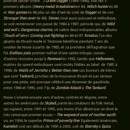
pourrait laisser croire…)
Grave Digger
(1984-1986), soit ses 3
premiers albums (
Heavy metal breakdown
en 84,
Witch hunter
en 85
et
War games
en 86 plus un clin d’œil du coté de
Digger
et de son
Stronger than ever
de 86).
Sinner,
tout aussi puissant et mélodique,
se voit remémorer son passé de 1984 à 1987, période qui, de
Wild
and evil
à
Dangerous charms
, vit naître deux indispensables albums
(
Touch of sin
et
Coming out fighting
en 86 et 87.
Kreator,
l’un des
géants du thrash made in Teutonie bénéficie pendant 7 ans du
soutien de Noise à partir de 1985, et sa première déflagration que
fut
Endless pain
, premier méfait d’une sainte trilogie, suivies
d’autres réussites jusqu’à
Renewal
en 1992, tandis que
Helloween,
maitres du speed mélodiques sont restés fidèles au label de 1985 à
1998, de
Walls of Jerricho
à
Better than raw
. Les buveurs de bières
que sont
Tankard,
proches de la mouvance thrash et pas sérieux
pour une pinte, ont presque célébré une décennie de gaudriole,
entre 1986 et 1995, soit 7 lp de
Zombie Attack
à
The Tankard
.
Noise s’oriente ensuite vers d’autres contrée et dégote, entre
autres les américains de
Skylad,
parmi les créateurs du folk metal,
qui signent, entre 1991 et 1995, pas moins d’un album par an dont le
très remarqué premier essais –
The wayward sons of mother earth
ou, en 1994, le superbe
Prince of poverty line
. Egalement Américain,
Kamelot
voit ses débuts de 1995 à 2003, soit de
Eternity
à
Epica