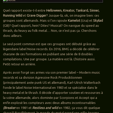
Quel rapport existe-t-il entre
Helloween, Kreator,
Tankard
, Sinner,
Running Wild
et
Grave Digger
? Jusque-là, ok, on imagine bien: ces
groupes sont allemands. Mais si l’on rajoute
Kamelot
(Usa) et
Skylad
(GB)? Quel rapport, hein? Dites? Musical? On navigue du speed au
thrash, du heavy au folk metal… Non, ce n’est pas ça. Cherchons
donc ailleurs.
Le seul point commun est que ces groupes ont débuté grâce au
légendaire label Noise records. En 2016, BMG a décidé de célébrer
chacune de ces formations en publiant une série de 8 doubles
compilations. Une par groupe. La matière est là. L’histoire aussi.
Petit retour en arrière.
Après avoir forgé ses armes via son premier label – Modern music
records et sa division Agressive Rock Producktionnen
(principalement axée punk US et allemand), Karl-Ulrich Walterbach
fonde le label Noise International en 1983 et se spécialise dans le
heavy metal et le thrash. Il décide d’apporter soutien et ressources à
la scène allemande, alors dominée par Scorpions et Accept qui a
enfin explosé les compteurs avec deux albums incontournables
(Breaker
en 1981 et
Restless and wild
en 1982, ça vous dit quelque
chose?) Parallèlement, le monde du metal prend une gifle énorme