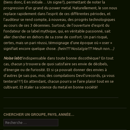
(tiens donc, E en initiale… Un signe?), permettant de noter la
progression d’un grand du power metal. Naturellement, le son nous
replace rapidement dans l’esprit de ces différentes périodes, et
l’auditeur se rend compte, à nouveau, des progrès technologiques
au cours de ces 3 décennies. Surtout, de l’ouverture d’esprit du
fondateur de ce label mythique, qui, en véritable passionné, sait
aller chercher en dehors de sa zone de confort. Un pari risqué,
certes, mais un pari réussi, témoignage d’une époque où « oser »
signifiait encore quelque chose.
(hein??? Nostalgie??? Meuh non…)
Noise lebt!
indispensable dans toute bonne discothèque? En tout
cas, chacun y trouvera de quoi satisfaire ses envie de décibels,
d’énergie ou de furiosité. Et si ça pouvait donner des envies à
d’autres (je sais pas, moi, des compilations Devil’srecords, ça vous
tenterai???) En attendant, chacun pourra se faire plaisir tout en se
cultivant. Et étaler sa science du metal en bonne société!
Navigation des articles
CHERCHER UN GROUPE, PAYS, ANNÉE…
Recherche