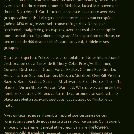
avec la sortie du premier album de Metallica, laçant le mouvement
thrash. Si au départ Karl-Ulrich se lance dans l’aventure avec des
groupes allemands, il élargira les frontières au niveau européen
(même ADX et Agressor ont trouvé refuge chez Noise, pas
forcément, malgré de gros espoirs, avec les résultats escomptés… )
puis international. Il publiera ainsi,jusqu’à la disparition de Noise, un
peu moins de 400 disques et réussira, souvent, à fidéliser ses
groupes.
Outre ceux qui font l’objet de ces compilations, Noise International
s’est occupé des affaires de Bathory, Celtic Frost/Hellhammer,
Coroner, Destruction, DragonForce, Exciter, Gamma Ray, Grinder,
Heavenly, Iron Saviour, London, Messiah, Mordred, OverKill, Pissing
Razors, Rage, Sabbat, Scanner, Stratovarius, Silent Force, Thor (c’te
blague!), Virgin Steele, Voïvod, Warhead, Witchtower, parmi de très
nombreux autres… Et, oui, certains de ce groupes se sont fait une
place au soleil en écrivant quelques jolies pages de l’histoire du
metal.
Avec un telle richesse, il semble naturel que certaines de ces
formations soient de nouveau célébrée pour ce passé. Qu’ils soient
enjoués, foncièrement metal et heureux de vivre
(Helloween,
Running Wild, Kamelot),
heavy et plus « sérieux »
(Sinner,
Grave