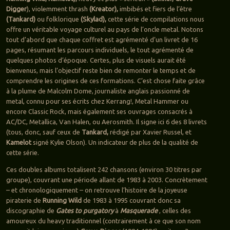
Digger
), violemment thrash
(Kreator),
imbibés et fiers de l’être
(Tankard)
ou folklorique
(Skylad),
cette série de compilations nous
offre un véritable voyage culturel au pays de l’oncle metal. Notons
tout d’abord que chaque coffret est agrémenté d’un livret de 16
pages, résumant les parcours individuels, le tout agrémenté de
quelques photos d’époque. Certes, plus de visuels aurait été
bienvenus, mais l’objectif reste bien de remonter le temps et de
comprendre les origines de ces formations. C’est chose faite grâce
à la plume de Malcolm Dome, journaliste anglais passionné de
metal, connu pour ses écrits chez Kerrang!, Metal Hammer ou
encore Classic Rock, mais également ses ouvrages consacrés à
AC/DC, Metallica, Van Halen, ou Aerosmith. Il signe ici 6 des 8 livrets
(tous, donc, sauf ceux de
Tankard,
rédigé par Xavier Russel, et
Kamelot
signé Kylie Olson). Un indicateur de plus de la qualité de
cette série.
Ces doubles albums totalisent 242 chansons (environ 30 titres par
groupe), couvrant une période allant de 1983 à 2003. Concrètement
– et chronologiquement – on retrouve l’histoire de la joyeuse
piraterie de
Running Wild
de 1983 à 1995 couvrant donc sa
discographie de
Gates to purgatory
à
Masquerade
, celles des
amoureux du heavy traditionnel (contrairement à ce que son nom