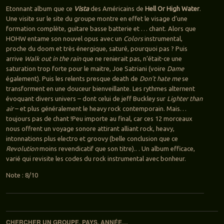
Etonnant album que ce
Vista
des Américains de
Hell Or High Water
.
Une visite sur le site du groupe montre en effet le visage d’une
formation complète, guitare basse batterie et … chant. Alors que
HOHW entame son nouvel opus avec un
Colors
instrumental,
proche du doom et très énergique, saturé, pourquoi pas ? Puis
arrive
Walk out in the rain
que ne renierait pas, n’était-ce une
saturation trop forte pour le maitre, Joe Satriani (voire
Dame
également). Puis les relents presque death de
Don’t hate me
se
transforment en une douceur bienveillante. Les rythmes alternent
évoquant divers univers – dont celui de jeff Buckley sur
Lighter than
air
– et plus généralement le heavy rock contemporain. Mais…
toujours pas de chant !Peu importe au final, car ces 12 morceaux
nous offrent un voyage sonore attirant alliant rock, heavy,
intonnations plus electro et groovy (belle conclusion que ce
Revolution
moins revendicatif que son titre).. . Un album efficace,
varié qui revisite les codes du rock instrumental avec bonheur.
Note : 8/10
Navigation des articles
CHERCHER UN GROUPE, PAYS, ANNÉE…