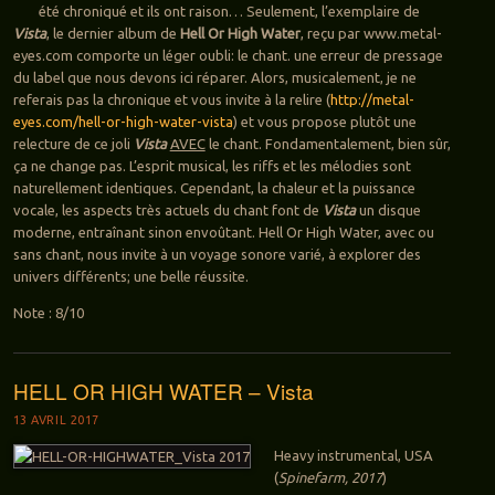
été chroniqué et ils ont raison… Seulement, l’exemplaire de
Vista
, le dernier album de
Hell Or High Water
,
reçu par www.metal-
eyes.com comporte un léger oubli: le chant. une erreur de pressage
du label que nous devons ici réparer. Alors, musicalement, je ne
referais pas la chronique et vous invite à la relire (
http://metal-
eyes.com/hell-or-high-water-vista
) et vous propose plutôt une
relecture de ce joli
Vista
AVEC
le chant. Fondamentalement, bien sûr,
ça ne change pas. L’esprit musical, les riffs et les mélodies sont
naturellement identiques. Cependant, la chaleur et la puissance
vocale, les aspects très actuels du chant font de
Vista
un disque
moderne, entraînant sinon envoûtant. Hell Or High Water, avec ou
sans chant, nous invite à un voyage sonore varié, à explorer des
univers différents; une belle réussite.
Note : 8/10
HELL OR HIGH WATER – Vista
13 AVRIL 2017
Heavy instrumental, USA
(
Spinefarm, 2017
)