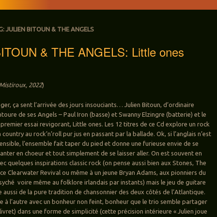
G:
JULIEN BITOUN & THE ANGELS
ITOUN & THE ANGELS: Little ones
Mistiroux, 2022
)
 léger, ça sent l’arrivée des jours insouciants… Julien Bitoun, d’ordinaire
entoure de ses Angels – Paul Iron (basse) et Swanny Elzingre (batterie) et le
 premier essai revigorant, Little ones. Les 12 titres de ce Cd explore un rock
 country au rock’n’roll pur jus en passant par la ballade. Ok, si l’anglais n’est
nsible, l’ensemble fait taper du pied et donne une furieuse envie de se
anter en choeur et tout simplement de se laisser aller. On est souvent en
vec quelques inspirations classic rock (on pense aussi bien aux Stones, The
ce Clearwater Revival ou même à un jeune Bryan Adams, aux pionniers du
syché voire même au folklore irlandais par instants) mais le jeu de guitare
e aussi de la pure tradition de chansonnier des deux côtés de l’Atlantique.
re à l’autre avec un bonheur non feint, bonheur que le trio semble partager
 livret) dans une forme de simplicité (cette précision intérieure « Julien joue