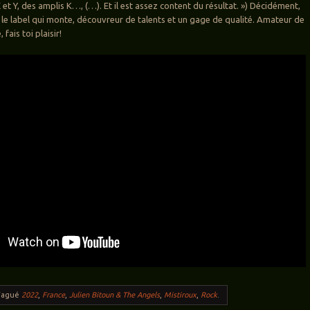
 et Y, des amplis K…, (…). Et il est assez content du résultat. ») Décidément,
 le label qui monte, découvreur de talents et un gage de qualité. Amateur de
 fais toi plaisir!
Tagué
2022
,
France
,
Julien Bitoun & The Angels
,
Mistiroux
,
Rock
.