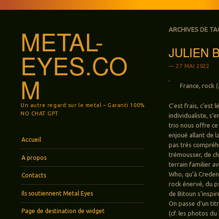
METAL-
ARCHIVES DE TA
JULIEN B
EYES.CO
27 MAI 2022
M
France, rock (
Un autre regard sur le metal – Garanti 100%
C’est frais, c’est
NO CHAT GPT
individualiste, s’
trio nous offre ce
enjoué allant de la
Menu
Aller au contenu principal
Accueil
pas très compréhe
trémousser, de ch
A propos
terrain familier a
Who, qu’à Creden
Contacts
rock énervé, du p
Ils soutiennent Metal Eyes
de Bitoun s’inspir
On passe d’un tit
Page de destination de widget
(cf. les photos du