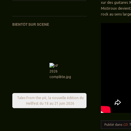
sur des guitares X
Mistiroux devient
rock au sens large,
BIENTÔT SUR SCENE
Tales from the pit, la nouvelle édition du
Hellfest du 18 au 21 juin 2026
Publié dans
CD
.