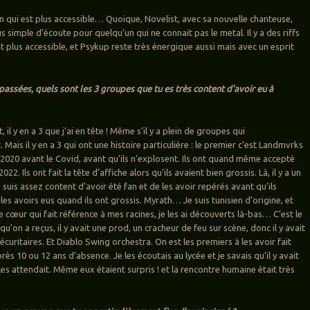
an qui est plus accessible… Quoique, Novelist, avec sa nouvelle chanteuse,
lus simple d’écoute pour quelqu’un qui ne connait pas le metal. Il y a des riffs
t plus accessible, et Psykup reste très énergique aussi mais avec un esprit
 passées, quels sont les 3 groupes que tu es très content d’avoir eu à
t, il y en a 3 que j’ai en tête ! Même s’il y a plein de groupes qui
Mais il y en a 3 qui ont une histoire particulière : le premier c’est Landmvrks
 2020 avant le Covid, avant qu’ils n’explosent. Ils ont quand même accepté
2022. Ils ont fait la tête d’affiche alors qu’ils avaient bien grossis. Là, il y a un
 je suis assez content d’avoir été fan et de les avoir repérés avant qu’ils
les avoirs eus quand ils ont grossis. Myrath… Je suis tunisien d’origine, et
 cœur qui fait référence à mes racines, je les ai découverts là-bas… C’est le
u’on a reçus, il y avait une prod, un cracheur de feu sur scène, donc il y avait
écuritaires. Et Diablo Swing orchestra. On est les premiers à les avoir fait
rès 10 ou 12 ans d’absence. Je les écoutais au lycée et je savais qu’il y avait
 les attendait. Même eux étaient surpris ! et la rencontre humaine était très