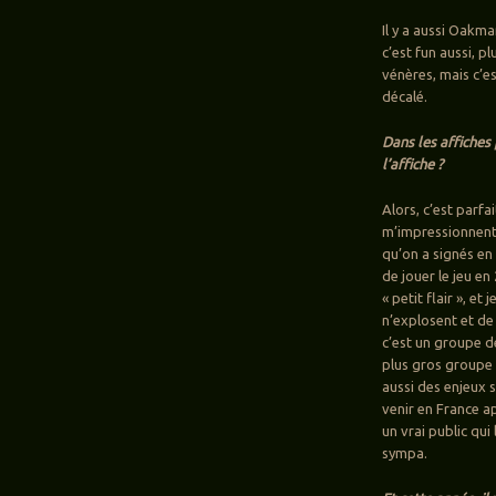
Il y a aussi Oakm
c’est fun aussi, p
vénères, mais c’es
décalé.
Dans les affiches
l’affiche ?
Alors, c’est parfai
m’impressionnent. 
qu’on a signés en
de jouer le jeu en 
« petit flair », et
n’explosent et de 
c’est un groupe de
plus gros groupe q
aussi des enjeux s
venir en France ap
un vrai public qui
sympa.