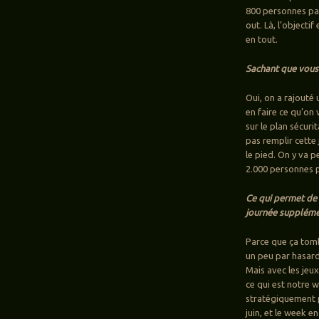
800 personnes par
out. Là, l’objecti
en tout.
Sachant que vous
Oui, on a rajouté 
en faire ce qu’on
sur le plan sécuri
pas remplir cette 
le pied. On y va p
2.000 personnes p
Ce qui permet de 
journée supplément
Parce que ça tomb
un peu par hasard
Mais avec les jeu
ce qui est notre w
stratégiquement p
juin, et le week e