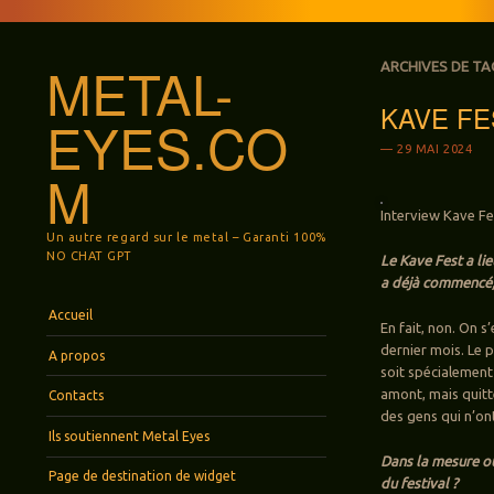
METAL-
ARCHIVES DE TA
KAVE FEST
EYES.CO
29 MAI 2024
M
Interview Kave Fes
Un autre regard sur le metal – Garanti 100%
NO CHAT GPT
Le Kave Fest a li
a déjà commencé, 
Menu
Aller au contenu principal
Accueil
En fait, non. On s
dernier mois. Le p
A propos
soit spécialemen
amont, mais quitt
Contacts
des gens qui n’ont
Ils soutiennent Metal Eyes
Dans la mesure où
Page de destination de widget
du festival ?