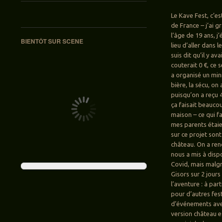
Le Kave Fest, c’es
de France – j’ai g
l’âge de 19 ans, j’
BIENTÔT SUR SCENE
lieu d’aller dans 
suis dit qu’il y a
couterait 0 €, ce 
a organisé un mini
bière, la sécu, on
puisqu’on a reçu 4
ça faisait beauc
maison – ce qui fa
mes parents étaie
sur ce projet sont
château. On a renc
nous a mis à dispo
Covid, mais malgr
Gisors sur 2 jours
l’aventure : à par
pour d’autres fes
d’événements avec 
version château e