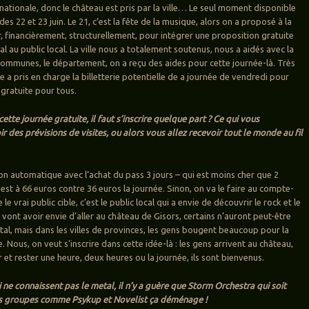
e nationale, donc le château est pris par la ville… Le seul moment disponible
des 22 et 23 juin. Le 21, c’est la fête de la musique, alors on a proposé à la
r, financièrement, structurellement, pour intégrer une proposition gratuite
l au public local. La ville nous a totalement soutenus, nous a aidés avec la
mmunes, le département, on a reçu des aides pour cette journée-là. Très
le a pris en charge la billetterie potentielle de a journée de vendredi pour
 gratuite pour tous.
cette journée gratuite, il faut s’inscrire quelque part ? Ce qui vous
r des prévisions de visites, ou alors vous allez recevoir tout le monde au fil
ion automatique avec l’achat du pass 3 jours – qui est moins cher que 2
 est à 66 euros contre 36 euros la journée. Sinon, on va le faire au compte-
e vrai public cible, c’est le public local qui a envie de découvrir le rock et le
 vont avoir envie d’aller au château de Gisors, certains n’auront peut-être
tal, mais dans les villes de provinces, les gens bougent beaucoup pour la
. Nous, on veut s’inscrire dans cette idée-là : les gens arrivent au château,
er et rester une heure, deux heures ou la journée, ils sont bienvenus.
 ne connaissent pas le metal, il n’y a guère que Storm Orchestra qui soit
Des groupes comme Psykup et Novelist ça déménage !