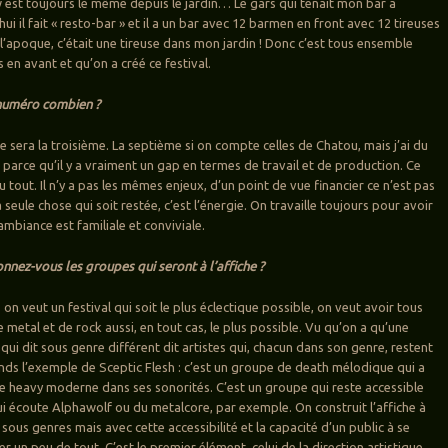
ew est toujours le même depuis le jardin… Le gars qui tenait mon bar a
ui il fait « resto-bar » et il a un bar avec 12 barmen en front avec 12 tireuses
 l’apoque, c’était une tireuse dans mon jardin ! Donc c’est tous ensemble
s en avant et qu’on a créé ce festival.
 numéro combien ?
e sera la troisième. La septième si on compte celles de Chatou, mais j’ai du
 parce qu’il y a vraiment un gap en termes de travail et de production. Ce
du tout. Il n’y a pas les mêmes enjeux, d’un point de vue financier ce n’est pas
seule chose qui soit restée, c’est l’énergie. On travaille toujours pour avoir
’ambiance est familiale et conviviale.
nez-vous les groupes qui seront à l’affiche ?
 on veut un festival qui soit le plus éclectique possible, on veut avoir tous
 metal et de rock aussi, en tout cas, le plus possible. Vu qu’on a qu’une
 qui dit sous genre différent dit artistes qui, chacun dans son genre, restent
ends l’exemple de Sceptic Flesh : c’est un groupe de death mélodique qui a
e heavy moderne dans ses sonorités. C’est un groupe qui reste accessible
i écoute Alphawolf ou du metalcore, par exemple. On construit l’affiche à
 sous genres mais avec cette accessibilité et la capacité d’un public à se
r un peu de tout. C’est le premier élément, celui de la direction artistique.