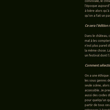
conviviale, le cr
l’époque aujourd’h
à bière alors qu’à
qu’on a fait un pa
Ce sera l’édition
Dans le château, c
mal à les compter
n’est plus pareil 
la même chose. La 
un festival dont l
Comment sélection
On a une éthique :
les sous genres de
seule scène, alors
accessible. Je pr
aussi des codes d
pour quelqu’un qu
partir de tous ces
retrouver à écoute