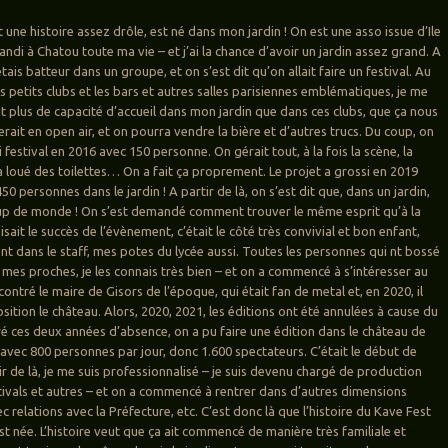
t une histoire assez drôle, est né dans mon jardin ! On est une asso issue d’Ile
randi à Chatou toute ma vie – et j’ai la chance d’avoir un jardin assez grand. A
étais batteur dans un groupe, et on s’est dit qu’on allait faire un festival. Au
les petits clubs et les bars et autres salles parisiennes emblématiques, je me
vait plus de capacité d’accueil dans mon jardin que dans ces clubs, que ça nous
serait en open air, et on pourra vendre la bière et d’autres trucs. Du coup, on
 festival en 2016 avec 150 personne. On gérait tout, à la fois la scène, la
 a loué des toilettes… On a fait ça proprement. Le projet a grossi en 2019
50 personnes dans le jardin ! A partir de là, on s’est dit que, dans un jardin,
oup de monde ! On s’est demandé comment trouver le même esprit qu’à la
isait le succès de l’évènement, c’était le côté très convivial et bon enfant,
nt dans le staff, mes potes du lycée aussi. Toutes les personnes qui nt bossé
 mes proches, je les connais très bien – et on a commencé à s’intéresser au
ontré le maire de Gisors de l’époque, qui était fan de metal et, en 2020, il
sition le château. Alors, 2020, 2021, les éditions ont été annulées à cause du
é ces deux années d’absence, on a pu faire une édition dans le château de
 avec 800 personnes par jour, donc 1.600 spectateurs. C’était le début de
tir de là, je me suis professionnalisé – je suis devenu chargé de production
tivals et autres – et on a commencé à rentrer dans d’autres dimensions
relations avec la Préfecture, etc. C’est donc là que l’histoire du Kave Fest
st née. L’histoire veut que ça ait commencé de manière très familiale et