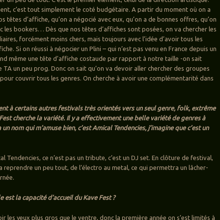
nt, c’est tout simplement le coté budgétaire. A partir du moment où on a
os têtes d’affiche, qu’on a négocié avec eux, qu’on a de bonnes offres, qu’on
c les bookers… Dès que nos têtes d’affiches sont posées, on va chercher les
aires, forcément moins chers, mais toujours avec l’idée d’avoir tous les
fiche. Si on réussi à négocier un Plini – qui n’est pas venu en France depuis un
and même une tête d’affiche costaude par rapport à notre taille -on sait
e TA un peu prog. Donc on sait qu’on va devoir aller chercher des groupes
 pour couvrir tous les genres. On cherche à avoir une complémentarité dans
t à certains autres festivals très orientés vers un seul genre, folk, extrême
Fest cherche la variété. Il y a effectivement une belle variété de genres à
y a un nom qui m’amuse bien, c’est Amical Tendencies, j’imagine que c’est un
ical Tendencies, ce n’est pas un tribute, c’est un DJ set. En clôture de festival,
 va reprendre un peu tout, de l’électro au metal, ce qui permettra un lâcher-
urnée.
e est la capacité d’accueil du Kave Fest ?
r les yeux plus gros que le ventre, donc la première année on s’est limités à