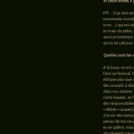
Et cette année, il
Pff… Si je dois en
renommée mondiale
crois…) qui est u
en train de péter
aussi prometteur 
qu’on ne sait pas
Quelles sont les 
A la base, on est 
faire un festival.
éthique plus que 
des conseils à des
dans nos actions.
notre équipe. Je l’
des responsabilité
« débile » auquel
d’avoir des tampo
jamais de ma vie j
es en galère, mais
absolument pas pou