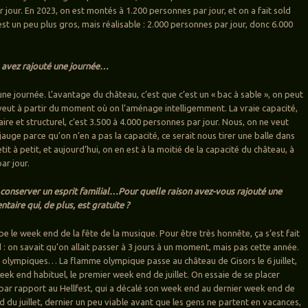
 jour. En 2023, on est montés à 1.200 personnes par jour, et on a fait sold
f est un peu plus gros, mais réalisable : 2.000 personnes par jour, donc 6.000
 avez rajouté une journée…
une journée. L’avantage du château, c’est que c’est un « bac à sable », on peut
 veut à partir du moment où on l’aménage intelligemment. La vraie capacité,
taire et structurel, c’est 3.500 à 4.000 personnes par jour. Nous, on ne veut
jauge parce qu’on n’en a pas la capacité, ce serait nous tirer une balle dans
etit à petit, et aujourd’hui, on en est à la moitié de la capacité du château, à
ar jour.
conserver un esprit familial…Pour quelle raison avez-vous rajouté une
aire qui, de plus, est gratuite ?
e le week end de la fête de la musique. Pour être très honnête, ça s’est fait
 : on savait qu’on allait passer à 3 jours à un moment, mais pas cette année.
x olympiques… La flamme olympique passe au château de Gisors le 6 juillet,
eek end habituel, le premier week end de juillet. On essaie de se placer
ar rapport au Hellfest, qui a décalé son week end au dernier week end de
nd du juillet, dernier un peu viable avant que les gens ne partent en vacances,