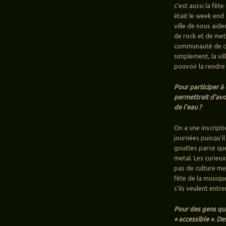
c’est aussi la fêt
était le week end 
ville de nous aide
de rock et de meta
communauté de co
simplement, la vil
pouvoir la rendre
Pour participer à 
permettrait d’avoi
de l’eau ?
On a une inscript
journées puisqu’il
gouttes parce que l
metal. Les curieux
pas de culture me
fête de la musique
s’ils veulent entr
Pour des gens qui
« accessible ». 