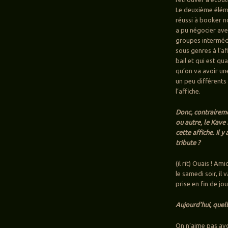
Le deuxième éléme
réussi à booker n
a pu négocier ave
groupes intermédi
sous genres à l’af
bail et qui est qu
qu’on va avoir un
un peu différents
l’affiche.
Donc, contrairemen
ou autre, le Kave 
cette affiche. Il 
tribute ?
(il rit) Ouais ! Am
le samedi soir, il
prise en fin de jo
Aujourd’hui, quell
On n’aime pas avoi