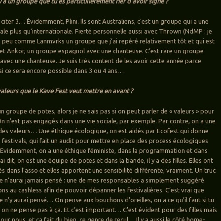
 y a un groupe que tu es particulièrement fier d’avoir signé ?
 citer 3… Évidemment, Plini. Ils sont Australiens, c’est un groupe qui a une
 plus qu’internationale. Fierté personnelle aussi avec Thrown (NdMP : je
n peu comme Lanmvrks un groupe que j’ai repéré relativement tôt et qui est
, et Ankor, un groupe espagnol avec une chanteuse. C’est rare un groupe
avec une chanteuse. Je suis très content de les avoir cette année parce
 si ce sera encore possible dans 3 ou 4 ans…
valeurs que le Kave Fest veut mettre en avant ?
un groupe de potes, alors je ne sais pas si on peut parler de « valeurs » pour
 On n’est pas engagés dans une vie sociale, par exemple. Par contre, on a une
des valeurs… Une éthique écologique, on est aidés par Ecofest qui donne
 festivals, qui fait un audit pour mettre en place des process écologiques
 Evidemment, on a une éthique féministe, dans la programmation et dans
ai dit, on est une équipe de potes et dans la bande, il y a des filles. Elles ont
s dans l’asso et elles apportent une sensibilité différente, vraiment. Un truc
 je n’aurai jamais pensé : une de mes responsables a simplement suggéré
ns au cashless afin de pouvoir dépanner les festivalières. C’est vrai que
e n’y aurai pensé… On pense aux bouchons d’oreilles, on a ce qu’il faut si tu
 on ne pense pas à ça. Et c’est important… C’est évident pour des filles mais
r nous, et ça fait du bien, ce genre de recul… Il y a aussi le côté home-