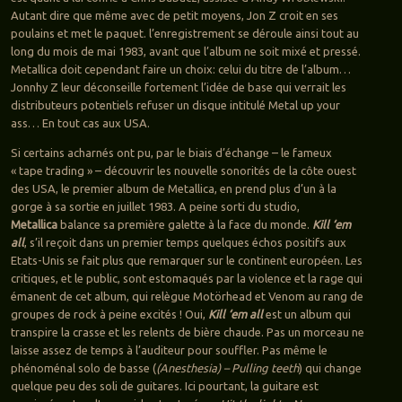
Autant dire que même avec de petit moyens, Jon Z croit en ses
poulains et met le paquet. l’enregistrement se déroule ainsi tout au
long du mois de mai 1983, avant que l’album ne soit mixé et pressé.
Metallica doit cependant faire un choix: celui du titre de l’album…
Jonnhy Z leur déconseille fortement l’idée de base qui verrait les
distributeurs potentiels refuser un disque intitulé Metal up your
ass… En tout cas aux USA.
Si certains acharnés ont pu, par le biais d’échange – le fameux
« tape trading » – découvrir les nouvelle sonorités de la côte ouest
des USA, le premier album de Metallica, en prend plus d’un à la
gorge à sa sortie en juillet 1983. A peine sorti du studio,
Metallica
balance sa première galette à la face du monde.
Kill ‘em
all
, s’il reçoit dans un premier temps quelques échos positifs aux
Etats-Unis se fait plus que remarquer sur le continent européen. Les
critiques, et le public, sont estomaqués par la violence et la rage qui
émanent de cet album, qui relègue Motörhead et Venom au rang de
groupes de rock à peine excités ! Oui,
Kill ‘em all
est un album qui
transpire la crasse et les relents de bière chaude. Pas un morceau ne
laisse assez de temps à l’auditeur pour souffler. Pas même le
phénoménal solo de basse (
(Anesthesia) – Pulling teeth
) qui change
quelque peu des soli de guitares. Ici pourtant, la guitare est