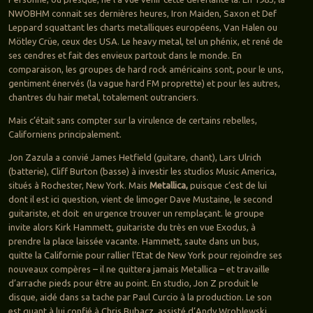
NWOBHM connait ses dernières heures, Iron Maiden, Saxon et Def
Leppard squattant les charts metalliques européens, Van Halen ou
Mötley Crüe, ceux des USA. Le heavy metal, tel un phénix, et rené de
ses cendres et fait des envieux partout dans le monde. En
comparaison, les groupes de hard rock américains sont, pour le uns,
gentiment énervés (la vague hard FM proprette) et pour les autres,
chantres du hair metal, totalement outranciers.
Mais c’était sans compter sur la virulence de certains rebelles,
Californiens principalement.
Jon Zazula a convié James Hetfield (guitare, chant), Lars Ulrich
(batterie), Cliff Burton (basse) à investir les studios Music America,
situés à Rochester, New York. Mais
Metallica,
puisque c’est de lui
dont il est ici question, vient de limoger Dave Mustaine, le second
guitariste, et doit en urgence trouver un remplaçant. le groupe
invite alors Kirk Hammett, guitariste du très en vue Exodus, à
prendre la place laissée vacante. Hammett, saute dans un bus,
quitte la Californie pour rallier l’Etat de New York pour rejoindre ses
nouveaux compères – il ne quittera jamais Metallica – et travaille
d’arrache pieds pour être au point. En studio, Jon Z produit le
disque, aidé dans sa tache par Paul Curcio à la production. Le son
est quant à lui confié à Chris Bubacz, assisté d’Andy Wroblewski.