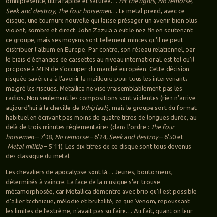
omniprésente, ultra rapide et saturée…
Hit the lights, No remorse,
Seek and destroy, The four horsemen
… Le metal prend, avec ce
disque, une tournure nouvelle qui laisse présager un avenir bien plus
violent, sombre et direct. John Zazula a eut le nez fin en soutenant
ce groupe, mais ses moyens sont tellement minces qu’il ne peut
distribuer l’album en Europe. Par contre, son réseau relationnel, par
le biais d’échanges de cassettes au niveau international, est tel qu’il
propose à MFN de s’occuper du marché européen. Cette décision
risquée savérera à l’avenir la meilleure pour tous les intervenants
malgré les risques. Metallica ne vise vraisemblablement pas les
radios. Non seulement les compositions sont violentes (rien n’arrive
aujourd’hui à la cheville de
Whiplash
), mais le groupe sort du format
habituel en écrivant pas moins de quatre titres de longues durée, au
delà de trois minutes réglementaires (dans l’ordre :
The four
horsemen
– 7’08
, No remorse
– 6’24
, Seek and destroy
– 6’50 et
Metal militia
– 5’11). Les dix titres de ce disque sont tous devenus
des classique du metal.
Les chevaliers de apocalypse sont là… Jeunes, boutonneux,
déterminés à vaincre. La face de la musique s’en trouve
métamorphosée, car Metallica démontre avec brio qu’il est possible
d’allier technique, mélodie et brutalité, ce que Venom, repoussant
les limites de l’extrême, n’avait pas su faire… Au fait, quant on leur