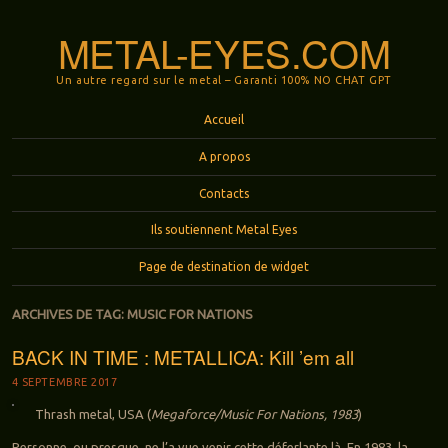
METAL-EYES.COM
Un autre regard sur le metal – Garanti 100% NO CHAT GPT
Menu
Aller au contenu principal
Accueil
A propos
Contacts
Ils soutiennent Metal Eyes
Page de destination de widget
ARCHIVES DE TAG:
MUSIC FOR NATIONS
BACK IN TIME : METALLICA: Kill ’em all
4 SEPTEMBRE 2017
Thrash metal, USA (
Megaforce/Music For Nations, 1983
)
Personne, ou presque, ne l’a vue venir cette déferlante là. En 1983, la