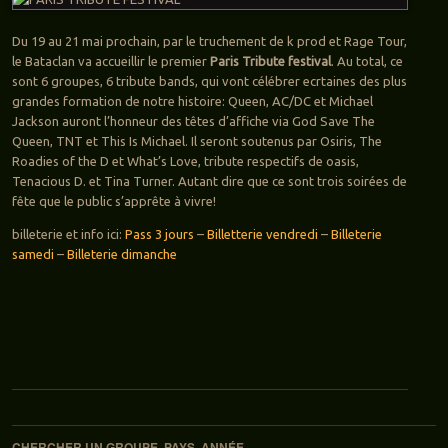
Du 19 au 21 mai prochain, par le truchement de k prod et Rage Tour,
le Bataclan va accueillir le premier
Paris Tribute festival
. Au total, ce
sont 6 groupes, 6 tribute bands, qui vont célébrer ecrtaines des plus
grandes formation de notre histoire: Queen, AC/DC et Michael
Jackson auront l’honneur des têtes d’affiche via God Save The
Queen, TNT et This Is Michael. Il seront soutenus par Osiris, The
Roadies of the D et What’s Love, tribute respectifs de oasis,
Tenacious D. et Tina Turner. Autant dire que ce sont trois soirées de
fête que le public s’apprête à vivre!
billeterie et info ici:
Pass 3 jours
–
Billetterie vendredi
–
Billeterie
samedi
–
Billeterie dimanche
Navigation des articles
CHERCHER UN GROUPE, PAYS, ANNÉE…