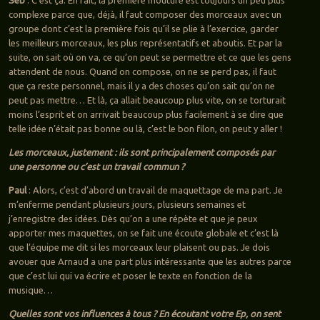
Seb
: C’est ça. En fait, la première mouture est toujours un peu plus
complexe parce que, déjà, il faut composer des morceaux avec un
groupe dont c’est la première fois qu’il se plie à l’exercice, garder
les meilleurs morceaux, les plus représentatifs et aboutis. Et par la
suite, on sait où on va, ce qu’on peut se permettre et ce que les gens
attendent de nous. Quand on compose, on ne se perd pas, il faut
que ça reste personnel, mais il y a des choses qu’on sait qu’on ne
peut pas mettre… Et là, ça allait beaucoup plus vite, on se torturait
moins l’esprit et on arrivait beaucoup plus facilement à se dire que
telle idée n’était pas bonne ou là, c’est le bon filon, on peut y aller !
Les morceaux, justement : ils sont principalement composés par
une personne ou c’est un travail commun ?
Paul
: Alors, c’est d’abord un travail de maquettage de ma part. Je
m’enferme pendant plusieurs jours, plusieurs semaines et
j’enregistre des idées. Dès qu’on a une répète et que je peux
apporter mes maquettes, on se fait une écoute globale et c’est là
que l’équipe me dit si les morceaux leur plaisent ou pas. Je dois
avouer que Arnaud a une part plus intéressante que les autres parce
que c’est lui qui va écrire et poser le texte en fonction de la
musique…
Quelles sont vos influences à tous ? En écoutant votre Ep, on sent