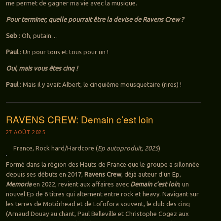
me permet de gagner ma vie avec la musique.
Pour terminer, quelle pourrait être la devise de Ravens Crew ?
Seb
: Oh, putain…
Paul
: Un pour tous et tous pour un !
Oui, mais vous êtes cinq !
Paul
: Mais il y avait Albert, le cinquième mousquetaire (rires) !
RAVENS CREW: Demain c’est loin
27 AOÛT 2025
France, Rock hard/Hardcore (
Ep autoproduit, 2025
)
Formé dans la région des Hauts de France que le groupe a sillonnée
depuis ses débuts en 2017,
Ravens Crew
, déjà auteur d’un Ep,
Memoria
en 2022, revient aux affaires avec
Demain c’est loin
, un
nouvel Ep de 6 titres qui alternent entre rock et heavy. Navigant sur
les terres de Motörhead et de Lofofora souvent, le club des cinq
(Arnaud Douay au chant, Paul Belleville et Christophe Cogez aux