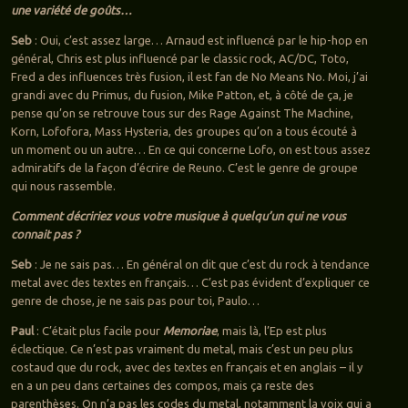
une variété de goûts…
Seb
: Oui, c’est assez large… Arnaud est influencé par le hip-hop en
général, Chris est plus influencé par le classic rock, AC/DC, Toto,
Fred a des influences très fusion, il est fan de No Means No. Moi, j’ai
grandi avec du Primus, du fusion, Mike Patton, et, à côté de ça, je
pense qu’on se retrouve tous sur des Rage Against The Machine,
Korn, Lofofora, Mass Hysteria, des groupes qu’on a tous écouté à
un moment ou un autre… En ce qui concerne Lofo, on est tous assez
admiratifs de la façon d’écrire de Reuno. C’est le genre de groupe
qui nous rassemble.
Comment décririez vous votre musique à quelqu’un qui ne vous
connait pas ?
Seb
: Je ne sais pas… En général on dit que c’est du rock à tendance
metal avec des textes en français… C’est pas évident d’expliquer ce
genre de chose, je ne sais pas pour toi, Paulo…
Paul
: C’était plus facile pour
Memoriae
, mais là, l’Ep est plus
éclectique. Ce n’est pas vraiment du metal, mais c’est un peu plus
costaud que du rock, avec des textes en français et en anglais – il y
en a un peu dans certaines des compos, mais ça reste des
parenthèses. On n’a pas les codes du metal, notamment la voix qui a