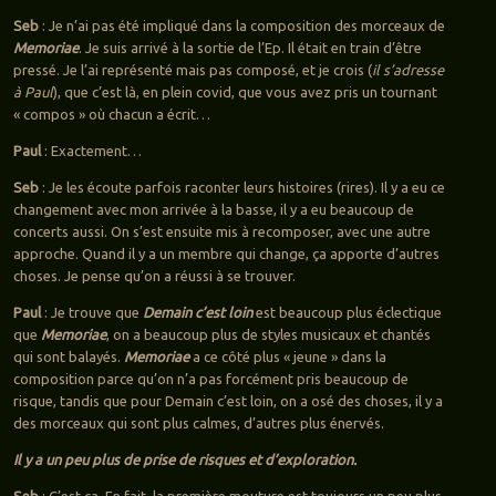
Seb
: Je n’ai pas été impliqué dans la composition des morceaux de
Memoriae
. Je suis arrivé à la sortie de l’Ep. Il était en train d’être
pressé. Je l’ai représenté mais pas composé, et je crois (
il s’adresse
à Paul
), que c’est là, en plein covid, que vous avez pris un tournant
« compos » où chacun a écrit…
Paul
: Exactement…
Seb
: Je les écoute parfois raconter leurs histoires (rires). Il y a eu ce
changement avec mon arrivée à la basse, il y a eu beaucoup de
concerts aussi. On s’est ensuite mis à recomposer, avec une autre
approche. Quand il y a un membre qui change, ça apporte d’autres
choses. Je pense qu’on a réussi à se trouver.
Paul
: Je trouve que
Demain c’est loin
est beaucoup plus éclectique
que
Memoriae
, on a beaucoup plus de styles musicaux et chantés
qui sont balayés.
Memoriae
a ce côté plus « jeune » dans la
composition parce qu’on n’a pas forcément pris beaucoup de
risque, tandis que pour Demain c’est loin, on a osé des choses, il y a
des morceaux qui sont plus calmes, d’autres plus énervés.
Il y a un peu plus de prise de risques et d’exploration.