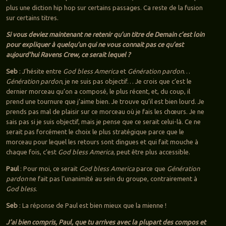
plus une diction hip hop sur certains passages. Ca reste de la fusion
sur certains titres.
Si vous deviez maintenant ne retenir qu’un titre de Demain c’est loin
pour expliquer à quelqu’un qui ne vous connait pas ce qu’est
aujourd’hui Ravens Crew, ce serait lequel ?
Seb
: J’hésite entre
God bless America
et
Génération pardon
…
Génération pardon
, je ne suis pas objectif… Je crois que c’est le
dernier morceau qu’on a composé, le plus récent, et, du coup, il
prend une tournure que j’aime bien. Je trouve qu’il est bien lourd. Je
prends pas mal de plaisir sur ce morceau où je fais les chœurs. Je ne
sais pas si je suis objectif, mais je pense que ce serait celui-là. Ce ne
serait pas forcément le choix le plus stratégique parce que le
morceau pour lequel les retours sont dingues et qui fait mouche à
chaque fois, c’est
God bless America
, peut être plus accessible.
Paul
: Pour moi, ce serait
God bless America
parce que
Génération
pardon
ne fait pas l’unanimité au sein du groupe, contrairement à
God bless
.
Seb
: La réponse de Paul est bien mieux que la mienne !
J’ai bien compris, Paul, que tu arrives avec la plupart des compos et