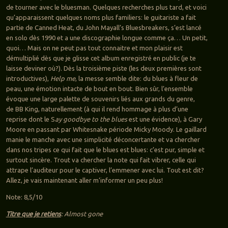
de tourner avec le bluesman. Quelques recherches plus tard, et voici
qu’apparaissent quelques noms plus familiers: le guitariste a fait
partie de Canned Heat, du John Mayall’s Bluesbreakers, s’est lancé
en solo dès 1990 et a une discographie longue comme ça… Un petit,
quoi…
Mais on ne peut pas tout connaitre et mon plaisir est
démultiplié dès que je glisse cet album enregistré en public (je te
laisse deviner où?). Dès la troisième piste (les deux premières sont
introductives),
Help me
, la messe semble dite: du blues à fleur de
peau, une émotion intacte de bout en bout. Bien sûr, l’ensemble
évoque une large palette de souvenirs liés aux grands du genre,
de BB King, naturellement (à qui il rend hommage à plus d’une
reprise dont le S
ay goodbye to the blues
est une évidence), à Gary
Moore en passant par Whitesnake période Micky Moody. Le gaillard
manie le manche avec une simplicité déconcertante et va chercher
dans nos tripes ce qui fait que le blues est blues: c’est pur, simple et
surtout sincère. Trout va chercher la note qui fait vibrer, celle qui
attrape l’auditeur pour le captiver, l’emmener avec lui. Tout est dit?
Allez, je vais maintenant aller m’informer un peu plus!
Note: 8,5/10
Titre que je retiens
: Almost gone