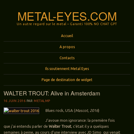
METAL-EYES.COM
Un autre regard sur le metal – Garanti 100% NO CHAT GPT
Menu
Aller au contenu principal
Accueil
A propos
Contacts
Ils soutiennent Metal Eyes
Page de destination de widget
WALTER TROUT: Alive in Amsterdam
16 JUIN 2016
PAR
METALMP
Blues rock, USA (
Mascot, 2016
)
J’avoue mon ignorance: la première fois
que j’ai entendu parler de
Walter Trout
, c’était il y a quelques
semaines à peine, au cours d’une interview avec JD Simo qui venait