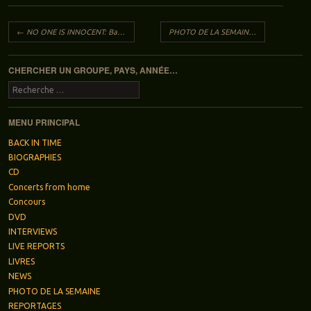
Navigation des articles
←
NO ONE IS INNOCENT: Barricades live
PHOTO DE LA SEMAINE: Wolf Hoffmann (Accept)
CHERCHER UN GROUPE, PAYS, ANNÉE…
Recherche
MENU PRINCIPAL
BACK IN TIME
BIOGRAPHIES
CD
Concerts from home
Concours
DVD
INTERVIEWS
LIVE REPORTS
LIVRES
NEWS
PHOTO DE LA SEMAINE
REPORTAGES