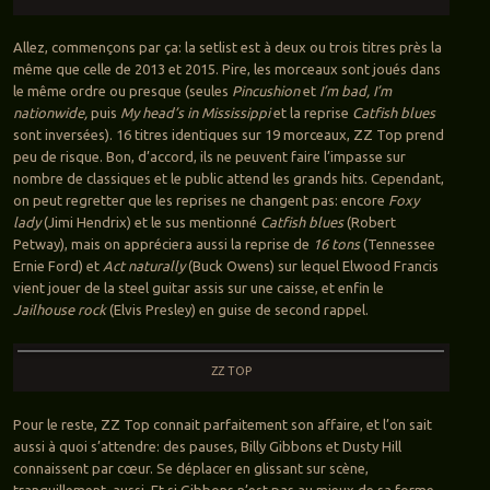
Allez, commençons par ça: la setlist est à deux ou trois titres près la
même que celle de 2013 et 2015. Pire, les morceaux sont joués dans
le même ordre ou presque (seules
Pincushion
et
I’m bad, I’m
nationwide,
puis
My head’s in Mississippi
et la reprise
Catfish blues
sont inversées). 16 titres identiques sur 19 morceaux, ZZ Top prend
peu de risque. Bon, d’accord, ils ne peuvent faire l’impasse sur
nombre de classiques et le public attend les grands hits. Cependant,
on peut regretter que les reprises ne changent pas: encore
Foxy
lady
(Jimi Hendrix) et le sus mentionné
Catfish blues
(Robert
Petway), mais on appréciera aussi la reprise de
16 tons
(Tennessee
Ernie Ford) et
Act naturally
(Buck Owens) sur lequel Elwood Francis
vient jouer de la steel guitar assis sur une caisse, et enfin le
Jailhouse rock
(Elvis Presley) en guise de second rappel.
ZZ TOP
Pour le reste, ZZ Top connait parfaitement son affaire, et l’on sait
aussi à quoi s’attendre: des pauses, Billy Gibbons et Dusty Hill
connaissent par cœur. Se déplacer en glissant sur scène,
tranquillement, aussi. Et si Gibbons n’est pas au mieux de sa forme