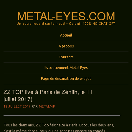
METAL-EYES.COM
Un autre regard sur le metal – Garanti 100% NO CHAT GPT
Menu
Aller au contenu principal
Accueil
A propos
Contacts
Ils soutiennent Metal Eyes
Page de destination de widget
ZZ TOP live à Paris (le Zénith, le 11
juillet 2017)
18 JUILLET 2017
PAR
METALMP
Tous les deux ans, ZZ Top fait halte à Paris. Et tous les deux ans,
c’est la même chose: ceux qui ne sont pas encore en congés