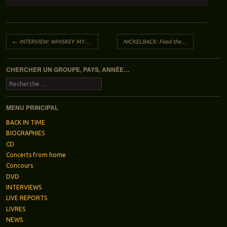
Navigation des articles
←
INTERVIEW: WHISKEY MYERS
NICKELBACK: Feed the machine
→
CHERCHER UN GROUPE, PAYS, ANNÉE…
Recherche
MENU PRINCIPAL
BACK IN TIME
BIOGRAPHIES
CD
Concerts from home
Concours
DVD
INTERVIEWS
LIVE REPORTS
LIVRES
NEWS