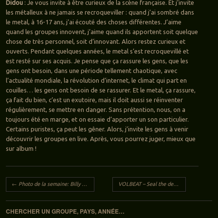
Didou
: Je vous invite à être curieux de la scène française. Et j’invite
les métalleux à ne jamais se recroqueviller : quand j’ai sombré dans
le metal, à 16-17 ans, j’ai écouté des choses différentes. J’aime
quand les groupes innovent, j’aime quand ils apportent soit quelque
chose de très personnel, soit d’innovant. Alors restez curieux et
ouverts. Pendant quelques années, le metal s’est recroquevillé et
est resté sur ses acquis. Je pense que ça rassure les gens, que les
gens ont besoin, dans une période tellement chaotique, avec
l’actualité mondiale, la révolution d’internet, le climat qui part en
couilles… les gens ont besoin de se rassurer. Et le metal, ça rassure,
ça fait du bien, c’est un exutoire, mais il doit aussi se réinventer
régulièrement, se mettre en danger. Sans prétention, nous, on a
toujours été en marge, et on essaie d’apporter un son particulier.
Certains puristes, ça peut les gêner. Alors, j’invite les gens à venir
découvrir les groupes en live. Après, vous pourrez juger, mieux que
sur album !
Navigation des articles
←
Photo de la semaine: Billy GIBBONS (ZZ TOP)
VOLBEAT – Seal the deal & let’s boogie
CHERCHER UN GROUPE, PAYS, ANNÉE…