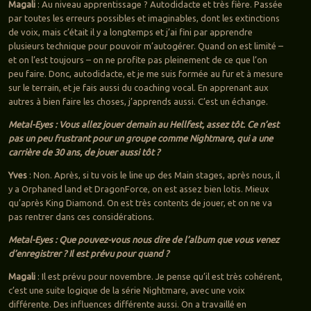
Magali
: Au niveau apprentissage ? Autodidacte et très fière. Passée
par toutes les erreurs possibles et imaginables, dont les extinctions
de voix, mais c’était il y a longtemps et j’ai fini par apprendre
plusieurs technique pour pouvoir m’autogérer. Quand on est limité –
et on l’est toujours – on ne profite pas pleinement de ce que l’on
peu faire. Donc, autodidacte, et je me suis formée au fur et à mesure
sur le terrain, et je fais aussi du coaching vocal. En apprenant aux
autres à bien faire les choses, j’apprends aussi. C’est un échange.
Metal-Eyes : Vous allez jouer demain au Hellfest, assez tôt. Ce n’est
pas un peu frustrant pour un groupe comme Nightmare, qui a une
carrière de 30 ans, de jouer aussi tôt ?
Yves
: Non. Après, si tu vois le line up des Main stages, après nous, il
y a Orphaned land et DragonForce, on est assez bien lotis. Mieux
qu’après King Diamond. On est très contents de jouer, et on ne va
pas rentrer dans ces considérations.
Metal-Eyes : Que pouvez-vous nous dire de l’album que vous venez
d’enregistrer ? Il est prévu pour quand ?
Magali
: Il est prévu pour novembre. Je pense qu’il est très cohérent,
c’est une suite logique de la série Nightmare, avec une voix
différente. Des influences différente aussi. On a travaillé en