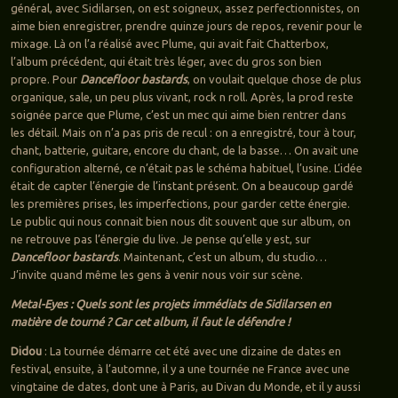
général, avec Sidilarsen, on est soigneux, assez perfectionnistes, on
aime bien enregistrer, prendre quinze jours de repos, revenir pour le
mixage. Là on l’a réalisé avec Plume, qui avait fait Chatterbox,
l’album précédent, qui était très léger, avec du gros son bien
propre. Pour
Dancefloor bastards
, on voulait quelque chose de plus
organique, sale, un peu plus vivant, rock n roll. Après, la prod reste
soignée parce que Plume, c’est un mec qui aime bien rentrer dans
les détail. Mais on n’a pas pris de recul : on a enregistré, tour à tour,
chant, batterie, guitare, encore du chant, de la basse… On avait une
configuration alterné, ce n’était pas le schéma habituel, l’usine. L’idée
était de capter l’énergie de l’instant présent. On a beaucoup gardé
les premières prises, les imperfections, pour garder cette énergie.
Le public qui nous connait bien nous dit souvent que sur album, on
ne retrouve pas l’énergie du live. Je pense qu’elle y est, sur
Dancefloor bastards
. Maintenant, c’est un album, du studio…
J’invite quand même les gens à venir nous voir sur scène.
Metal-Eyes : Quels sont les projets immédiats de Sidilarsen en
matière de tourné ? Car cet album, il faut le défendre !
Didou
: La tournée démarre cet été avec une dizaine de dates en
festival, ensuite, à l’automne, il y a une tournée ne France avec une
vingtaine de dates, dont une à Paris, au Divan du Monde, et il y aussi