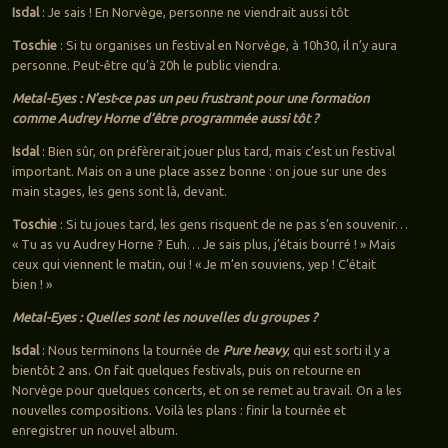
Isdal
: Je sais ! En Norvège, personne ne viendrait aussi tôt
Toschie
: Si tu organises un festival en Norvège, à 10h30, il n’y aura
personne. Peut-être qu’à 20h le public viendra.
Metal-Eyes : N’est-ce pas un peu frustrant pour une formation
comme Audrey Horne d’être programmée aussi tôt ?
Isdal
: Bien sûr, on préfèrerait jouer plus tard, mais c’est un festival
important. Mais on a une place assez bonne : on joue sur une des
main stages, les gens sont là, devant.
Toschie
: Si tu joues tard, les gens risquent de ne pas s’en souvenir…
« Tu as vu Audrey Horne ? Euh… Je sais plus, j’étais bourré ! » Mais
ceux qui viennent le matin, oui ! « Je m’en souviens, yep ! C’était
bien ! »
Metal-Eyes : Quelles sont les nouvelles du groupes ?
Isdal
: Nous terminons la tournée de
Pure heavy
, qui est sorti il y a
bientôt 2 ans. On fait quelques festivals, puis on retourne en
Norvège pour quelques concerts, et on se remet au travail. On a les
nouvelles compositions. Voilà les plans : finir la tournée et
enregistrer un nouvel album.