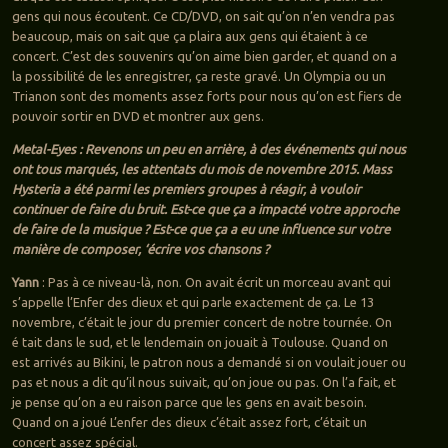
gens qui nous écoutent. Ce CD/DVD, on sait qu’on n’en vendra pas
beaucoup, mais on sait que ça plaira aux gens qui étaient à ce
concert. C’est des souvenirs qu’on aime bien garder, et quand on a
la possibilité de les enregistrer, ça reste gravé. Un Olympia ou un
Trianon sont des moments assez forts pour nous qu’on est fiers de
pouvoir sortir en DVD et montrer aux gens.
Metal-Eyes : Revenons un peu en arrière, à des événements qui nous
ont tous marqués, les attentats du mois de novembre 2015. Mass
Hysteria a été parmi les premiers groupes à réagir, à vouloir
continuer de faire du bruit. Est-ce que ça a impacté votre approche
de faire de la musique ? Est-ce que ça a eu une influence sur votre
manière de composer, ‘écrire vos chansons ?
Yann
: Pas à ce niveau-là, non. On avait écrit un morceau avant qui
s’appelle l’Enfer des dieux et qui parle exactement de ça. Le 13
novembre, c’était le jour du premier concert de notre tournée. On
é tait dans le sud, et le lendemain on jouait à Toulouse. Quand on
est arrivés au Bikini, le patron nous a demandé si on voulait jouer ou
pas et nous a dit qu’il nous suivait, qu’on joue ou pas. On l’a fait, et
je pense qu’on a eu raison parce que les gens en avait besoin.
Quand on a joué L’enfer des dieux c’était assez fort, c’était un
concert assez spécial.