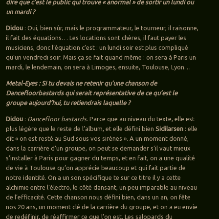
dire que c’est le public qui trouve « anormal » de sortir un lundi ou
un mardi ?
Didou
: Oui, bien sûr, mais le programmateur, le tourneur, il raisonne,
il fait des équations… Les locations sont chères, il faut payer les
musiciens, donc l’équation c’est : un lundi soir est plus compliqué
qu’un vendredi soir. Mais ça se fait quand même : on sera à Paris un
mardi, le lendemain, on sera à Limoges, ensuite, Toulouse, Lyon…
Metal-Eyes : Si tu devais ne retenir qu’une chanson de
Dancefloorbastards qui serait représentative de ce qu’est le
groupe aujourd’hui, tu retiendrais laquelle ?
Didou
:
Dancefloor bastards
. Parce que au niveau du texte, elle est
plus légère que le reste de l’album, et elle défini bien
Sidilarsen
: elle
dit « on est resté au Sud sous vos sirènes ». A un moment donné,
dans la carrière d’un groupe, on peut se demander s’il vaut mieux
s’installer à Paris pour gagner du temps, et en fait, on a une qualité
de vie à Toulouse qu’on apprécie beaucoup et qui fait partie de
notre identité. On a un son spécifique te sur ce titre il y a cette
alchimie entre l’électro, le côté dansant, un peu imparable au niveau
de l’efficacité. Cette chanson nous défini bien, dans un an, on fête
nos 20 ans, un moment clé de la carrière du groupe, et on a eu envie
de redéfinir, de réaffirmer ce que l’on est. Les salopards du