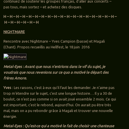
continuez de soutenir les groupes français, d’aller aux concerts –
pas tous, mais sortez – et achetez des disques.
H – H – H – H – H – H – H – H – H – H – H – H – H – H – H – H – H – H –
H – H – H – H – H – H
NIGHTMARE
Rencontre avec Nightmare – Yves Campion (basse) et Magali
(Chant). Propos recueillis au Hellfest, le 18 juin 2016
Metal-Eyes : Avant que nous n’entrions dans le vif du sujet, je
voudrais que nous revenions sur ce quo a motivé le départ des
frères Amore.
Yves
: Les raisons, c’est à eux qu’il faut les demander. Je n’aime pas
trop m’étendre sur le sujet, c’est une longue histoire… Il y a 30 de
boulot, ce n’est pas comme si on avait joué ensemble 2 mois. Ce qui
est important, c’est le rebond, aujourd’hui. On aurait pu être très
mal, mais on a pu rebondir grâce à Magali et trouver une nouvelle
énergie.
Metal-Eyes : Qu’est-ce qui a motivé le fait de choisir une chanteuse