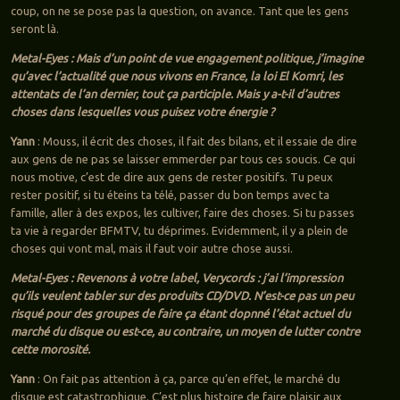
coup, on ne se pose pas la question, on avance. Tant que les gens
seront là.
Metal-Eyes : Mais d’un point de vue engagement politique, j’imagine
qu’avec l’actualité que nous vivons en France, la loi El Komri, les
attentats de l’an dernier, tout ça participle. Mais y a-t-il d’autres
choses dans lesquelles vous puisez votre énergie ?
Yann
: Mouss, il écrit des choses, il fait des bilans, et il essaie de dire
aux gens de ne pas se laisser emmerder par tous ces soucis. Ce qui
nous motive, c’est de dire aux gens de rester positifs. Tu peux
rester positif, si tu éteins ta télé, passer du bon temps avec ta
famille, aller à des expos, les cultiver, faire des choses. Si tu passes
ta vie à regarder BFMTV, tu déprimes. Evidemment, il y a plein de
choses qui vont mal, mais il faut voir autre chose aussi.
Metal-Eyes : Revenons à votre label, Verycords : j’ai l’impression
qu’ils veulent tabler sur des produits CD/DVD. N’est-ce pas un peu
risqué pour des groupes de faire ça étant dopnné l’état actuel du
marché du disque ou est-ce, au contraire, un moyen de lutter contre
cette morosité.
Yann
: On fait pas attention à ça, parce qu’en effet, le marché du
disque est catastrophique. C’est plus histoire de faire plaisir aux