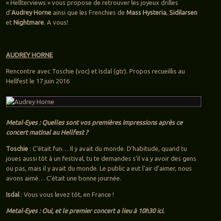
« Hellterviews » vous propose de retrouver les joyeux drilles
d’
Audrey Horne
ainsi que les Frenchies de
Mass Hysteria
,
Sidilarsen
et
Nightmare
. A vous!
AUDREY HORNE
Rencontre avec Toschie (voc) et Isdal (gtr). Propos recueillis au
Hellfest le 17 juin 2016
Metal-Eyes : Quelles sont vos premières impressions après ce
concert matinal au Hellfest ?
Toschie
: C’était fun… Il y avait du monde. D’habitude, quand tu
joues aussi tôt à un festival, tu te demandes s’il va y avoir des gens
ou pas, mais il y avait du monde. Le public a eut l’air d’aimer, nous
avons aimé… C’était une bonne journée.
Isdal
: Vous vous levez tôt, en France !
Metal-Eyes : Oui, et le premier concert a lieu à 10h30 ici.