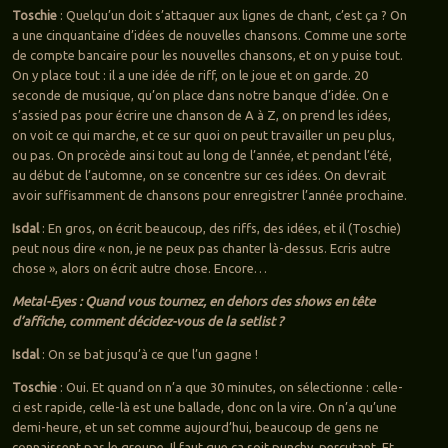
Toschie
: Quelqu’un doit s’attaquer aux lignes de chant, c’est ça ? On
a une cinquantaine d’idées de nouvelles chansons. Comme une sorte
de compte bancaire pour les nouvelles chansons, et on y puise tout.
On y place tout : il a une idée de riff, on le joue et on garde. 20
seconde de musique, qu’on place dans notre banque d’idée. On e
s’assied pas pour écrire une chanson de A à Z, on prend les idées,
on voit ce qui marche, et ce sur quoi on peut travailler un peu plus,
ou pas. On procède ainsi tout au long de l’année, et pendant l’été,
au début de l’automne, on se concentre sur ces idées. On devrait
avoir suffisamment de chansons pour enregistrer l’année prochaine.
Isdal
: En gros, on écrit beaucoup, des riffs, des idées, et il (Toschie)
peut nous dire « non, je ne peux pas chanter là-dessus. Ecris autre
chose », alors on écrit autre chose. Encore…
Metal-Eyes : Quand vous tournez, en dehors des shows en tête
d’affiche, comment décidez-vous de la setlist ?
Isdal
: On se bat jusqu’à ce que l’un gagne !
Toschie
: Oui. Et quand on n’a que 30 minutes, on sélectionne : celle-
ci est rapide, celle-là est une ballade, donc on la vire. On n’a qu’une
demi-heure, et un set comme aujourd’hui, beaucoup de gens ne
connaissent pas le groupe. Il faut que ça soit punchy, percutant. Et