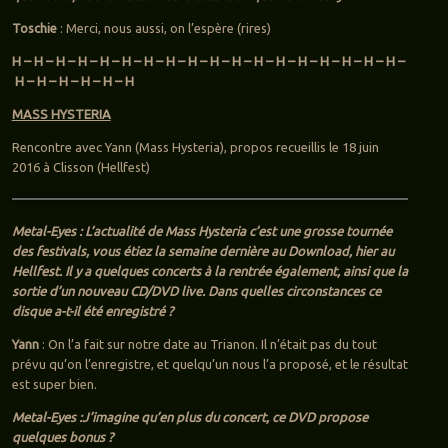
Toschie
: Merci, nous aussi, on l’espère (rires)
H – H – H – H – H – H – H – H – H – H – H – H – H – H – H – H – H – H –
H – H – H – H – H – H
MASS HYSTERIA
Rencontre avec Yann (Mass Hysteria), propos recueillis le 18 juin
2016 à Clisson (Hellfest)
Metal-Eyes : L’actualité de Mass Hysteria c’est une grosse tournée
des festivals, vous étiez la semaine dernière au Download, hier au
Hellfest. Il y a quelques concerts à la rentrée également, ainsi que la
sortie d’un nouveau CD/DVD live. Dans quelles circonstances ce
disque a-t-il été enregistré ?
Yann
: On l’a fait sur notre date au Trianon. Il n’était pas du tout
prévu qu’on l’enregistre, et quelqu’un nous l’a proposé, et le résultat
est super bien.
Metal-Eyes :J’imagine qu’en plus du concert, ce DVD propose
quelques bonus ?