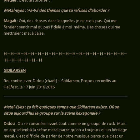
Metal-Eyes : Y-a-t-il des thèmes que tu refuses d’aborder ?
Magali
: Oui, des choses dans lesquelles je ne crois pas. Qui me
feraient sentir mal ou pas fidèle à moi-même. Des choses qui me
mettraient mal à l’aise.
H – H – H – H – H – H – H – H – H – H – H – H – H – H – H – H – H – H –
H – H – H – H – H – H
SIDILARSEN
Rencontre avec Didou (chant) – Sidilarsen. Propos recueillis au
Hellfest, le 17 juin 2016 2016
Metal-Eyes : ça fait quelques temps que Sidilarsen existe. Où se
situe aujourd’hui le groupe sur la scène hexagonale ?
Didou
: On se considère avant tout comme un groupe de rock. Mais
on appartient à la scène metal parce qu’on a toujours eu un héritage
metal. C’est difficile de parler de notre musique parce que c’est un