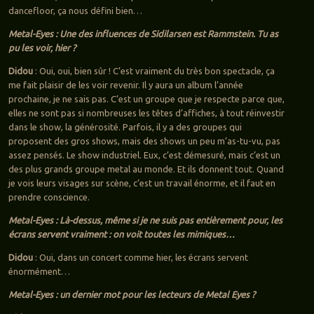
dancefloor, ça nous défini bien…
Metal-Eyes : Une des influences de Sidilarsen est Rammstein. Tu as
pu les voir, hier ?
Didou
: Oui, oui, bien sûr ! C’est vraiment du très bon spectacle, ça
me fait plaisir de les voir revenir. Il y aura un album l’année
prochaine, je ne sais pas. C’est un groupe que je respecte parce que,
elles ne sont pas si nombreuses les têtes d’affiches, à tout réinvestir
dans le show, la générosité. Parfois, il y a des groupes qui
proposent des gros shows, mais des shows un peu m’as-tu-vu, pas
assez pensés. Le show industriel. Eux, c’est démesuré, mais c’est un
des plus grands groupe metal au monde. Et ils donnent tout. Quand
je vois leurs visages sur scène, c’est un travail énorme, et il faut en
prendre conscience.
Metal-Eyes : Là-dessus, même si je ne suis pas entièrement pour, les
écrans servent vraiment : on voit toutes les mimiques…
Didou
: Oui, dans un concert comme hier, les écrans servent
énormément…
Metal-Eyes : un dernier mot pour les lecteurs de Metal Eyes ?