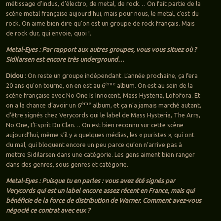
métissage d’indus, d’électro, de metal, de rock… On fait partie de la
scène metal française aujourd’hui, mais pour nous, le metal, c’est du
rock. On aime bien dire qu’on est un groupe de rock français. Mais
de rock dur, qui envoie, quoi !.
Metal-Eyes : Par rapport aux autres groupes, vous vous situez où ?
Sidilarsen est encore très underground…
Didou
: On reste un groupe indépendant. L’année prochaine, ça fera
ème
20 ans qu’on tourne, on en est au 6
album. On est au sein de la
scène française avec No One Is Innocent, Mass Hysteria, Lofofora. Et
ème
on a la chance d’avoir un 6
album, et ça n’a jamais marché autant,
d’être signés chez Verycords qui le label de Mass Hysteria, The Arrs,
No One, L’Esprit Du Clan… On est bien reconnu sur cette scène
aujourd’hui, même s’il y a quelques médias, les « puristes », qui ont
du mal, qui bloquent encore un peu parce qu’on n’arrive pas à
mettre Sidilarsen dans une catégorie. Les gens aiment bien ranger
dans des genres, sous genres et catégorie.
Metal-Eyes : Puisque tu en parles : vous avez été signés par
Verycords qui est un label encore assez récent en France, mais qui
bénéficie de la force de distribution de Warner. Comment avez-vous
négocié ce contrat avec eux ?