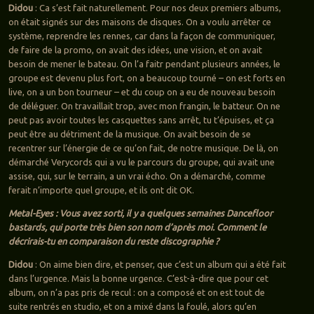
Didou
: Ca s’est fait naturellement. Pour nos deux premiers albums,
on était signés sur des maisons de disques. On a voulu arrêter ce
système, reprendre les rennes, car dans la façon de communiquer,
de faire de la promo, on avait des idées, une vision, et on avait
besoin de mener le bateau. On l’a faitr pendant plusieurs années, le
groupe est devenu plus fort, on a beaucoup tourné – on est forts en
live, on a un bon tourneur – et du coup on a eu de nouveau besoin
de déléguer. On travaillait trop, avec mon frangin, le batteur. On ne
peut pas avoir toutes les casquettes sans arrêt, tu t’épuises, et ça
peut être au détriment de la musique. On avait besoin de se
recentrer sur l’énergie de ce qu’on fait, de notre musique. De là, on
démarché Verycords qui a vu le parcours du groupe, qui avait une
assise, qui, sur le terrain, a un vrai écho. On a démarché, comme
ferait n’importe quel groupe, et ils ont dit OK.
Metal-Eyes : Vous avez sorti, il y a quelques semaines Dancefloor
bastards, qui porte très bien son nom d’après moi. Comment le
décrirais-tu en comparaison du reste discographie ?
Didou
: On aime bien dire, et penser, que c’est un album qui a été fait
dans l’urgence. Mais la bonne urgence. C’est-à-dire que pour cet
album, on n’a pas pris de recul : on a composé et on est tout de
suite rentrés en studio, et on a mixé dans la foulé, alors qu’en