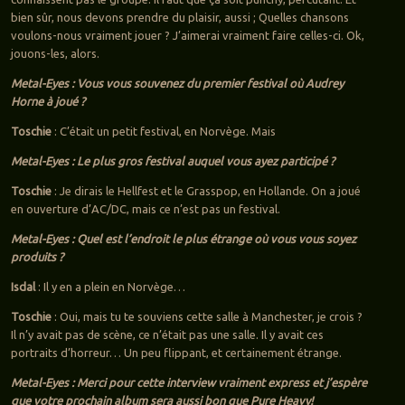
bien sûr, nous devons prendre du plaisir, aussi ; Quelles chansons
voulons-nous vraiment jouer ? J’aimerai vraiment faire celles-ci. Ok,
jouons-les, alors.
Metal-Eyes : Vous vous souvenez du premier festival où Audrey
Horne à joué ?
Toschie
: C’était un petit festival, en Norvège. Mais
Metal-Eyes : Le plus gros festival auquel vous ayez participé ?
Toschie
: Je dirais le Hellfest et le Grasspop, en Hollande. On a joué
en ouverture d’AC/DC, mais ce n’est pas un festival.
Metal-Eyes : Quel est l’endroit le plus étrange où vous vous soyez
produits ?
Isdal
: Il y en a plein en Norvège…
Toschie
: Oui, mais tu te souviens cette salle à Manchester, je crois ?
Il n’y avait pas de scène, ce n’était pas une salle. Il y avait ces
portraits d’horreur… Un peu flippant, et certainement étrange.
Metal-Eyes : Merci pour cette interview vraiment express et j’espère
que votre prochain album sera aussi bon que Pure Heavy!