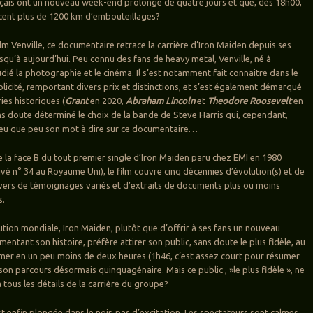
nçais ont un nouveau week-end prolongé de quatre jours et que, dès 18h00,
cent plus de 1200 km d’embouteillages?
lm Venville, ce documentaire retrace la carrière d’Iron Maiden depuis ses
squ’à aujourd’hui. Peu connu des fans de heavy metal, Venville, né à
dié la photographie et le cinéma. Il s’est notamment fait connaitre dans le
licité, remportant divers prix et distinctions, et s’est également démarqué
ries historiques (
Grant
en 2020,
Abraham Lincoln
et
Theodore Roosevelt
en
ans doute déterminé le choix de la bande de Steve Harris qui, cependant,
 eu que peu son mot à dire sur ce documentaire…
 la face B du tout premier single d’Iron Maiden paru chez EMI en 1980
rivé n° 34 au Royaume Uni), le film couvre cinq décennies d’évolution(s) et de
vers de témoignages variés et d’extraits de documents plus ou moins
s.
ution mondiale, Iron Maiden, plutôt que d’offrir à ses fans un nouveau
ntant son histoire, préfère attirer son public, sans doute le plus fidèle, au
er en un peu moins de deux heures (1h46, c’est assez court pour résumer
son parcours désormais quinquagénaire. Mais ce public , »le plus fidèle », ne
à tous les détails de la carrière du groupe?
st enfin plongée dans le noir, pas d’excitation. Les spectateurs sont calmes