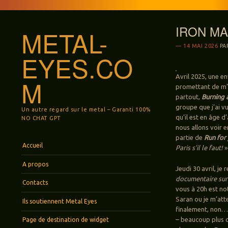
IRON MAID
METAL-
14 MAI 2026
PA
EYES.CO
Avril 2025, une e
M
promettant de m’i
partout,
Burning 
groupe que j’ai v
Un autre regard sur le metal – Garanti 100%
qu’il est en âge d
NO CHAT GPT
nous allons voir 
partie de
Run for 
Menu
Aller au contenu principal
Accueil
Paris s’il le faut!
»
A propos
Jeudi 30 avril, je 
documentaire su
Contacts
vous à 20h est no
Saran ou je m’atte
Ils soutiennent Metal Eyes
finalement, non… L
– beaucoup plus c
Page de destination de widget