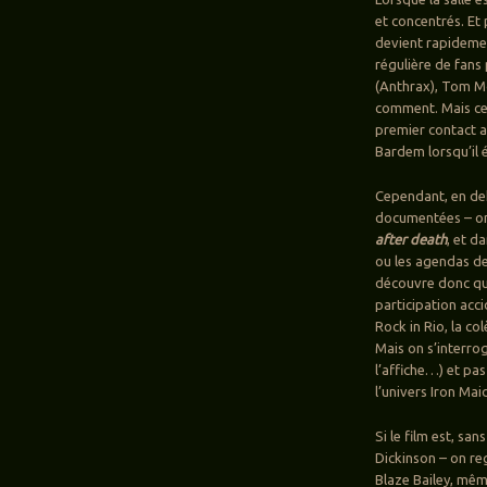
et concentrés. Et 
devient rapidemen
régulière de fans
(Anthrax), Tom Mo
comment. Mais ce
premier contact 
Bardem lorsqu’il 
Cependant, en deh
documentées – on
after death
, et d
ou les agendas de
découvre donc que
participation acc
Rock in Rio, la co
Mais on s’interro
l’affiche…) et pa
l’univers Iron Mai
Si le film est, sa
Dickinson – on re
Blaze Bailey, mêm