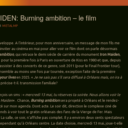
EN: Burning ambition – le film
R
METALMP
nveloppe. A l’intérieur, pour mon anniversaire, un message de mon fils me
nviter au cinéma en mai pour aller voir ce film dont on parle désormais
ambition
, qui retrace le demi siècle de carrière du monument
Iron Maiden
,
u pour la première fois à Paris en ouverture de Kiss en 1980 et que, depuis
’assister à des concerts de ce genre, soit 2011 (pour le Final frontier tour),
ensemble au moins une fois par tournée, exception faite de la première
your lives
en 2025. «
Je ne sais pas s’il sera diffusé à Orléans mais, on ira à
 précise-t-il. transmission familiale?
reçois un sms : «
mercredi 13 mai, tu réserves ta soirée. Nous allons voir le
r Maiden
« . Chance,
Burning ambition
sera projeté à Orléans et le rendez-
té sur mon agenda. Dont acte. Le soir dit, direction le complexe ciné de
nds à voir tout le gratin orléanais des fans de la Vierge de Fer. Mais
a salle, ce soir, n’affiche pas complet. Il y a environ deux cents spectateurs
ependant qu’à Orléans centre. La date choisie, mercredi 13 mai, joue-t-elle