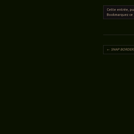
Cette entrée, p
Bookmarquez ce
Navigation des ar
←
SNAP BORDER: 