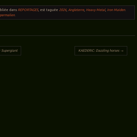
ubliée dans
REPORTAGES
, est taguée
2026
,
Angleterre
,
Heavy Metal
,
Iron Maiden
.
permalien
.
ticles
Supergiant
KAEDERIC: Dazzling horses
→