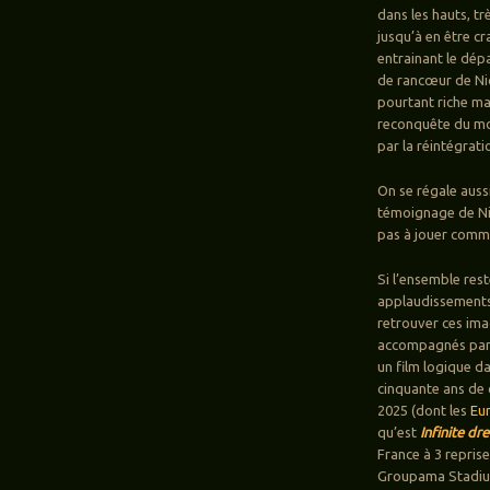
dans les hauts, tr
jusqu’à en être c
entrainant le dépa
de rancœur de Nic
pourtant riche ma
reconquête du mon
par la réintégrat
On se régale auss
témoignage de Nick
pas à jouer comme
Si l’ensemble res
applaudissements po
retrouver ces imag
accompagnés par c
un film logique d
cinquante ans de 
2025 (dont les
Eu
qu’est
Infinite dr
France à 3 reprise
Groupama Stadium