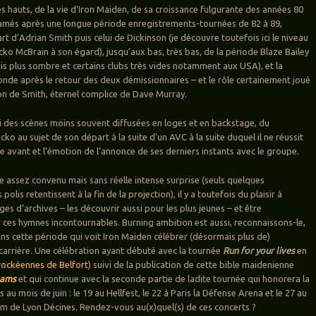
ès hauts, de la vie d’Iron Maiden, de sa croissance fulgurante des années 80
ramés après une longue période enregistrements-tournées de 82 à 89,
rt d’Adrian Smith puis celui de Dickinson (je découvre toutefois ici le niveau
ko McBrain à son égard), jusqu’aux bas, très bas, de la période Blaze Bailey
is plus sombre et certains clubs très vides notamment aux USA), et la
de après le retour des deux démissionnaires – et le rôle certainement joué
ion de Smith, éternel complice de Dave Murray.
i des scènes moins souvent diffusées en loges et en backstage, du
o au sujet de son départ à la suite d’un AVC à la suite duquel il ne réussit
 avant et l’émotion de l’annonce de ses derniers instants avec le groupe.
te assez convenu mais sans réelle intense surprise (seuls quelques
lis retentissent à la fin de la projection), il y a toutefois du plaisir à
es d’archives – les découvrir aussi pour les plus jeunes – et être
es hymnes incontournables. Burning ambition est aussi, reconnaissons-le,
ans cette période qui voit Iron Maiden célébrer (désormais plus de)
carrière. Une célébration ayant débuté avec la tournée
Run for your lives
en
rockéennes de Belfort
) suivi de la publication de cette bible maidenienne
eams
et qui continue avec la seconde partie de ladite tournée qui honorera la
s au mois de juin : le 19 au Hellfest, le 22 à Paris la Défense Arena et le 27 au
 de Lyon Décines. Rendez-vous au(x)quel(s) de ces concerts ?