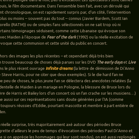
puis, le film documentaire. Dans l’ensemble bien fait, avec un déroulé qui
t chronologique, on est rapidement surpris par, d’un côté, l’intervention
 plus ou moins – souvent pas du tout – connus (Javier Bardem, Scott Ian
rello (RATM)) ou de simples fans sélectionnés on ne sait trop où ni
rtains témoignages séduisent, comme cette Libanaise qui évoque son
avec Maiden à l’époque de
Fear of the dark
(1992) ou la réelle excitation de
évoque cette communion et cette unité du public en concert.
ors des images les plus récentes – et cependant déjà très bien
 trouve beaucoup de choses déjà parues sur les DVD
The early days
et
Live
ans le plus récent ouvrage
Infinite dreams
(la lettre de démission de Di’Anno
 Steve Harris, pour ne citer que deux exemples). Si le die hard fan ne
 peu de choses, le plus jeune fan se délectera des anecdotes relatées (la
identelle de Maiden à un mariage en Pologne, la blessure de Bruce lors du
lère de Harris et Bailey lors d’un concert où un fan crache sur les musiciens…)
ge aussi sur ces représentations sans doute générées par l’IA (comme
s toujours réussies d’Eddie, pourtant mascotte et membre à part entière de
den.
ns réelle surprise, très majoritairement axé autour des périodes Bruce
grette d’ailleurs le peu de temps d’évocation des périodes Paul Di’Anno et
e si on apprécie les hommages qui leur sont rendus), on est aussi replongés