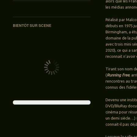
alors que les Fra
les médias annon
Réalisé par Malco
BIENTÔT SUR SCENE
débuts en 1975 ju
Birmingham, a étu
domaine de la pub
avec trois mini sé
2020), ce qui a s
reconnait n’avoir
Tirant son nom de
(
Running free
, ar
rencontres au tra
connus des fidèle
Devenu une instit
DVD/BluRay docume
cinéma pour résum
un demi siècle…) 
connait-il pas déj
Lorsque la salle e