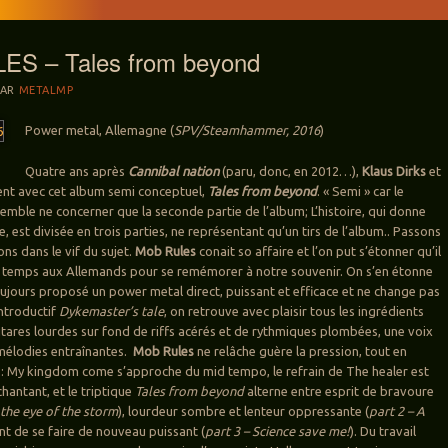
S – Tales from beyond
PAR
METALMP
Power metal, Allemagne (
SPV/Steamhammer, 2016
)
Quatre ans après
Cannibal nation
(paru, donc, en 2012…),
Klaus Dirks
et
ent avec cet album semi conceptuel,
Tales from beyond
.
« Semi » car le
semble ne concerner que la seconde partie de l’album; L’histoire, qui donne
 est divisée en trois parties, ne représentant qu’un tirs de l’album.. Passons
ons dans le vif du sujet.
Mob Rules
conait so affaire et l’on put s’étonner qu’il
de temps aux Allemands pour se remémorer à notre souvenir. On s’en étonne
oujours proposé un power metal direct, puissant et efficace et ne change pas
introductif
Dykemaster’s tale
, on retrouve avec plaisir tous les ingrédients
itares lourdes sur fond de riffs acérés et de rythmiques plombées, une voix
mélodies entraînantes.
Mob Rules
ne relâche guère la pression, tout en
irs: My kingdom come s’approche du mid tempo, le refrain de The healer est
hantant, et le triptique
Tales from beyond
alterne entre esprit de bravoure
 the eye of the storm
), lourdeur sombre et lenteur oppressante (
part 2 – A
nt de se faire de nouveau puissant (
part 3 – Science save me!
). Du travail