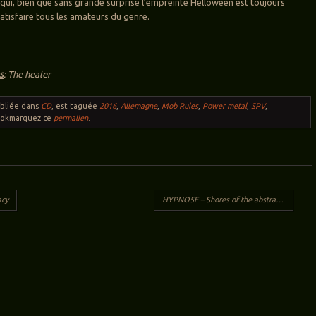
e qui, bien que sans grande surprise l’empreinte Helloween est toujours
satisfaire tous les amateurs du genre.
s
: The healer
ubliée dans
CD
, est taguée
2016
,
Allemagne
,
Mob Rules
,
Power metal
,
SPV
,
ookmarquez ce
permalien
.
ticles
cy
HYPNO5E – Shores of the abstract line
→