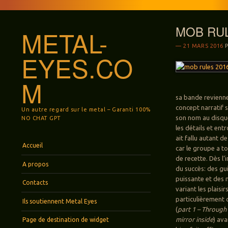
MOB RULE
METAL-
21 MARS 2016
EYES.CO
M
sa bande revienn
concept narratif 
Un autre regard sur le metal – Garanti 100%
son nom au disque,
NO CHAT GPT
les détails et entr
ait fallu autant 
Menu
Aller au contenu principal
Accueil
car le groupe a t
de recette. Dès l’
A propos
du succès: des gu
puissante et des 
Contacts
variant les plais
particulièrement c
Ils soutiennent Metal Eyes
(
part 1 – Through
mirror inside
) ava
Page de destination de widget