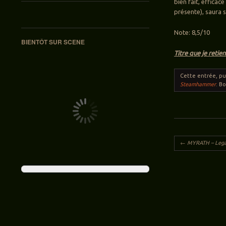
bien fait, efficac
présente), saura 
Note: 8,5/10
BIENTÔT SUR SCENE
Titre que je retien
Cette entrée, p
Steamhammer
. B
Navigation des ar
←
MYRATH – Lega