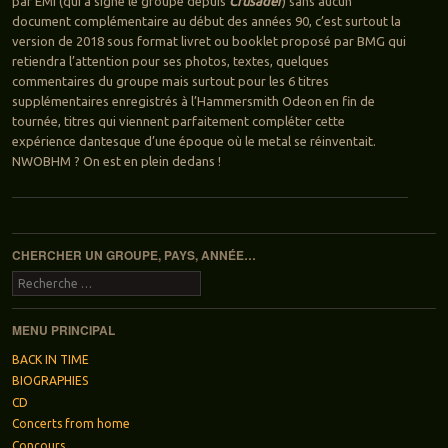
par EMI (qui a signé le groupe depuis
Crusader
) sans aucun
document complémentaire au début des années 90, c’est surtout la
version de 2018 sous format livret ou booklet proposé par BMG qui
retiendra l’attention pour ses photos, textes, quelques
commentaires du groupe mais surtout pour les 6 titres
supplémentaires enregistrés à l’Hammersmith Odeon en fin de
tournée, titres qui viennent parfaitement compléter cette
expérience dantesque d’une époque où le metal se réinventait.
NWOBHM ? On est en plein dedans !
Navigation des articles
CHERCHER UN GROUPE, PAYS, ANNÉE…
Recherche
MENU PRINCIPAL
BACK IN TIME
BIOGRAPHIES
CD
Concerts from home
Concours