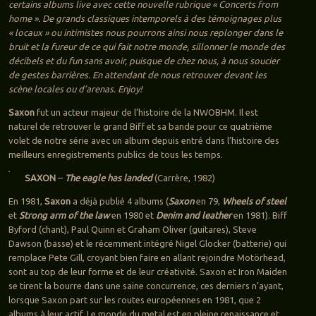
certains albums live avec cette nouvelle rubrique « Concerts from
home ». De grands classiques intemporels à des témoignages plus
« locaux » ou intimistes nous pourrons ainsi nous replonger dans le
bruit et la fureur de ce qui fait notre monde, sillonner le monde des
décibels et du fun sans avoir, puisque de chez nous, à nous soucier
de gestes barrières. En attendant de nous retrouver devant les
scène locales ou d’arenas. Enjoy!
Saxon
fut un acteur majeur de l’histoire de la NWOBHM. Il est
naturel de retrouver le grand Biff et sa bande pour ce quatrième
volet de notre série avec un album depuis entré dans l’histoire des
meilleurs enregistrements publics de tous les temps.
SAXON
–
The eagle has landed
(Carrère, 1982)
En 1981,
Saxon
a déjà publié 4 albums (
Saxon
en 79,
Wheels of steel
et
Strong arm of the law
en 1980 et
Denim and leather
en 1981). Biff
Byford (chant), Paul Quinn et Graham Oliver (guitares), Steve
Dawson (basse) et le récemment intégré Nigel Glocker (batterie) qui
remplace Pete Gill, croyant bien faire en allant rejoindre Motörhead,
sont au top de leur forme et de leur créativité. Saxon et Iron Maiden
se tirent la bourre dans une saine concurrence, ces derniers n’ayant,
lorsque Saxon part sur les routes européennes en 1981, que 2
albums à leur actif. Le monde du metal est en pleine renaissance et