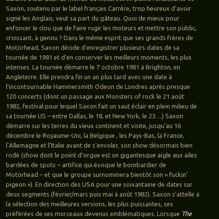
Saxon, soutenu par le label français Carrère, trop heureux d’avoir
signé les Anglais, veut sa part du gâteau. Quoi de mieux pour
enfoncer le clou que de faire rugir les moteurs et mettre son public,
croissant, à genou ? Dans le même esprit que ses grands frères de
Motörhead, Saxon décide d’enregistrer plusieurs dates de sa
tournée de 1981 et d’en conserver les meilleurs moments, les plus
intenses. La tournée démarre le 7 octobre 1981 à Brighton, en
Angleterre. Elle prendra fin un an plus tard avec une date à
l’incontournable Hammersmith Odeon de Londres après presque
120 concerts (dont un passage aux Monsters of rock le 21 août
1982, festival pour lequel Saxon fait un saut éclair en plein milieu de
sa tournée US – entre Dallas, le 18, et New York, le 23…) Saxon
démarre sur les terres du vieux continent et visite, jusqu’au 16
décembre le Royaume-Uni, la Belgique , les Pays-Bas, la France,
l’Allemagne et l’Italie avant de s’envoler, son show désormais bien
rodé (show dont le point d’orgue est un gigantesque aigle aux ailes
bardées de spots – artifice qui évoque le bombardier de
Motörhead – et que le groupe surnommera bientôt son « fuckin’
pigeon »). En direction des USA pour une soixantaine de dates sur
deux segments (février/mars puis mai à août 1982). Saxon s’attelle à
la sélection des meilleures versions, les plus puissantes, ses
préférées de ses morceaux devenus emblématiques. Lorsque
The