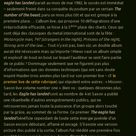
eagle has landed
parait au mois de mai 1982, le succès est immédiat
– seulement freiné dans sa conquête du podium par un certain
The
number of the beast
, paru un mois plus tôt et qui est grimpé à la
première place…. L’album live, qui propose 10 déflagrations d’une
ème
irréprochable efficacité, se hisse à la 5
place des charts. Ceux qui
sont déjà des classiques du metal international sont de la fête :
Motorcycle man, 747 (strangers in the night), Princess of the night,
Strong arm of the law…
Tout n’y est pas, bien sûr, un double album
aurait été nécessaire mais qu’importe ! Mieux vaut un album simple
et explosif de bout en bout sur lequel l’auditeur se sent faire partie
de ce public ? Dommage seulement que ne figurent pas plus
d’informations que ces données techniques (qui ont sans doute
inspiré Maiden trois années plus tard sur son premier live – cf.
le
premier live de cette rubrique
) qui stipulent entre autres : « Mission :
Saxon live volume number one ». Bien vu : quelques décennies plus
tard, les
Eagle has landed
sont au nombre de 4 et Saxon a publié
une ribambelle d’autres enregistrements publics, qui ne
retrouverons jamais toute la puissance d’un groupe alors touché
par la grâce, au sommet de sa forme. Ce premier
The eagle has
landed
bénéficie cependant de toute cette énergie juvénile d’un
Saxon encore débutant, affamé et enragé. S’il existe une version
picture disc publié à la sortie, l’album fut réédité une première fois