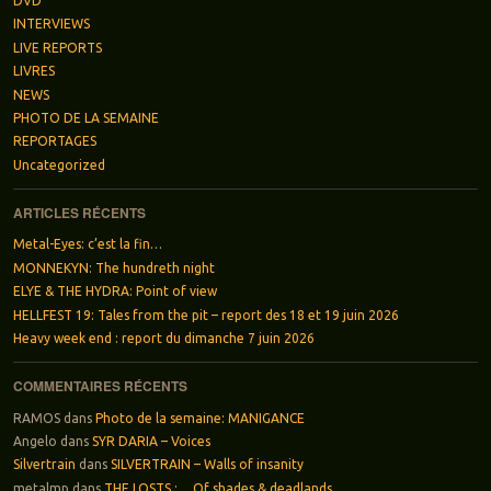
DVD
INTERVIEWS
LIVE REPORTS
LIVRES
NEWS
PHOTO DE LA SEMAINE
REPORTAGES
Uncategorized
ARTICLES RÉCENTS
Metal-Eyes: c’est la fin…
MONNEKYN: The hundreth night
ELYE & THE HYDRA: Point of view
HELLFEST 19: Tales from the pit – report des 18 et 19 juin 2026
Heavy week end : report du dimanche 7 juin 2026
COMMENTAIRES RÉCENTS
RAMOS
dans
Photo de la semaine: MANIGANCE
Angelo
dans
SYR DARIA – Voices
Silvertrain
dans
SILVERTRAIN – Walls of insanity
metalmp
dans
THE LOSTS : …Of shades & deadlands