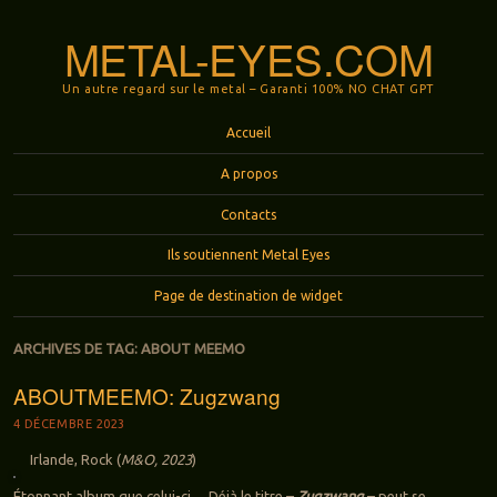
METAL-EYES.COM
Un autre regard sur le metal – Garanti 100% NO CHAT GPT
Menu
Aller au contenu principal
Accueil
A propos
Contacts
Ils soutiennent Metal Eyes
Page de destination de widget
ARCHIVES DE TAG:
ABOUT MEEMO
ABOUTMEEMO: Zugzwang
4 DÉCEMBRE 2023
Irlande, Rock (
M&O, 2023
)
Étonnant album que celui-ci… Déjà le titre –
Zugzwang
– peut se