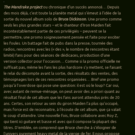
The Mandrake project
ou chronique d’un succès annoncé… Depuis
des mois déjà, c’est toute la planète metal qui s’émeut à l’idée de la
sortie du nouvel album solo de
Bruce Dickinson
. Une promo comme
seuls les plus grandes stars – et le chanteur d’Iron Maiden fait
incontestablement partie de ces privilégiés – peuvent se la
permettre, une promo soigneusement pensée et faite pour exciter
les foules. Un battage fait de pubs dans la presse, tournée des
radios, rencontres avec les (« des », le nombre de rencontres étant
limité) fans pour des séances de dédicaces, production d’une
version collector pour l’occasion… Comme si la promo officielle ne
suffisait pas, même les fans les plus hardcore s’y mettent, se faisant
le relai du décompte avant la sortie, des résultats des ventes, des
témoignages lors de ces rencontres organisées… Bref une promo
jusqu’à l’overdose qui pose une question: il est où le loup? Car oui,
avec autant de remue-ménage, on peut avoir des a priori quant au
résultat final de cet album que les fans auront attendus près de 20
ans. Certes, son retour au sein du giron Maiden l’a plus qu’occupé,
mais force est de reconnaitre, à l’écoute de cet album, que ça valait
le coup d’attendre. Une nouvelle fois, Bruce collabore avec Roy Z,
qui tient ici guitare et basse et avec qui il compose la plupart des
titres. D’emblée, on comprend que Bruce cherche à s’éloigner de
l’univers purement heavy metal de la vierge de fer. Il nous propose