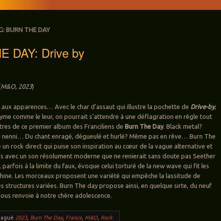
G:
BURN THE DAY
 DAY: Drive by
(
M&O, 2023
)
 aux apparences… Avec le char d’assaut qui illustre la pochette de
Drive-by
,
yme comme le leur, on pourrait s’attendre à une déflagration en règle tout
itres de ce premier album des Franciliens de
Burn The Day
. Black metal?
 nenni… Du chant enragé, dégueulé et hurlé? Même pas en rêve… Burn The
un rock direct qui puise son inspiration au cœur de la vague alternative et
’s avec un son résolument moderne que ne renierait sans doute pas Seether
 parfois à la limite du faux, évoque celui torturé de la new wave qui fit les
hine. Les morceaux proposent une variété qui empêche la lassitude de
des structures variées. Burn The day propose ainsi, en quelque sirte, du neuf
nous renvoie à notre chère adolescence.
Tagué
2023
,
Burn The Day
,
France
,
M&O
,
Rock
.