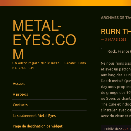
METAL-
ARCHIVES DE TA
BURN THE
EYES.CO
3 MARS 2023
M
Rock, France 
Un autre regard sur le metal – Garanti 100%
Ne nous fions pas
NO CHAT GPT
et avec un patron
aux long des 11 t
Death metal? Que
Menu
Aller au contenu principal
Accueil
day nous propose 
du grunge des 90
A propos
ou Soen. Le chant,
The Cure et Indoc
Contacts
s’installer, avec 
Ils soutiennent Metal Eyes
avec du vieux et 
Page de destination de widget
Publié dans
CD
.