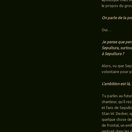
le propos du grou
On parle de la po
Oui…
Je pense que pers
Sepultura, surtout
à Sepultura ?
Alors, vu que Sep
volontaire pour pr
L’ambition est là, 
Tu parles au futur
chanteur, qu’il re
et fans de Sepult
Stan W. Decker, qu
quelque chose de
de frontal, un em
rentrait dans les