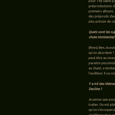
pour The silent pa
préproductions ch
premiers albums. O
des préprods chez
plus précise de c
Quels sont les su
chute imminente) 
(Rires) Ben, écoute
qu’on abordent ?
peut être au nive
paraitre pessimist
au chant, a tendan
l’auditeur. Il va 
Y a-t-il des thèm
Decline ?
Je pense que pour 
traiter. On est plu
qu’on n’évoquerai
apolitique mais o