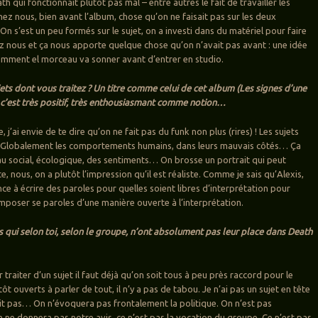
th qui fonctionnait plutôt pas mal – entre autres le fait de travailler les
ez nous, bien avant l’album, chose qu’on ne faisait pas sur les deux
n s’est un peu formés sur le sujet, on a investi dans du matériel pour faire
 nous et ça nous apporte quelque chose qu’on n’avait pas avant : une idée
omment el morceau va sonner avant d’entrer en studio.
jets dont vous traitez ? Un titre comme celui de cet album (Les signes d’une
c’est très positif, très enthousiasmant comme notion…
, j’ai envie de te dire qu’on ne fait pas du funk non plus (rires) ! Les sujets
 Globalement les comportements humains, dans leurs mauvais côtés… Ça
au social, écologique, des sentiments… On brosse un portrait qui peut
e, nous, on a plutôt l’impression qu’il est réaliste. Comme je sais qu’Alexis,
ce à écrire des paroles pour quelles soient libres d’interprétation pour
composer se paroles d’une manière ouverte à l’interprétation.
es qui selon toi, selon le groupe, n’ont absolument pas leur place dans Death
traiter d’un sujet il faut déjà qu’on soit tous à peu près raccord pour le
tôt ouverts à parler de tout, il n’y a pas de tabou. Je n’ai pas un sujet en tête
t pas… On n’évoquera pas frontalement la politique. On n’est pas
n ne donnera pas notre avis, ce n’est pas la vocation du groupe. Ce n’est pas