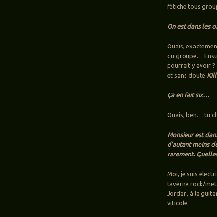
fétiche tous grou
On est dans les o
Ouais, exactement.
du groupe… Ensuit
pourrait y avoir 
et sans doute
Kil
Ça en fait six…
Ouais, ben… tu cho
Monsieur est dans
d’autant moins de
rarement. Quelles
Moi, je suis électr
taverne rock/meta
Jordan, à la guita
viticole.