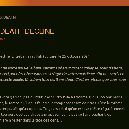
G:
DEATH
w DEATH DECLINE
024
ecline. Entretien avec Fab (guitare) le 25 octobre 2024
r de votre nouvel album, Patterns of an imminent collapse. Mais d’abord,
eci pour les observateurs : il s’agit de votre quatrième album – sortis en
et cette année. Un album tous les 3 ans donc. C’est un rythme que vous vous
(rires) ! Non, pas du tout, c’est surtout lié au rythme auquel on parvient à
ms, le temps qu’il nous faut pour composer assez de titres. C’est le rythme
urer plutôt qu’un « plan ». Toujours est-il qu’on essaye d’être régulièrement
r toujours quelque chose à proposer, de ne pas se faire oublier trop
ière à rester dans la tête des gens…