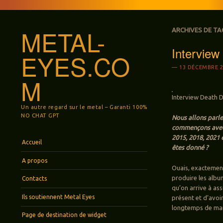
METAL-
ARCHIVES DE TA
Intervie
EYES.CO
13 DÉCEMBRE 2
M
Interview Death D
Un autre regard sur le metal – Garanti 100%
NO CHAT GPT
Nous allons parle
commençons avec c
2015, 2018, 2021 
Menu
Aller au contenu principal
Accueil
êtes donné ?
A propos
Ouais, exactement 
produire les albu
Contacts
qu’on arrive à ass
Ils soutiennent Metal Eyes
présent et d’avoi
longtemps de man
Page de destination de widget