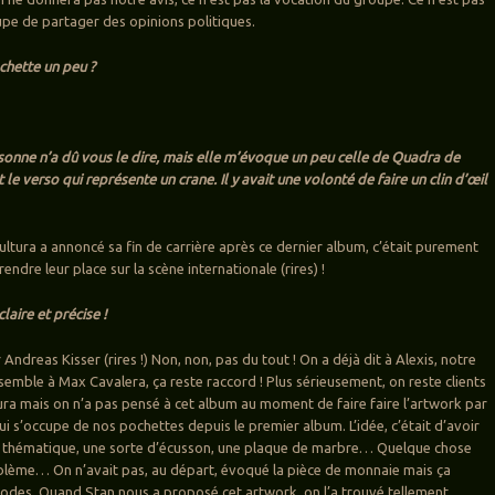
pe de partager des opinions politiques.
chette un peu ?
onne n’a dû vous le dire, mais elle m’évoque un peu celle de Quadra de
 le verso qui représente un crane. Il y avait une volonté de faire un clin d’œil
ultura a annoncé sa fin de carrière après ce dernier album, c’était purement
endre leur place sur la scène internationale (rires) !
claire et précise !
 Andreas Kisser (rires !) Non, non, pas du tout ! On a déjà dit à Alexis, notre
ssemble à Max Cavalera, ça reste raccord ! Plus sérieusement, on reste clients
ura mais on n’a pas pensé à cet album au moment de faire faire l’artwork par
i s’occupe de nos pochettes depuis le premier album. L’idée, c’était d’avoir
 thématique, une sorte d’écusson, une plaque de marbre… Quelque chose
blème… On n’avait pas, au départ, évoqué la pièce de monnaie mais ça
 codes. Quand Stan nous a proposé cet artwork, on l’a trouvé tellement