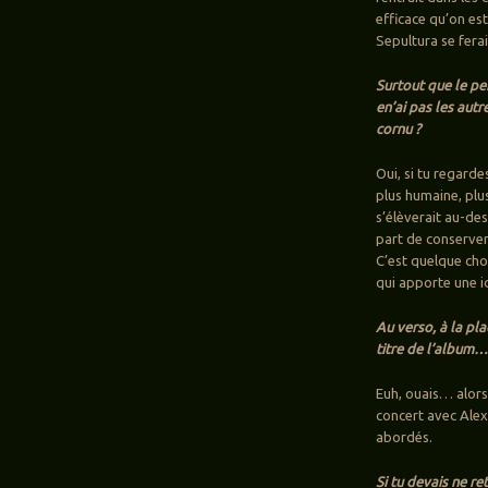
efficace qu’on es
Sepultura se ferai
Surtout que le per
en’ai pas les aut
cornu ?
Oui, si tu regard
plus humaine, plu
s’élèverait au-de
part de conserver
C’est quelque cho
qui apporte une id
Au verso, à la pla
titre de l’album
Euh, ouais… alors
concert avec Alex
abordés.
Si tu devais ne r