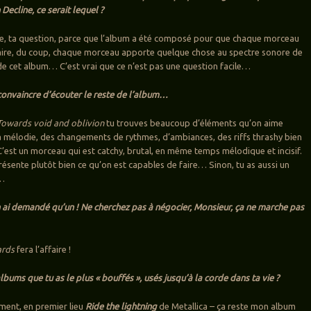
Decline, ce serait lequel ?
cile, ta question, parce que l’album a été composé pour que chaque morceau
ire, du coup, chaque morceau apporte quelque chose au spectre sonore de
de cet album… C’est vrai que ce n’est pas une question facile…
convaincre d’écouter le reste de l’album…
Towards void and oblivion
tu trouves beaucoup d’éléments qu’on aime
a mélodie, des changements de rythmes, d’ambiances, des riffs thrashy bien
est un morceau qui est catchy, brutal, en même temps mélodique et incisif.
résente plutôt bien ce qu’on est capables de faire… Sinon, tu as aussi un
…
n ai demandé qu’un ! Ne cherchez pas à négocier, Monsieur, ça ne marche pas
rds
fera l’affaire !
lbums que tu as le plus « bouffés », usés jusqu’à la corde dans ta vie ?
ement, en premier lieu
Ride the lightning
de Metallica – ça reste mon album