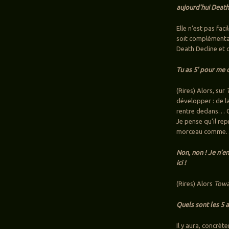
aujourd’hui Death 
Elle n’est pas fa
soit complémenta
Death Decline et 
Tu as 5’ pour me 
(Rires) Alors, sur
développer : de l
rentre dedans… C’
Je pense qu’il rep
morceau comme
Non, non ! Je n’e
ici !
(Rires) Alors
Towa
Quels sont les 5 a
Il y aura, concrèt