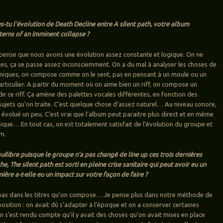
tu l’évolution de Death Decline entre A silent path, votre album
terns of an imminent collapse ?
e pense que nous avons une évolution assez constante et logique. On ne
ses, ça se passe assez inconsciemment. On a du mal à analyser les choses de
hniques, on compose comme on le sent, pas en pensant à un moule ou un
particulier. A partir du moment où on aime bien un riff, on compose un
de ce riff. Ça amène des palettes vocales différentes, en fonction des
ujets qu’on traite. C’est quelque chose d’assez naturel… Au niveau sonore,
e évolué un peu. C’est vrai que l’album peut paraitre plus direct et en même
que… En tout cas, on est totalement satisfait de l’évolution du groupe et
um.
équilibre puisque le groupe n’a pas changé de line up ces trois dernières
e, The silent path est sorti en pleine crise sanitaire qui peut avoir eu un
ière a-t-elle eu un impact sur votre façon de faire ?
 pas dans les titres qu’on compose… Je pense plus dans notre méthode de
osition : on avait dû s’adapter à l’époque et on a conserver certaines
On s’est rendu compte qu’il y avait des choses qu’on avait mises en place