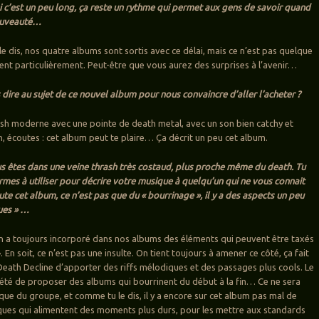
i c’est un peu long, ça reste un rythme qui permet aux gens de savoir quand
nouveauté…
e dis, nos quatre albums sont sortis avec ce délai, mais ce n’est pas quelque
ient particulièrement. Peut-être que vous aurez des surprises à l’avenir…
dire au sujet de ce nouvel album pour nous convaincre d’aller l’acheter ?
rash moderne avec une pointe de death metal, avec un son bien catchy et
, écoutes : cet album peut te plaire… Ça décrit un peu cet album.
us êtes dans une veine thrash très costaud, plus proche même du death. Tu
ermes à utiliser pour décrire votre musique à quelqu’un qui ne vous connait
te cet album, ce n’est pas que du « bourrinage », il y a des aspects un peu
ues » …
on a toujours incorporé dans nos albums des éléments qui peuvent être taxés
 En soit, ce n’est pas une insulte. On tient toujours à amener ce côté, ça fait
Death Decline d’apporter des riffs mélodiques et des passages plus cools. Le
s été de proposer des albums qui bourrinent du début à la fin… Ce ne sera
que du groupe, et comme tu le dis, il y a encore sur cet album pas mal de
ues qui alimentent des moments plus durs, pour les mettre aux standards