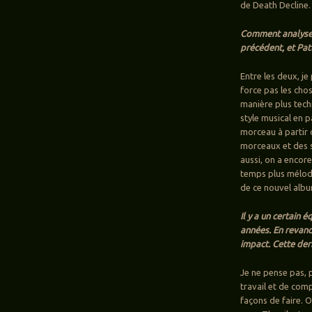
de Death Decline.
Comment analyses-
précédent, et Pat
Entre les deux, j
force pas les cho
manière plus tec
style musical en 
morceau à partir 
morceaux et des s
aussi, on a encor
temps plus mélodi
de ce nouvel alb
Il y a un certain 
années. En revanch
impact. Cette dern
Je ne pense pas,
travail et de comp
façons de faire. 