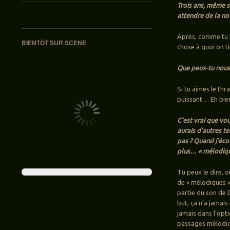
Trois ans, même s
attendre de la 
Après, comme tu l
BIENTÔT SUR SCENE
chose à quoi on t
Que peux-tu nous 
Si tu aimes le th
puissant… Eh bien
C’est vrai que vo
aurais d’autres t
pas ? Quand j’écou
plus… « mélodiq
Tu peux le dire, 
de « mélodiques ».
partie du son de 
but, ça n’a jamai
jamais dans l’opti
passages mélodiq