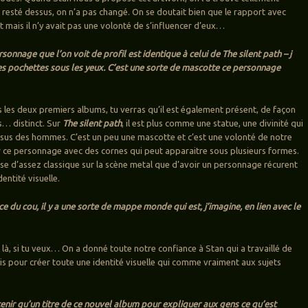
t resté dessus, on n’a pas changé. On se doutait bien que le rapport avec
t mais il n’y avait pas une volonté de s’influencer d’eux…
sonnage que l’on voit de profil est identique à celui de The silent path – j
res pochettes sous les yeux. C’est une sorte de mascotte ce personnage
es les deux premiers albums, tu verras qu’il est également présent, de façon
s… distinct. Sur
The silent path
, il est plus comme une statue, une divinité qui
ssus des hommes. C’est un peu une mascotte et c’est une volonté de notre
 ce personnage avec des cornes qui peut apparaitre sous plusieurs formes.
se d’assez classique sur la scène metal que d’avoir un personnage récurent
entité visuelle.
ce du cou, il y a une sorte de mappe monde qui est, j’imagine, en lien avec le
…
 là, si tu veux… On a donné toute notre confiance à Stan qui a travaillé de
is pour créer toute une identité visuelle qui comme vraiment aux sujets
etenir qu’un titre de ce nouvel album pour expliquer aux gens ce qu’est