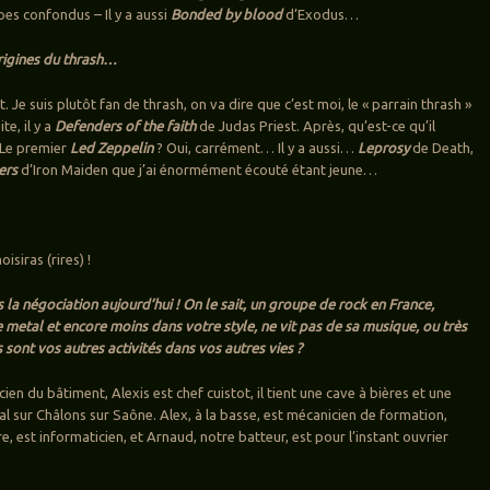
pes confondus – Il y a aussi
Bonded by blood
d’Exodus…
rigines du thrash…
 Je suis plutôt fan de thrash, on va dire que c’est moi, le « parrain thrash »
e, il y a
Defenders of the faith
de Judas Priest. Après, qu’est-ce qu’il
? Le premier
Led Zeppelin
? Oui, carrément… Il y a aussi…
Leprosy
de Death,
lers
d’Iron Maiden que j’ai énormément écouté étant jeune…
isiras (rires) !
 la négociation aujourd’hui ! On le sait, un groupe de rock en France,
 metal et encore moins dans votre style, ne vit pas de sa musique, ou très
 sont vos autres activités dans vos autres vies ?
icien du bâtiment, Alexis est chef cuistot, il tient une cave à bières et une
l sur Châlons sur Saône. Alex, à la basse, est mécanicien de formation,
re, est informaticien, et Arnaud, notre batteur, est pour l’instant ouvrier