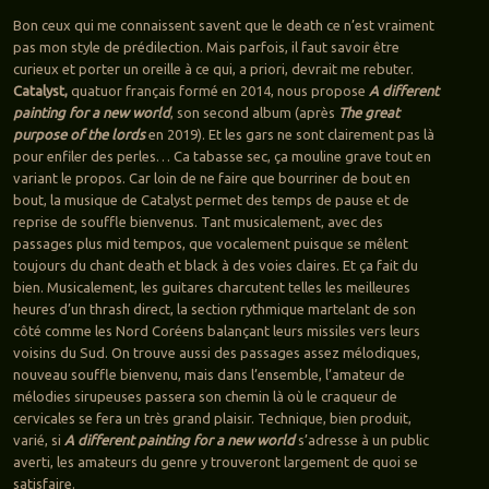
Bon ceux qui me connaissent savent que le death ce n’est vraiment
pas mon style de prédilection. Mais parfois, il faut savoir être
curieux et porter un oreille à ce qui, a priori, devrait me rebuter.
Catalyst,
quatuor français formé en 2014, nous propose
A different
painting for a new world
, son second album (après
The great
purpose of the lords
en 2019). Et les gars ne sont clairement pas là
pour enfiler des perles… Ca tabasse sec, ça mouline grave tout en
variant le propos. Car loin de ne faire que bourriner de bout en
bout, la musique de Catalyst permet des temps de pause et de
reprise de souffle bienvenus. Tant musicalement, avec des
passages plus mid tempos, que vocalement puisque se mêlent
toujours du chant death et black à des voies claires. Et ça fait du
bien. Musicalement, les guitares charcutent telles les meilleures
heures d’un thrash direct, la section rythmique martelant de son
côté comme les Nord Coréens balançant leurs missiles vers leurs
voisins du Sud. On trouve aussi des passages assez mélodiques,
nouveau souffle bienvenu, mais dans l’ensemble, l’amateur de
mélodies sirupeuses passera son chemin là où le craqueur de
cervicales se fera un très grand plaisir. Technique, bien produit,
varié, si
A different painting for a new world
s’adresse à un public
averti, les amateurs du genre y trouveront largement de quoi se
satisfaire.