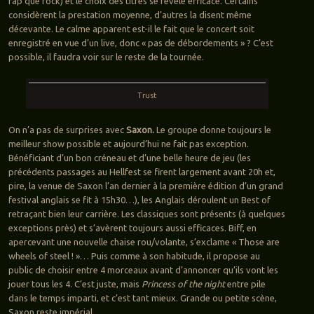
rap que rock) et le choix des titres se révèle efficace. Certains
considèrent la prestation moyenne, d’autres la disent même
décevante. Le calme apparent est-il le fait que le concert soit
enregistré en vue d’un live, donc « pas de débordements » ? C’est
possible, il faudra voir sur le reste de la tournée.
Trust
On n’a pas de surprises avec
Saxon.
Le groupe donne toujours le
meilleur show possible et aujourd’hui ne fait pas exception.
Bénéficiant d’un bon créneau et d’une belle heure de jeu (les
précédents passages au Hellfest se firent largement avant 20h et,
pire, la venue de Saxon l’an dernier à la première édition d’un grand
festival anglais se fit à 15h30…), les Anglais déroulent un Best of
retraçant bien leur carrière. Les classiques sont présents (à quelques
exceptions près) et s’avèrent toujours aussi efficaces. Biff, en
apercevant une nouvelle chaise rou/volante, s’exclame « Those are
wheels of steel ! »… Puis comme à son habitude, il propose au
public de choisir entre 4 morceaux avant d’annoncer qu’ils vont les
jouer tous les 4. C’est juste, mais
Princess of the night
entre pile
dans le temps imparti, et c’est tant mieux. Grande ou petite scène,
Saxon reste impérial.