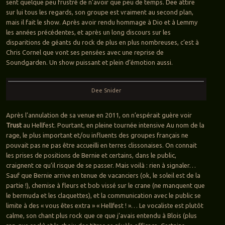
sent quelque peu frustré de n’avoir que peu de temps. Dee attire
sur lui tous les regards, son groupe est vraiment au second plan,
mais il fait le show. Après avoir rendu hommage à Dio et à Lemmy
les années précédentes, et après un long discours sur les
disparitions de géants du rock de plus en plus nombreuses, c’est à
Chris Cornel que vont ses pensées avec une reprise de
Soundgarden. Un show puissant et plein d’émotion aussi.
Dee Snider
Après l’annulation de sa venue en 2011, on n’espérait guère voir
Trust
au Hellfest. Pourtant, en pleine tournée intensive Au nom de la
rage, le plus important et/ou influents des groupes français ne
pouvait pas ne pas être accueilli en terres clissonaises. On connait
les prises de positions de Bernie et certains, dans le public,
craignent ce qu’il risque de se passer. Mais voilà : rien à signaler…
Sauf que Bernie arrive en tenue de vacanciers (ok, le soleil est de la
partie !), chemise à fleurs et bob vissé sur le crane (ne manquent que
le bermuda et les claquettes), et la communication avec le public se
limite à des « vous êtes extra » « Hellfest ! »… Le vocaliste est plutôt
calme, son chant plus rock que ce que j’avais entendu à Blois (plus