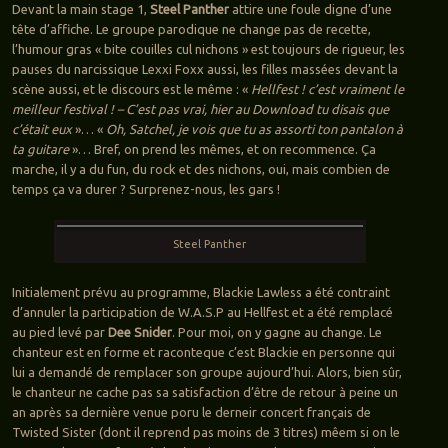
Devant la main stage 1,
Steel Panther
attire une foule digne d’une
tête d’affiche. Le groupe parodique ne change pas de recette,
l’humour gras « bite couilles cul nichons » est toujours de rigueur, les
pauses du narcissique Lexxi Foxx aussi, les filles massées devant la
scène aussi, et le discours est le même : «
Hellfest ! c’est vraiment le
meilleur festival ! – C’est pas vrai, hier au Download tu disais que
c’était eux
»… «
Oh, Satchel, je vois que tu as assorti ton pantalon à
ta guitare
»… Bref, on prend les mêmes, et on recommence. Ça
marche, il y a du fun, du rock et des nichons, oui, mais combien de
temps ça va durer ? Surprenez-nous, les gars !
Steel Panther
Initialement prévu au programme, Blackie Lawless a été contraint
d’annuler la participation de W.A.S.P au Hellfest et a été remplacé
au pied levé par
Dee Snider
. Pour moi, on y gagne au change. Le
chanteur est en forme et raconteque c’est Blackie en personne qui
lui a demandé de remplacer son groupe aujourd’hui. Alors, bien sûr,
le chanteur ne cache pas sa satisfaction d’être de retour à peine un
an après sa dernière venue poru le derneir concert français de
Twisted Sister (dont il reprend pas moins de 3 titres) mêem si on le