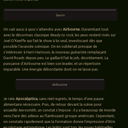
Saxon
On sait aussi à quoi s’attendre avec
Airbourne.
Dynamitant tout
avec le désormais classique
Ready to rock
, les yeux restent rivés sur
Joel O’Keeffe qui fait le show à lui seul, investissant dès que
possible l’avancée scénique. On en oublierait presque de
s’intéresser à Harri Harisson, le nouveau guitariste remplaçant
David Roads depuis peu. Le gaillard fait le job, discrètement. La
puissance d’Airbourne est bien son leader, et un répertoire
imparable. Une énergie débordante dont on ne lasse pas.
Airbourne
Je rate
Apocalyptica,
sans réel regrets, le temps d’une pause
alimentaire nécessaire. Puis, de retour devant la scène pour
accueillir Aerosmith, un constat s’impose : il y a beaucoup de monde
venu faire des adieux au flamboyant groupe américain. Cependant,
on constate rapidement que la formation donne l’impression d’être
en pilotage automatique. Les lights sont top, les poses habituelles