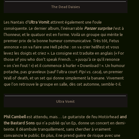
The Dead Daisies
Les Nantais d’
Ultra Vomit
attirent également une foule
conséquente. Le dernier album, l’inénarrable
Panzer surprise !
est à
l’honneur, et le quatuor est en forme. Voilà un groupe qui mérite le
premier prix de la bonne humeur communicative. Très tôt, Fetus
annonce « on va faire une Hell pêche : on va crier hellfest et vous
levez les doigts et criez ». La consigne est traduite en anglais (« For
those of you who don’t speak French… » jusqu’à ce qu’il renonce
« on s’en fout ! ») et il commence à hurler « Download ! ». Un humour
potache, pas graveleux (sauf l’ultra court
Pipi vs. caca
), un premier
Wall of death, et un set qui donne simplement la banane. Vivement
que l’on retrouve le groupe en salle, dès cet automne, semble-t-il.
Ultra Vomit
Phil Cambell
est attendu, mais… Le guitariste de feu Motörhead
and
the Bastard Sons
qui n’a publié qu’un Ep, donne un concert en demi-
teinte. Il déambule tranquillement, sans chercher à vraiment
convaincre le public. En plus, il ne prend guère de risque avec une