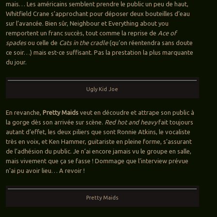
mais… Les américains semblent prendre le public un peu de haut,
Whitfield Crane s’approchant pour déposer deux bouteilles d’eau
sur l’avancée. Bien sûr, Neighbour et Everything about you
remportent un franc succès, tout comme la reprise de
Ace of
spades
ou celle de
Cats in the cradle
(qu’on réentendra sans doute
ce soir…) mais est-ce suffisant. Pas la prestation la plus marquante
du jour.
Ugly Kid Joe
En revanche,
Pretty Maids
veut en découdre et attrape son public à
la gorge dès son arrivée sur scène.
Red hot and heavy
fait toujours
autant d’effet, les deux piliers que sont Ronnie Atkins, le vocaliste
très en voix, et Ken Hammer, guitariste en pleine forme, s’assurant
de l’adhésion du public. Je n’ai encore jamais vu le groupe en salle,
mais vivement que ça se fasse ! Dommage que l’interview prévue
n’ai pu avoir lieu… A revoir !
Pretty Maids