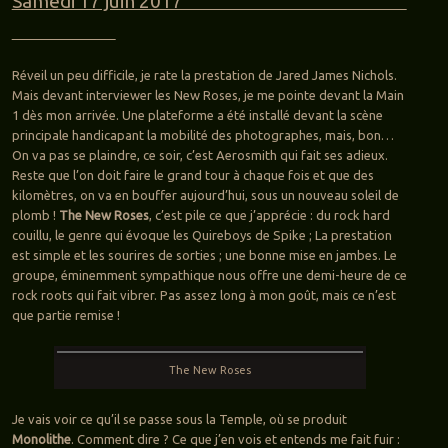
Samedi 17 juin 2017
Réveil un peu difficile, je rate la prestation de Jared James Nichols.
Mais devant interviewer les New Roses, je me pointe devant la Main
1 dès mon arrivée. Une plateforme a été installé devant la scène
principale handicapant la mobilité des photographes, mais, bon…
On va pas se plaindre, ce soir, c’est Aerosmith qui fait ses adieux.
Reste que l’on doit faire le grand tour à chaque fois et que des
kilomètres, on va en bouffer aujourd’hui, sous un nouveau soleil de
plomb !
The New Roses
, c’est pile ce que j’apprécie : du rock hard
couillu, le genre qui évoque les Quireboys de Spike ; La prestation
est simple et les sourires de sorties ; une bonne mise en jambes. Le
groupe, éminemment sympathique nous offre une demi-heure de ce
rock roots qui fait vibrer. Pas assez long à mon goût, mais ce n’est
que partie remise !
The New Roses
Je vais voir ce qu’il se passe sous la Temple, où se produit
Monolithe
. Comment dire ? Ce que j’en vois et entends me fait fuir :