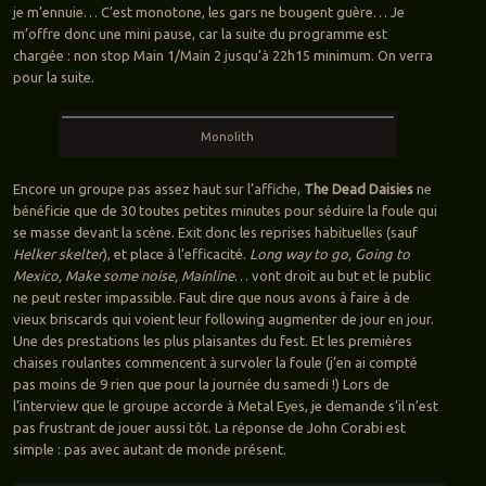
je m’ennuie… C’est monotone, les gars ne bougent guère… Je
m’offre donc une mini pause, car la suite du programme est
chargée : non stop Main 1/Main 2 jusqu’à 22h15 minimum. On verra
pour la suite.
Monolith
Encore un groupe pas assez haut sur l’affiche,
The Dead Daisies
ne
bénéficie que de 30 toutes petites minutes pour séduire la foule qui
se masse devant la scène. Exit donc les reprises habituelles (sauf
Helker skelter
), et place à l’efficacité.
Long way to go, Going to
Mexico, Make some noise, Mainline
… vont droit au but et le public
ne peut rester impassible. Faut dire que nous avons à faire à de
vieux briscards qui voient leur following augmenter de jour en jour.
Une des prestations les plus plaisantes du fest. Et les premières
chaises roulantes commencent à survoler la foule (j’en ai compté
pas moins de 9 rien que pour la journée du samedi !) Lors de
l’interview que le groupe accorde à Metal Eyes, je demande s’il n’est
pas frustrant de jouer aussi tôt. La réponse de John Corabi est
simple : pas avec autant de monde présent.