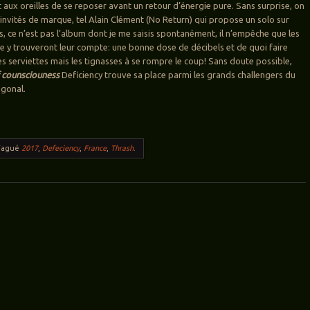
 aux oreilles de se reposer avant un retour d’énergie pure. Sans surprise, on
 invités de marque, tel Alain Clément (No Return) qui propose un solo sur
, ce n’est pas l’album dont je me saisis spontanément, il n’empêche que les
 y trouveront leur compte: une bonne dose de décibels et de quoi faire
es serviettes mais les tignasses à se rompre le coup! Sans doute possible,
 counsciouness
Deficiency trouve sa place parmi les grands challengers du
agonal.
Tagué
2017
,
Defeciency
,
France
,
Thrash
.
ticles