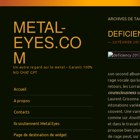
METAL-
ARCHIVES DE TA
DEFICIEN
EYES.CO
20 FÉVRIER 201
M
Un autre regard sur le metal – Garanti 100%
NO CHAT GPT
son second albu
rage vocale qui l
retours, les Lorr
Menu
Aller au contenu principal
Accueil
counsciousness
qu
Laurent Grisonna n
A propos
intonations varié
souvent. Une varié
Contacts
comme sur
Anoth
Ils soutiennent Metal Eyes
et dans le travai
propose bien plus
Page de destination de widget
de rage peut, sur