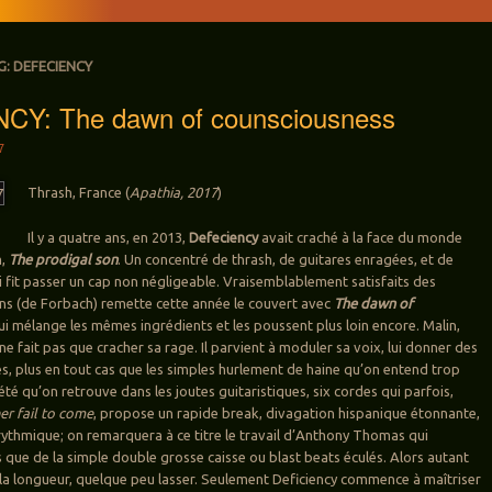
G:
DEFECIENCY
CY: The dawn of counsciousness
7
Thrash, France (
Apathia, 2017
)
Il y a quatre ans, en 2013,
Defeciency
avait craché à la face du monde
m,
The prodigal son
. Un concentré de thrash, de guitares enragées, et de
ui fit passer un cap non négligeable. Vraisemblablement satisfaits des
ains (de Forbach) remette cette année le couvert avec
The dawn of
i mélange les mêmes ingrédients et les poussent plus loin encore. Malin,
e fait pas que cracher sa rage. Il parvient à moduler sa voix, lui donner des
es, plus en tout cas que les simples hurlement de haine qu’on entend trop
té qu’on retrouve dans les joutes guitaristiques, six cordes qui parfois,
er fail to come
, propose un rapide break, divagation hispanique étonnante,
l rythmique; on remarquera à ce titre le travail d’Anthony Thomas qui
 que de la simple double grosse caisse ou blast beats éculés. Alors autant
 la longueur, quelque peu lasser. Seulement Deficiency commence à maîtriser