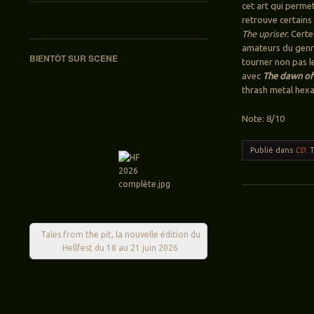
cet art qui permet
retrouve certains
The upriser.
Certes
amateurs du genre
BIENTÔT SUR SCENE
tourner non pas l
avec
The dawn of
thrash metal hex
Note: 8/10
Publié dans
CD
.
Navigation des ar
Tales from the pit, la nouvelle édition du
Hellfest du 18 au 21 juin 2026