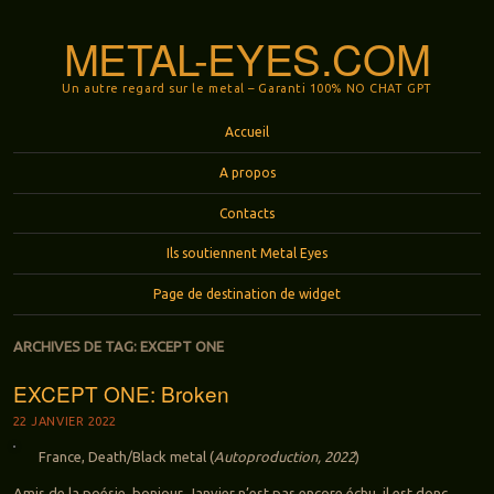
METAL-EYES.COM
Un autre regard sur le metal – Garanti 100% NO CHAT GPT
Menu
Aller au contenu principal
Accueil
A propos
Contacts
Ils soutiennent Metal Eyes
Page de destination de widget
ARCHIVES DE TAG:
EXCEPT ONE
EXCEPT ONE: Broken
22 JANVIER 2022
France, Death/Black metal (
Autoproduction, 2022
)
Amis de la poésie, bonjour. Janvier n’est pas encore échu, il est donc