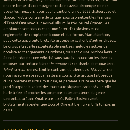
encore temps d’accompagner cette nouvelle chronique de nos
vœux les meilleurs, vous souhaitant une année 2022 chaleureuse et
douce. Tout le contraire de ce que nous promettent les Français
d’
Except One
avec leur nouvel album, le très brutal
Broken.
Les
ambiances sombres cachent une forêt d’explosions et de
règlements de comptes en bonne et due forme. Mais attention,
sous cette apparente brutalité gratuite se cachent d’autres choses.
Le groupe travaille incontestablement ses mélodies autour de
nombreux changements de rythmes, passant d’une sombre lenteur
à une lourdeur et une vélocité sans pareils. Jouant sur les thèmes
imposés par certains titres (
In nomine
et ses chants de monastère,
Silent scream
qui est tout le contraire de silencieux,
Still alive
qui
nous rassure en presque fin de parcours…) le groupe fait preuve
d’une parfaite maitrise musicale, et parvient à faire en sorte que les
pied frappent le sol tel des marteaux piqueurs cadencés. Estelle
hurle à s’en décrocher les poumons et les amateurs du genre
sauront apprécier. Quatre ans après
Fallen
,
Broken
vient
brutalement rappeler que Except One est bien vivant. Ni tombé, ni
cassé.