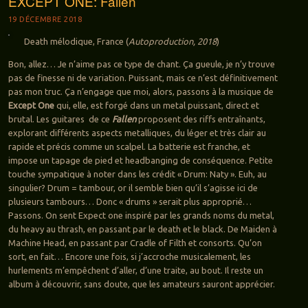
EXCEPT ONE: Fallen
19 DÉCEMBRE 2018
Death mélodique, France (
Autoproduction, 2018
)
Bon, allez… Je n’aime pas ce type de chant. Ça gueule, je n’y trouve
pas de finesse ni de variation. Puissant, mais ce n’est définitivement
pas mon truc. Ça n’engage que moi, alors, passons à la musique de
Except One
qui, elle, est forgé dans un metal puissant, direct et
brutal. Les guitares de ce
Fallen
proposent des riffs entraînants,
explorant différents aspects metalliques, du léger et très clair au
rapide et précis comme un scalpel. La batterie est franche, et
impose un tapage de pied et headbanging de conséquence. Petite
touche sympatique à noter dans les crédit « Drum: Naty ». Euh, au
singulier? Drum = tambour, or il semble bien qu’il s’agisse ici de
plusieurs tambours… Donc « drums » serait plus approprié…
Passons. On sent Expect one inspiré par les grands noms du metal,
du heavy au thrash, en passant par le death et le black. De Maiden à
Machine Head, en passant par Cradle of Filth et consorts. Qu’on
sort, en fait… Encore une fois, si j’accroche musicalement, les
hurlements m’empêchent d’aller, d’une traite, au bout. Il reste un
album à découvrir, sans doute, que les amateurs sauront apprécier.