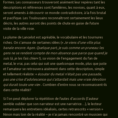
formes. Les connaisseurs trouveront aisément leur repères tant les
descriptions et références sont familières, les novices, quant à eux,
seront amenés à découvrir ce monde contradictoire, à la fois brutal
et pacifique. Les Toulousains reconnaîtront certainement les lieux
décris, les autres auront des points de chute en guise de future
visite de la ville rose.
La plume de Lancelot est agréable, le vocabulaire et les tournures
riches. On s’amuse de certaines idées («
Je viens d’une ville plus
banale encore: Agen. Quelque part, je suis comme un pruneau: les
gens ne se rendent compte de mon absence que parce que quand je
suis là, je les fais chier
« !), sa vision de l’engagement du fan de
metal, le vrai, pas celui qui suit une quelconque mode, plus que juste
et l’amateur se retrouvera aisément dans cette description, simple
et tellement réaliste: «
écouter du metal n’était pas une passade,
pas une crise d’adolescence qui s’attardait mais une vraie dévotion
qui durait toute une vie
« . Combien d’entre nous se reconnaissent-ils
dans cette réalité?
Si l’on peut déplorer la répétition de fautes d’accords (l’auteur
semble oublier que son narrateur est une narratrice…), le lecteur
remarquera les entretiens idéalisés, certes retranscrits « version »
Ninon mais loin de la réalité – je n’ai jamais rencontré un musicien qui