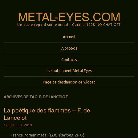
METAL-EYES.COM
Un autre regard sur le metal – Garanti 100% NO CHAT GPT
Menu
Aller au contenu principal
Accueil
A propos
Contacts
Ils soutiennent Metal Eyes
Page de destination de widget
ARCHIVES DE TAG:
F. DE LANCELOT
La poétique des flammes – F. de
Lancelot
17 JUILLET 2019
France, roman metal (
LDG éditions, 2019
)