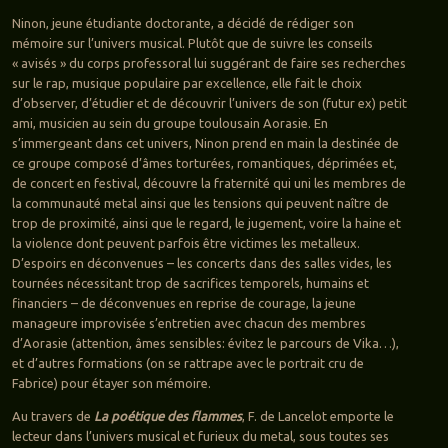
Ninon, jeune étudiante doctorante, a décidé de rédiger son
mémoire sur l’univers musical. Plutôt que de suivre les conseils
« avisés » du corps professoral lui suggérant de faire ses recherches
sur le rap, musique populaire par excellence, elle fait le choix
d’observer, d’étudier et de découvrir l’univers de son (futur ex) petit
ami, musicien au sein du groupe toulousain Aorasie. En
s’immergeant dans cet univers, Ninon prend en main la destinée de
ce groupe composé d’âmes torturées, romantiques, déprimées et,
de concert en festival, découvre la fraternité qui uni les membres de
la communauté metal ainsi que les tensions qui peuvent naître de
trop de proximité, ainsi que le regard, le jugement, voire la haine et
la violence dont peuvent parfois être victimes les metalleux.
D’espoirs en déconvenues – les concerts dans des salles vides, les
tournées nécessitant trop de sacrifices temporels, humains et
financiers – de déconvenues en reprise de courage, la jeune
manageure improvisée s’entretien avec chacun des membres
d’Aorasie (attention, âmes sensibles: évitez le parcours de Vika…),
et d’autres formations (on se rattrape avec le portrait cru de
Fabrice) pour étayer son mémoire.
Au travers de
La poétique des flammes
, F. de Lancelot emporte le
lecteur dans l’univers musical et furieux du metal, sous toutes ses