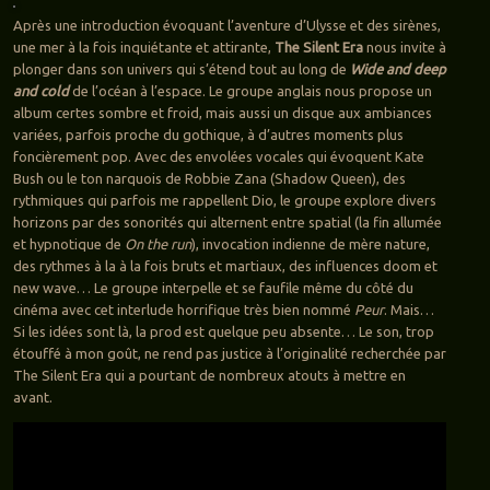
Après une introduction évoquant l’aventure d’Ulysse et des sirènes,
une mer à la fois inquiétante et attirante,
The Silent Era
nous invite à
plonger dans son univers qui s’étend tout au long de
Wide and deep
and cold
de l’océan à l’espace. Le groupe anglais nous propose un
album certes sombre et froid, mais aussi un disque aux ambiances
variées, parfois proche du gothique, à d’autres moments plus
foncièrement pop. Avec des envolées vocales qui évoquent Kate
Bush ou le ton narquois de Robbie Zana (Shadow Queen), des
rythmiques qui parfois me rappellent Dio, le groupe explore divers
horizons par des sonorités qui alternent entre spatial (la fin allumée
et hypnotique de
On the run
), invocation indienne de mère nature,
des rythmes à la à la fois bruts et martiaux, des influences doom et
new wave… Le groupe interpelle et se faufile même du côté du
cinéma avec cet interlude horrifique très bien nommé
Peur
. Mais…
Si les idées sont là, la prod est quelque peu absente… Le son, trop
étouffé à mon goût, ne rend pas justice à l’originalité recherchée par
The Silent Era qui a pourtant de nombreux atouts à mettre en
avant.