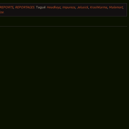
 REPORTS
,
REPORTAGES
.
Tagué
Headkeyz
,
Impureza
,
Jelusick
,
KrashKarma
,
Malemort
,
ize
.
ticles