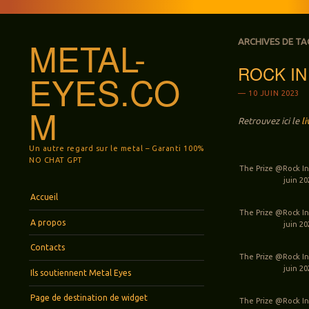
METAL-
ARCHIVES DE TA
ROCK IN 
EYES.CO
10 JUIN 2023
M
Retrouvez ici le
li
Un autre regard sur le metal – Garanti 100%
NO CHAT GPT
The Prize @Rock In
juin 2
Menu
Aller au contenu principal
Accueil
The Prize @Rock In
A propos
juin 2
Contacts
The Prize @Rock In
juin 2
Ils soutiennent Metal Eyes
Page de destination de widget
The Prize @Rock In