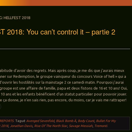
G:
HELLFEST 2018
2018: You can’t control it – partie 2
abitude d’avoir des regrets. Mais après coup, je me dis que j’aurais mieux
gner sur Redemption, le groupe vainqueur du concours Voice of hell » qui a
d’ouvrir les hostilités sur la mainstage 2 ce samedi matin. Pourquoi j’aurai
roupe est une affaire de famille, papa et deux fistons de 16 et 10 ans! Oui,
 10 ans et les enfants bénéficient d’un statut particulier pour pouvoir jouer.
 ça donne, je n’en sais rien, pas encore, du moins, car je vais me rattraper!
 REPORTS
.
Tagué
Avenged Sevenfold
,
Black Bomb Ä
,
Body Count
,
Bullet For My
t 2018
,
Jonathan Davis
,
Rise Of The North Star
,
Savage Messiah
,
Tremonti
.