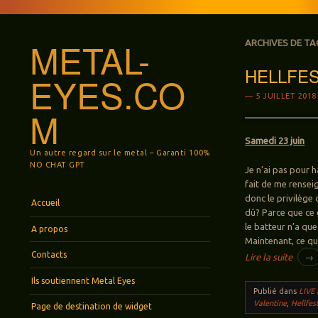
METAL-
ARCHIVES DE TA
HELLFEST 
EYES.CO
5 JUILLET 2018
M
Samedi 23 juin
Un autre regard sur le metal – Garanti 100%
NO CHAT GPT
Je n’ai pas pour h
fait de me rensei
Menu
Aller au contenu principal
donc le privilège 
Accueil
dû? Parce que ce g
le batteur n’a que
A propos
Maintenant, ce que
Contacts
Lire la suite
→
Ils soutiennent Metal Eyes
Publié dans
LIVE
Valentine
,
Hellfes
Page de destination de widget