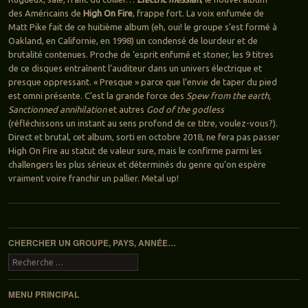
des Américains de
High On Fire
, frappe fort. La voix enfumée de
Matt Pike fait de ce huitième album (eh, oui! le groupe s’est formé à
Oakland, en Californie, en 1998) un condensé de lourdeur et de
brutalité contenues. Proche de ‘esprit enfumé et stoner, les 9 titres
de ce disques entraînent l’auditeur dans un univers électrique et
presque oppressant. « Presque » parce que l’envie de taper du pied
est omni présente. C’est la grande force des
Spew from the earth,
Sanctionned annihilation
et autres
God of the godless
(réfléchissons un instant au sens profond de ce titre, voulez-vous?).
Direct et brutal, cet album, sorti en octobre 2018, ne fera pas passer
High On Fire au statut de valeur sure, mais le confirme parmi les
challengers les plus sérieux et déterminés du genre qu’on espère
vraiment voire franchir un pallier. Metal up!
Navigation des articles
CHERCHER UN GROUPE, PAYS, ANNÉE…
Recherche
MENU PRINCIPAL