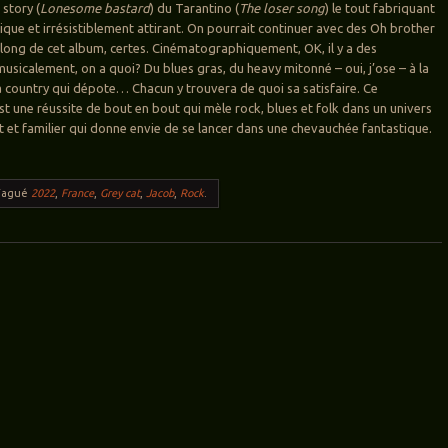
 story (
Lonesome bastard
) du Tarantino (
The loser song
) le tout fabriquant
ique et irrésistiblement attirant. On pourrait continuer avec des Oh brother
 long de cet album, certes. Cinématographiquement, OK, il y a des
musicalement, on a quoi? Du blues gras, du heavy mitonné – oui, j’ose – à la
 country qui dépote… Chacun y trouvera de quoi sa satisfaire. Ce
st une réussite de bout en bout qui mèle rock, blues et folk dans un univers
nt et familier qui donne envie de se lancer dans une chevauchée fantastique.
Tagué
2022
,
France
,
Grey cat
,
Jacob
,
Rock
.
ticles