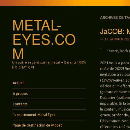
METAL-
ARCHIVES DE TA
JaCOB: M
EYES.CO
17 JANVIER 20
M
France, Rock 
Un autre regard sur le metal – Garanti 100%
2021 vous a paru
NO CHAT GPT
reste de 2022! Ri
invitation à se pl
(
On my way
en 20
Menu
Aller au contenu principal
Accueil
décide d’un effor
(guitare et harmo
A propos
Dulaurier (batter
imparable. Si la 
Contacts
le contenu musica
Ils soutiennent Metal Eyes
grave, profonde, 
Déliverance. Non,
Page de destination de widget
références cinémat