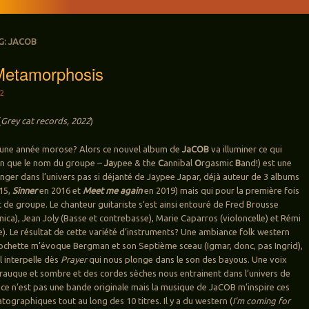
G:
JACOB
etamorphosis
22
(
Grey cat records, 2022
)
 une année morose? Alors ce nouvel album de
JaCOB
va illuminer ce qui
en que le nom du groupe –
Ja
ypee & the
C
annibal
O
rgasmic
B
and!) est une
onger dans l’univers pas si déjanté de Jaypee Japar, déjà auteur de 3 albums
15,
Sinner
en 2016 et
Meet me again
en 2019) mais qui pour la première fois
t de groupe. Le chanteur guitariste s’est ainsi entouré de Fred Brousse
nica), Jean Joly (Basse et contrebasse), Marie Caparros (violoncelle) et Rémi
ie). Le résultat de cette variété d’instruments? Une ambiance folk western
pochette m’évoque Bergman et son Septième sceau (Igmar, donc, pas Ingrid),
l interpelle dès
Prayer
qui nous plonge dans le son des bayous. Une voix
rauque et sombre et des cordes sèches nous entrainent dans l’univers de
 ce n’est pas une bande originale mais la musique de JaCOB m’inspire ces
ographiques tout au long des 10 titres. Il y a du western (
I’m coming for