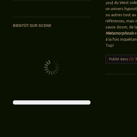
you
) du West side
un univers hypnot
ou autres tout au
références, mais 
BIENTÔT SUR SCENE
sauce doom, de la
Metamorphosis
e
à la fois inquiéta
Top!
Publié dans
CD
.
Navigation des ar